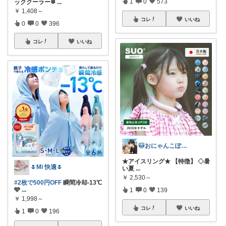
1
0
573
ッククーラー❄
...
￥
1,408～
コレ
いいね
0
0
396
コレ
いいね
🐱おにゃんこぽん＊パパ・子育て・日常
★アイスリング★ 【特徴】 ◇暑
🌷Mi 快適🌷
い夏
...
￥
2,530～
#2枚で500円OFF
瞬間冷却-13℃
🩵
...
1
0
139
￥
1,998～
コレ
いいね
1
0
196