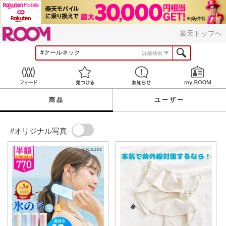
ROOM
楽天トップへ
詳細検索
Feed
見つける
お知らせ
商品
ユーザー
#オリジナル写真