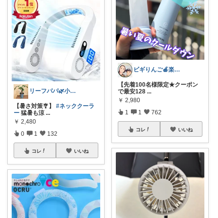
ビギりんご🍎楽する暮らし🏠
【先着100名様限定★クーポン
リーフパパ🌿小学2年生女の子のパパ
で最安128
...
￥
2,980
【暑さ対策🎐】
#ネッククーラ
1
1
762
ー
猛暑も涼
...
￥
2,480
コレ
いいね
0
1
132
コレ
いいね