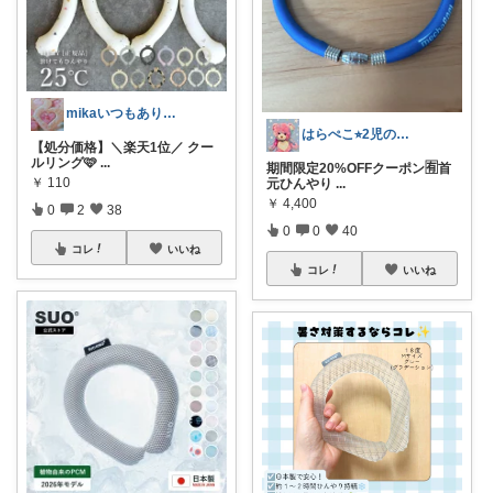
mikaいつもありがとうございます♡
はらぺこ⭐︎2児のママ
【処分価格】＼楽天1位／ クー
ルリング🩷
...
期間限定20%OFFクーポン🈶首
￥
110
元ひんやり
...
￥
4,400
0
2
38
0
0
40
コレ
いいね
コレ
いいね