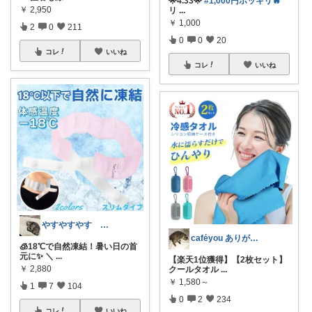
🌟4.33🌟
#1,000円ポッキリ🔥
￥
2,950
リ
...
￥
1,000
2
0
211
0
0
20
コレ
いいね
コレ
いいね
やすやすやす 経由購入感謝します🫶
caféyou ありがとうございます😊
🧊18℃で自然凍結！暑い日の首
元に✨ ＼
...
【楽天1位獲得】【2枚セット】
￥
2,880
クールタオル
...
￥
1,580～
1
7
104
0
2
234
コレ
いいね