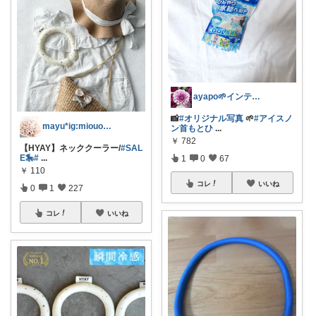
ayapo🌱インテリア&雑貨
📸
#オリジナル写真
🌱
#アイスノ
mayu*ig:miouor_home
ン首もとひ
...
￥
782
【HYAY】ネッククーラー/
#SAL
E🎠
#
...
1
0
67
￥
110
コレ
いいね
0
1
227
コレ
いいね