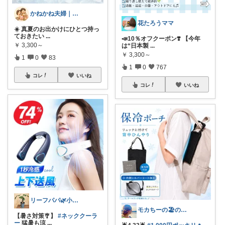
かねかね夫婦｜生活費を下げる楽天ROOM
花たろうママ
☀️ 真夏のお出かけにひとつ持っ
ておきたい
...
📣10％オフクーポン❣️ 【今年
￥
3,300～
は“日本製
...
￥
3,300～
1
0
83
1
0
767
コレ
いいね
コレ
いいね
リーフパパ🌿小学2年生女の子のパパ
モカちーの🏖️のんびりライフ🐈✨
【暑さ対策🎐】
#ネッククーラ
ー
猛暑も涼
...