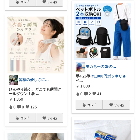
コレ
いいね
モカちーの🏖️のんびりライフ🐈✨
🌟4.26🌟
#1,000円ポッキリ🔥
皆様の優しさに感謝です✨happyミルク
ペ
...
￥
1,000
ひんやり続く、どこでも瞬間ク
ールダウン！暑
...
0
2
41
￥
1,350
コレ
いいね
0
0
125
コレ
いいね