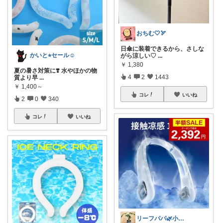
おちむ🤍🏹
日傘に装着できるから、さしな
かいと⭐︎セール☺️
がら涼しい♡
...
￥
1,380
夏の暑さ対策に❣️ 水やほかの物
4
2
1443
質より早
...
￥
1,400～
コレ
いいね
2
0
340
コレ
いいね
リーフパパ🌿小学2年生女の子のパパ