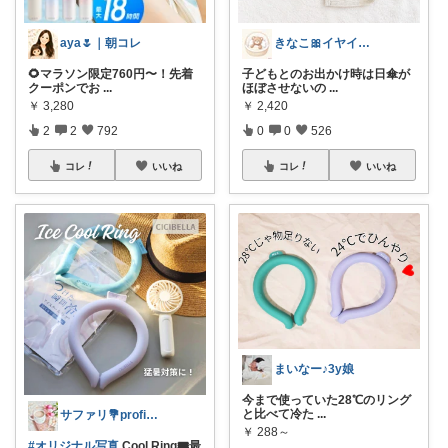
aya🌷｜朝コレ
きなこ🎀イヤイヤ期育児中
🌻マラソン限定760円〜！先着
子どもとのお出かけ時は日傘が
クーポンでお
...
ほぼさせないの
...
￥
3,280
￥
2,420
2
2
792
0
0
526
コレ
いいね
コレ
いいね
まいなー♪3y娘
今まで使っていた28℃のリング
と比べて冷た
...
サファリ‎💐profileにてお礼
￥
288～
#オリジナル写真
Cool Ring🎟最