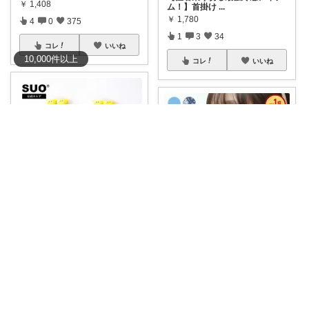
￥
1,408
ム！】首掛け
...
￥
1,780
4
0
375
1
3
34
コレ
いいね
10,000
件
以上
コレ
いいね
マヨネーズ🥚‪🐣✨️お礼はプロフで♪
3児パパごりら｜家族で役立つROOM
#SUO
#デコレ
#クールリング
#
S
...
保冷剤も電源もいりません。夏
￥
2,750～
の荷物を増やさ
...
￥
1,408～
0
0
140
0
0
12
コレ
いいね