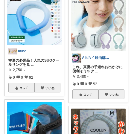
miho
Alic*:･ﾟ経由購入感謝します
🩵夏の必需品！人気のSUOクー
ルリングを見
...
これ、真夏の子連れお出かけに
￥
2,750～
便利そう✨ ク
...
￥
3,480～
0
0
92
0
0
52
コレ
いいね
コレ
いいね