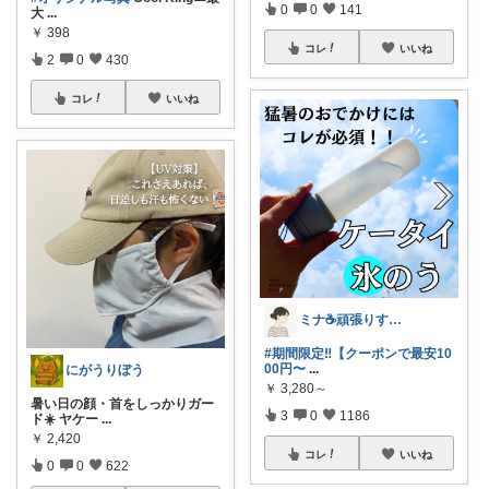
0
0
141
大
...
￥
398
コレ
いいね
2
0
430
コレ
いいね
ミナ☕️頑張りすぎない暮らし🏠
#期間限定‼️【クーポンで最安10
00円〜
...
にがうりぼう
￥
3,280～
暑い日の顔・首をしっかりガー
3
0
1186
ド☀️ ヤケー
...
￥
2,420
コレ
いいね
0
0
622