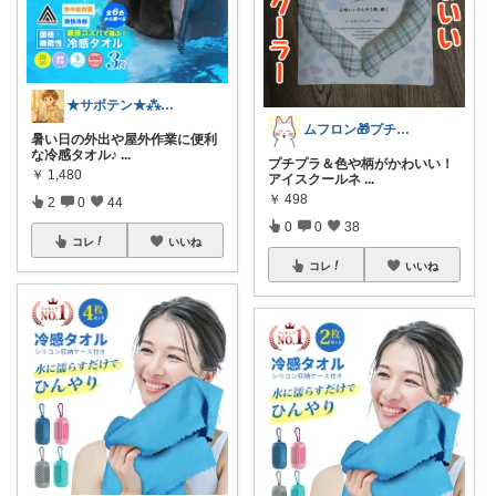
★サボテン★⁂主婦がほしいものを紹介⁂
ムフロン🎁プチプラ・セール・マンガ好き
暑い日の外出や屋外作業に便利
な冷感タオル♪
...
プチプラ＆色や柄がかわいい！
￥
1,480
アイスクールネ
...
￥
498
2
0
44
0
0
38
コレ
いいね
コレ
いいね