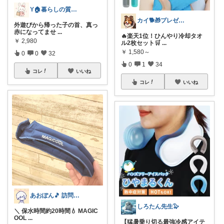
Y🏠暮らしの質が上がる物探し
カイ🐕🎁プレゼント
外遊びから帰った子の首、真っ
赤になってませ
...
🔥楽天1位！ひんやり冷却タオ
￥
2,980
ル2枚セット🛒
...
￥
1,580～
0
0
32
0
1
34
コレ
いいね
コレ
いいね
あおぽん🎵 訪問感謝です˙꒳​˙
しろたん先生🦭
＼ 保水時間約20時間💧 MAGIC
OOL
...
​【猛暑乗り切る最強冷感アイテ