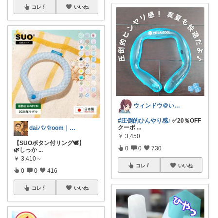
コレ
いいね
ウィンドウ＠いつもありがとうございます♪
#圧倒的ひんやり感♪
✅20％OFF
クーポ
...
daiパパroom｜育児×便利グッズ
￥
3,450
【SUOボタン付リング🕊️】
0
0
730
🌿しっか
...
￥
3,410～
コレ
いいね
0
0
416
コレ
いいね