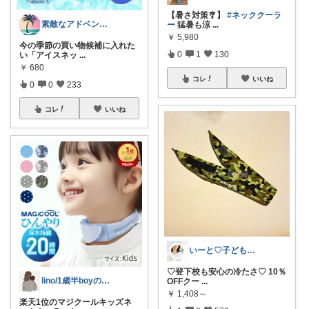
【暑さ対策🎐】
#ネッククーラ
素敵なアドベンチャー🌿
ー
猛暑も涼
...
￥
5,980
今の季節の買い物候補に入れた
0
1
130
い「アイスネッ
...
￥
680
コレ
いいね
0
0
233
コレ
いいね
いーと♡子ども日用品/スイーツギフト/猫
♡登下校も安心の冷たさ♡ 10％
lino/1歳半boyのママ
OFFクー
...
￥
1,408～
楽天1位のマジクールキッズネ