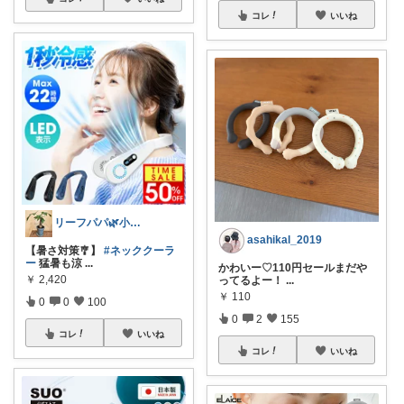
コレ
いいね
リーフパパ🌿小学2年生女の子のパパ
asahikal_2019
【暑さ対策🎐】
#ネッククーラ
ー
猛暑も涼
...
かわいー♡110円セールまだや
￥
2,420
ってるよー！
...
￥
110
0
0
100
0
2
155
コレ
いいね
コレ
いいね