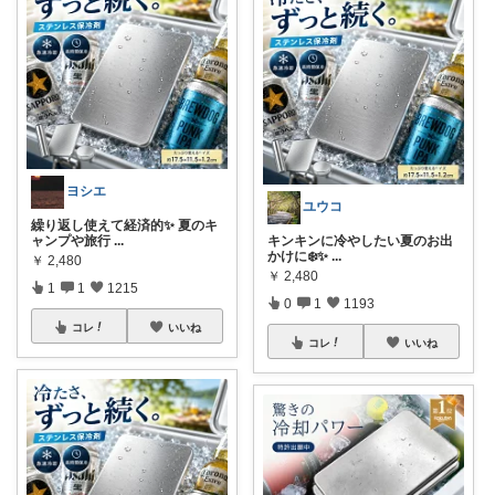
ヨシエ
ユウコ
繰り返し使えて経済的✨ 夏のキ
ャンプや旅行
...
キンキンに冷やしたい夏のお出
かけに❄️✨
...
￥
2,480
￥
2,480
1
1
1215
0
1
1193
コレ
いいね
コレ
いいね