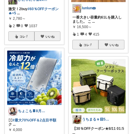
lunlun🍩
激安！2buy
#60％OFFクーポン
🔥+5
...
一番大きい容量約61Lを購入し
￥
2,780～
ました。 こ
...
2
0
1037
￥
16,500～
1
4
415
コレ
いいね
コレ
いいね
ちょこも🍫8月の推し♡お買物メモ
うちまる👦🏻5歳ママ♡
🏃‍♀️
#最大70%OFF＆2点目半額
ク
...
【30％OFFクーポン★8/11 01:5
￥
4,000
...