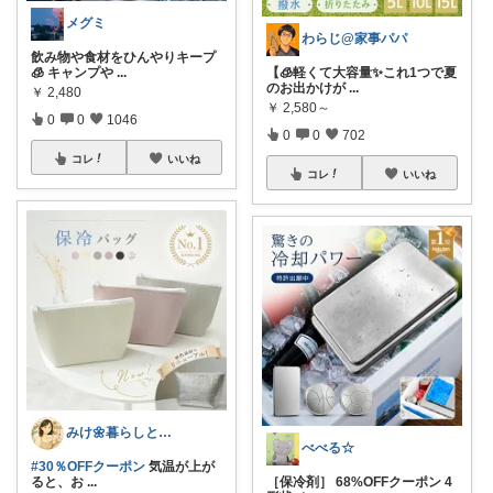
メグミ
わらじ@家事パパ
飲み物や食材をひんやりキープ
🧊 キャンプや
...
【🧊軽くて大容量✨これ1つで夏
のお出かけが
...
￥
2,480
￥
2,580～
0
0
1046
0
0
702
コレ
いいね
コレ
いいね
みけ🌼暮らしとキッチン
べべる☆
#30％OFFクーポン
気温が上が
ると、お
...
［保冷剤］ 68%OFFクーポン 4