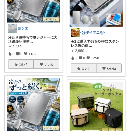
ヨシエ
꧁ポイマニ꧂
冷たさ長持ちで夏レジャーに大
活躍🧊✨ 薄型
...
🔥2点購入で68％OFF😎ステン
レス製の保
...
￥
2,480
￥
2,980～
0
0
1182
1
0
1258
コレ
いいね
コレ
いいね