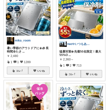
mika_room
nao✨いつもありがとう😊
暑い季節のアウトドアに☀️🧊 長
時間冷たさ
...
猛暑対策❄️ 先着50名限定！最大
55%O
...
￥
2,480
￥
2,360～
1
1
1289
1
2
713
コレ
いいね
コレ
いいね