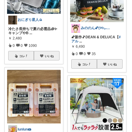
おにぎり星人🍙
みののん🌠(୨୧•͈ᴗ•͈)感謝♡
冷たさ長持ちで夏の必需品🧊✨
キャンプやB
...
🌠新作🎵DEAN & DELUCA【
#
￥
2,480
アル
...
0
0
1090
￥
6,490
0
0
35
コレ
いいね
コレ
いいね
lunlun🍩