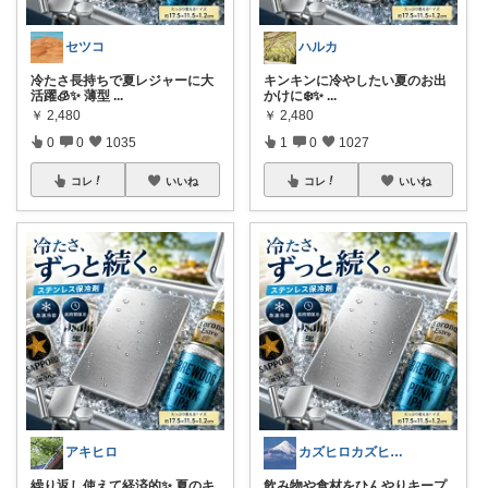
セツコ
ハルカ
冷たさ長持ちで夏レジャーに大
キンキンに冷やしたい夏のお出
活躍🧊✨ 薄型
...
かけに❄️✨
...
￥
2,480
￥
2,480
0
0
1035
1
0
1027
コレ
いいね
コレ
いいね
アキヒロ
カズヒロカズヒロカズヒロ
繰り返し使えて経済的✨ 夏のキ
飲み物や食材をひんやりキープ