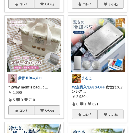
コレ
いいね
コレ
いいね
凛音.𝗥𝗶𝗻༝༝メロウな暮らし🧸
まるこ
" 2way mom's bag .. :
...
#2点購入で68％OFF
次世代ステ
ンレス
...
￥
1,990
￥
2,980～
5
0
710
0
1
621
コレ
いいね
コレ
いいね