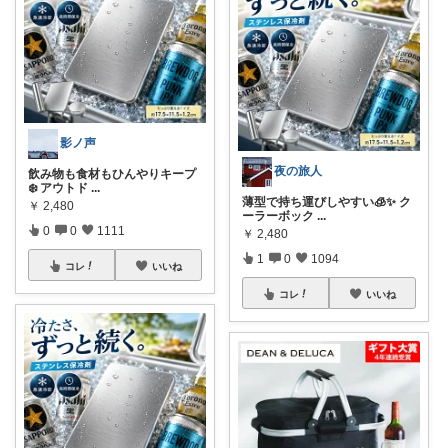
影ノ声
夜の旅人
飲み物も食材もひんやりキープ
❄️ アウトド
...
薄型で持ち運びしやすい🧊✨ ク
￥
2,480
ーラーボック
...
0
0
1111
￥
2,480
1
0
1094
コレ
いいね
コレ
いいね