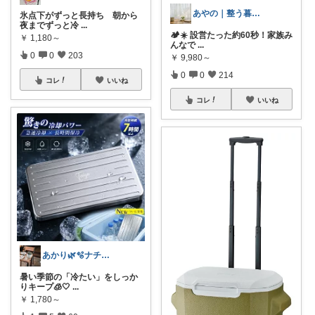
あやの｜整う暮らしROOM
氷点下がずっと長持ち 朝から
夜までずっと冷
...
🏕️☀️ 設営たった約60秒！家族み
￥
1,180～
んなで
...
0
0
203
￥
9,980～
0
0
214
コレ
いいね
コレ
いいね
あかり🌿🫧ナチュラル雑貨が好き
暑い季節の「冷たい」をしっか
りキープ🧊🤍
...
￥
1,780～