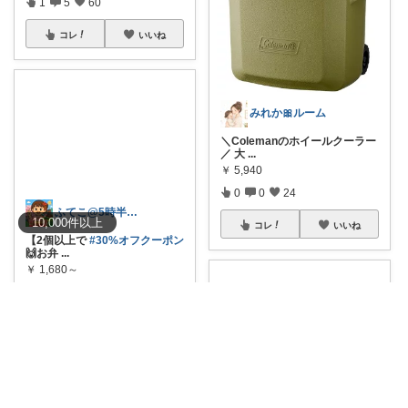
1
5
60
コレ
いいね
みれか🎀ルーム
＼Colemanのホイールクーラー
／ 大
...
￥
5,940
0
0
24
10,000
件
以上
コレ
いいね
ふてこ@5時半頃ｺﾚ/京都のｲｲもの🍵
【2個以上で
#30%オフクーポン
🙌お弁
...
￥
1,680～
2
2
873
コレ
いいね