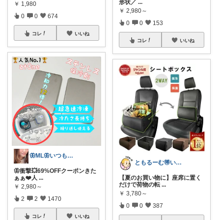
形状／
...
￥
1,980
￥
2,980～
0
0
674
0
0
153
コレ
いいね
コレ
いいね
🦋ML🦋いつもありがとう💓
ともるーむ🉐いいものみっけ‼️
🦋衝撃💥69%OFFクーポンきた
ぁぁ❤️人
...
【夏のお買い物に】座席に置く
だけで荷物の転
...
￥
2,980～
￥
3,780～
2
2
1470
0
0
387
コレ
いいね