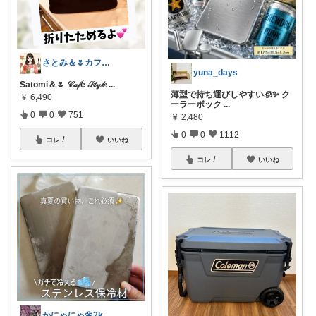
さとみ＆🌷カフェと素敵なもの☕️🌿
yuna_days
Satomi＆🌷 𝒞𝒶𝒻é 𝒮𝓉𝓎𝓁𝑒
...
薄型で持ち運びしやすい🧊✨ ク
￥
6,490
ーラーボック
...
0
0
751
￥
2,480
0
0
1112
コレ
いいね
コレ
いいね
かにゃにゃ🌼2kids mama