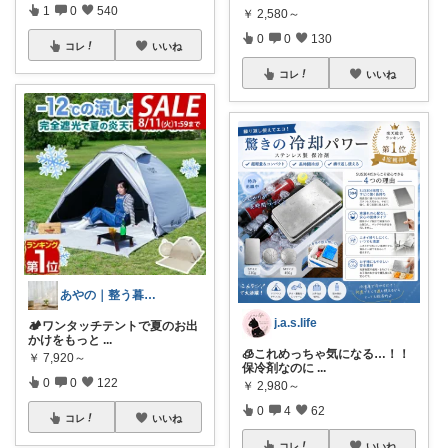
1
0
540
￥
2,580～
0
0
130
コレ
いいね
コレ
いいね
あやの｜整う暮らしROOM
j.a.s.life
🏕️ワンタッチテントで夏のお出
かけをもっと
...
🧊これめっちゃ気になる…！！
￥
7,920～
保冷剤なのに
...
0
0
122
￥
2,980～
0
4
62
コレ
いいね
コレ
いいね