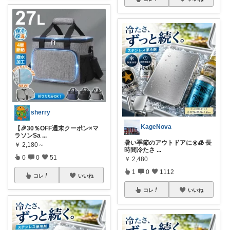
sherry
KageNova
【🎉30％OFF週末クーポン×マ
ラソンSa
...
暑い季節のアウトドアに☀️🧊 長
￥
2,180～
時間冷たさ
...
0
0
51
￥
2,480
1
0
1112
コレ
いいね
コレ
いいね