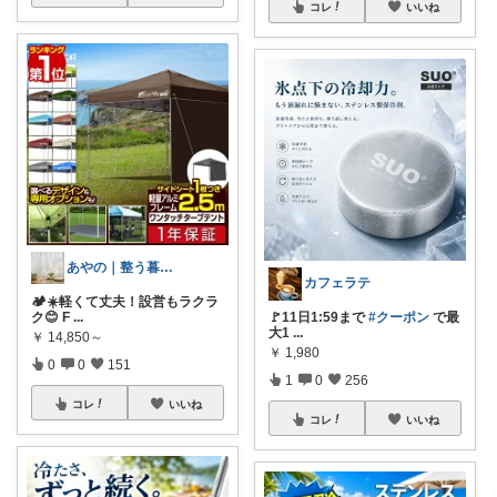
コレ
いいね
あやの｜整う暮らしROOM
カフェラテ
🏕️☀️軽くて丈夫！設営もラクラ
ク😊 F
...
🚩11日1:59まで
#クーポン
で最
大1
...
￥
14,850～
￥
1,980
0
0
151
1
0
256
コレ
いいね
コレ
いいね