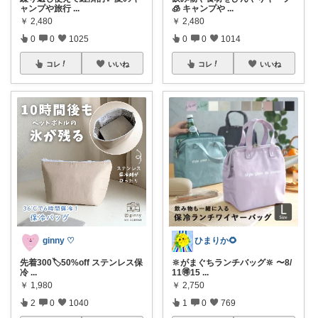
ャンプや旅行
...
🧊 キャンプや
...
￥
2,480
￥
2,480
0
0
1025
0
0
1014
コレ
いいね
コレ
いいね
ginny ♡
ひまりか🌻
先着300🏷️50%off ステンレス保
🔆がまぐちランチバッグ🔆 〜8/
冷
...
11🉐15
...
￥
1,980
￥
2,750
2
0
1040
1
0
769