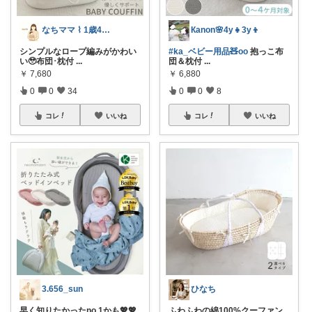
なちママ ⌇ 1歳4歳ママ
Кanon🌸4y👧3y👦
シンプルなロープ編みがかわい
#ka_ベビー用品🧸oo
抱っこ布
い🥹布団･枕付
...
団＆枕付
...
￥
7,680
￥
6,880
0
0
34
0
0
8
コレ
いいね
コレ
いいね
3.656_sun
ひなち
早く知りたかったno.1かも💖💖
ふわふわの綿100%クーファン