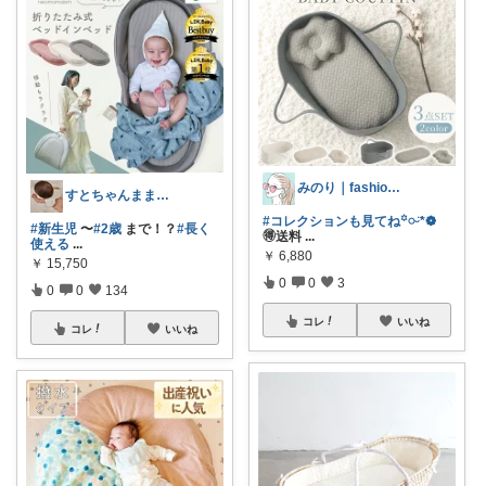
みのり｜fashion暮らしꕤ︎︎·͜·
すとちゃんまま🐰お礼はプロフ🧡
#コレクションも見てね꙳𓏸ᵕ̈*❁
#新生児
〜
#2歳
まで！？
#長く
🉐送料
...
使える
...
￥
6,880
￥
15,750
0
0
3
0
0
134
コレ
いいね
コレ
いいね