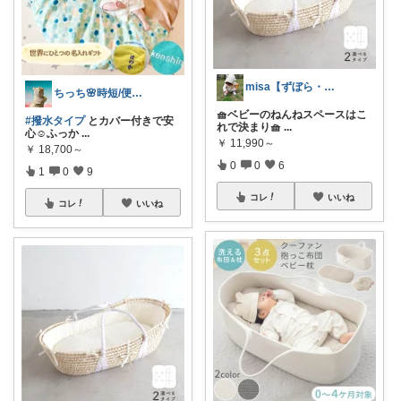
misa【ずぼら・時短生活🙈】
ちっち🌸時短/便利グッズとくすみカラー
🧺ベビーのねんねスペースはこ
#撥水タイプ
とカバー付きで安
れで決まり🧺
...
心☺️ふっか
...
￥
11,990～
￥
18,700～
0
0
6
1
0
9
コレ
いいね
コレ
いいね