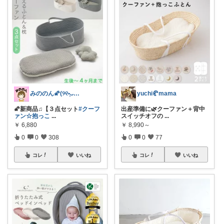
みののん🌠(୨୧•͈ᴗ•͈)感謝♡
yuchi🥐mama
🌠新商品♫【３点セット
#クーフ
出産準備に🌿クーファン＋背中
ァン☆抱っこ
...
スイッチオフの
...
￥
6,880
￥
8,990～
0
0
308
0
0
77
コレ
いいね
コレ
いいね