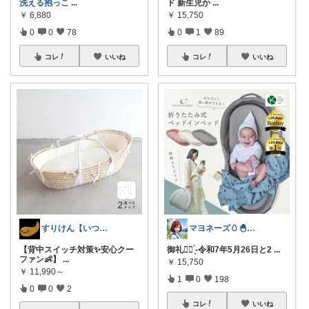
洗える抱っこ
...
ド 新生児か
...
￥
6,880
￥
15,750
0
0
78
0
1
89
コレ
いいね
コレ
いいね
すりけん【いつもありがとう😊】
マヨネーズ🥚‪🐣✨️お礼はプロフで♪
【背中スイッチ対策✨安心クー
御礼🙇‍♀️ ̖́-令和7年5月26日と2
...
ファン👶】
...
￥
15,750
￥
11,990～
1
0
198
0
0
2
コレ
いいね