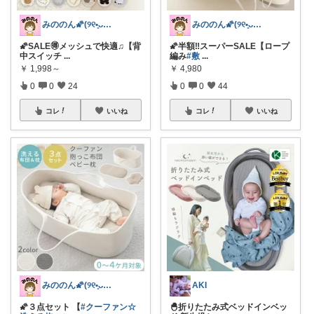
みののん🌠(୨୧•͈ᴗ•͈)感謝♡
みののん🌠(୨୧•͈ᴗ•͈)感謝♡
🌠SALE🉐メッシュで快適♫【背
🌠半額‼︎スーパーSALE【ロープ
中スイッチ
...
編み
#敷
...
￥
1,998～
￥
4,980
0
0
24
0
0
44
コレ
いいね
コレ
いいね
みののん🌠(୨୧•͈ᴗ•͈)感謝♡
AKI
🌠３点セット 【
#クーファン☆
🐣折りたたみ式ベッドインベッ