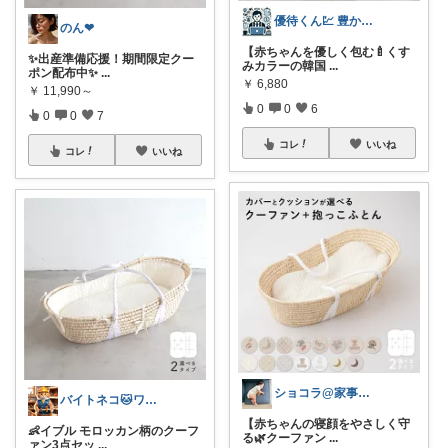
優待くん💹 豊かな暮らし☘️
のん❤
【赤ちゃんを優しく包む🍼くす
✨出産準備応援！期間限定クー
みカラーの韓国
...
ポン配布中✨
...
￥
6,880
￥
11,990～
0
0
6
0
0
7
コレ
いいね
コレ
いいね
ショコラ@家事はラクしたい！2歳児ママ
バイトネコ🐱ワンオペママ喜ぶ便利グッズ
【赤ちゃんの寝顔をやさしく守
👶イブル モロッカン柄のクーフ
る🌿クーファン
...
ァン3点セッ
...