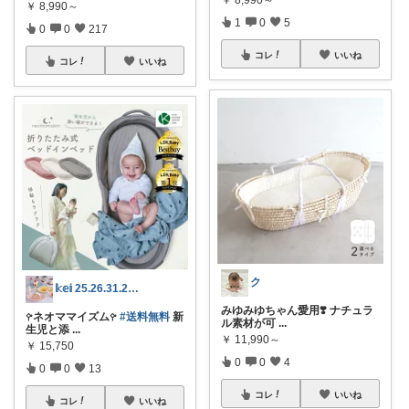
￥
8,990～
1
0
5
0
0
217
コレ
いいね
コレ
いいね
ク
𝕜𝕖𝕚 25.26.31.2日💓
みゆみゆちゃん愛用❣️ ナチュラ
𖧤ネオママイズム𖧤
#送料無料
新
ル素材が可
...
生児と添
...
￥
11,990～
￥
15,750
0
0
4
0
0
13
コレ
いいね
コレ
いいね