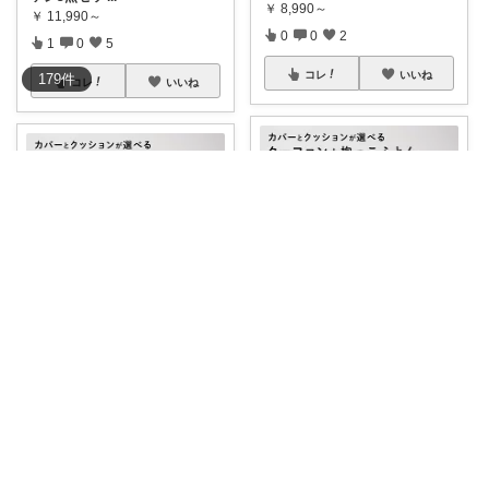
￥
8,990～
￥
11,990～
0
0
2
1
0
5
コレ
いいね
179
件
コレ
いいね
音色🐥🐣
ゆずき🍀落ち着いた黒と家族４人🐰🐇
🧺赤ちゃんの安心スペースに✨
【🍼P5倍！7/4(金)20:00〜限定
クーファン＋抱
...
✨
...
￥
8,990～
￥
8,990～
0
0
5
🍀かれん r
...
さんのコレ！
1
0
5
コレ
いいね