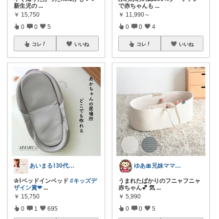
新生児の
...
で赤ちゃんも
...
￥
15,750
￥
11,990～
0
0
5
0
0
4
コレ
いいね
コレ
いいね
あいまる⌇30代ワーママの暮らしと育児
ゆあ🎀兄妹ママの育児と暮らし
✰⌇ベッドインベッド
#キッズデ
うまれたばかりのフニャフニャ
ザイン賞❤
...
赤ちゃん💕 気
...
￥
15,750
￥
5,990
0
1
695
0
0
5