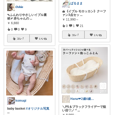
ぱるまま
𝑶𝒔𝒉𝒊𝒐
🧺《イブル モロッカン》クーフ
⳹ふんわりやさしいイブル素
ァン3点セッ
...
材⳼ 赤ちゃんの
...
￥
11,990～
￥
6,880
0
1
21
0
0
9
コレ
いいね
コレ
いいね
Hana🪽2歳4歳のママ
komugi
＼P5＆ブラックフライデーで狙
baby basket
#オリジナル写真
い目♡／ “
...
...
￥
8,990～