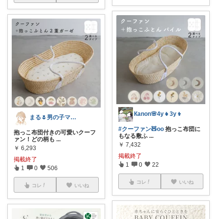
Кanon🌸4y👧3y👦
まる🌷男の子ママ🫧くすみカラー好き
#クーファン🧸oo
抱っこ布団に
抱っこ布団付きの可愛いクーフ
もなる敷ふ
...
ァン！どの柄も
...
￥
7,432
￥
6,293
掲載終了
掲載終了
1
0
22
1
0
506
コレ
いいね
コレ
いいね