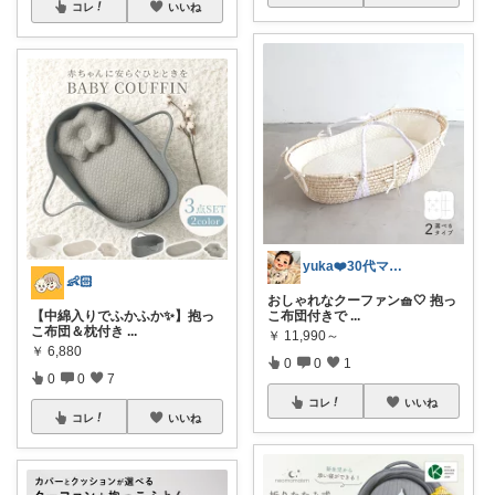
コレ
いいね
yuka❤️30代ママ👩
👶🏻
おしゃれなクーファン🧺🤍 抱っ
【中綿入りでふかふか✨】抱っ
こ布団付きで
...
こ布団＆枕付き
...
￥
11,990～
￥
6,880
0
0
1
0
0
7
コレ
いいね
コレ
いいね