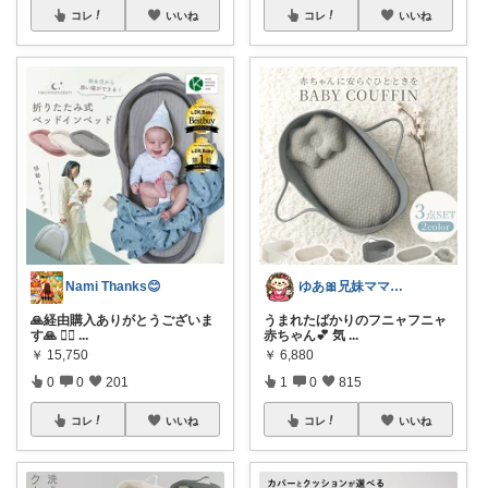
コレ
いいね
コレ
いいね
Nami Thanks😊
ゆあ🎀兄妹ママの育児と暮らし
🙏経由購入ありがとうございま
うまれたばかりのフニャフニャ
す🙏 💁‍♀️
...
赤ちゃん💕 気
...
￥
15,750
￥
6,880
0
0
201
1
0
815
コレ
いいね
コレ
いいね