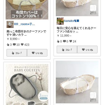
kanako🐈‍⬛
RR _room⭐︎子育てと暮らし⭐︎
毎日に安心を添えてくれるクー
抱っこ布団付きのクーファンで
ファン3点セッ
...
す✨ 淡いカラ
...
￥
11,990～
￥
8,990～
0
0
24
3
10
423
コレ
いいね
コレ
いいね