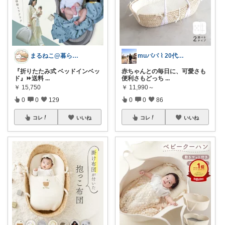
まるねこ@暮らしと子育て🐈️🌸
muパパ ⌇ 20代パパの子育て
『折りたたみ式 ベッドインベッ
赤ちゃんとの毎日に、可愛さも
ド』⏩️送料
...
便利さもどっち
...
￥
15,750
￥
11,990～
0
0
129
0
0
86
コレ
いいね
コレ
いいね