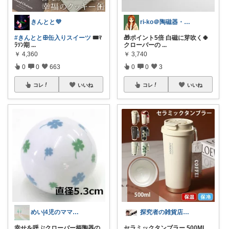
きんとと💜
ri-ko＠陶磁器・インテリア雑貨好き
#きんととꕥ缶入りスイーツ
🎟️ﾏ
🎁ポイント5倍 白磁に芽吹く🍀
ﾗｿﾝ期
...
クローバーの
...
￥
4,360
￥
3,740
0
0
663
0
0
3
コレ
いいね
コレ
いいね
めい|4児のママおすすめ
探究者の雑貨店⭐︎ ☀️🌻🍉✨
幸せを呼ぶクローバー柄陶器の
セラミックタンブラー 500ML