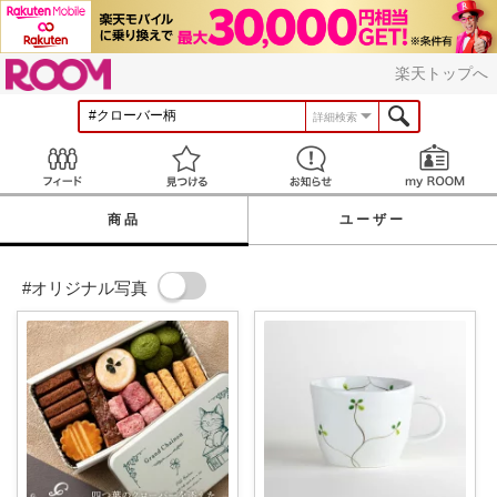
ROOM
楽天トップへ
詳細検索
Feed
見つける
お知らせ
商品
ユーザー
#オリジナル写真