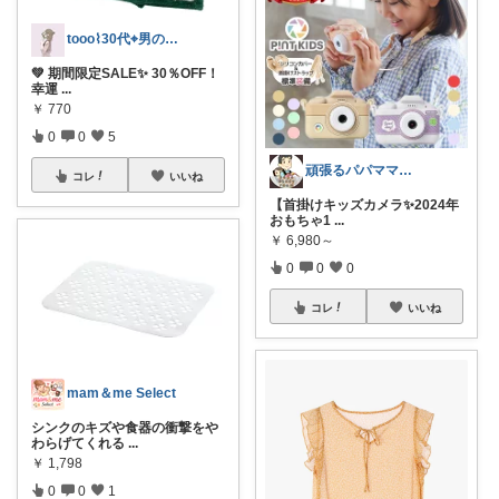
tooo⌇30代⌖男の子のママ👦🏻
💚 期間限定SALE✨ 30％OFF！
幸運
...
￥
770
0
0
5
頑張るパパママ応援隊@育児・子供用品紹介
コレ
いいね
【首掛けキッズカメラ✨2024年
おもちゃ1
...
￥
6,980～
0
0
0
コレ
いいね
mam＆me Select
シンクのキズや食器の衝撃をや
わらげてくれる
...
￥
1,798
0
0
1