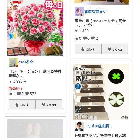
素敵な世界♡
黄金に輝く✨️ハローキティ黄金
トランプ✨️
...
￥
1,320
0
0
2
コレ
いいね
べべる☆
［カーネーション］ 選べる特典
豪華な
...
￥
2,998～
販売終了
1
0
573
コレ
いいね
ユウキ⭐️経由購入感謝です！
✨現在マラソン開催中！最大10