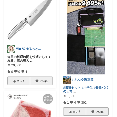
Miu 🫧 ゆるっと自分磨き。
毎日の料理時間を快適にしてく
れる、燕の職人
...
￥
29,300
0
0
4
もちな＠製造業＆兼業農家（お米）修行中
コレ
いいね
#書道セット
#小学生
#兼業パパ
の日常
...
￥
1,980
1
4
301
コレ
いいね