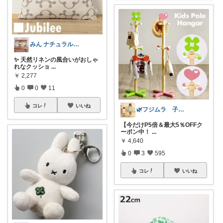
みん ナチュラル✨♡*:.｡.
✨ 天然リネンの風合いがおしゃ
れなクッショ
...
￥
2,277
0
0
11
コレ
いいね
🌿フジムラ 子ども用品🌿
【今だけP5倍＆最大5％OFFク
ーポン中！
...
￥
4,640
0
3
595
コレ
いいね