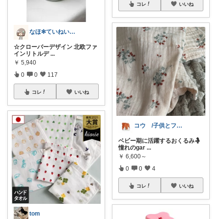
コレ
いいね
なほ✻ていねいな暮らし
☆クローバーデザイン 北欧ファ
インリトルデ
...
￥
5,940
0
0
117
コレ
いいね
コウ /子供とファッション・インテリア
ベビー期に活躍するおくるみ🤱
憧れのgar
...
￥
6,600～
0
0
4
コレ
いいね
tom