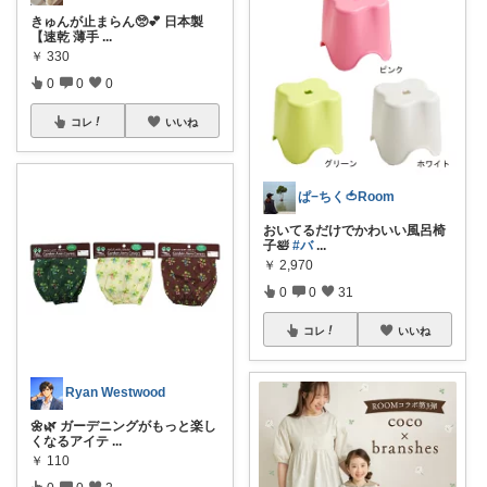
きゅんが止まらん🥺💕 日本製
【速乾 薄手
...
￥
330
0
0
0
コレ
いいね
ぱ−ちく🍅Room
おいてるだけでかわいい風呂椅
子🛀
#バ
...
￥
2,970
0
0
31
コレ
いいね
Ryan Westwood
🌼🌿 ガーデニングがもっと楽し
くなるアイテ
...
￥
110
0
0
2