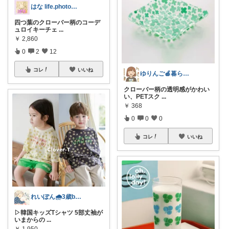
はな life.photo❁感謝です😌
四つ葉のクローバー柄のコーデ
ュロイキーチェ
...
￥
2,860
0
2
12
コレ
いいね
ゆりんご🍎暮らしにまつわるおすすめ品
クローバー柄の透明感がかわい
い、PETスク
...
￥
368
0
0
0
コレ
いいね
れいぽん🌧️3歳boyママ
▷韓国キッズTシャツ 5部丈袖が
いまからの
...