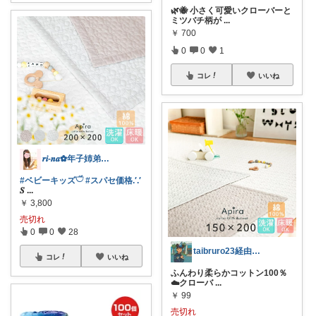
🌿🐝 小さく可愛いクローバーと
ミツバチ柄が
...
￥
700
0
0
1
コレ
いいね
𝒓𝒊-𝒏𝒂✿年子姉弟ママ⌇保育士
#ベビーキッズ𓎩
#スパセ価格.′.′
𝑺
...
￥
3,800
売切れ
0
0
28
taibruro23経由購入感謝します！
コレ
いいね
ふんわり柔らかコットン100％
☁️クローバ
...
￥
99
売切れ