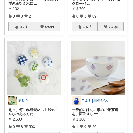
浮き玉🤍💧水に
...
クローバ
...
￥
132
￥
3,700
0
0
2
0
1
89
コレ
いいね
コレ
いいね
まりも
こより|北欧シンプル淡色大好き保育士
えっ、何これ可愛い…！🥺✨こ
一般的には丸い形のご飯茶碗
んなのあるんだ
...
を、面取りし 十
...
￥
2,500
￥
2,200
0
8
503
1
0
20