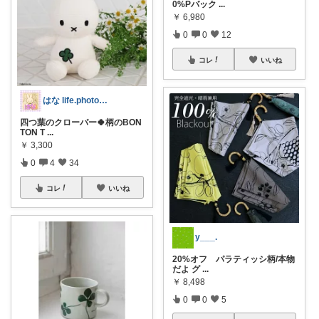
0%Pバック
...
￥
6,980
0
0
12
コレ
いいね
はな life.photo❁感謝です😌
四つ葉のクローバー🍀柄のBON
TON T
...
￥
3,300
0
4
34
コレ
いいね
y___.
20%オフ パラティッシ柄/本物
だよ グ
...
￥
8,498
0
0
5