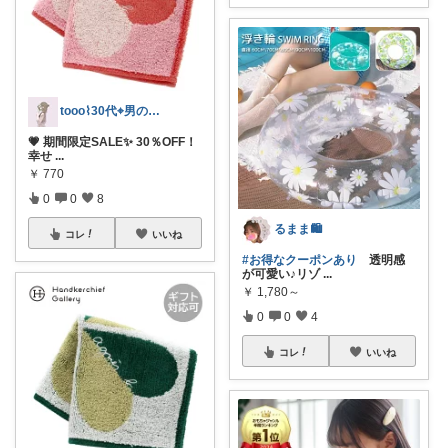
tooo⌇30代⌖男の子のママ👦🏻
💗 期間限定SALE✨ 30％OFF！
幸せ
...
￥
770
0
0
8
るまま🛍️
コレ
いいね
#お得なクーポンあり
透明感
が可愛い♪リゾ
...
￥
1,780～
0
0
4
コレ
いいね