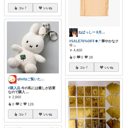
コレ
いいね
ねばっしー 8月もよろしゅうに☺️
#SALE76%𝗢𝗙𝗙🍀.*
華やかなク
ロ
...
￥
4,400
0
0
28
コレ
いいね
q0e0pご覧いただきありがとうござい〼
#購入品
今の私には癒しが必要
なので購入
...
￥
2,860
0
2
126
コレ
いいね