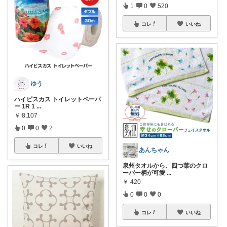
1
0
520
コレ
いいね
ゆう
ハイビスカス トイレットペーパ
ー 1R 1
...
￥
8,107
0
0
2
コレ
いいね
あんちゃん
泉州タオルから、四つ葉のクロ
ーバー柄が可愛
...
￥
420
0
0
0
コレ
いいね