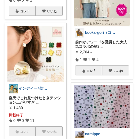
コレ
いいね
books-gori（コミック・本など）
前作がアワードを受賞した大人
気コラボの第3
...
￥
2,764～
1
1
4
コレ
いいね
インディー⭐️訪問•フォローありがとう
楽天でこれ見つけたときテンシ
ョン上がりすぎ
...
￥
1,480
掲載終了
0
0
11
コレ
いいね
namippe