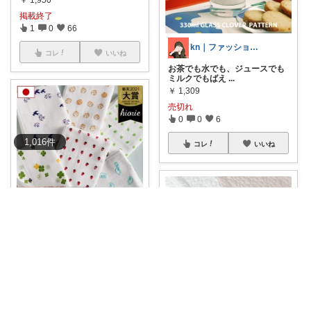
￥
1,950
掲載終了
1
0
66
kn｜ファッション＆暮らしの道具
コレ
いいね
お茶でも水でも、ジュースでも
ミルクでもばえ
...
￥
1,309
売切れ
0
0
6
1,016
件
コレ
いいね
ゆんみお36
愛用中✨肌触りもよく、らふ♡
なにより薄手、
...
￥
1,000
0
0
29