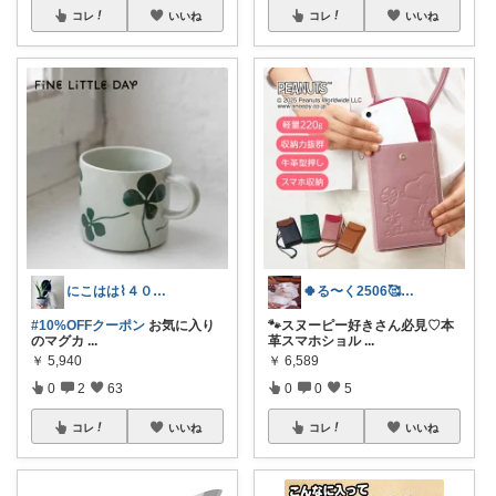
コレ
いいね
コレ
いいね
にこはは⌇４０代心地いい暮らし
🍀る〜く2506🥰🍀🌿
#10%OFFクーポン
お気に入り
🐾スヌーピー好きさん必見♡本
のマグカ
...
革スマホショル
...
￥
5,940
￥
6,589
0
2
63
0
0
5
コレ
いいね
コレ
いいね