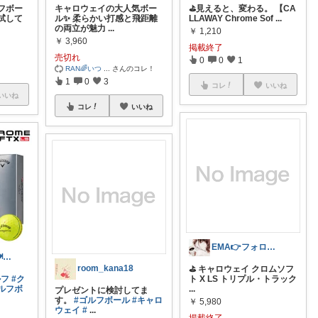
フボー
キャロウェイの大人気ボー
⛳見えると、変わる。 【CA
試して
ル✨ 柔らかい打感と飛距離
LLAWAY Chrome Sof
...
の両立が魅力
...
￥
1,210
￥
3,960
掲載終了
売切れ
0
0
1
RAN🌈いつ
...
さんのコレ！
1
0
3
コレ
いいね
いいね
コレ
いいね
EMA👉フォロワーさんから基本購入🎵
YUSUKE⛳️⚾️🍽️日々感謝🙏
room_kana18
⛳ キャロウェイ クロムソフ
ルフ
#ク
ト X LS トリプル・トラック
ルフボ
...
プレゼントに検討してま
す。
#ゴルフボール
#キャロ
￥
5,980
ウェイ
#
...
掲載終了