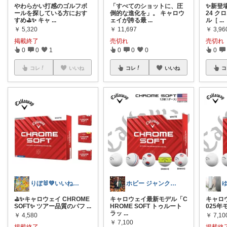
やわらかい打感のゴルフボ
「すべてのショットに、圧
✨新登
ールを探している方におす
倒的な進化を」。 キャロウ
24 ク
すめ⛳✨ キャ
...
ェイが誇る最
...
ル［
...
￥
5,320
￥
11,697
￥
3,96
掲載終了
売切れ
売切れ
0
0
1
0
0
0
0
コレ
いいね
コレ
いいね
コ
りぼ🐰💚いいねバックします💚
ホビー ジャンクションさんのご紹介👍
⛳️✨キャロウェイ CHROME
キャロウェイ最新モデル「C
キャロ
SOFT✨ ツアー品質のパフ
...
HROME SOFT トゥルート
025年モ
ラッ
...
￥
4,580
￥
7,10
￥
7,100
掲載終了
掲載終