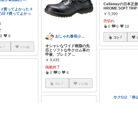
Callawayの日本正
HROME SOFT TRIP
日
#買ってよかった
#
の日
#買ってよかっ
￥
5,390
売切れ
1
0
0
10
了
0
0
おしゃれ番長@フォローで幸せが訪れます
コレ
オシャレなワイド樹脂の先
レ
いいね
芯とソフトな牛クロム革の
甲被、プレミア
...
￥
9,435
掲載終了
0
0
4
コレ
いいね
lucky☆nana♪mama♡
無料
LIME フォーマ
78【ブラック】 本革
#オリジナル写真
キ
ェイ CHROME SOFT