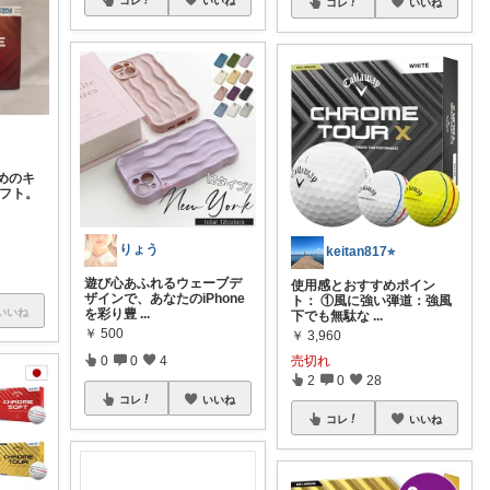
コレ
いいね
めのキ
ソフト。
りょう
keitan817⭐︎
遊び心あふれるウェーブデ
使用感とおすすめポイン
ザインで、あなたのiPhone
ト： ①風に強い弾道：強風
いいね
を彩り豊
...
下でも無駄な
...
￥
500
￥
3,960
0
0
4
売切れ
2
0
28
コレ
いいね
コレ
いいね