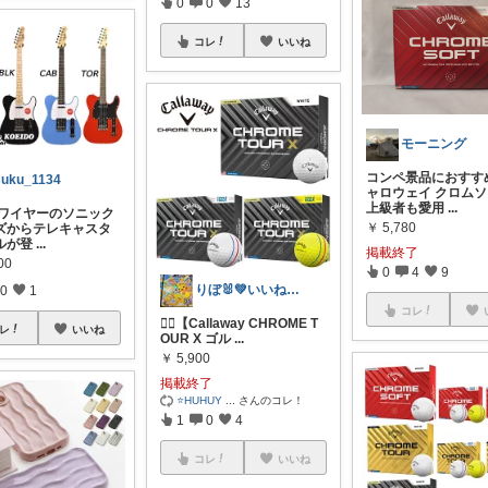
0
0
13
コレ
いいね
モーニング
コンペ景品におすす
suku_1134
ャロウェイ クロム
上級者も愛用
...
スクワイヤーのソニック
￥
5,780
ズからテレキャスタ
ルが登
...
掲載終了
00
0
4
9
りぼ🐰💚いいねバックします💚
0
1
コレ
🏌️‍♂️【Callaway CHROME T
レ
いいね
OUR X ゴル
...
￥
5,900
掲載終了
⭐️HUHUY
...
さんのコレ！
1
0
4
コレ
いいね