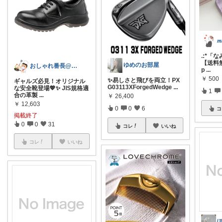
.:*「
【送料
ゆめのお部屋
おしゃれ番長@フォローで幸せが訪れます
p
...
￥
500
✨易しさと飛びを両立！PX
ギャルズ必見！オリジナル
G03113XForgedWedge
...
な安全靴登場💖✨ JIS規格適
1
合の革製
...
￥
26,400
￥
12,603
0
0
6
コ
掲載終了
0
0
31
コレ
いいね
コレ
いいね