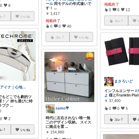
ール
同モデルの年式違いで
掲載終了
0
6
す！
...
0
0
12
￥
1,417
レ
いいね
掲載終了
コレ
0
0
40
コレ
いいね
まさろいど
✨アイナ｜心地よい暮らしと便利グッズ
インフルエンサー
#
よ
様とFranklin Pla
でもどこでも劇的ツ
￥
37,400
髪！／ 持ち運びに特
ラブク
...
samo💐
0
0
5
0
時代に左右されない唯一無
0
2
コレ
二のデザイン収納。 スイス
に拠点を置
...
レ
いいね
￥
154,980