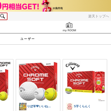
楽天トップへ
お知らせ
ユーザー
りぼ🐰💚いいねバックします💚
S字くらんく