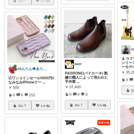
コレ
いいね
t
🎸 
シリー
wan
ーモデ
ゆんたん🍓ありがとう(୨୧•͈ᴗ•͈)
￥
35,2
PADRONE(パドローネ) 熟
練の職人によって培われた
☑︎ワンコインセール\\500円//
0
手作業
...
なみなみiPhoneケー
...
￥
37,400
￥
500
コ
0
0
0
0
0
252
コレ
いいね
コレ
いいね