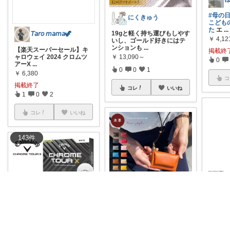
#母の
にくきゅう
こども
た
エ
...
19gと軽く持ち運びもしやす
𝘛𝘢𝘳𝘰 𝘮𝘢𝘮𝘢🦖
￥
4,12
いし、ゴールド好きにはテ
ンションも
...
【楽天スーパーセール】キ
掲載終
ャロウェイ 2024 クロムツ
￥
13,090～
0
アーX
...
0
0
1
￥
6,380
コ
掲載終了
コレ
いいね
1
0
2
コレ
いいね
143
件
あーすすꕤ︎︎·͜·暮らし・家計・受験
#送料
ルL12
#小さい財布
#送料込み
手ぶ
...
らで便利 一つは持ってお
⭐️HUHUYm-ROOM⭐️