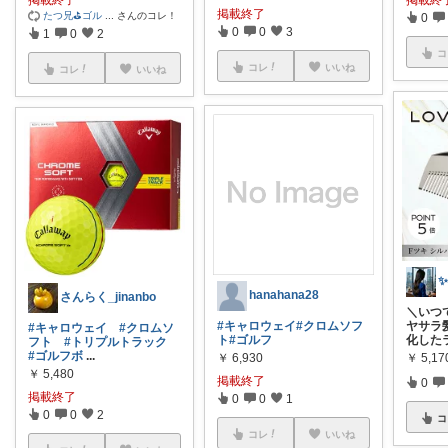
掲載終了
たつ兄⛳️ゴル
...
さんのコレ！
0
0
0
3
1
0
2
コ
コレ
いいね
コレ
いいね
hanahana28
さんらく_jinanbo
＼いつ
#キャロウェイ
#クロムソフ
ヤサラ
#キャロウェイ
#クロムソ
ト
#ゴルフ
化した
フト
#トリプルトラック
#ゴルフボ
...
￥
6,930
￥
5,17
￥
5,480
掲載終了
0
掲載終了
0
0
1
0
0
2
コ
コレ
いいね