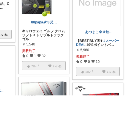
規品、C
...
88papa👶３児のパパです👧
キャロウェイ ゴルフ クロム
あつまこ💎＠絵本&知育&キャンプ❣️💎
いいね
ソフト X トリプルトラック
ゴル
...
【BEST BUY🌟❣️
#スーパー
￥
5,540
DEAL
10%ポイントバ
...
￥
5,980
掲載終了
0
1
32
掲載終了
0
0
10
コレ
いいね
コレ
いいね
サク512 「停止中」
ャロウ
 X ホ
...