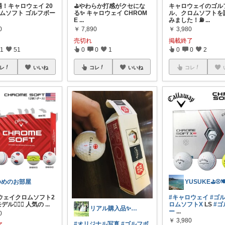
場！キャロウェイ 20
⛳️やわらか打感がクセにな
キャロウェイのゴル
ロムソフト ゴルフボー
る✨ キャロウェイ CHROM
ル、クロムソフトを
E
...
みました！⛽️
...
0
￥
7,890
￥
3,980
売切れ
掲載終了
1
51
0
0
1
0
0
2
レ
いいね
コレ
いいね
コレ
ゆめのお部屋
ウェイクロムソフト2
#キャロウェイ
#ゴ
デル🏌️‍♀️✨ 人気の
...
ロムソフトX
LS
#ゴ
リアル購入品✨写真複数→横スクしてね🥺
ー
...
0
￥
3,980
#オリジナル写真
#ゴルフボ
了