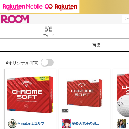
ROOM
Feed
商品
#オリジナル写真
@mutan⛳️ゴルフ
🌸楽天花子の部屋🌸