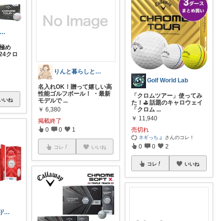
バーディチャンス ⛳いつもありがとう
も極め
24クロ
りんと暮らしとインテリアと
Golf World Lab
名入れOK！贈って嬉しい高
性能ゴルフボール！ ・最新
「クロムツアー」使ってみ
いいね
モデルで
...
た！⛳️ 話題のキャロウェイ
￥
6,380
「クロム
...
￥
11,940
掲載終了
0
0
1
売切れ
ネギっちょ
さんのコレ！
0
0
2
コレ
いいね
コレ
いいね
Mon_Life(•ᵕᴗᵕ•)⁾⁾🌸