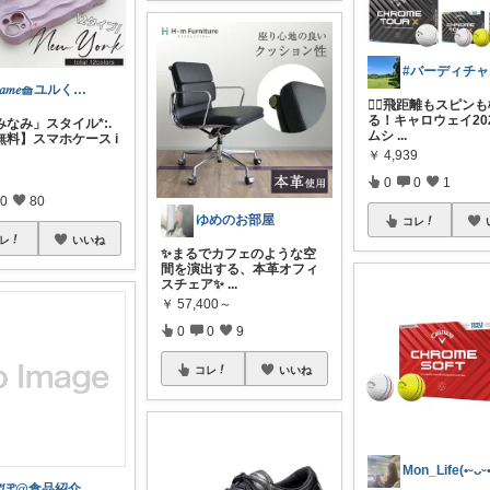
#
𝑚𝑎𝑚𝑒🧺ユルく活動中
🏌️‍♂️飛距離もスピン
る！キャロウェイ20
なみなみ」スタイル*:.
ムシ
...
無料】スマホケース i
￥
4,939
0
0
1
0
80
ゆめのお部屋
コレ
レ
いいね
✨まるでカフェのような空
間を演出する、本革オフィ
スチェア✨
...
￥
57,400～
0
0
9
コレ
いいね
ぽぽ@食品紹介 お礼はプロフ