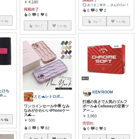
￥
4,180
あつまこ💎＠
...
さんのコレ！
掲載終了
0
0
2
0
0
6
いいね
コレ
いいね
コレ
いいね
たけち
KEN'ROOM
nn
...
とと🐢レトロポップとキッチン雑貨👒
打感の良さで人気のゴルフ
ワンコインセール中🉐 なみ
ボール⛳ Callawayの定番ツ
なみがかわいいiPhoneケー
アー
...
ス🌊
...
￥
3,960
いいね
￥
500
売切れ
0
0
82
0
0
0
コレ
いいね