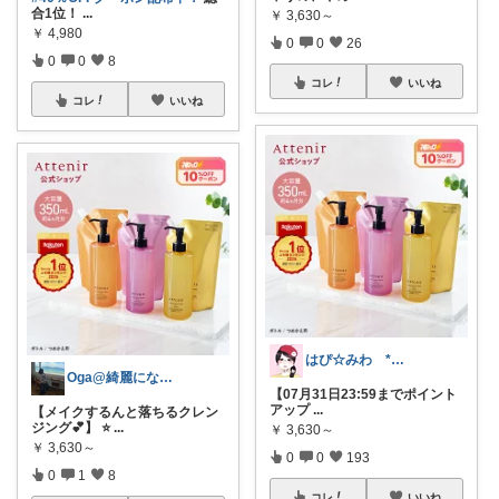
合1位！
...
￥
3,630～
￥
4,980
0
0
26
0
0
8
コレ
いいね
コレ
いいね
はぴ☆みわ *美容と健康・時短＆キッズ*
Oga@綺麗になりたいアラサー美容オタク
【07月31日23:59までポイント
アップ
...
【メイクするんと落ちるクレン
ジング💕】 ⭐
...
￥
3,630～
￥
3,630～
0
0
193
0
1
8
コレ
いいね