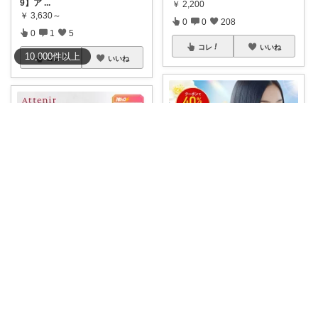
9】ア
...
￥
2,200
￥
3,630～
0
0
208
0
1
5
コレ
いいね
10,000
件
以上
コレ
いいね
biraro🌱いつもありがとう♡
[Rank🎀DEAL]毎日コレ@ano
40％OFFクーポン配布中【総合
1位】毛髪
...
👑第9位【総合】 🔥実質¥3,267
（¥3
...
￥
4,980
￥
3,630～
0
0
11
0
0
4
コレ
いいね