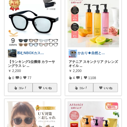
和むNBOXカスタム👍上限中🙇
かおり🍀自然とやさしい暮らし🐑🍀
【ランキング1位獲得 カラーサ
アテニア スキンクリア クレンズ
ングラス レ
...
オイル
...
￥
2,200
￥
2,200
0
0
77
4
1
1108
コレ
いいね
コレ
いいね