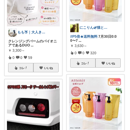
にこりん🌿猫と暮らす主婦のROOM😹
もも🍑｜大人きれいめファッション
#P5倍🔥送料無料
7月30日0:0
0〜7
...
クレンジングバームのパイオニ
アであるDUO
...
￥
3,630～
￥
3,300～
0
0
320
0
0
59
コレ
いいね
コレ
いいね