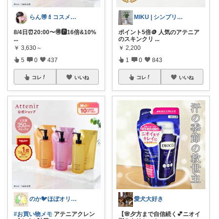
MIKU | シンプリスト主婦
らん🉐💄コスメ&ファッション👗✨
ポイント5倍🪙 人気のアテニア
8/4日⏰20:00〜🉐🅿️16倍&10%
のスキンクリ
...
...
￥
2,200
￥
3,630～
1
0
843
5
0
437
コレ
いいね
コレ
いいね
愛犬大好き
のか🐦ほぼオリ写‎🤍4日🙏✨
【🌸夕方まで自信続く💕ニオイ
#お買い物メモ
アテニアクレン