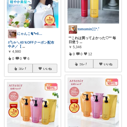
tomomin❁⃘*.ﾟ
にゃんこ🐈🐾6日ｲｲﾈお休み🙏
**これは買ってよかった♡** 毎
日使う
...
#🏷️✨＼40％OFFクーポン配布
中🎉／【
...
￥
5,346
￥
4,980
0
0
12
0
0
6
コレ
いいね
コレ
いいね