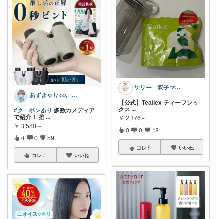
サリー 双子ママ🕊️
あずきゃり○o。.🐟🐠
【公式】Teaflex ティーフレッ
クス
...
#クーポンあり
多数のメディア
で紹介！ 推
...
￥
2,376～
￥
3,580～
0
0
43
0
0
59
コレ
いいね
コレ
いいね