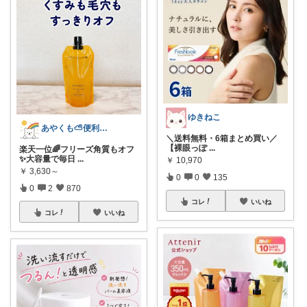
ゆきねこ
あやくも⛅便利なもの、おしゃれなもの
＼送料無料・6箱まとめ買い／
【裸眼っぽ
...
楽天一位🌈フリーズ角質もオフ
✨大容量で毎日
...
￥
10,970
￥
3,630～
0
0
135
0
2
870
コレ
いいね
コレ
いいね