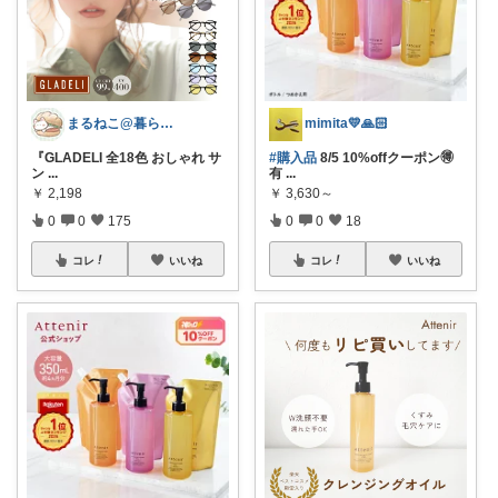
mimita💛🙏🏻
まるねこ@暮らしと子育て🐈️🌸
#購入品
8/5 10%offクーポン🉐
『GLADELI 全18色 おしゃれ サ
有
...
ン
...
￥
3,630～
￥
2,198
0
0
18
0
0
175
コレ
いいね
コレ
いいね