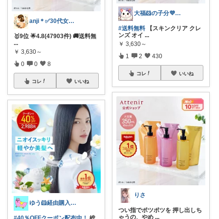
大福🐹の子分💜ありがとうございます
anji＊✅30代女性売上ランキング🏆
#送料無料
【スキンクリア クレ
ンズ オイ
...
🥇9位 🌟4.8(47903件) 🚚送料無
...
￥
3,630～
￥
3,630～
1
2
430
0
0
8
コレ
いいね
コレ
いいね
りさ
ゆう🐹経由購入感謝🙇‍♀️
つい指でポツポツを 押し出しち
ゃうの、やめ
...
#40％OFFクーポン配布中！
総