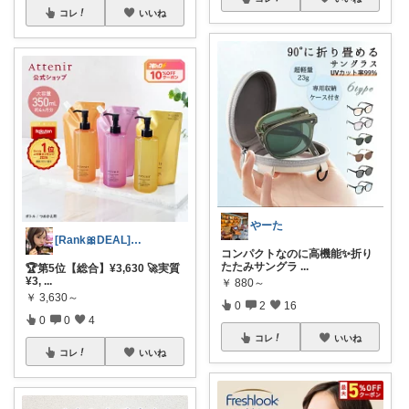
コレ
いいね
やーた
[Rank🎀DEAL]毎日コレ＠ano
コンパクトなのに高機能✨折り
たたみサングラ
...
🏆第5位【総合】¥3,630 🚀実質
¥3,
...
￥
880～
￥
3,630～
0
2
16
0
0
4
コレ
いいね
コレ
いいね