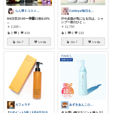
らん🉐💄コスメ&ファッション👗✨
Cattleya/毎日を整える美容コスメ
8/4日⏰20:00〜🉐🅿️21倍&10%
汗や皮脂が気になる日は、シャ
...
ンプー前のひと
...
￥
2,200～
￥
11,750
3
1
419
1
0
133
コレ
いいね
コレ
いいね
カフェラテ
あずきあんこ@ぷち美容＆育児＆時短専門
🚩
#ポイント5倍！8月4日20:0
🎉 お買い物マラソン × 神トク1