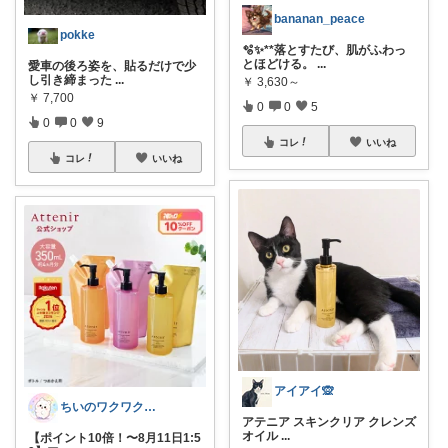
bananan_peace
pokke
🫧✨**落とすたび、肌がふわっ
とほどける。
...
愛車の後ろ姿を、貼るだけで少
し引き締まった
...
￥
3,630～
￥
7,700
0
0
5
0
0
9
コレ
いいね
コレ
いいね
アイアイ🙊
ちいのワクワクルーム
アテニア スキンクリア クレンズ
オイル
...
【ポイント10倍！〜8月11日1:5