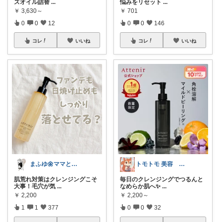
悩みをリセット
...
ズオイル詰替
...
￥
701
￥
3,630～
0
0
146
0
0
12
コレ
いいね
コレ
いいね
トモトモ 美容 食品 子育てルーム
まふゆ🌼ママと子ども服
毎日のクレンジングでつるんと
肌荒れ対策はクレンジングこそ
なめらか肌へ✨
...
大事！毛穴が気
...
￥
2,200～
￥
2,200
0
0
32
1
1
377