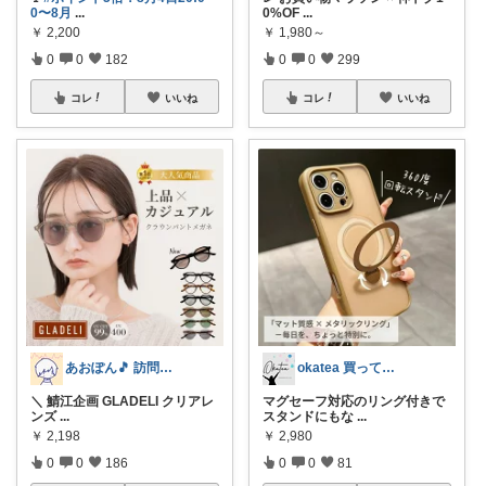
0〜8月
...
0%OF
...
￥
2,200
￥
1,980～
0
0
182
0
0
299
コレ
いいね
コレ
いいね
あおぽん🎵 訪問感謝です˙꒳​˙
okatea 買ってよかった
＼ 鯖江企画 GLADELI クリアレ
マグセーフ対応のリング付きで
ンズ
...
スタンドにもな
...
￥
2,198
￥
2,980
0
0
186
0
0
81