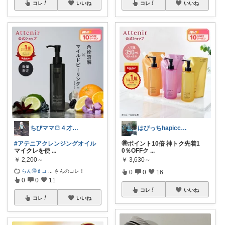
コレ
いいね
コレ
いいね
はぴっちhapicchi💎🏃‍♀️
ちびママ🍞４才boy育児中
🉐ポイント10倍 神トク先着1
#アテニアクレンジングオイル
0％OFFク
...
マイクレを使
...
￥
3,630～
￥
2,200～
らん🉐💄コ
...
さんのコレ！
0
0
16
0
0
11
コレ
いいね
コレ
いいね