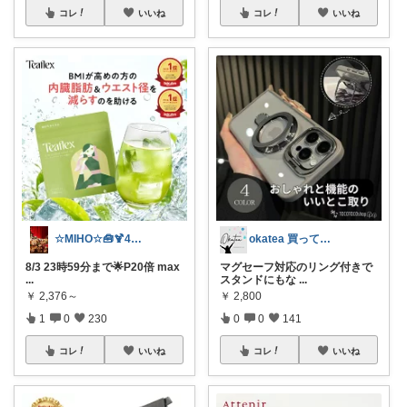
コレ
いいね
コレ
いいね
☆MIHO☆🧰🍹4日感謝🍀
okatea 買ってよかった
8/3 23時59分まで🌟P20倍 max
マグセーフ対応のリング付きで
...
スタンドにもな
...
￥
2,376～
￥
2,800
1
0
230
0
0
141
コレ
いいね
コレ
いいね