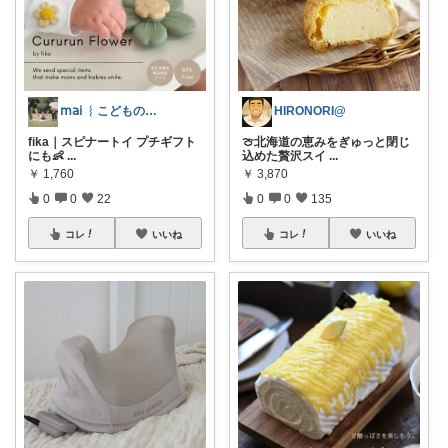
𝗆𝖺𝗂 ︴こどものいる暮らし
HIRONORI@
fika｜スピナートイ プチギフト
🍈北海道の恵みをぎゅっと閉じ
にも👶
...
込めた贅沢スイ
...
￥
1,760
￥
3,870
0
0
22
0
0
135
コレ
いいね
コレ
いいね