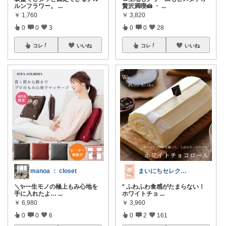
ルンフラワー。
...
贅沢満喫🍰 ・
...
￥
1,760
￥
3,820
0
0
3
0
0
28
コレ
いいね
コレ
いいね
manoa ： closet
まいにちセレクトdays
＼✨一生モノの極上もみ心地を
* ふわふわ食感がたまらない！
手に入れたよ…
...
ホワイトチョ
...
￥
6,980
￥
3,960
0
0
6
0
2
161