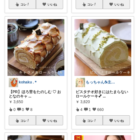
コレ
いいね
コレ
いいね
kohaku .＊
もっちゃん☕主婦の癒しとご褒美ROOM
【PR】ほろ苦をたのしむ ♡ お
ピスタチオ好きにはたまらない
となのキャ
...
ロールケーキ💕
...
￥
3,650
￥
3,820
0
0
8
4
1
660
コレ
いいね
コレ
いいね