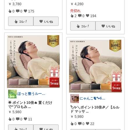
￥
3,780
￥
4,280
売切れ
0
0
175
2
0
194
コレ
いいね
コレ
いいね
ほっと整うルーム🌿
にゃんこ🐈🐾6日ｲｲﾈお休み🙏
🌟 ポイント10倍🔥 置くだけ
で“プロもみ
...
🏷️✨＼ポイント10倍🎉／【ルル
ド マッサ
...
￥
5,980
￥
5,980
0
0
11
0
0
22
コレ
いいね