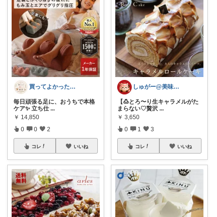
買ってよかった暮らし便
しゅがー@美味しいスイーツや雑貨紹介
毎日頑張る足に、おうちで本格
【🍮とろ〜り生キャラメルがた
ケア✨ 立ち仕
...
まらない♡贅沢
...
￥
14,850
￥
3,650
0
0
2
0
1
3
コレ
いいね
コレ
いいね