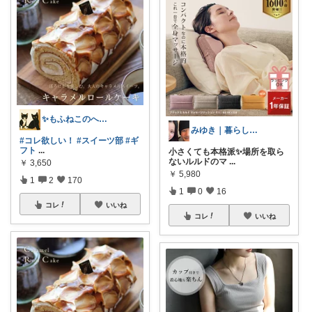
✨もふねこのへや✨
みゆき｜暮らしのおすすめ
#コレ欲しい！
#スイーツ部
#ギ
フト
...
小さくても本格派✨場所を取ら
ないルルドのマ
...
￥
3,650
￥
5,980
1
2
170
1
0
16
コレ
いいね
コレ
いいね