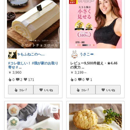
✨もふねこのへや✨
うさこ🥕
#コレ欲しい！
#我が家のお取り
レビュー9,500件超え・★4.46
寄せ
#
...
の実力
...
￥
3,960
￥
3,199～
0
2
171
0
0
1
コレ
いいね
コレ
いいね