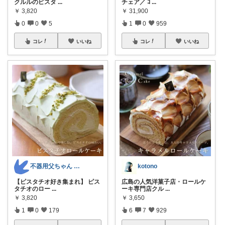
クルルのピスタ
...
チェア／ ｺ
...
￥
3,820
￥
31,900
0
0
5
1
0
959
コレ
いいね
コレ
いいね
不器用父ちゃん 送料無料お得スイーツ🍩
kotono
【ピスタチオ好き集まれ】 ピス
広島の人気洋菓子店・ロールケ
タチオのロー
...
ーキ専門店クル
...
￥
3,820
￥
3,650
1
0
179
6
7
929