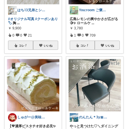
はち⌇3兄弟とシンプルな暮らし
You:room ご褒美スイーツ🧁
#オリジナル写真
#クーポンあり
広島レモンの爽やかさが広がる
🏷️
胸
...
🍋✨ ロールケ
...
￥
9,900
￥
3,780
0
0
21
1
0
709
コレ
いいね
コレ
いいね
しゅがー@美味しいスイーツや雑貨紹介
のんたん＊3y🎀1y👶🏻🍼
【💚濃厚ピスタチオ好き必見✨
やっと見つけた♡＼ダイニング