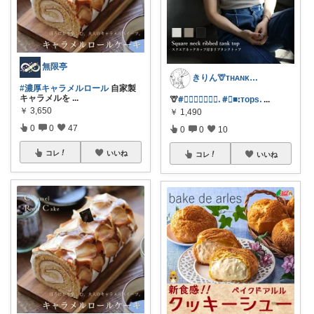
無限亭
きりん🦒ᴛʜᴀɴᴋs ᴀʟᴡᴀʏs.
#濃厚キャラメルロール
自家製
キャラメルを
...
🦒
#⃞𝖺𝗇𝗹𝘂𝗹𝘂ᱹ
#⃞■ꓽᴛopsᱹ
...
￥
3,650
￥
1,490
0
0
47
0
0
10
コレ
いいね
コレ
いいね