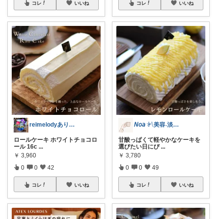
コレ
いいね
コレ
いいね
reimelodyありがとうございます
𝘕𝘰𝘢 𓍯美容˖淡色˖グレージュ
ロールケーキ ホワイトチョコロ
甘酸っぱくて軽やかなケーキを
ール 16c
...
選びたい日にぴ
...
￥
3,960
￥
3,780
0
0
42
0
0
49
コレ
いいね
コレ
いいね