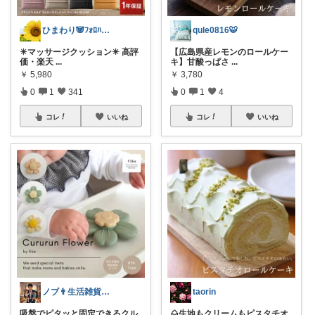
ひまわり🐼ﾌｫﾛﾊﾞ100❤️感謝
qule0816🐯
✴️マッサージクッション✴️ 高評
【広島県産レモンのロールケー
価・楽天
...
キ】甘酸っぱさ
...
￥
5,980
￥
3,780
0
1
341
0
1
4
コレ
いいね
コレ
いいね
ノブ👨生活雑貨 季節対応
taorin
吸盤でピタッと固定できるクル
🌰生地もクリームもピスタチオ