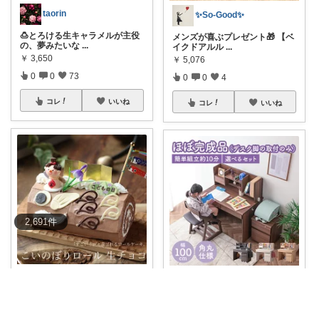
taorin
✨So-Good✨
🍮とろける生キャラメルが主役
メンズが喜ぶプレゼント🎁 【ベ
の、夢みたいな
...
イクドアルル
...
￥
3,650
￥
5,076
0
0
73
0
0
4
コレ
いいね
コレ
いいね
2,691
件
Yooo✴︎より良い暮らし✴︎
かなう|暮らしの記録🌱
【こどもの日 こいのぼりロー
📚収納力抜群！長く使える♡学
ル 生チョコ
...
習机セット「ル
...