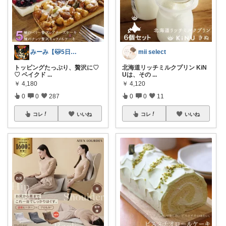
みーみ【🐱5日ありがとう🥲︎♡】
mii select
トッピングたっぷり、贅沢に♡
北海道リッチミルクプリン KiN
♡ ベイクド
...
Uは、その
...
￥
4,180
￥
4,120
0
0
287
0
0
11
コレ
いいね
コレ
いいね