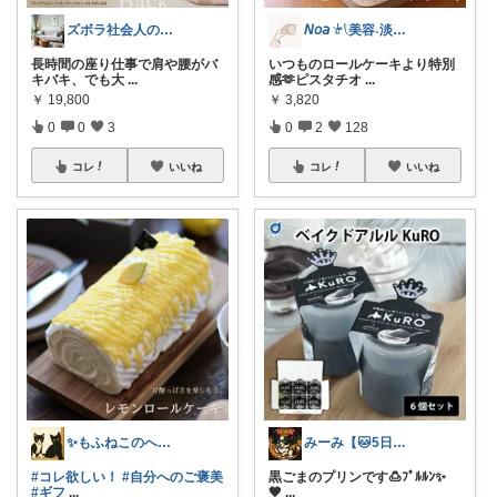
ズボラ社会人のおしゃれ部屋⭐️便利グッズ
𝘕𝘰𝘢 𓍯美容˖淡色˖グレージュ
長時間の座り仕事で肩や腰がバ
いつものロールケーキより特別
キバキ、でも大
...
感🫶ピスタチオ
...
￥
19,800
￥
3,820
0
0
3
0
2
128
コレ
いいね
コレ
いいね
✨もふねこのへや✨
みーみ【🐱5日ありがとう🥲︎♡】
#コレ欲しい！
#自分へのご褒美
黒ごまのプリンです🍮ﾌﾟﾙﾙﾝ✨
#ギフ
...
🖤
...