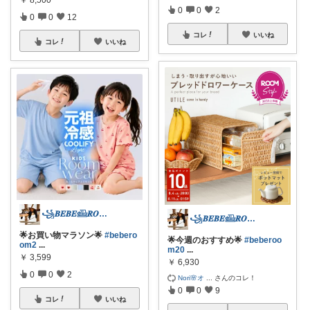
0
0
2
0
0
12
コレ
いいね
コレ
いいね
꧁𝑩𝑬𝑩𝑬𓊝𝑹𝑶𝑶𝑴꧂
꧁𝑩𝑬𝑩𝑬𓊝𝑹𝑶𝑶𝑴꧂
🌟お買い物マラソン🌟
#bebero
🌟今週のおすすめ🌟
#beberoo
om2
...
m20
...
￥
3,599
￥
6,930
0
0
2
Nori🌸オ
...
さんのコレ！
0
0
9
コレ
いいね