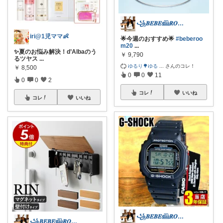
꧁𝑩𝑬𝑩𝑬𓊝𝑹𝑶𝑶𝑴꧂
iri@1児ママ👶
🌟今週のおすすめ🌟
#beberoo
m20
...
✨夏のお悩み解決！d’Albaのう
￥
9,790
るツヤス
...
ゆるり🌳ゆる
...
さんのコレ！
￥
8,500
0
0
11
0
0
2
コレ
いいね
コレ
いいね
꧁𝑩𝑬𝑩𝑬𓊝𝑹𝑶𝑶𝑴꧂
꧁𝑩𝑬𝑩𝑬𓊝𝑹𝑶𝑶𝑴꧂