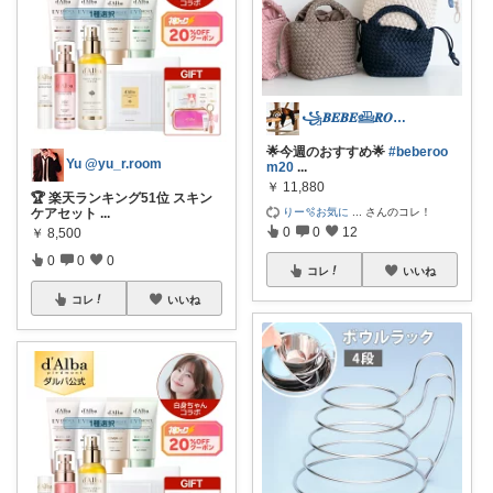
꧁𝑩𝑬𝑩𝑬𓊝𝑹𝑶𝑶𝑴꧂
🌟今週のおすすめ🌟
#beberoo
Yu @yu_r.room
m20
...
￥
11,880
🏆 楽天ランキング51位 スキン
りー🫧お気に
...
さんのコレ！
ケアセット
...
0
0
12
￥
8,500
0
0
0
コレ
いいね
コレ
いいね