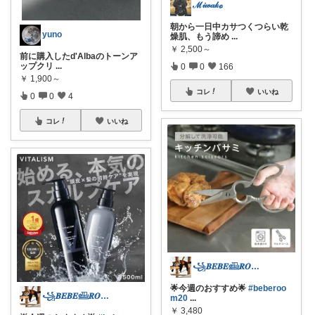
ℳ𝒾𝓌𝒶𝓀ℴ
朝から一日中カサつくつらい乾
yuno
燥肌、もう諦め
...
￥
2,500～
前に購入したd'Albaのトーンア
ップクリ
...
0
0
166
￥
1,900～
コレ
いいね
0
0
4
コレ
いいね
꧁𝑩𝑬𝑩𝑬𓊝𝑹𝑶𝑶𝑴꧂
🌟今週のおすすめ🌟
#beberoo
꧁𝑩𝑬𝑩𝑬𓊝𝑹𝑶𝑶𝑴꧂
m20
...
￥
3,480