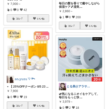
毎日の髪を香りで癒やしながら
￥
7,000～
保湿ケア🎵湿気
...
0
0
42
￥
2,860～
1
0
200
コレ
いいね
コレ
いいね
𝚜𝚗.𝚢𝚞𝚣𝚞 𓇢 𓆸
とる美@アラサー女子のリアルな買い物！
⋆ 【 25%OFFクーポン 8/5 23
...
￥
7,900
🌿気になるニオイをケアして、
0
0
19
毎日をもっと快
...
￥
3,979～
コレ
いいね
0
2
18