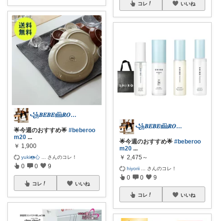
コレ
いいね
꧁𝑩𝑬𝑩𝑬𓊝𝑹𝑶𝑶𝑴꧂
꧁𝑩𝑬𝑩𝑬𓊝𝑹𝑶𝑶𝑴꧂
🌟今週のおすすめ🌟
#beberoo
m20
...
🌟今週のおすすめ🌟
#beberoo
￥
1,900
m20
...
￥
2,475～
yuki🍩心
...
さんのコレ！
0
0
9
hiyorii
...
さんのコレ！
0
0
9
コレ
いいね
コレ
いいね