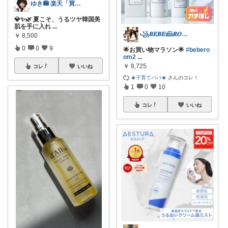
ゆき🛍️ 楽天「買ってよかった」を厳選
💎✨🌿 夏こそ、うるツヤ韓国美
肌を手に入れ
...
꧁𝑩𝑬𝑩𝑬𓊝𝑹𝑶𝑶𝑴꧂
￥
8,500
0
0
9
🌟お買い物マラソン🌟
#bebero
om2
...
￥
8,725
コレ
いいね
★子育てパパ★
さんのコレ！
1
0
10
コレ
いいね