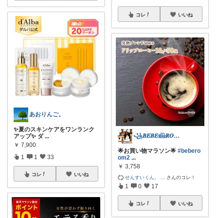
コレ
いいね
あおりんご。
✨夏のスキンケアをワンランク
꧁𝑩𝑬𝑩𝑬𓊝𝑹𝑶𝑶𝑴꧂
アップ✨ ダ
...
￥
7,900
🌟お買い物マラソン🌟
#bebero
1
1
33
om2
...
￥
3,758
コレ
いいね
せんすいくん。
...
さんのコレ！
1
0
17
コレ
いいね