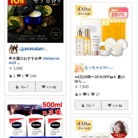
꧁𝑩𝑬𝑩𝑬𓊝𝑹𝑶𝑶𝑴꧂
🌟今週のおすすめ🌟
#beberoo
m20
...
なっちゃん✨いつもありがとう😊✨
￥
3,980
1
2
146
⭐️4日20時〜30％OFF🎫✨ 夏の
ゆら
...
￥
7,900
コレ
いいね
0
0
27
コレ
いいね