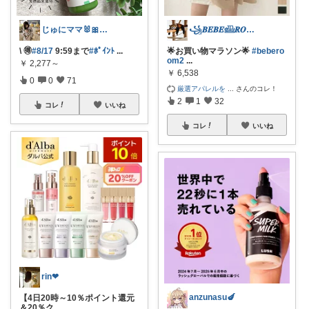
じゅにママ🐰🎀2yboyワーママ
꧁𝑩𝑬𝑩𝑬𓊝𝑹𝑶𝑶𝑴꧂
\ 🉐
#8/17
9:59まで
#ﾎﾟｲﾝﾄ
...
🌟お買い物マラソン🌟
#bebero
om2
...
￥
2,277～
￥
6,538
0
0
71
厳選アパレルを
...
さんのコレ！
2
1
32
コレ
いいね
コレ
いいね
rin❤︎
anzunasu🍆
【4日20時～10％ポイント還元
＆20％ク
...