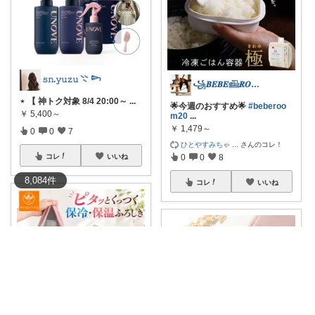
𝚜𝚗.𝚢𝚞𝚣𝚞 𓇢 𓆸
꧁𝑩𝑬𝑩𝑬𓊝𝑹𝑶𝑶𝑴꧂
⋆ 【 神トク対象 8/4 20:00～
...
🌟今週のおすすめ🌟
#beberoo
￥
5,400～
m20
...
￥
1,479～
0
0
7
ひとやすみちゃ
...
さんのコレ！
コレ
いいね
0
0
8
8,084
件
コレ
いいね