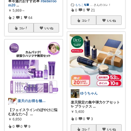
🌟今週のおすすめ🌟
#beberoo
もちこ🐈‍⬛
...
さんのコレ！
m20
...
0
0
21
￥
5,869～
2
1
64
コレ
いいね
コレ
いいね
ゆうちゃん
楽天のお得を極めるガイド
楽天限定の集中弾力ケアセット
✨ ブラックス
...
【フェイスラインのぼやけに悩
￥
5,400
むあなたへ】
...
0
0
3
￥
6,850
0
0
9
コレ
いいね