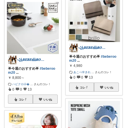
꧁𝑩𝑬𝑩𝑬𓊝𝑹𝑶𝑶𝑴꧂
🌟今週のおすすめ🌟
#beberoo
꧁𝑩𝑬𝑩𝑬𓊝𝑹𝑶𝑶𝑴꧂
m20
...
￥
4,980
🌟今週のおすすめ🌟
#beberoo
あこべ🌸きれ
...
さんのコレ！
m20
...
0
0
13
￥
8,800～
ハピクロ🐚
...
さんのコレ！
コレ
いいね
0
0
13
コレ
いいね