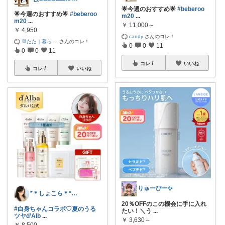
🌟今週のおすすめ🌟
#beberoo
🌟今週のおすすめ🌟
#beberoo
m20
...
m20
...
￥
11,000～
￥
4,950
candy
さんのコレ！
🐰たた｜暮ら
...
さんのコレ！
0
0
11
0
0
11
コレ
いいね
コレ
いいね
りゅーぴー✨
*＊しょこら＊*朝コレ
20％OFFのこの機会に手に入れ
#白身ちゃんコラボ♡夏のうる
たい！＼う
...
ツヤd’Alb
...
￥
3,630～
￥
8,500