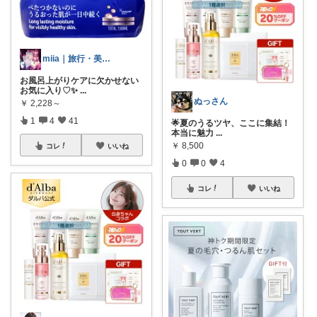
miia｜旅行・美容・グルメ好き
お風呂上がりケアに欠かせない
お気に入り♡✨
...
ぬっさん
￥
2,228～
1
4
41
🌟夏のうるツヤ、ここに集結！
本当に魅力
...
￥
8,500
コレ
いいね
0
0
4
コレ
いいね