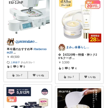
꧁𝑩𝑬𝑩𝑬𓊝𝑹𝑶𝑶𝑴꧂
まみぃ🌼暮らしの便利グッズ｜毎日朝コレ
🌟今週のおすすめ🌟
#beberoo
m20
...
✿ 【4日20時～特価・神トク2
￥
49,500
0％クーポ
...
￥
3,500
上林綾子
さんのコレ！
0
0
9
0
0
4
コレ
いいね
コレ
いいね