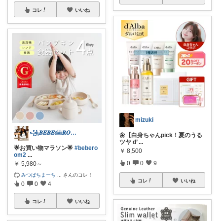
コレ
いいね
mizuki
꧁𝑩𝑬𝑩𝑬𓊝𝑹𝑶𝑶𝑴꧂
🌼【白身ちゃんpick！夏のうる
ツヤ d’
...
🌟お買い物マラソン🌟
#bebero
￥
8,500
om2
...
0
0
9
￥
5,980～
みつばちまーち
...
さんのコレ！
コレ
いいね
0
0
4
コレ
いいね