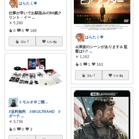
はらたく🌟
仕事が早いでお馴染みの94歳ク
リント・イー
...
￥
5,280
0
0
189
はらたく🌟
コレ
いいね
⚠️津波のシーンがあります⚠️ 監
督は
#ク
...
￥
1,162
0
1
163
コレ
いいね
トモルオ＠ご購入感謝！！
#送料無料
#4KULTRAHD
#
ダーテ
...
￥
3,736
0
0
3