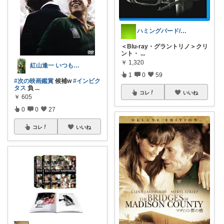
ハミングバード/ありがとう✅
＜Blu-ray・グラントリノ＞クリ
ント・
...
￥
1,320
紅山逢一 いつも ありがとうございます✨
1
0
59
#次の映画鑑賞
候補w
#インビク
タス
負
...
コレ
いいね
￥
605
0
0
27
コレ
いいね