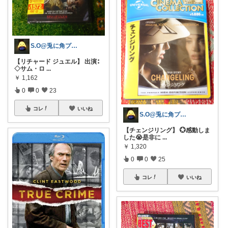
S.O@兎に角プロフから見てね🤗
【リチャード ジュエル】 出演∶
◇サム・ロ
...
￥
1,162
0
0
23
コレ
いいね
S.O@兎に角プロフから見てね🤗
【チェンジリング】 💮感動しま
した😭是非に
...
￥
1,320
0
0
25
コレ
いいね