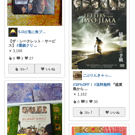
S.O@兎に角プロフから見てね🤗
【ザ・シークレット・サービ
ス】
#重鎮クリ
...
￥
3,168
0
3
27
コレ
いいね
ごぶりんきゃっと@感謝(*≧▽≦*)ゞ
#30%OFF！
#送料無料
『硫黄
島から
...
￥
1,162
0
0
35
コレ
いいね