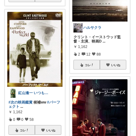
ハルサクラ
クリント・イーストウッド監
督・主演、映画D
...
￥
1,162
2
12
88
コレ
いいね
紅山逢一 いつも ありがとうございます✨
#次の映画鑑賞
候補ww
#パーフ
ェクト
...
￥
1,162
0
0
58
コレ
いいね