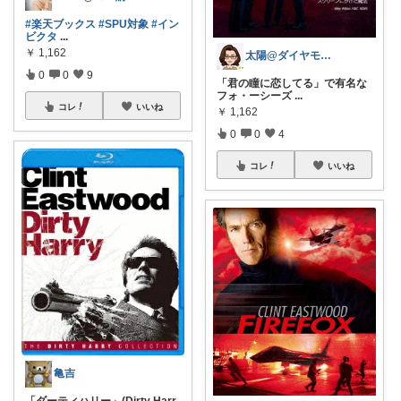
#楽天ブックス
#SPU対象
#イン
ビクタ
...
￥
1,162
太陽@ダイヤモンド会員
0
0
9
「君の瞳に恋してる」で有名な
フォ・ーシーズ
...
コレ
いいね
￥
1,162
0
0
4
コレ
いいね
亀吉
「ダーティハリー」(Dirty Harr