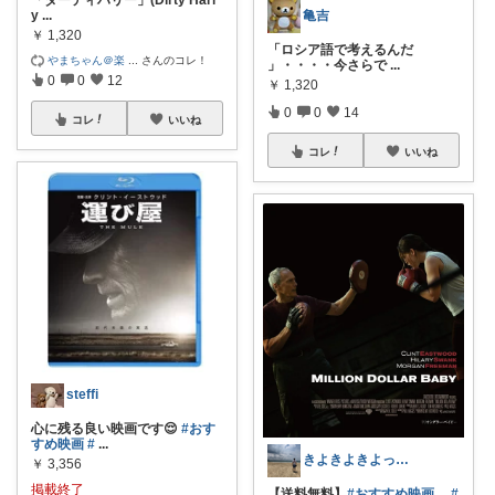
y
...
亀吉
￥
1,320
「ロシア語で考えるんだ
やまちゃん＠楽
...
さんのコレ！
」・・・・今さらで
...
0
0
12
￥
1,320
0
0
14
コレ
いいね
コレ
いいね
steffi
心に残る良い映画です😌
#おす
すめ映画
#
...
きよきよきよっぴー🐸
￥
3,356
掲載終了
【送料無料】
#おすすめ映画
#