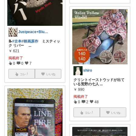
Justpeace+Blue🌾皆様感謝
📝
#古本
#映画原作
ミスティッ
ク リバー
...
￥
621
掲載終了
0
0
7
shiro
コレ
いいね
クリントイーストウッドが出て
いる荒野の七人
...
￥
990
掲載終了
0
2
48
コレ
いいね