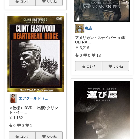
コレ
いいね
亀吉
アメリカン・スナイパー ＜4K
ULTRA
...
￥
3,216
0
0
13
コレ
いいね
エアクールド（日用品、雑貨紹介）
＜仕様＞ DVD 出演: クリン
ト・イー
...
￥
1,162
0
0
1
コレ
いいね