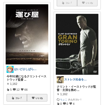
コレ
いいね
はいど@しばらくお休みします！
今年92歳になるクリントイース
ストレス社会を生きる人のための癒しグルメ
トウッド監督
...
￥
1,162
クリント・イーストウッドが監
5
12
66
督・主演を務め
...
￥
1,162
コレ
いいね
ちょこ
さんのコレ！
0
0
4