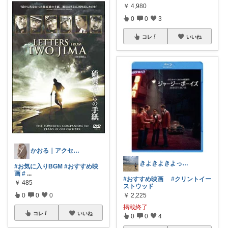
￥
4,980
0
0
3
コレ
いいね
かおる｜アクセサリー好き☺︎
きよきよきよっぴー🐸
#お気に入りBGM
#おすすめ映
画
#
...
#おすすめ映画
#クリントイー
￥
485
ストウッド
0
0
0
￥
2,225
掲載終了
コレ
いいね
0
0
4