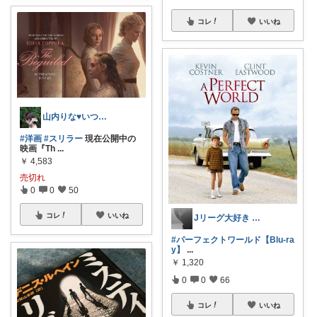
コレ
いいね
山内りな♥いつも、ありがとうございます♪
#洋画
#スリラー
現在公開中の
映画『Th
...
￥
4,583
売切れ
0
0
50
コレ
いいね
Jリーグ大好き 🦁ゲート😪💤
#パーフェクトワールド【Blu-ra
y】
...
￥
1,320
0
0
66
コレ
いいね