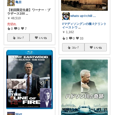
亀吉
【初回限定生産】ワーナー・ブ
ラザース100
...
whats up☆chill out
￥
48,510
#マディソングンの橋
#クリント
売切れ
イーストウ
...
0
0
7
￥
1,162
コレ
いいね
0
0
33
コレ
いいね
Watt