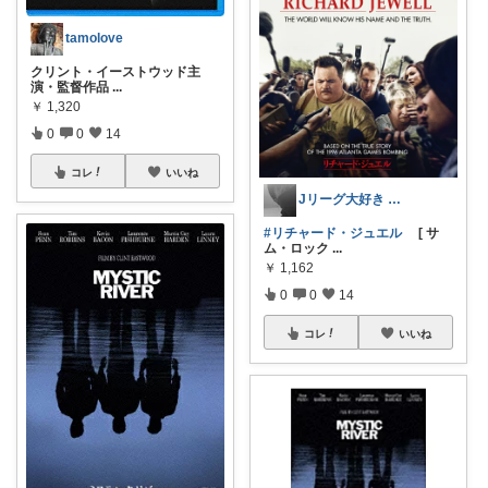
tamolove
クリント・イーストウッド主
演・監督作品
...
￥
1,320
0
0
14
コレ
いいね
Jリーグ大好き 🦁ゲート😪💤
#リチャード・ジュエル
[ サ
ム・ロック
...
￥
1,162
0
0
14
コレ
いいね