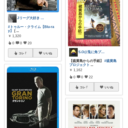
Jリーグ大好き 🦁ゲート😪💤
#トゥルー・クライム【Blu-ra
y】
[
...
￥
1,320
0
0
20
S.O@兎に角プロフから見てね🤗
コレ
いいね
【硫黄島からの手紙】
#硫黄島
プロジェクト
...
￥
1,162
0
0
22
コレ
いいね