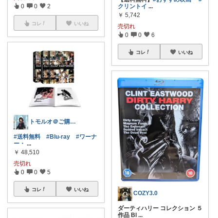
0
0
2
クリントイ
...
￥
5,742
コレ
いいね
売切れ
0
0
6
コレ
いいね
トモルオ＠ご購入感謝！！
#送料無料
#Blu-ray
#ワーナ
ー・
...
￥
48,510
売切れ
0
0
5
コレ
いいね
COZY3.0
ダーティハリー コレクション ５
作品 Bl
...