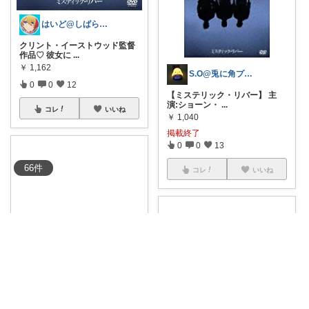
はいど@しばらくお休みします！
クリント・イーストウッド監督
作品♡ 彼女に
...
￥
1,162
S.O@兎に角プロフから見てね🤗
0
0
12
【ミステリック・リバー】 主
演:ショーン・
...
コレ
いいね
￥
1,040
掲載終了
0
0
13
66
件
コレ
いいね