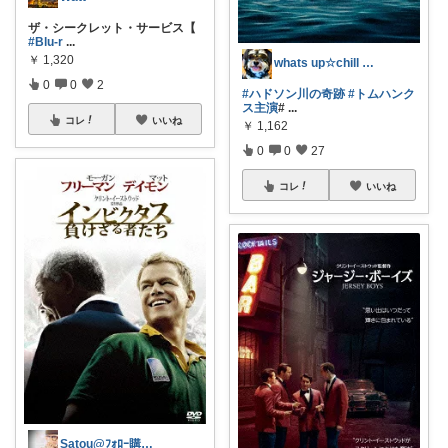
ザ・シークレット・サービス【
#Blu-r
...
￥
1,320
whats up☆chill out
0
0
2
#ハドソン川の奇跡
#トムハンク
ス主演
#
...
コレ
いいね
￥
1,162
0
0
27
コレ
いいね
Satou@ﾌｫﾛｰ購入いいねｺﾚ!感謝