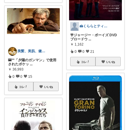
🍰くららとティーカップ☕5日感謝！💐
🎊ジャージー・ボーイズ DVD
ブロードウ
...
￥
1,162
美髪、美肌、健康商品お勧めROOM
0
0
21
🌇**「夕陽のガンマン」で使用
コレ
いいね
されたポケッ
...
￥
36,993
0
0
15
コレ
いいね