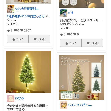
なお⛺️時短便利グッズ好き♡オリ写多め♪
mi9
#送料無料
#1000円ぽっきり
✴︎
クリ
...
我が家のツリーはタペストリー
なのでクリスマ
...
￥
1,280
￥
2,880
3
0
1207
0
0
0
コレ
いいね
コレ
いいね
ねむみ
ちょこ☻おうち時間充実🏠アイテム
今だけ🎄✨送料無料＆在庫限り
でGETできる
...