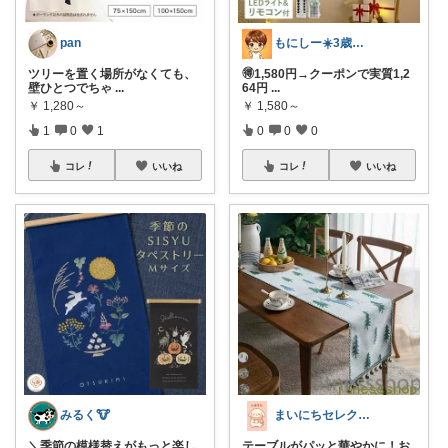
pan
もにしー☀️3歳娘と0歳息子のパパ🧡
ツリーを置く場所がなくても、
🉐1,580円→クーポンで実質1,2
壁ひとつでちゃ
...
64円
...
￥
1,280～
￥
1,580～
1
0
1
0
0
0
コレ
いいね
コレ
いいね
みるく🐮
まいにちセレクトdays
＼季節の模様替えがもっと楽し
テーブルがパッと華やかに！お