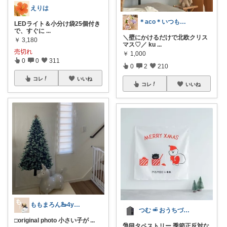
えりは
＊aco＊いつもありがとうございます♡
LEDライト＆小分け袋25個付き
で、すぐに
...
＼壁にかけるだけで北欧クリス
￥
3,180
マス♡／ ku
...
売切れ
￥
1,000
0
0
311
0
2
210
コレ
いいね
コレ
いいね
ももまろん🦢4y＆2y boys
つむ ⚮̈ おうちづくりとインテリア
□original photo 小さい子が
...
🎅🏻タペストリー 季節正反対な