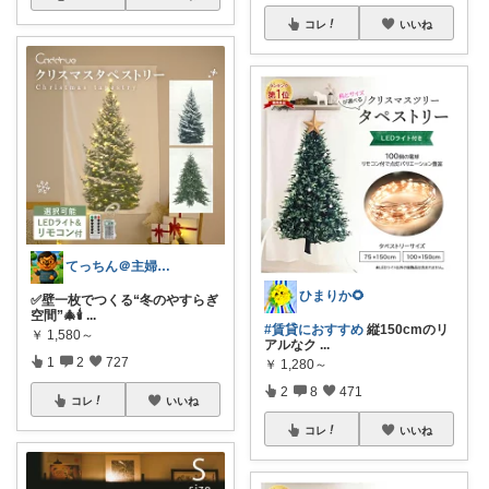
コレ
いいね
てっちん＠主婦ラクグッズ中心✨
ひまりか🌻
✅壁一枚でつくる“冬のやすらぎ
空間”🎄🕯️
...
#賃貸におすすめ
縦150cmのリ
￥
1,580～
アルなク
...
1
2
727
￥
1,280～
2
8
471
コレ
いいね
コレ
いいね