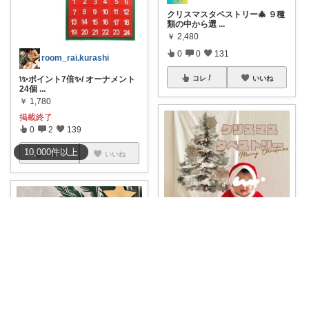
クリスマスタペストリー🎄 ９種
類の中から選
...
￥
2,480
0
0
131
room_rai.kurashi
\✨ポイント7倍✨/ オーナメント
コレ
いいね
24個
...
￥
1,780
掲載終了
0
2
139
10,000
件
以上
コレ
いいね
みは｜2歳ママの子育て➴⡱
かわいいクリスマスタペストリ
ー🎄❄️ ◽
...
￥
2,480