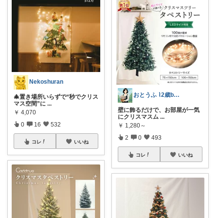
Nekoshuran
おとうふ ⌇2歳boyママ🌼
🎄置き場所いらずで“秒でクリス
マス空間”に
...
壁に飾るだけで、お部屋が一気
￥
4,070
にクリスマスム
...
0
16
532
￥
1,280～
2
0
493
コレ
いいね
コレ
いいね