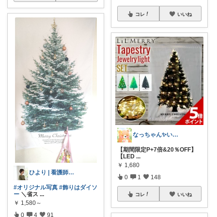
コレ
いいね
なっちゃん✨いつもありがとう😊✨
【期間限定P+7倍&20％OFF】
【LED
...
￥
1,680
ひより | 看護師ママ スイーツ大好き❤
0
1
148
#オリジナル写真
#飾りはダイソ
ー
＼省ス
...
コレ
いいね
￥
1,580～
0
4
91