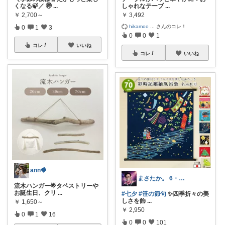
くなる🍃／ 🉐
...
しゃれなテーブ
...
￥
2,700～
￥
3,492
hikamoo
...
さんのコレ！
0
1
3
0
0
1
コレ
いいね
コレ
いいね
ann🍓
まさたか。 6・7日の経由購入感謝🙏
流木ハンガー🌟タペストリーや
お誕生日、クリ
...
#七夕
#笹の節句
✨四季折々の美
しさを飾
...
￥
1,650～
￥
2,950
0
1
16
0
0
101