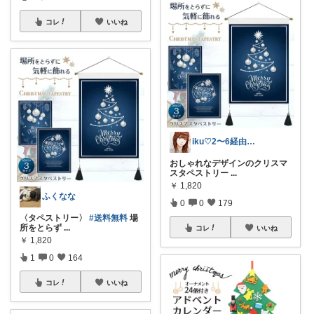
コレ
いいね
iku♡2〜6経由ご購入感謝です✨
おしゃれなデザインのクリスマ
スタペストリー
...
￥
1,820
ふくなな
0
0
179
〈タペストリー〉
#送料無料
場
所をとらず
...
コレ
いいね
￥
1,820
1
0
164
コレ
いいね