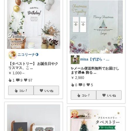
ニコリーナ🍋
misa【ずぼら・時短生活🙈】
【タペストリー】 お誕生日やク
リスマス、こ
...
✨メール便送料無料でお届けし
ます🎁🎄 飾る
...
￥
1,000～
￥
2,980
1
9
97
0
0
5
コレ
いいね
コレ
いいね