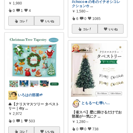
#choco☻の冬のイチオシコレ
￥
1,980
クション⛄
...
0
1
4
￥
1,580～
6
0
1085
コレ
いいね
コレ
いいね
いろはの部屋🌱
ともるーむ🉐いいものみっけ‼️
🎄【クリスマスツリー タペスト
リー｜4ty
...
【省スペ】壁に掛けるだけでお
￥
2,972
部屋が一気にク
...
0
1
503
￥
1,280～
0
0
738
コレ
いいね