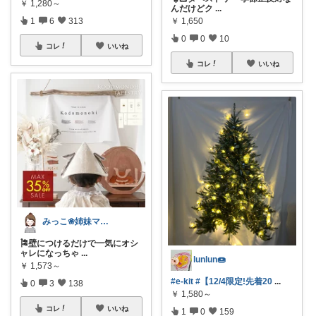
￥
1,280～
んだけどク
...
￥
1,650
1
6
313
0
0
10
コレ
いいね
コレ
いいね
みっこ❀姉妹ママ👭
🎏壁につけるだけで一気にオシ
ャレになっちゃ
...
lunlun🍩
￥
1,573～
#e-kit
#【12/4限定!先着20
...
0
3
138
￥
1,580～
コレ
いいね
1
0
159