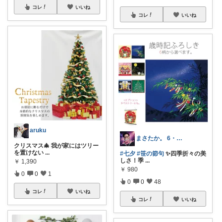
コレ
いいね
コレ
いいね
aruku
まさたか。 6・7日の経由購入感謝🙏
クリスマス🎄 我が家にはツリー
を置けない
...
#七夕
#笹の節句
✨四季折々の美
しさ！季
...
￥
1,390
￥
980
0
0
1
0
0
48
コレ
いいね
コレ
いいね