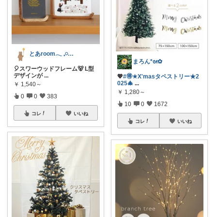
とあroom𓂃 𓈒𓏸心地よい衣食住
まろん*⁠ᘛ⁠✿⁠
🎈スワーウッドフレーム🐻 L型
デザインが
...
💖
#🉐★X'masタペストリー★2
025🎄
...
￥
1,540～
￥
1,280～
0
0
383
10
0
1672
コレ
いいね
コレ
いいね