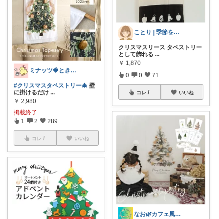
ことり | 季節を楽しむ暮らし🕊️
クリスマスリース タペストリー
として飾れる
...
￥
1,870
ミナッツ🍓ときめきL!FE💎
0
0
71
#クリスマスタペストリー🎄
壁
に掛けるだけ
...
コレ
いいね
￥
2,980
掲載終了
1
2
289
コレ
いいね
なお🌿カフェ風インテリア・雑貨好き