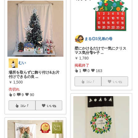
まる◎3兄弟の母
壁にかけるだけで一気にクリス
マス気分🎅✨子
...
￥
1,780
むい
掲載終了
1
0
163
場所を取らずに飾り付け&お片
付けできるの良
...
￥
1,500
コレ
いいね
売切れ
0
9
90
コレ
いいね