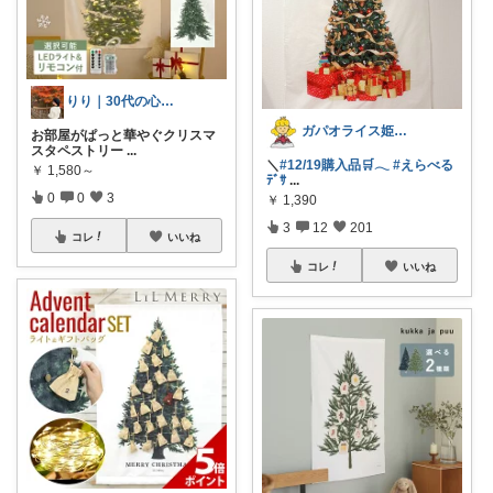
りり｜30代の心地よい暮らし
ガパオライス姫👸🌶️🌶️🌶️
お部屋がぱっと華やぐクリスマ
スタペストリー
...
＼
#12/19購入品🛒𓂃
#えらべる
￥
1,580～
ﾃﾞｻ
...
0
0
3
￥
1,390
3
12
201
コレ
いいね
コレ
いいね