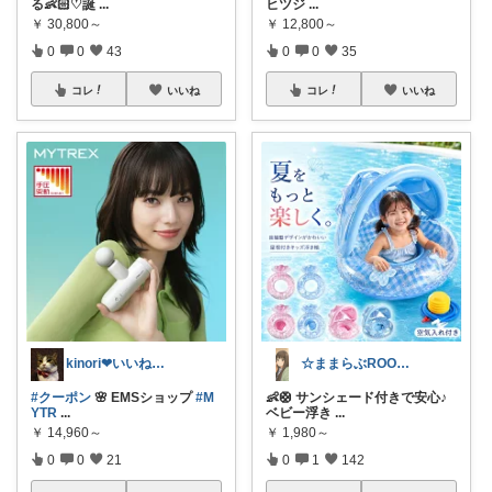
る👶🏻‪‪♡誕
...
ヒツジ
...
￥
30,800～
￥
12,800～
0
0
43
0
0
35
コレ
いいね
コレ
いいね
kinori❤︎いいねご購入感謝です💝
☆ままらぶROOM🎀🫧初めまして☆
#クーポン
🌸 EMSショップ
#M
👶🛟 サンシェード付きで安心♪
YTR
...
ベビー浮き
...
￥
14,960～
￥
1,980～
0
0
21
0
1
142