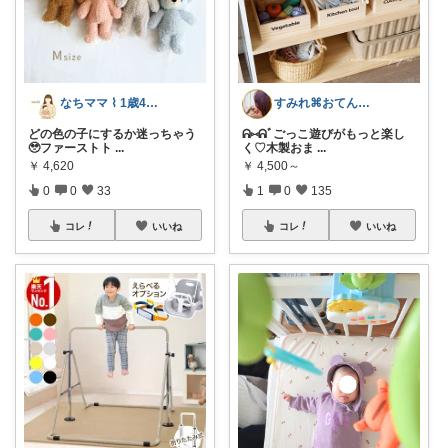
なちママ ⌇ 1歳4歳ママ
すみれ⌘おてんば娘との暮らし
どの色の子にするか迷っちゃう
ᕱ⑅ᕱﾞごっこ遊びがもっと楽し
🥹ファーストト
...
く♡木製おま
...
￥
4,620
￥
4,500～
0
0
33
1
0
135
コレ
いいね
コレ
いいね