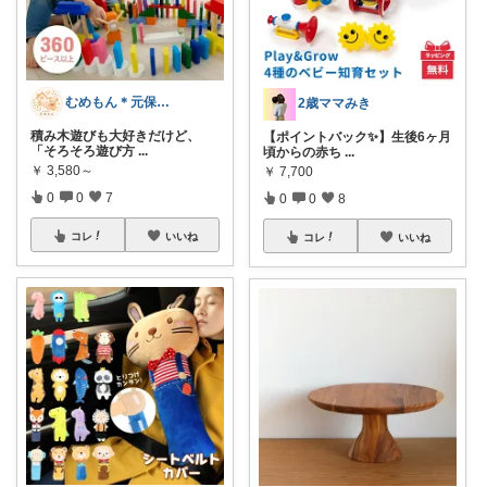
むめもん＊元保育士のお母さん
2歳ママみき
積み木遊びも大好きだけど、
【ポイントバック✨】生後6ヶ月
「そろそろ遊び方
...
頃からの赤ち
...
￥
3,580～
￥
7,700
0
0
7
0
0
8
コレ
いいね
コレ
いいね