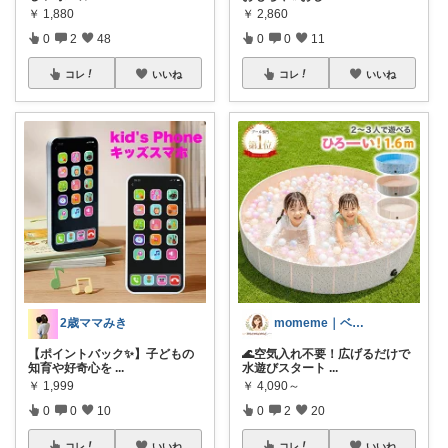
￥
1,880
￥
2,860
0
2
48
0
0
11
コレ
いいね
コレ
いいね
2歳ママみき
momeme｜ベビー&キッズ専門店
【ポイントバック✨】子どもの
🌊空気入れ不要！広げるだけで
知育や好奇心を
...
水遊びスタート
...
￥
1,999
￥
4,090～
0
0
10
0
2
20
コレ
いいね
コレ
いいね