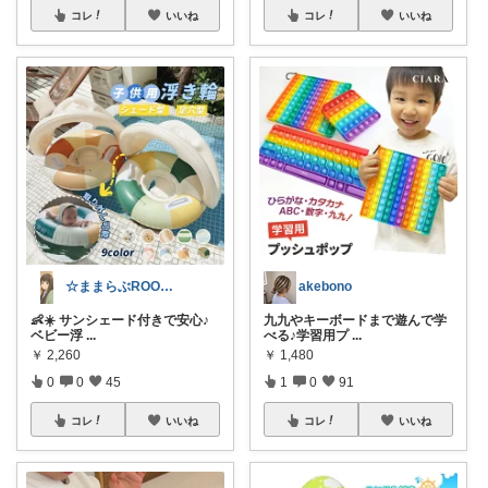
コレ
いいね
コレ
いいね
☆ままらぶROOM🎀🫧初めまして☆
akebono
👶☀️ サンシェード付きで安心♪
九九やキーボードまで遊んで学
ベビー浮
...
べる♪学習用プ
...
￥
2,260
￥
1,480
0
0
45
1
0
91
コレ
いいね
コレ
いいね