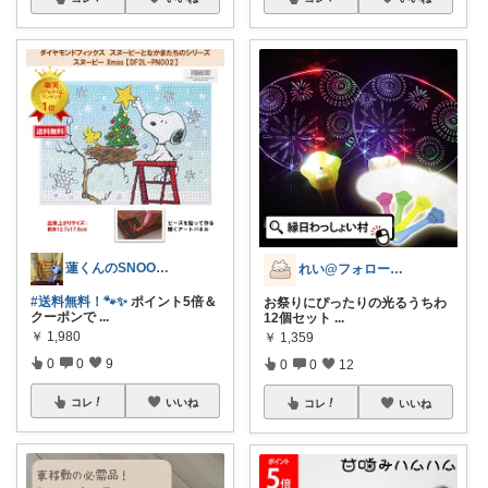
蓮くんのSNOOPYおすすめROOM
れい@フォロー＆経由購入感謝です♪
#送料無料！🐾✨
ポイント5倍＆
お祭りにぴったりの光るうちわ
クーポンで
...
12個セット
...
￥
1,980
￥
1,359
0
0
9
0
0
12
コレ
いいね
コレ
いいね