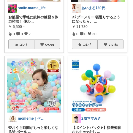
smile.mama_life
あいまる⌇30代ワーママの暮らしと育児
お部屋で手軽に鉄棒の練習＆体
✰⌇プーメリー 寝返りするよう
力発散！ 使わ
...
になったら、
...
￥
6,500～
￥
11,780
0
0
7
0
0
30
コレ
いいね
コレ
いいね
momeme｜ベビー&キッズ専門店
2歳ママみき
🩷おうち時間がもっと楽しくな
【ポイントバック✨】指先知育
る🩵 ボール
...
おもちゃ✨おし
...