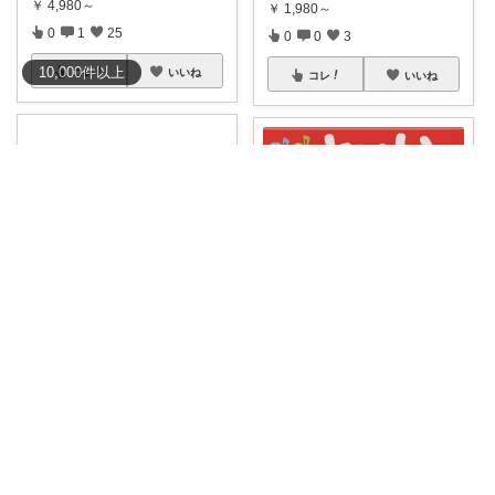
￥
4,980～
￥
1,980～
0
1
25
0
0
3
10,000
件
以上
コレ
いいね
コレ
いいね
may 姉妹ママ🧸🌷
モンテ育ちのこずえママ🦦｜経由購入✨
＼自転車デビューにぴったり♡
🕒 遊びながら時計の読み方が身
／ 最初は足
...
につく！ 🎵
...
￥
25,781
￥
2,420
1
0
276
0
2
35
コレ
いいね
コレ
いいね