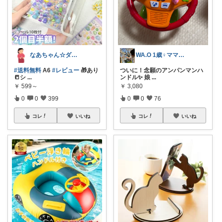
なあちゃん☆ダイヤモンド会員💎
WA.O 1歳♀ママ いいね上限中😢
#送料無料
A6
#レビュー
🎁あり
ついに！念願のアンパンマンハ
📒シ
...
ンドル✨ 娘
...
￥
599～
￥
3,080
0
0
399
0
0
76
コレ
いいね
コレ
いいね