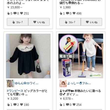
水の上のよ
...
値打ち🉐倒れる
...
￥
15,800～
￥
1,980
0
0
251
1
0
496
コレ
いいね
コレ
いいね
ゆらん🐶カワイイ物コレクター
よっしー🐣フルタイム4児ママ
#ワンピース
ビッグカラーがと
🧹✨👶💛🏡 本物みたいに遊べる
ても可愛いキ
...
😍💕 ダイソ
...
￥
3,200
￥
6,578～
1
2
190
1
0
254