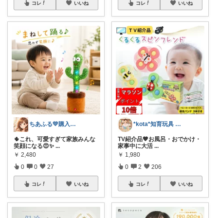
コレ
いいね
コレ
いいね
ちあふる💛購入ありがとう💛インスタ有
*kota*知育玩具 絵本キッズ ベビー
🌵これ、可愛すぎて家族みんな
TV紹介品🧡お風呂・おでかけ・
笑顔になる😍✨
...
家事中に大活
...
￥
2,480
￥
1,980
0
0
27
0
2
206
コレ
いいね
コレ
いいね