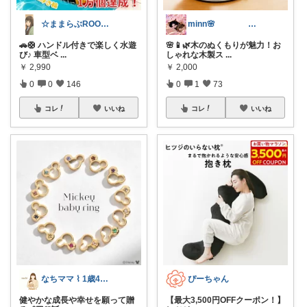
☆ままらぶROOM🎀🫧初めまして☆
minn🌸 358
🚗🛟 ハンドル付きで楽しく水遊
🌸📱🌿木のぬくもりが魅力！お
び♪ 車型ベ
...
しゃれな木製ス
...
￥
2,990
￥
2,000
0
0
146
0
1
73
コレ
いいね
コレ
いいね
なちママ ⌇ 1歳4歳ママ
ぴーちゃん
健やかな成長や幸せを願って贈
【最大3,500円OFFクーポン！】