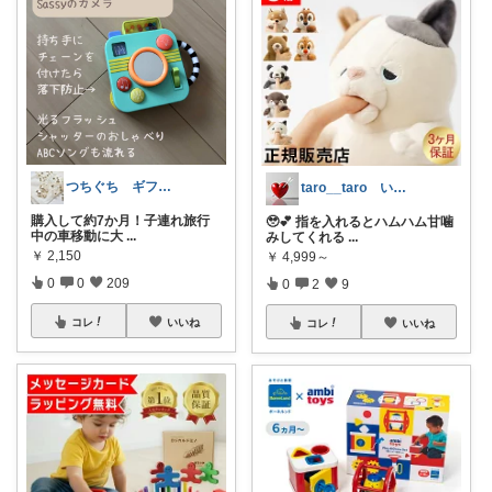
つちぐち ギフト*暮らし
taro__taro いらっしゃませ🎶
購入して約7か月！子連れ旅行
🥹💕 指を入れるとハムハム甘噛
中の車移動に大
...
みしてくれる
...
￥
2,150
￥
4,999～
0
0
209
0
2
9
コレ
いいね
コレ
いいね