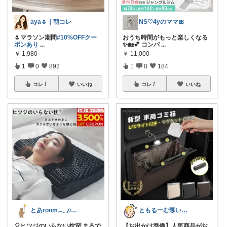
aya🌷｜朝コレ
NS♡4yのママ🎀
🌷マラソン期間
#10%OFFクー
おうち時間がもっと楽しくなる
ポンあり
...
✨🏡💕 コンパ
...
￥
1,980
￥
11,000
1
0
892
1
0
184
コレ
いいね
コレ
いいね
とあroom𓂃 𓈒𓏸心地よい衣食住
ともるーむ🉐いいものみっけ‼️
🎈ヒツジのいらない枕🐻 まるで
【お出かけ準備】人気商品がお