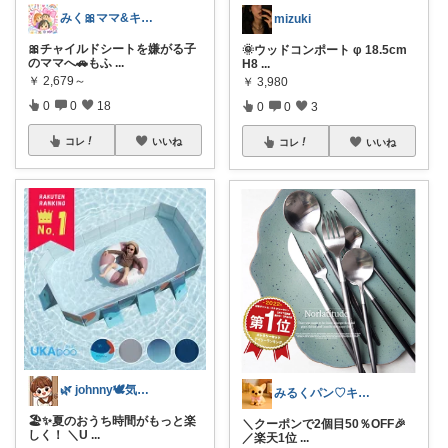
みく🎀ママ&キッズグッズ🎁
mizuki
🎀チャイルドシートを嫌がる子
🌞ウッドコンポート φ 18.5cm
のママへ🚗もふ
...
H8
...
￥
2,679～
￥
3,980
0
0
18
0
0
3
コレ
いいね
コレ
いいね
🌿 johnny🕊️気分が上がる育児
みるくパン♡キッチンルーム
🏖️✨夏のおうち時間がもっと楽
＼クーポンで2個目50％OFF🎉
しく！ ＼U
...
／楽天1位
...