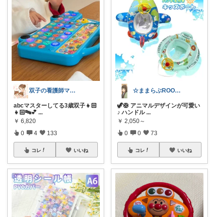
双子の看護師ママ🎀naa
☆ままらぶROOM🎀🫧初めまして☆
abcマスターしてる3歳双子👧🏻
🦖🛟 アニマルデザインが可愛い
👧🏻🔤💕
...
♪ ハンドル
...
￥
6,820
￥
2,050～
0
4
133
0
0
73
コレ
いいね
コレ
いいね