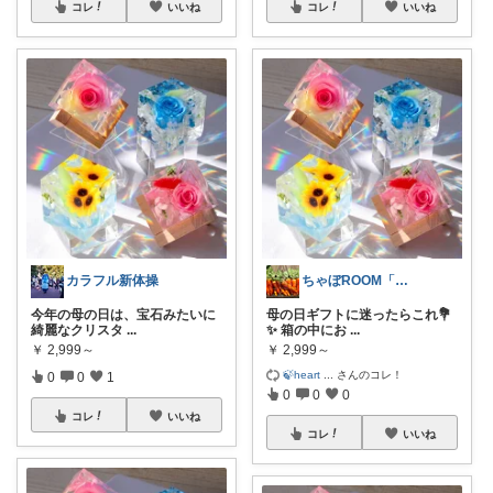
コレ
いいね
コレ
いいね
カラフル新体操
ちゃぼROOM「ママさん」「レディース」
今年の母の日は、宝石みたいに
母の日ギフトに迷ったらこれ💐
綺麗なクリスタ
...
✨ 箱の中にお
...
￥
2,999～
￥
2,999～
🍃heart
...
さんのコレ！
0
0
1
0
0
0
コレ
いいね
コレ
いいね