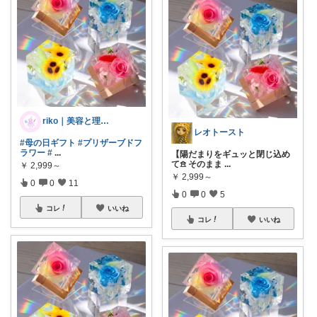
riko｜美容と理系兄弟と暮らすママ
レオトースト
#母の日ギフト
#プリザーブドフ
ラワー
#
...
【陽だまりをギュッと閉じ込め
て𖠿 そのまま
...
￥
2,999～
￥
2,999～
0
0
11
0
0
5
コレ
いいね
コレ
いいね