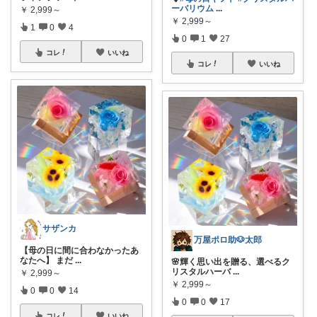
ーバリウム
...
￥
2,999～
￥
2,999～
1
0
4
0
1
27
コレ
いいね
コレ
いいね
サザンカ
万屋ポロ助🐶太郎
【母の日に間に合わなかったあ
なたへ】 まだ
...
🌸輝く思い出を贈る、選べるク
リスタルハーバ
...
￥
2,999～
￥
2,999～
0
0
14
0
0
17
コレ
いいね