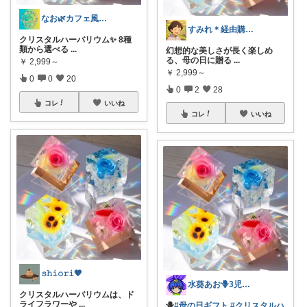
なお🌿カフェ風インテリア・雑貨好き
すみれ＊経由購入感謝いたします✨🙏✨
クリスタルハーバリウム✨ 8種
類から選べる
...
幻想的な美しさが長く楽しめ
る、母の日に贈る
...
￥
2,999～
￥
2,999～
0
0
20
0
2
28
コレ
いいね
コレ
いいね
𝚜𝚑𝚒𝚘𝚛𝚒🤎
水葵あお🪻3児ママ🪻
クリスタルハーバリウムは、ド
ライフラワーや
...
🪻
#母の日ギフト
#クリスタルハ