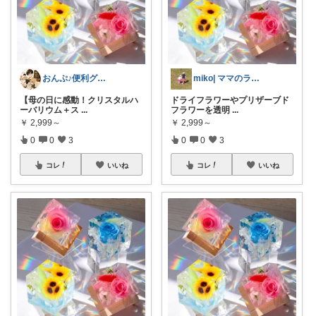
おんぷ♪便利グッズご紹介♪
miko| ママのラク家事＆大人可愛い
【母の日に感動！クリスタルハ
ドライフラワーやプリザーブド
ーバリウム＋ス
...
フラワーを透明
...
￥
2,999～
￥
2,999～
0
0
3
0
0
3
コレ
いいね
コレ
いいね