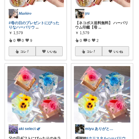
𝑀𝑎𝑠ℎ𝑖𝑟𝑜
yu
#母の日のプレゼントにぴった
【ネコポス送料無料】 ハーバリ
りなハーバリウ
...
ウム印鑑【母
...
￥
1,579
￥
1,579
0
0
9
0
0
2
コレ
いいね
コレ
いいね
aki select 🌿
miyu ありがとうございます😊😽
父の日ギフトにぴったりのキラ
感謝🩷
#クリスタルハーバリウ