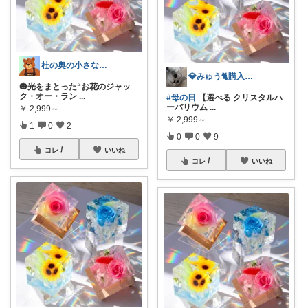
杜の奥の小さなお店 | コバコ
💎みゅう🐈購入感謝(❀ᴗ͈ˬᴗ͈)⁾
🎃光をまとった“お花のジャッ
ク・オー・ラン
...
#母の日
【選べる クリスタルハ
ーバリウム
...
￥
2,999～
￥
2,999～
1
0
2
0
0
9
コレ
いいね
コレ
いいね