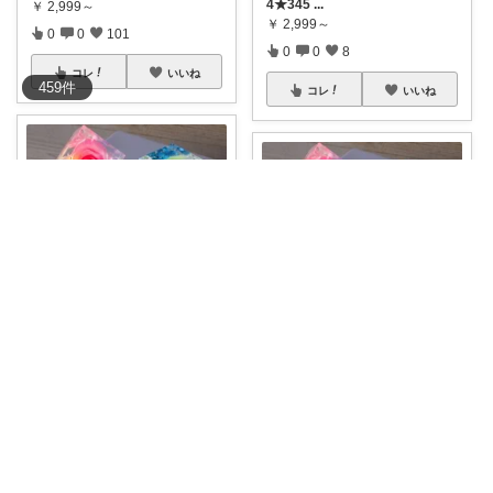
4★345
...
￥
2,999～
￥
2,999～
0
0
101
0
0
8
コレ
いいね
459
件
コレ
いいね
ぶーにゃん🔰どうしたら売れるかな😭
コペン🐧いつもありがとう✨
【キラキラ映える✨】ハーバリ
ウムギフト🌸
...
#クリスタルハーバリウム
#遅れ
てごめん
...
￥
2,999～
￥
2,999～
1
0
132
2
0
331
コレ
いいね