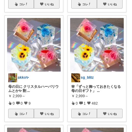
コレ
いいね
コレ
いいね
akko✨
sg_blitz
母の日に クリスタルハーバリウ
🌸「ずっと飾っておきたくなる
ムとか✨ 割
...
母の日ギフト」
...
￥
2,999～
￥
2,999～
0
0
9
0
1
482
コレ
いいね
コレ
いいね