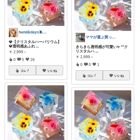
hand&days🧵手芸とほっこり雑貨
ママが選ぶ買ってよかった🌸育児🌸防災
💎【クリスタルハーバリウム】
💎透明感あふれ
...
きらきら透明感が可愛い✨ **ク
リスタルハ
...
￥
2,999～
￥
2,999～
0
5
26
0
0
1
コレ
いいね
コレ
いいね