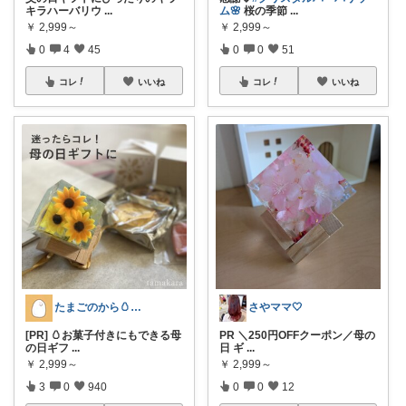
キラハーバリウ
...
ム🌸
桜の季節
...
￥
2,999～
￥
2,999～
0
4
45
0
0
51
コレ
いいね
コレ
いいね
たまごのから🥚ラクに暮らす┊︎育児
さやママ🤍
[PR] 🥚お菓子付きにもできる母
PR ＼250円OFFクーポン／母の
の日ギフ
...
日 ギ
...
￥
2,999～
￥
2,999～
3
0
940
0
0
12