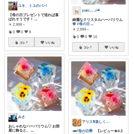
ユキ、ミユのパパ
yuki‎𓂃 𓈒𓏸⚮̈
【母の日プレゼントで送れば喜
ばれそうです！
...
綺麗なクリスタルハーバリウム
🌸
#母の日
...
￥
2,999～
￥
2,999～
0
0
9
0
0
10
コレ
いいね
コレ
いいね
みさ
アリス❣️楽しく買い物したい😆
おしゃれなハーバリウム♡ お部
屋に飾ると、
...
📣
#母の日🉐
【レビュー★4.3