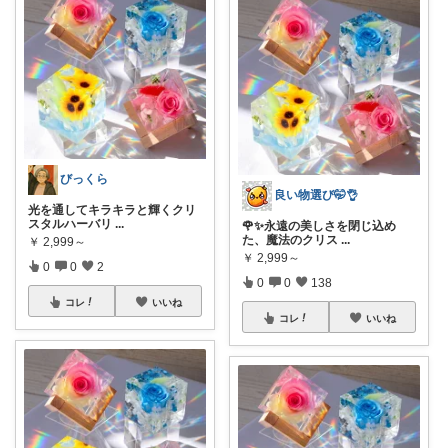
びっくら
良い物選び🤭👌
光を通してキラキラと輝くクリ
スタルハーバリ
...
🌹✨永遠の美しさを閉じ込め
た、魔法のクリス
...
￥
2,999～
￥
2,999～
0
0
2
0
0
138
コレ
いいね
コレ
いいね