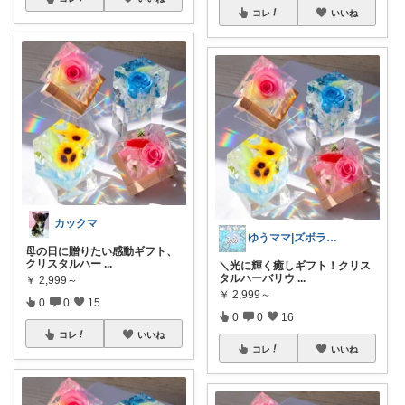
コレ
いいね
カックマ
ゆうママ|ズボラ主婦|☺️
母の日に贈りたい感動ギフト、
クリスタルハー
...
＼光に輝く癒しギフト！クリス
タルハーバリウ
...
￥
2,999～
￥
2,999～
0
0
15
0
0
16
コレ
いいね
コレ
いいね