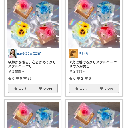
𝚖𝚎🌷𝟹𝟶𝚜 𝙾𝙻👗
きいろ
💎輝きを贈る。心ときめくクリ
✳️光に透けるクリスタルハーバ
スタルハーバリ
...
リウムが美し
...
￥
2,999～
￥
2,999～
0
0
36
0
2
6
コレ
いいね
コレ
いいね