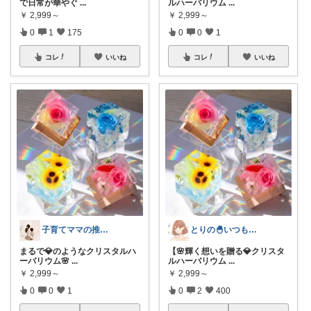
で日常が華やぐ
...
ルハーバリウム
...
￥
2,999～
￥
2,999～
0
1
175
0
0
1
コレ
いいね
コレ
いいね
子育てママの推しアイテム🧸ིྀ
とりの🐣いつもありがとうございます
まるで💎のようなクリスタルハ
【🌸輝く想いを贈る💎クリスタ
ーバリウム🌸
...
ルハーバリウム
...
￥
2,999～
￥
2,999～
0
0
1
0
2
400