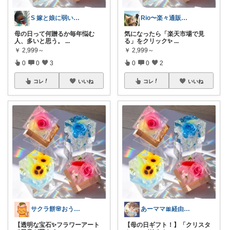
S 嫁と娘に弱い旦那
Rio〜楽々通販生活😊
母の日って何贈るか毎年悩む
気になったら「楽天市場で見
人、多いと思う。
...
る」をクリック✨
...
￥
2,999～
￥
2,999～
0
0
3
0
0
2
コレ
いいね
コレ
いいね
サクラ餅🌸おうち時間研究所
あーママ🎀経由購入に感謝💖
【透明な宝石✨フラワーアート
【母の日ギフト！】「クリスタ