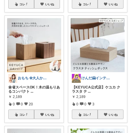
コレ
いいね
コレ
いいね
おもち ✿大人かわいい×暮らし
けんだ🤗インテリア多め
🌼省スペースOK！木の温もりあ
【KEYUCA公式店】ケユカ ク
るコンパクト
...
ラスタ テ
...
￥
2,189
￥
2,189
0
0
20
0
0
3
コレ
いいね
コレ
いいね