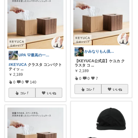
かみなりもん倶楽部
UPA 💡最高の一日を💡
【KEYUCA公式店】ケユカ ク
#KEYUCA
クラスタ コンパクト
ラスタ コ
...
ティッ
...
￥
2,189
￥
2,189
0
0
7
0
0
140
コレ
いいね
コレ
いいね