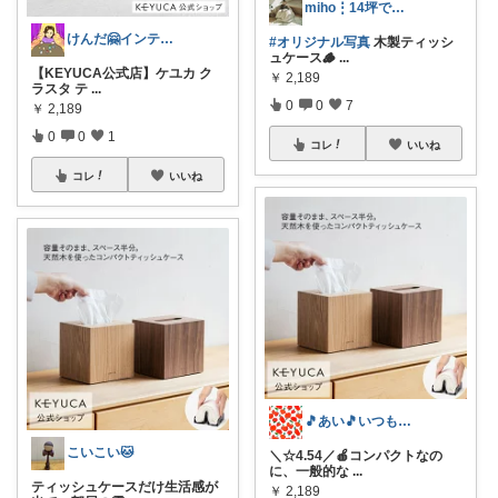
miho⋮14坪ですっきり可愛く暮らす
けんだ🤗インテリア多め
#オリジナル写真
木製ティッシ
ュケース🪵
...
【KEYUCA公式店】ケユカ ク
￥
2,189
ラスタ テ
...
0
0
7
￥
2,189
0
0
1
コレ
いいね
コレ
いいね
🎵あい🎵いつもありがとうございます
こいこい🐱
＼☆4.54／🍎コンパクトなの
に、一般的な
...
ティッシュケースだけ生活感が
￥
2,189