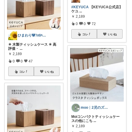
#KEYUCA
【KEYUCA公式店】
ケユ
...
￥
2,189
0
0
72
コレ
いいね
ひまわり🐼ﾌｫﾛﾊﾞ100❤️感謝
✴️ 木製ティッシュケース ✴️ 高
評価・
...
￥
2,189
0
0
47
コレ
いいね
moo︴2児のズボラママꕤ
Moiコンパクトティッシュケー
スの他にこち
...
￥
2,189