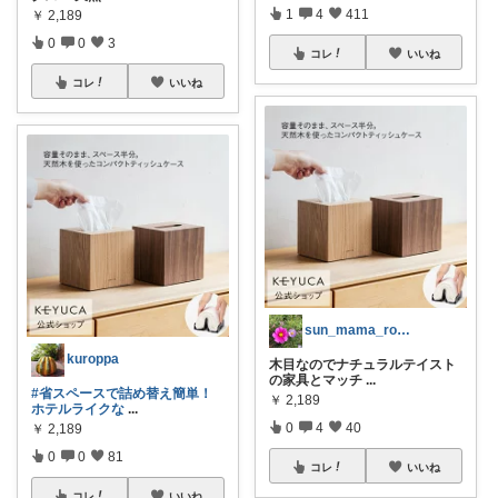
1
4
411
￥
2,189
0
0
3
コレ
いいね
コレ
いいね
sun_mama_room
kuroppa
木目なのでナチュラルテイスト
の家具とマッチ
...
#省スペースで詰め替え簡単！
￥
2,189
ホテルライクな
...
0
4
40
￥
2,189
0
0
81
コレ
いいね
コレ
いいね