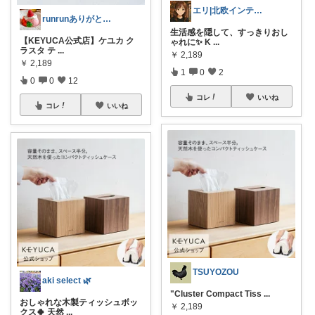
エリ|北欧インテリアと愛用品|朝コレ
runrunありがとう( ◠‿◠ )
生活感を隠して、すっきりおし
【KEYUCA公式店】ケユカ ク
ゃれに✨ K
...
ラスタ テ
...
￥
2,189
￥
2,189
1
0
2
0
0
12
コレ
いいね
コレ
いいね
TSUYOZOU
aki select 🌿
"Cluster Compact Tiss
...
おしゃれな木製ティッシュボッ
￥
2,189
クス🍀 天然
...