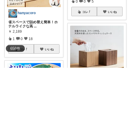
0
0
5
コレ
いいね
hanyacoro
省スペースで詰め替え簡単！ホ
テルライクな高
...
￥
2,189
1
0
18
658
件
コレ
いいね
ぱ−ちく🍅Room
#2189円送料別
すっごくオシャ
レでかわ
...
￥
2,189
1
0
14
コレ
いいね
JN´ω`)ﾉ🖤X連携始めました
＼ 通算8年楽天グルメ大賞 👑 ／