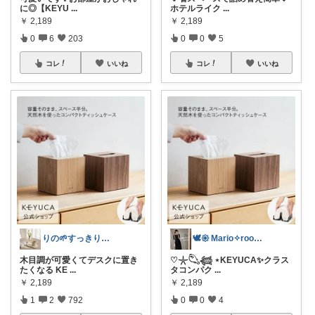
に◎【KEYU
...
ホテルライク
...
￥
2,189
￥
2,189
0
6
203
0
0
5
コレ
いいね
コレ
いいね
りの🌱すっきり×お気に入りの暮らし
🕊𑁍 Mario✧room 𑁍🕊
木目調が可愛くてデスクに置き
♡𓇼𓆡𓆉 ⋆KEYUCA✨クラス
たくなる KE
...
タコンパク
...
￥
2,189
￥
2,189
1
2
792
0
0
4