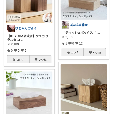
𝒜𝓎𝓂𖡿‬𖣰🏠🌿
ひとみんご🍎‪インテリア雑貨
˗ˏˋ ティッシュボックス ˎˊ˗
...
【KEYUCA公式店】ケユカ ク
￥
2,189
ラスタ コ
...
1
0
12
￥
2,189
0
0
2
コレ
いいね
コレ
いいね