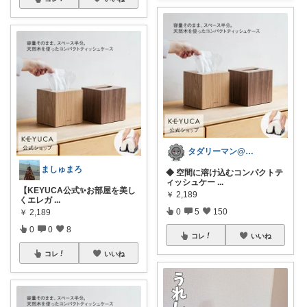
タダリーマン@はてなブロガー
ましゅまろ
◆ 空間に溶け込むコンパクトテ
ィッシュケー
...
​【KEYUCA公式✨お部屋を美し
￥
2,189
くエレガ
...
0
5
150
￥
2,189
0
0
8
コレ
いいね
コレ
いいね