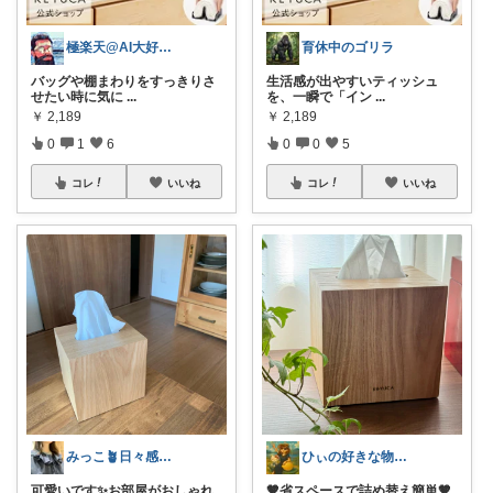
極楽天@AI大好きおじさんｗ
育休中のゴリラ
バッグや棚まわりをすっきりさ
生活感が出やすいティッシュ
せたい時に気に
...
を、一瞬で「イン
...
￥
2,189
￥
2,189
0
1
6
0
0
5
コレ
いいね
コレ
いいね
みっこ🪴日々感謝🌷いいね上限🙏
ひぃの好きな物🫶🏻🌿
可愛いです✨お部屋がおしゃれ
🤎省スペースで詰め替え簡単🤎