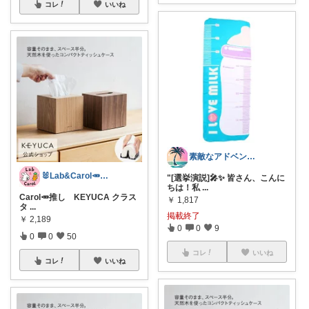
コレ
いいね
素敵なアドベンチャー🌿
🐰Lab&Carol🥕のｲﾝﾃﾘｱ
"[選挙演説]🎤✨ 皆さん、こんに
ちは！私
...
Carol🥕推し KEYUCA クラス
￥
1,817
タ
...
掲載終了
￥
2,189
0
0
9
0
0
50
コレ
いいね
コレ
いいね