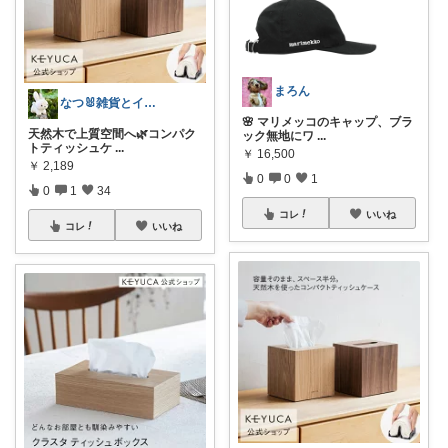
まろん
なつ🐰雑貨とインテリア
🌸 マリメッコのキャップ、ブラ
天然木で上質空間へ🌿コンパク
ック無地にワ
...
トティッシュケ
...
￥
16,500
￥
2,189
0
0
1
0
1
34
コレ
いいね
コレ
いいね