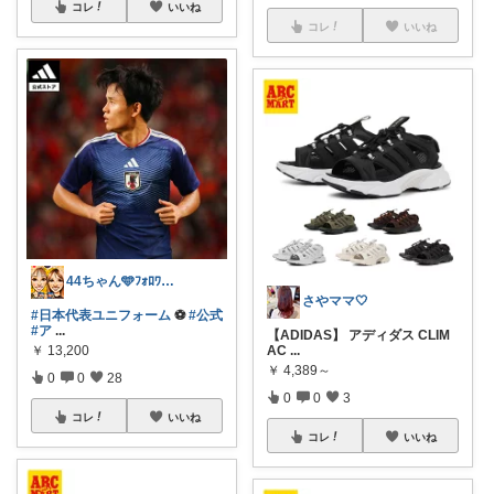
コレ
いいね
コレ
いいね
44ちゃん🩵ﾌｫﾛﾜｰ様から購入
さやママ🤍
#日本代表ユニフォーム
⚽️
#公式
#ア
...
【ADIDAS】 アディダス CLIM
￥
13,200
AC
...
￥
4,389～
0
0
28
0
0
3
コレ
いいね
コレ
いいね