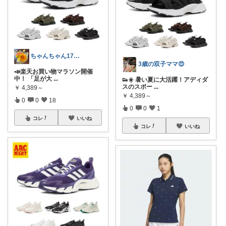
ちゃんちゃん173cm
3歳の双子ママ😍
📣楽天お買い物マラソン開催
中！ 「足が大
...
👟☀️ 暑い夏に大活躍！アディダ
スのスポー
...
￥
4,389～
￥
4,389～
0
0
18
0
0
1
コレ
いいね
コレ
いいね