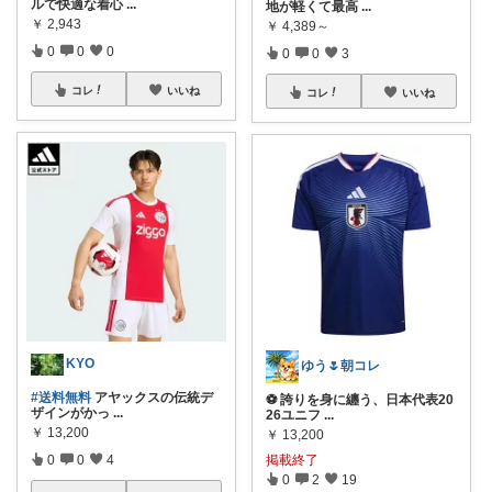
ルで快適な着心
...
地が軽くて最高
...
￥
2,943
￥
4,389～
0
0
0
0
0
3
コレ
いいね
コレ
いいね
KYO
ゆう🌷朝コレ
#送料無料
アヤックスの伝統デ
⚽ 誇りを身に纏う、日本代表20
ザインがかっ
...
26ユニフ
...
￥
13,200
￥
13,200
0
0
4
掲載終了
0
2
19