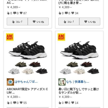
AC
...
びに靴を履き替
...
￥
4,389～
￥
4,389～
0
0
87
0
0
34
コレ
いいね
コレ
いいね
はやちゃん♡🛒✨感謝です💖🙏✨
なち｜快適暮らし＆アンチエイジング✨
ABCMART限定✨ アディダス C
暑い日に靴下なしでサッと履け
LIM
...
るサンダルが欲
...
￥
4,389～
￥
4,389～
0
0
55
0
0
14