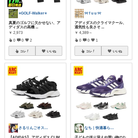
⭐GOLF-Walker⭐️
୨୧ f u u ୨୧
真夏のゴルフに欠かせない、ア
アディダスのクライマクール、
ディダスの高機
...
通気性も良さそ
...
￥
2,973
￥
4,389～
0
0
2
0
0
1
コレ
いいね
コレ
いいね
さるりんごオススメちょっとしたプレゼント
なち｜快適暮らし＆アンチエイジング✨
【ADIDAS】 アディダス CLIM
子どもの送り迎えや買い物のた