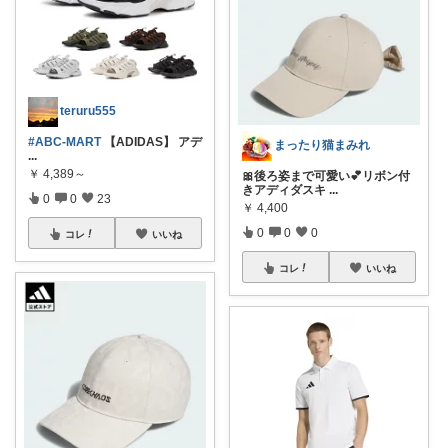
teruru555
#ABC-MART
【ADIDAS】 アデ
まったり猫まみれ
...
￥
4,389～
🎀後ろ姿まで可愛い💕リボン付
きアディダスキ
...
0
0
23
￥
4,400
0
0
0
コレ
いいね
コレ
いいね