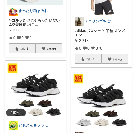
まったり猫まみれ
✨ゴルフだけじゃもったいない
ミニリンゴ🐬ご縁に感謝🌻ありがとう
⛳🤍普段使いに
...
￥
3,630
adidasポロシャツ 半袖 メンズ
エン
...
0
0
1
￥
2,218
0
0
376
コレ
いいね
コレ
いいね
183
件
ともどん🍀フライパン料理ある暮らし🍳
🍀サンダル🍀 【ADIDAS】 アデ
sasa☺︎ご購入ありがとうございます