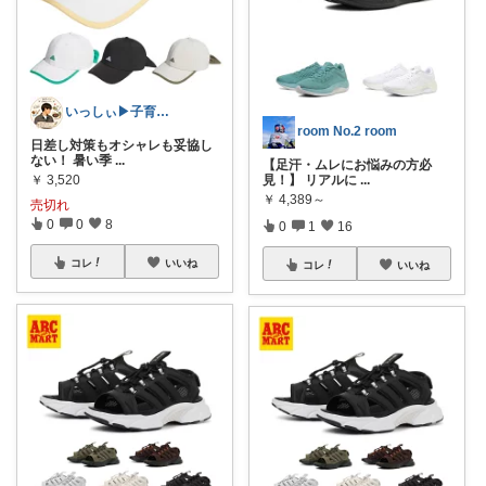
いっしぃ▶︎子育て・趣味充実アイテム🧐
room No.2 room
日差し対策もオシャレも妥協し
ない！ 暑い季
...
【足汗・ムレにお悩みの方必
￥
3,520
見！】 リアルに
...
￥
4,389～
売切れ
0
0
8
0
1
16
コレ
いいね
コレ
いいね