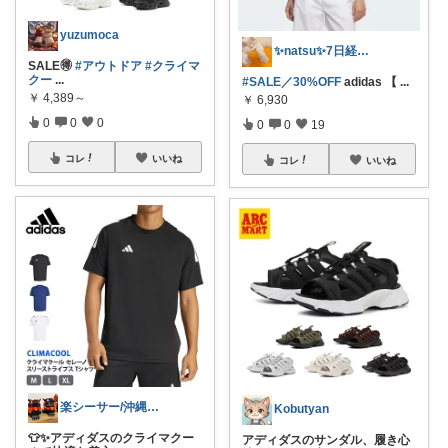
yuzumoca
✨natsu✨7日経由購入感謝です🙏✨
SALE🉐
#アウトドア
#クライマ
クー
...
#SALE／30%OFF
adidas 【
...
￥
4,389～
￥
6,930
0
0
0
0
0
19
コレ
いいね
コレ
いいね
楽シーサー/沖縄好きのおすすめROOM
Kobutyan
👕✨アディダスのクライマクー
アディダスのサンダル、履き心