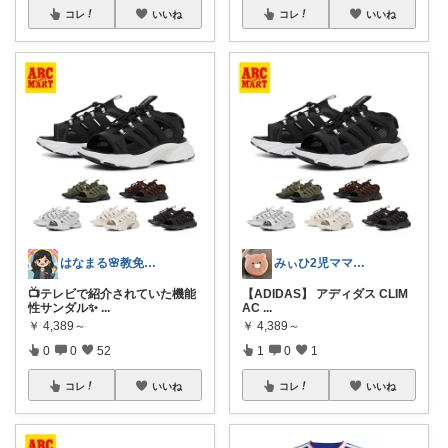
コレ
いいね
コレ
いいね
はなまる🌸教免ママの、心地よい暮らし。
みぃひ2児ママ＊ご購入感謝です♡
📺テレビで紹介されていた機能
【ADIDAS】 アディダス CLIM
性サンダル✨
...
AC
...
￥
4,389～
￥
4,389～
0
0
52
1
0
1
コレ
いいね
コレ
いいね