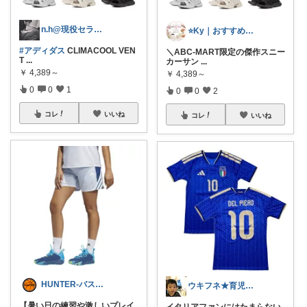
n.h@現役セラピスト
⭐️Ky｜おすすめセレクト⭐️
#アディダス
CLIMACOOL VEN
＼ABC-MART限定の傑作スニー
T
...
カーサン
...
￥
4,389～
￥
4,389～
0
0
1
0
0
2
コレ
いいね
コレ
いいね
HUNTER-バスケット
ウキフネ★育児・子育てが楽になるアイテム
【暑い日の練習や激しいプレイ
イタリアファンにはたまらない