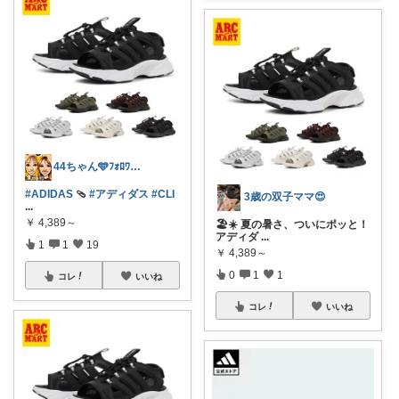
44ちゃん🩵ﾌｫﾛﾜｰ様から購入
#ADIDAS
🩴
#アディダス
#CLI
3歳の双子ママ😍
...
￥
4,389～
🏖️☀️ 夏の暑さ、ついにポッと！
アディダ
...
1
1
19
￥
4,389～
0
1
1
コレ
いいね
コレ
いいね