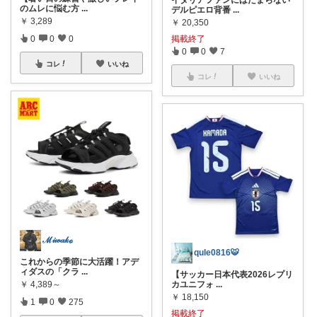
のムレに悩む方
...
デルピエロ背番
...
￥
3,289
￥
20,350
0
0
0
掲載終了
0
0
7
コレ
いいね
コレ
いいね
ℳ𝒾𝓌𝒶𝓀ℴ
qule0816🐯
これからの季節に大活躍！アデ
ィダスの「クラ
...
【サッカー日本代表2026レプリ
￥
4,389～
カユニフォ
...
￥
18,150
1
0
275
掲載終了