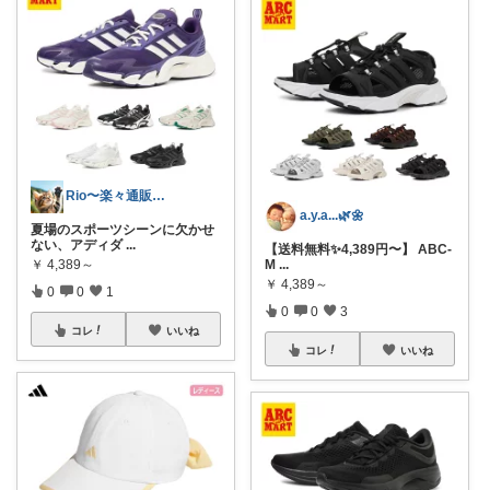
Rio〜楽々通販生活😊
a.y.a...🌿🌼
夏場のスポーツシーンに欠かせ
ない、アディダ
...
【送料無料✨4,389円〜】 ABC-
￥
4,389～
M
...
￥
4,389～
0
0
1
0
0
3
コレ
いいね
コレ
いいね