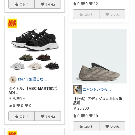
0
0
12
コレ
いいね
コレ
いいね
ゆい｜無理しない在宅暮らし
タイトル: 【ABC-MART限定】
ニャン✨いつも感謝です๓´͈ ˘ `͈๓
ADI
...
￥
4,389～
【公式】アディダス adidas 返
品可
...
0
0
0
￥
25,300
0
0
10
コレ
いいね
コレ
いいね