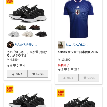
きんたろ@安いだけじゃ物足りない
ミニリンゴ🐬ご縁に感謝🌻ありがとう
その「涼しさ」、風が通り抜け
adidas サッカー日本代表 2026
る。歩きやすさ
...
...
￥
4,389～
￥
13,200
掲載終了
0
0
4
2
2
284
コレ
いいね
コレ
いいね