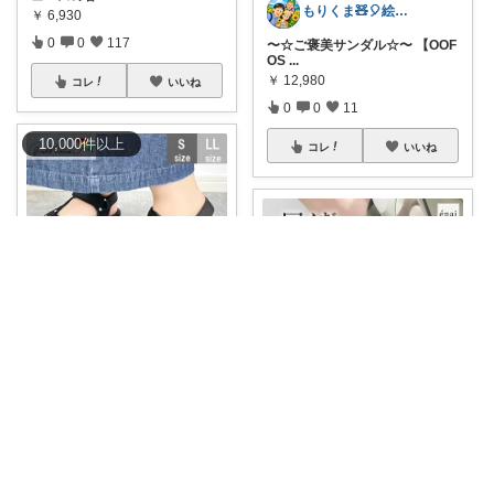
もりくま🧸🎈絵本・スイーツ・酒他🙇
￥
6,930
0
0
117
〜☆ご褒美サンダル☆〜 【OOF
OS
...
￥
12,980
コレ
いいね
0
0
11
10,000
件
以上
コレ
いいね
さや@30代姉妹ママ
🉐500円OFFクーポン❣️ 夏の足
元、結
...
かな🌷日常をちょっと豊かにするもの
￥
2,980
1
2
144
#🔥最大300円オフ‼️
履くだけで
足裏を
...
￥
2,445
コレ
いいね