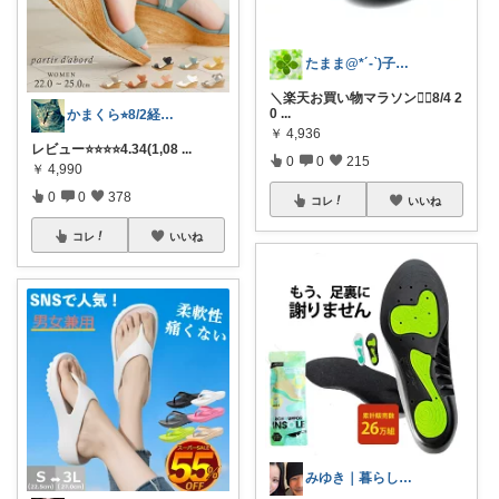
たまま@*´-`)子ども用品/日用品
＼楽天お買い物マラソン🏃‍♀️8/4 2
0
...
かまくら⭐︎8/2経由購入感謝です
￥
4,936
レビュー⭐️⭐️⭐️⭐️4.34(1,08
...
0
0
215
￥
4,990
0
0
378
コレ
いいね
コレ
いいね
みゆき｜暮らしのおすすめ