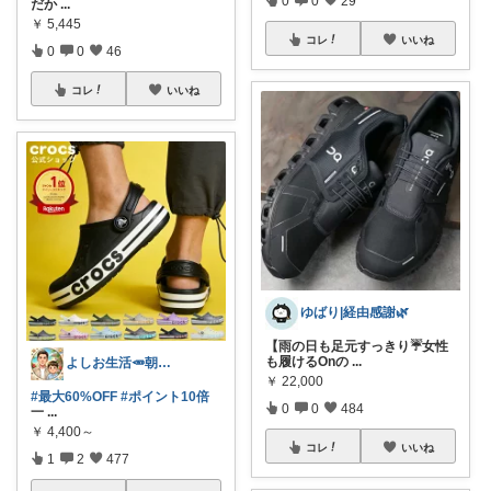
0
0
29
だか
...
￥
5,445
コレ
いいね
0
0
46
コレ
いいね
ゆばり|経由感謝🌿
【雨の日も足元すっきり☔女性
も履けるOnの
...
よしお生活🥕朝6時頃コレ👟
￥
22,000
#最大60%OFF
#ポイント10倍
0
0
484
一
...
￥
4,400～
コレ
いいね
1
2
477