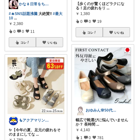
【歩くのが驚くほどラクにな
かな🌷日常をちょっと豊かにするもの
る！足の疲れをリ
...
#🔥SNS話題沸騰
大絶賛‼️
#最大
￥
1,380
10
...
0
0
19
￥
2,380
0
0
11
コレ
いいね
コレ
いいね
おゆみん🌸50代からの快適暮らし
幅広で靴選びに悩んでいません
🧜アクアマリン⚡️暮らしに笑顔をプラス
か？ 長時間
...
✨【今年の夏、足元の疲れをそ
￥
4,140
のままにしてな
...
1
0
781
￥
1,780