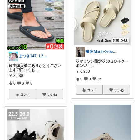
🕊𑁍 Mario✧room 𑁍🕊
まつき147 Ｉ2児ママ脱転勤族ぐらし
♡マラソン限定🤍50％OFFクー
経由購入誠にありがとうござい
ポン♡ ─
...
ます♡口コミも
...
￥
6,900
￥
8,580
0
0
16
0
0
8
コレ
いいね
コレ
いいね