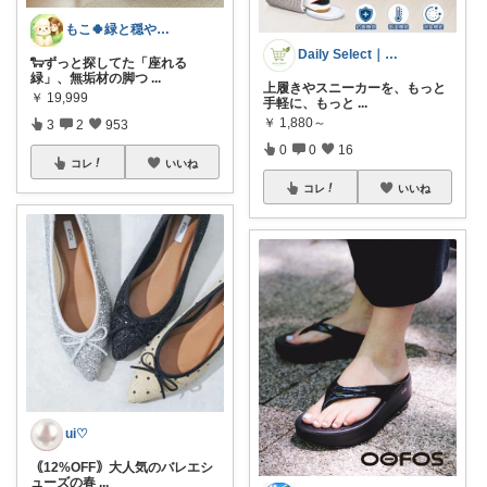
もこ🍀緑と穏やかなくらし🐑🍀
Daily Select｜日用品・食品
🐑ずっと探してた「座れる
緑」、無垢材の脚つ
...
上履きやスニーカーを、もっと
￥
19,999
手軽に、もっと
...
￥
1,880～
3
2
953
0
0
16
コレ
いいね
コレ
いいね
ui♡
｟12%OFF｠大人気のバレエシ
ューズの春
...