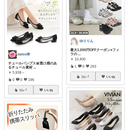
ゆりりん
最大1,000円OFFクーポン⭐︎フィ
ラの
...
natsu🌸
￥
10,400
チュールパンプス🎀透け感のあ
1
0
283
るチュール素材
...
￥
5,938～
コレ
いいね
0
0
196
コレ
いいね