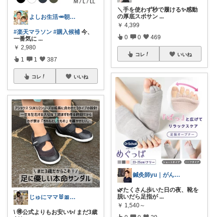
＼手を使わず秒で履ける✨感動
の厚底スポサン
...
よしお生活🥕朝6時頃コレ👟
￥
4,399
#楽天マラソン
#購入候補
今、
0
0
469
一番気に
...
￥
2,980
コレ
いいね
1
1
387
コレ
いいね
鍼灸師yu｜がんばりすぎない整え習慣
🌿たくさん歩いた日の夜、靴を
脱いだら足指が
...
じゅにママ🐰🎀2yboyワーママ
￥
1,540～
\ 🉐公式よりもお安い✨️/ まだ3歳