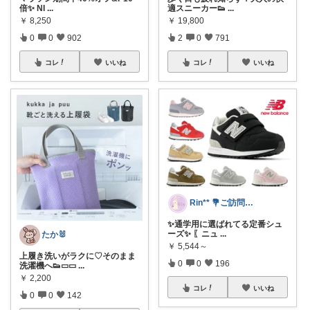
倍✨ NI
...
適スニーカー👟
...
￥
8,250
￥
19,800
0
0
902
2
0
791
コレ
いいね
コレ
いいね
Rin** 💐ご訪問感謝です💐
✨通学用に選ばれてる定番シュ
ーズ✨ 〖ニュ
...
たか🐰
￥
5,544～
上履き洗いがラクに♡そのまま
0
0
196
洗濯機へ👟▭▭
...
￥
2,200
コレ
いいね
0
0
142