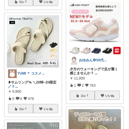
コレ
いいね
おゆみん🌸50代からの快適暮らし
夕方のウォーキングで足が重く
感じませんか？
...
YUMI ＊ コスメと暮らし🌱
￥
11,000
❥︎サムリング🩴 ＼20時~2h限定
1
2
763
／
#
...
￥
6,900
コレ
いいね
0
0
476
コレ
いいね