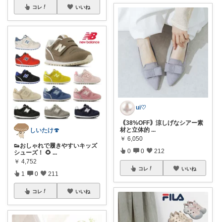
コレ
いいね
ui♡
｟38%OFF｠涼しげなシアー素
材と立体的
...
しいたけ🍄
￥
6,050
👟おしゃれで履きやすいキッズ
0
0
212
シューズ！ 🌻
...
￥
4,752
コレ
いいね
1
0
211
コレ
いいね