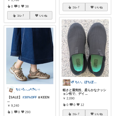
0
0
38
コレ
いいね
コレ
いいね
🫏 ちい。ぼちぼちい🚶‍♀️ミ
ちいろ𓂃𓂂𖡼.𖤣𖥧𓈒◌܀
軽さと通気性、柔らかなクッシ
ョン性で、デイ
...
【SALE】
#30%OFF
🌷KEEN
￥
2,090
...
0
0
12
￥
9,240
1
0
293
コレ
いいね