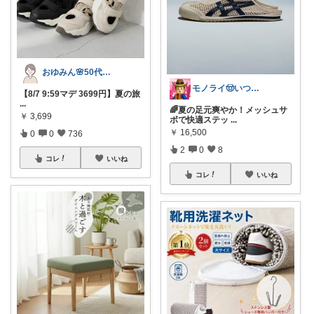
おゆみん🌸50代からの快適暮らし
モノライ🤠いつもありがとうです！
【8/7 9:59マデ 3699円】夏の旅
...
🌈夏の足元爽やか！メッシュサ
￥
3,699
ボで快適ステッ
...
￥
16,500
0
0
736
2
0
8
コレ
いいね
コレ
いいね