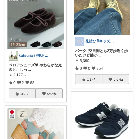
花結び ྀིキッズもの多め
パークで2日間とも2万歩近く歩
いたけど膝が
...
katsuna𓍯🎼お返事遅れます🐢
￥
5,390
ベロアシューズ🤎 やわらかな光
0
0
254
沢と、しっ
...
￥
2,177～
コレ
いいね
0
2
88
コレ
いいね