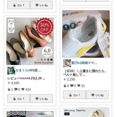
コレ
いいね
彩乃⭐︎3姉弟ママ💎🏃5♡
かまくら⭐︎8/2経由購入感謝です
［🛒39］＼上履きに慣れたら、
ベルト無しで
...
レビュー⭐️⭐️⭐️⭐️4.25(2,39
...
￥
2,290
￥
4,495
0
0
31
1
0
424
コレ
いいね
コレ
いいね