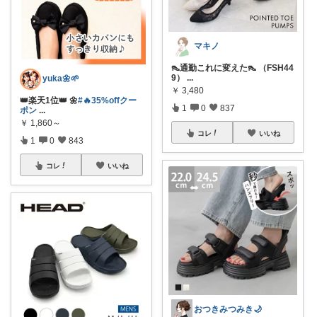
マキノ
👠通勤これに変えた👠 （FSH44
9）
...
yuka🌼🌱‬‪
￥
3,480
👑楽天1位👑 🌼
#🔥35%offクー
1
0
837
ポン
...
￥
1,860～
コレ
いいね
1
0
843
コレ
いいね
おつきみつみき🌙