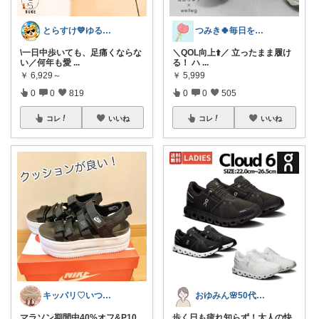
とらすけ💙ゆるミニマリストの愛用品
つみき🍀毎日をご機嫌にする♡
\一日中歩いても、足痛くならな
＼QOL向上⬆️／ 立ったまま履け
い／何年も愛
...
る！ ハ
...
￥
6,929～
￥
5,999
0
0
819
0
0
505
コレ
いいね
コレ
いいね
キッパリ♡いつもありがとうございます🌸
おゆみん🌸50代からの快適暮らし
マラソン期間中40%オフ&P10
歩く日も疲れ知らず！大人の快