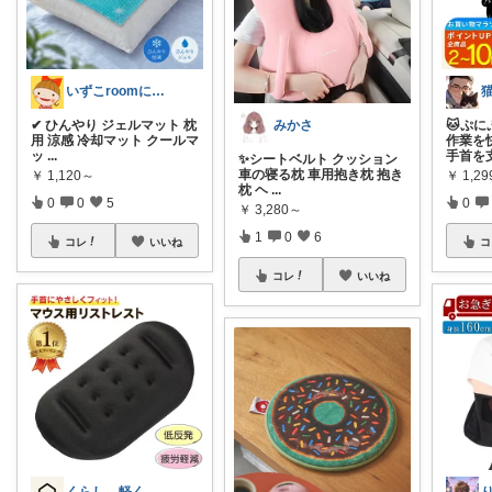
いずこroomに訪問ありがとう🕊✨
✔ ひんやり ジェルマット 枕
🐱ぷ
みかさ
用 涼感 冷却マット クールマ
作業を
ッ
...
手首を
✨シートベルト クッション
車の寝る枕 車用抱き枕 抱き
￥
1,120～
￥
1,29
枕 ヘ
...
0
0
5
0
￥
3,280～
1
0
6
コレ
いいね
コ
コレ
いいね