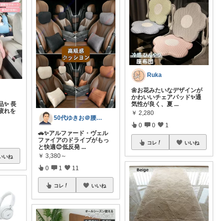
Ruka
🌼お花みたいなデザインが
かわいいチェアパッド✨通
✨ 長
気性が良く、夏
...
疲れを
￥
2,280
50代ゆきお＠腰痛対策・改善グッズ
0
0
1
🚗✨アルファード・ヴェル
ファイアのドライブがもっ
コレ
いいね
と快適😊低反発
...
￥
3,380～
いいね
0
1
11
コレ
いいね