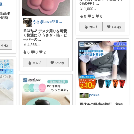
0%OFF！
...
りっち 🙈 👦🏻8y👶🏻3y
￥
1,000～
ぼ全品ポ
0
1
6
予約商
うさぎLove♡🐰みーちゃん🐰
コレ
いいね
🐰🐱🦫💕 デスク周りを可愛
く快適に♡ うさぎ・猫・ビ
ーバーの
...
￥
4,366～
いいね
0
0
2
コレ
いいね
pokke
夏休みの帰省や旅行、首や
肩へのシートベルトの食い
込みが気になる
...
ケセラセラ🐟毎日を快適にするアイテム
￥
860～
感敷きパ
0
0
5
に ひん
❁POPO❁