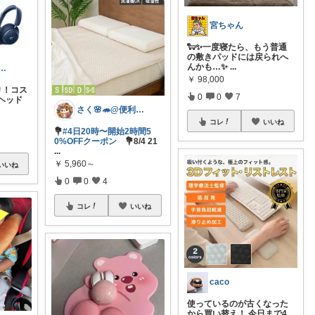
宮ちゃん
🐑✨一度寝たら、もう普通
の敷きパッドには戻られへ
んかも…✨
...
Y｜音楽・DTM・ガジェット
￥
98,000
り！コス
0
0
7
ヘッド
さく🌸🦔@便利でかわいいを探す旅
コレ
いいね
💐
#4日20時〜開始2時間5
0%OFFクーポン
💐8/4 21
...
￥
5,960～
いいね
0
0
4
コレ
いいね
caco
使っているのが古くなった
から買い替え！ 今日まで4