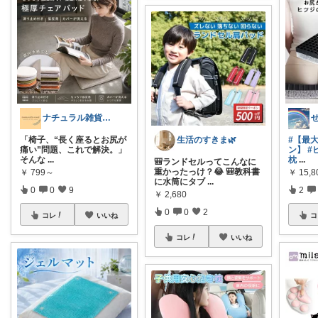
ナチュラル雑貨とカフェ空間 ☕️
「椅子、“長く座るとお尻が
#【最大
生活のすきま🌿
痛い”問題、これで解決。」
ン】
#
そんな
...
枕
...
🎒ランドセルってこんなに
重かったっけ？😂 🎒教科書
￥
799～
￥
15,8
に水筒にタブ
...
0
0
9
2
￥
2,680
0
0
2
コレ
いいね
コ
コレ
いいね