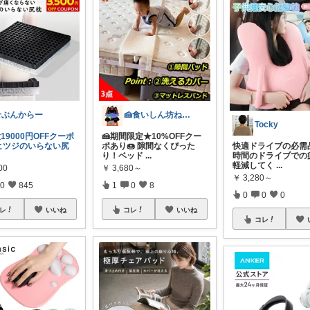
せぶんからー
🍰食いしん坊ねっこ🍩毎日タロット占い
Tocky
19000円OFFクーポ
🍰期間限定★10%OFFクー
ヒツジのいらない尻
ポあり🍩 隙間なくぴった
快適ドライブの必需品
り！ベッド
...
時間のドライブでの
軽減してく
...
00
￥
3,680～
￥
3,280～
0
845
1
0
8
0
0
0
レ
いいね
コレ
いいね
コレ