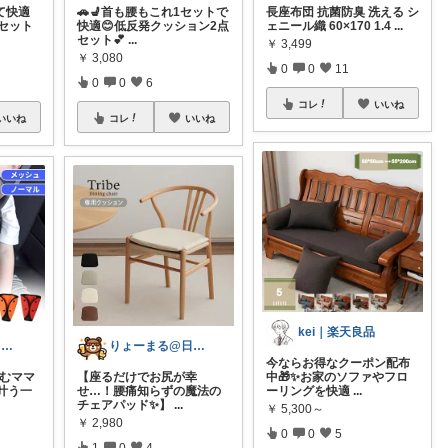
て快適
🚗💺首も腰もこれ1セットで
長座布団 抗菌防臭 洗える シ
セット
快適😊低反発クッション2点
ェニール織 60×170 1.4
...
セット💕
...
￥
3,499
￥
3,080
0
0
11
0
0
6
コレ
いいね
いいね
コレ
いいね
kei｜楽天良品
みく🎀ママ&キッズグッズ🎁
りょーまる@日用品×ファッション
今ならお得なクーポン配布
悩むママ
【座るだけでお尻が幸
中🎁✨お家のソファやフロ
叶う一
せ…！腰痛知らずの魔法の
ーリングを快適
...
チェアパッド✨】
...
￥
5,300～
￥
2,980
0
0
5
1
0
4