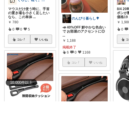
くらし、軽く。｜40代からの道具選び
マウスだけ使う時に、手首
8/4 
の置き場を小さく足したい
ポンが
なら、この単体
...
価格19
のんびり暮らし🌳
￥
780
￥
1,9
📣 40%OFF 鮮やかな色合い
0
0
5
0
で お部屋のアクセントに◎
...
コレ
いいね
コ
￥
1,188
掲載終了
6
0
1168
コレ
いいね
10,000
件
以上
すーすー
#送料無料
「もっと早く買
🎧【
えばよかった」の代表格。
つで音
キッチンや洗
...
体験✨ 
￥
3,580
すーすー