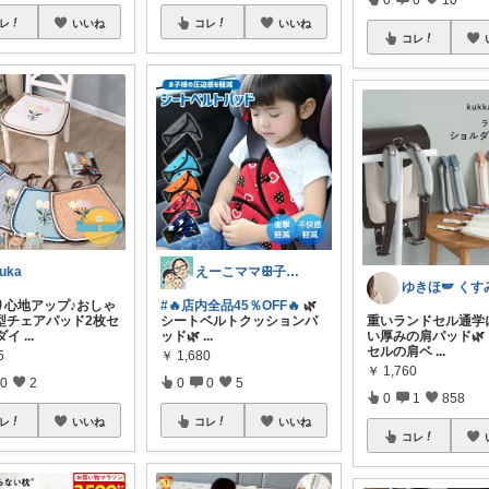
レ
いいね
コレ
いいね
コレ
uka
えーこママꕥ子供達と夏を楽しむぞ☀️
座り心地アップ♪おしゃ
#🔥店内全品45％OFF🔥
🌿
型チェアパッド2枚セ
シートベルトクッションパ
重いランドセル通学
ダイ
...
ッド🌿
...
い厚みの肩パッド🌿
セルの肩ベ
...
5
￥
1,680
￥
1,760
0
2
0
0
5
0
1
858
レ
いいね
コレ
いいね
コレ