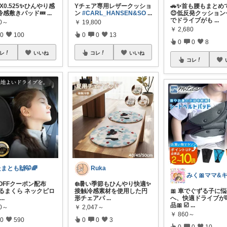
AX0.525✨ひんやり感
Yチェア専用レザークッショ
🚗✨首も腰もまとめ
冷感敷きパッド💤
...
ン
#CARL_HANSEN&SO
...
😊低反発クッション
でドライブがも
...
80～
￥
19,800
￥
2,680
0
100
0
0
13
0
0
8
レ
いいね
コレ
いいね
コレ
まとも🙌🤭🌈
Ruka
OFFクーポン配布
❄️暑い季節もひんやり快適✨
くるまくら ネックピロ
接触冷感素材を使用した円
🎀 車でぐずる子に
...
形チェアパ
...
へ、快適ドライブが
品🎀 ☑️
...
80～
￥
2,047～
￥
860～
0
590
0
0
3
0
0
10