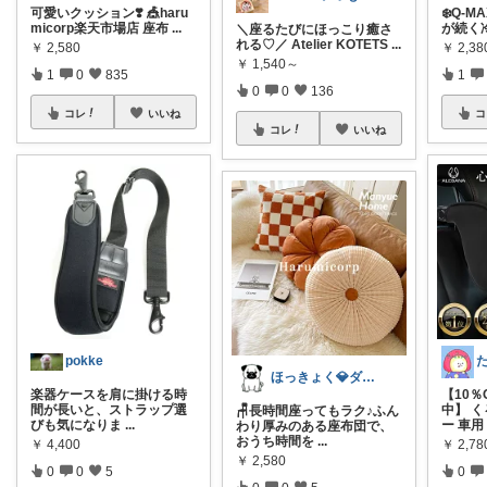
可愛いクッション❣️ 🎪haru
❄️Q-M
micorp楽天市場店 座布
...
が続く
＼座るたびにほっこり癒さ
れる♡／ Atelier KOTETS
...
￥
2,580
￥
2,3
￥
1,540～
1
0
835
1
0
0
136
コレ
いいね
コ
コレ
いいね
pokke
た
ほっきょく💎ダイヤモンド会員💎
楽器ケースを肩に掛ける時
【10％
間が長いと、ストラップ選
中】 
🪑長時間座ってもラク♪ふん
びも気になりま
...
ー 車用
わり厚みのある座布団で、
おうち時間を
...
￥
4,400
￥
2,7
￥
2,580
0
0
5
0