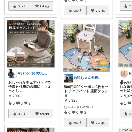
0
0
5
コレ
いいね
コ
コレ
いいね
Ayano♪ 30代OLファッション
R
納税ちゃん🌟経由購入★
おしゃれなチェアパッドで
🪑✨
快適✨ 仕事の合間に、ちょ
れな角
500円OFFクーポン 2枚セッ
っとし
...
ット😊
ト チェアパッド 座面クッシ
ョ
...
￥
799～
￥
5,32
￥
5,325
0
0
2
1
Ruka
さんのコレ！
0
0
2
コレ
いいね
コ
コレ
いいね