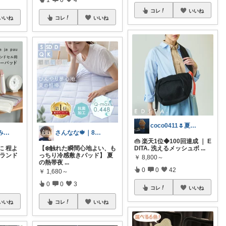
コレ
いいね
いいね
コレ
いいね
coco0411🌷夏グッズ色々🌻
ゆきほ🪽 くすみカラー×小学生ママ
さんなな🍁｜8月朝コレチャレンジ🌞
👜 楽天1位◆100回達成 ｜ E
に 程よ
【❄️触れた瞬間心地よい、も
DITA. 洗えるメッシュボ
...
 ランド
っちり冷感敷きパッド】 夏
￥
8,800～
の熱帯夜
...
0
0
42
￥
1,680～
0
0
3
コレ
いいね
いいね
コレ
いいね