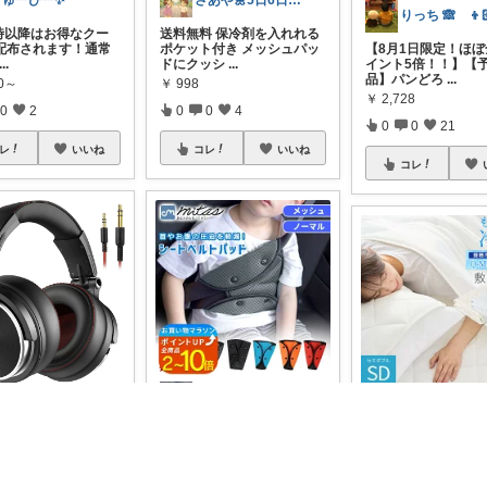
りゅーぴー✨
さあや🌼5日6日有難うございます
20時以降はお得なクー
送料無料 保冷剤を入れれる
配布されます！通常
ポケット付き メッシュパッ
【8月1日限定！ほ
...
ドにクッシ
...
イント5倍！！】【
品】パンどろ
...
80～
￥
998
￥
2,728
0
2
0
0
4
0
0
21
レ
いいね
コレ
いいね
コレ
EMI's 3児ママROOM
テストラ｜ガジェット・家電
#⭐4.43→1500件以上
🚗子
神音質すぎ！】これ一
どものシートベルト、首に
もっちり冷感 ⳹ 冷
楽もゲームもプロ級
当た
...
ッド⳼ 寝返りのたび
楽天ラ
...
やり
...
￥
860～