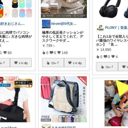
猫好きおじさんのインテリア雑貨
hiromi|50代女性の暮らしおすすめ
PLON
にぷに肉球でパソコン
極厚の低反発クッションが
快適に♪ 大きな肉球が
やさしく支えてくれて、デ
【これ1台で全部入
支え
...
スクワークやダ
...
パ最強のワイヤレス
ホン】 「良
...
9
￥
799～
￥
14,990
1
60
0
0
149
0
0
4
レ
いいね
コレ
いいね
コレ