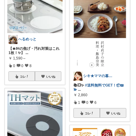
へるめっと
【🔥IHの焦げ・汚れ対策はこれ
1枚！✨】
...
￥
1,590～
0
0
8
シキ★ママの暮らし、キッズ
コレ
いいね
📚💥✨
#送料無料でGET！📦📖
💫
...
￥
2,860
1
0
6
コレ
いいね