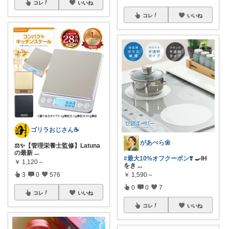
コレ
いいね
コレ
いいね
ゴリラおじさん☕️
があべら🌼
⚖️✨【管理栄養士監修】Latuna
の最新
...
#最大10%オフクーポン❣️
🍳IH
￥
1,120～
をき
...
￥
1,590～
3
0
576
0
0
7
コレ
いいね
コレ
いいね