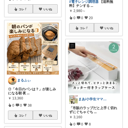
#電子レンジ調理器
【送料無
料】チンする
...
コレ
いいね
￥
2,980～
0
0
20
コレ
いいね
まるふぃ
🍞「今日のパンは？」が楽しみ
になる朝 夜
...
￥
13,360
まあ/小学生ママの転勤ROOM
0
0
38
「市販のラップだと上手く切れ
ずにぐちゃぐち
...
コレ
いいね
￥
3,160
0
0
8