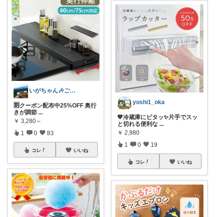
いがちゃん🎶ご購入感謝です🎶
yoshi1_oka
🈹クーポン配布中25%OFF 奥行
きが調節
...
💖冷蔵庫にピタッ✨片手でスッ
￥
3,280～
と切れる便利な
...
￥
2,980
1
0
83
1
0
19
コレ
いいね
コレ
いいね