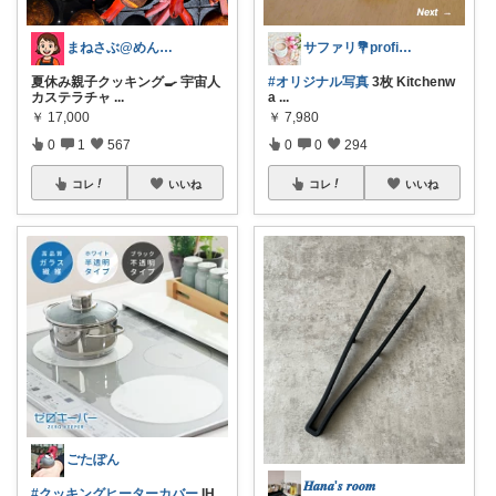
まねさぶ@めんどくさい→快適
サファリ‎💐profileにてお礼
夏休み親子クッキング🍳 宇宙人
#オリジナル写真
3枚 Kitchenw
カステラチャ
...
a
...
￥
17,000
￥
7,980
0
1
567
0
0
294
コレ
いいね
コレ
いいね
ごたぽん
𝑯𝒂𝒏𝒂'𝒔 𝒓𝒐𝒐𝒎
#クッキングヒーターカバー
IH