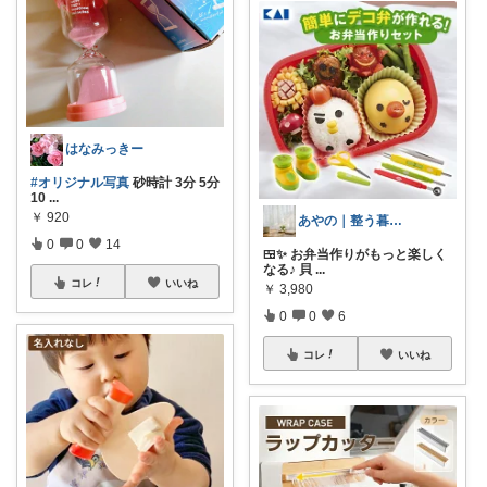
はなみっきー
#オリジナル写真
砂時計 3分 5分
10
...
￥
920
あやの｜整う暮らしROOM
0
0
14
🍱✨ お弁当作りがもっと楽しく
なる♪ 貝
...
コレ
いいね
￥
3,980
0
0
6
コレ
いいね