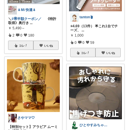
🌷Mi 快適🌷
tanton🪴
＼
#🉐半額クーポン／
《特許
取得》奥行き
...
⭐4.69（13件） 🌟これ1台でチ
￥
5,490～
ーズ、
...
￥
1,000
2
0
180
0
0
59
コレ
いいね
コレ
いいね
さやママ🤍
ひとやすみちゃん＊シンプルひとり暮らし
【特別セット】アラビア ムーミ