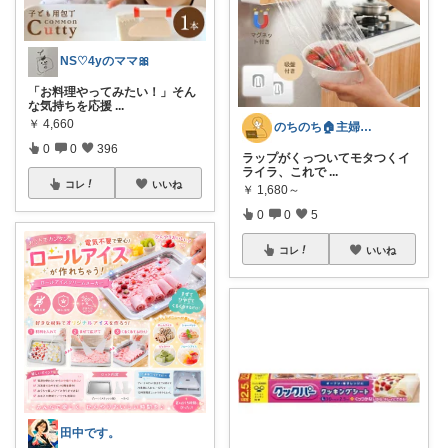
NS♡4yのママ🎀
「お料理やってみたい！」そん
な気持ちを応援
...
￥
4,660
のちのち🏠主婦のお買い物room
0
0
396
ラップがくっついてモタつくイ
ライラ、これで
...
コレ
いいね
￥
1,680～
0
0
5
コレ
いいね
田中です。