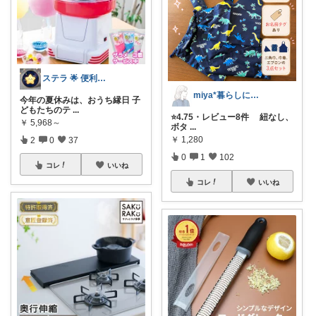
ステラ 🌟 便利グッズと素敵なアイテム
miya*暮らしに役立つ楽天セレクト
今年の夏休みは、おうち縁日 子
どもたちのテ
...
⭐️4.75・レビュー8件 紐なし、
￥
5,968～
ボタ
...
￥
1,280
2
0
37
0
1
102
コレ
いいね
コレ
いいね