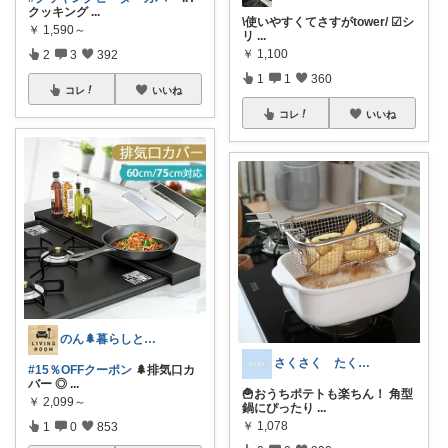
クッキング
...
\使いやすくてさすがtower/ ☑︎シ
￥
1,590～
リ
...
￥
1,100
2
3
392
1
1
360
コレ
いいね
コレ
いいね
のん🌲暮らしと家具
さくさく たくさんの訪問感謝です🙇
#15％OFFクーポン
🌲排気口カ
バー ◎
...
🍟おうちポテトも楽ちん！ 角型
￥
2,099～
鍋にぴったり
...
￥
1,078
1
0
853