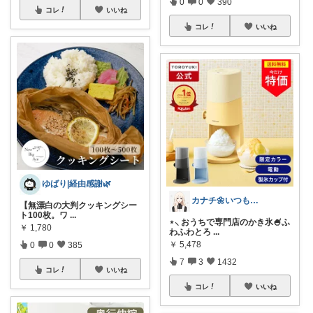
0
0
390
コレ
いいね
コレ
いいね
ゆばり|経由感謝🌿
カナチ🌼いつもご覧くださり感謝ꕤ
【無漂白の大判クッキングシー
ト100枚。ワ
...
⋆⸜ おうちで専門店のかき氷🍧ふ
￥
1,780
わふわとろ
...
￥
5,478
0
0
385
7
3
1432
コレ
いいね
コレ
いいね