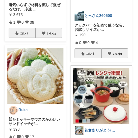
電気いらずで材料を流して混ぜ
るだけ。 冷凍
...
￥
3,673
とっさん260508
1
0
38
クックパーを初めて使うなら、
お試しサイズか
...
コレ
いいね
￥
190
0
0
4
コレ
いいね
Ruka
🐭✨ミッキーマウスのかわいい
サンドイッチが
...
￥
398
花🌼ありがとう(*･ω･)*_ _)ﾍ
0
0
17