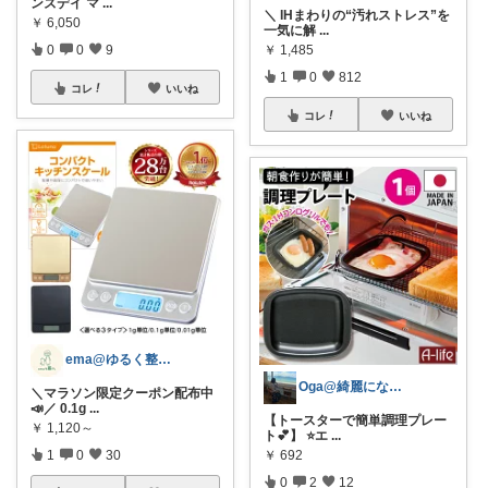
ンズデイ マ
...
＼ IHまわりの“汚れストレス”を
￥
6,050
一気に解
...
￥
1,485
0
0
9
1
0
812
コレ
いいね
コレ
いいね
ema@ゆるく整う暮らし
Oga@綺麗になりたいアラサー美容オタク
＼マラソン限定クーポン配布中
📣／ 0.1g
...
【トースターで簡単調理プレー
￥
1,120～
ト💕】 ⭐️エ
...
￥
692
1
0
30
0
2
12