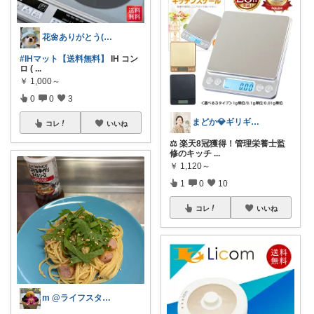
花🌼ありがとう(*･ω･)*_ _)ﾍ
#IHマット【送料無料】
IH コン
ロ (
...
￥
1,000～
0
0
3
まどか💎ギリギリアラサーOL
コレ
いいね
⚖️ 楽天8冠獲得！管理栄養士監
修のキッチ
...
￥
1,120～
1
0
10
コレ
いいね
m @ライフスタイル×ビューティー