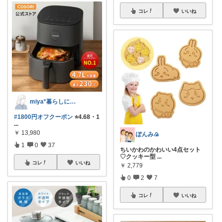
コレ
いいね
miya*暮らしに役立つ楽天セレクト
#1800円オフクーポン
⭐️4.68・1
...
￥
13,980
ぽんみ🍙
1
0
37
ちいかわのかわいい4点セット
♡クッキー型
...
コレ
いいね
￥
2,779
0
2
7
コレ
いいね