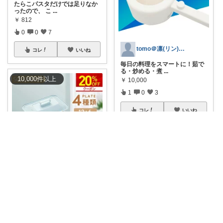
たらこパスタだけでは足りなか
ったので、 こ
...
￥
812
0
0
7
tomo＠凛(リン)｜LIFESTYLE
コレ
いいね
毎日の料理をスマートに！茹で
る・炒める・煮
...
10,000
件
以上
￥
10,000
1
0
3
コレ
いいね
miya*暮らしに役立つ楽天セレクト
#20%オフクーポン
⭐️4.52・446
...
￥
5,500～
1
0
39