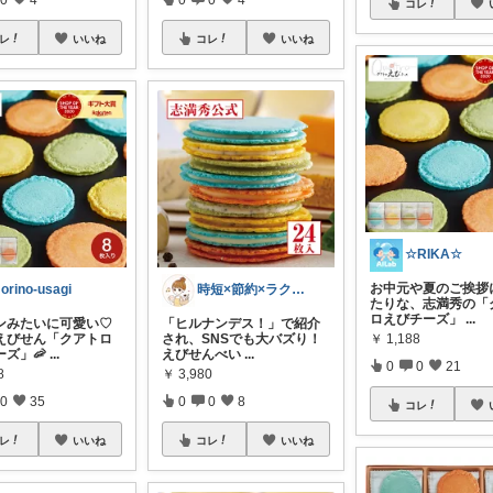
コレ
レ
いいね
コレ
いいね
☆RIKA☆
お中元や夏のご挨拶
orino-usagi
時短×節約×ラクする暮らし♪
たりな、志満秀の「
ロえびチーズ」
...
ンみたいに可愛い♡
「ヒルナンデス！」で紹介
えびせん「クアトロ
され、SNSでも大バズり！
￥
1,188
ーズ」🦐
...
えびせんべい
...
0
0
21
8
￥
3,980
0
35
0
0
8
コレ
レ
いいね
コレ
いいね