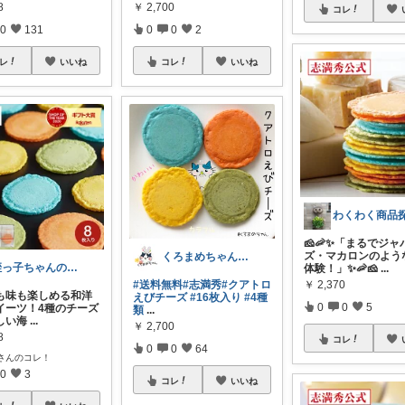
8
￥
2,700
コレ
0
131
0
0
2
レ
いいね
コレ
いいね
🧀🦐✨「まるでジャ
ズ・マカロンのよう
くろまめちゃん💖ゆるゆる更新🌟
姪っ子ちゃんの召使
体験！」✨🦐🧀
...
#送料無料
#志満秀
#クアトロ
￥
2,370
も味も楽しめる和洋
えびチーズ
#16枚入り
#4種
0
0
5
イーツ！4種のチーズ
類
...
しい海
...
￥
2,700
8
コレ
0
0
64
さんのコレ！
0
3
コレ
いいね