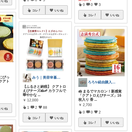
いいね
0
0
3
コレ
いいね
コレ
いいね
にぴっ
みう｜美容🌸暮らし
クアト
ろろ✨経由購入感謝✨
【ふるさと納税】 クアトロ
えびチーズ🧀🦐 カラフルで
🧀 まるでマカロン！新感覚
華やかな
...
「クアトロえびチーズ」16
枚入り 香
...
￥
12,000
￥
2,700
1
2
88
いいね
0
0
2
コレ
いいね
コレ
いいね