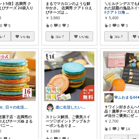
ント5倍】志満秀 ク
まるでマカロンのような鮮
＼ヒルナンデスでも
えびチーズ 24袋入り
やかさ。 志満秀 クアトロえ
れた話題の逸品スイ
びチーズは
...
#クアトロ海
...
8
￥
3,980
￥
5,400
0
5
0
0
2
0
0
3
レ
いいね
コレ
いいね
コレ
🌸ふわまる44
🍷ワイン好きさんへ
Mic_日々の生活に彩りを
楽に生活したい♡1児のママ☆
品！濃厚チーズとえ
🦐自分ご褒美にぜ
...
老菓子店・志満秀の
ストレス解消、ご褒美スイ
ロえびチーズ🧀 まる
ーツ♡ポイントアップ＆ク
￥
2,700
パニー
...
ーポンもありま
...
0
2
14
0
￥
3,888
0
4
0
0
4