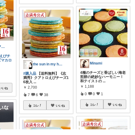
HoneyBee@フォロバ／経由購入
ロえびチ
ズマカロ
Minami
the sun in my heart
4種のチーズと香ばしい海老
#購入品
【送料無料】《志
煎餅の絶妙なハーモニー！
満秀》クアトロえびチーズ1
和テイストの
...
6枚入
...
￥
1,188
￥
2,700
いいね
0
0
1
7
6
38
コレ
いいね
コレ
いいね