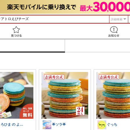
詳細検索
見つける
とろひま の よろず屋～お得な商品たち～
🌟ソラ🌟
ぐっち