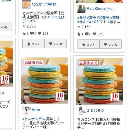
ーズ
#🦐
なながっつ🌿お得好き！コスパも大切💛
MataKitena(ㅅ•᎑•)♡感謝
ヒルナンデスで紹介🌟【公
式 志満秀】
#クアトロえび
#食品
#菓子
#和菓子
#煎餅
チーズ
1
...
#せんべい
#ギフト
#志ま
...
￥
2,370
￥
2,160
いいね
1
0
193
1
0
175
コレ
いいね
コレ
いいね
スメ
びチーズ
えびチ
Maro
ＺＥ⭕ＲＯ
#ヒルナンデス
美味しく
マカロン？ 16枚入り 4種類
て、見た目も映え🥰ブルー
えびチーズ煎餅 えび煎餅を
チーズハニー味
...
チ
...