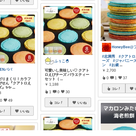
レ
いいね
#志満秀
#クアト
ーズ
#ジャパニー
ふぅこ🐣
ン
#お歳
...
GENパパ
可愛いし美味しい♡ クアト
￥
2,700
ロえびチーズ バラエティー
0
1
37
セット（
...
ガりまくり！カラフ
びせん『クアトロえ
￥
1,188
ズ』✨✨
...
コレ
1
0
30
8
0
49
コレ
いいね
レ
いいね