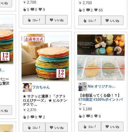
￥
2,700
￥
2,700
いいね
0
0
9
0
2
65
コレ
いいね
コレ
いいね
わくわく商品探検隊♪
パニー
な贅沢
Nia オリジナル写真メイン掲載中❣️
フカちゃん
【全額返ってくる😱！？】
★ サクッと濃厚！「クアト
#7/5限定
#100%ポイントバ
ロえびチーズ」 ★ ヒルナン
ッ
...
デスで
...
￥
1,188
￥
2,370
いいね
0
0
8
0
0
2
コレ
いいね
コレ
いいね