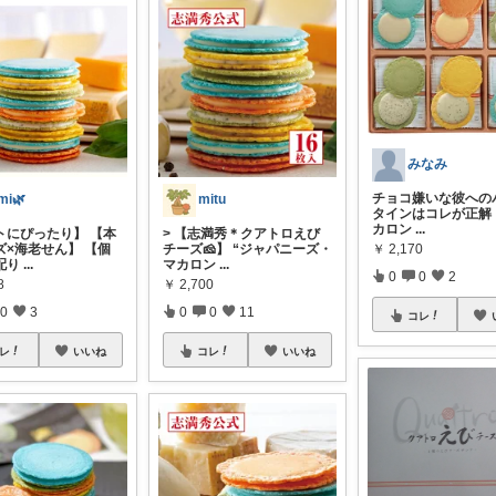
みなみ
チョコ嫌いな彼への
mi🌿‬
mitu
タインはコレが正解！🙆
カロン
...
トにぴったり】 【本
> 【志満秀＊クアトロえび
ズ×海老せん】 【個
チーズ🧀】 “ジャパニーズ・
￥
2,170
配り
...
マカロン
...
0
0
2
8
￥
2,700
0
3
0
0
11
コレ
レ
いいね
コレ
いいね