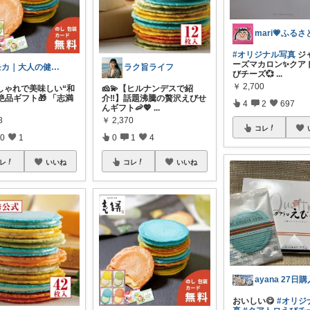
#オリジナル写真
ジ
ーズマカロン✨クア
モカ｜大人の健康美容オタク
ラク旨ライフ
びチーズ💞
...
￥
2,700
おしゃれで美味しい“和
🧀💫【ヒルナンデスで紹
絶品ギフト🎁 「志満
介‼】話題沸騰の贅沢えびせ
4
2
697
んギフト🦐💖
...
8
￥
2,370
コレ
0
1
0
1
4
レ
いいね
コレ
いいね
おいしい😋
#オリジ