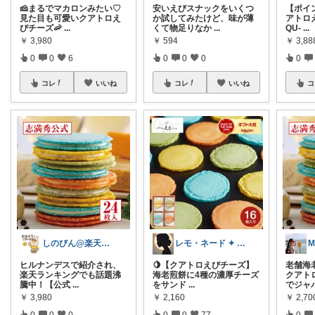
🧀まるでマカロンみたい♡
安いえびスナックをいくつ
【ポイ
見た目も可愛いクアトロえ
か試してみたけど、味が薄
アトロ
びチーズ🦐
...
くて物足りなか
...
QU-
...
￥
3,980
￥
594
￥
3,88
0
0
6
0
0
0
0
コレ
いいね
コレ
いいね
コ
しのびん@楽天Room
レモ・ネード ✦ セレクト 🍋
ヒルナンデスで紹介され、
🍋【クアトロえびチーズ】
老舗海
楽天ランキングでも話題沸
海老煎餅に4種の濃厚チーズ
クアト
騰中！【公式
...
をサンド
...
でジャ
￥
3,980
￥
2,160
￥
2,70
0
0
0
0
0
77
0