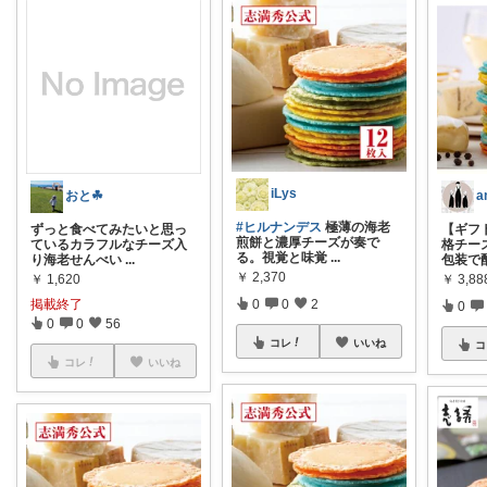
iLys
おと☘︎
a
#ヒルナンデス
極薄の海老
ずっと食べてみたいと思っ
【ギフ
煎餅と濃厚チーズが奏で
ているカラフルなチーズ入
格チー
る。視覚と味覚
...
り海老せんべい
...
包装で
￥
2,370
￥
1,620
￥
3,88
掲載終了
0
0
2
0
0
0
56
コレ
いいね
コ
コレ
いいね