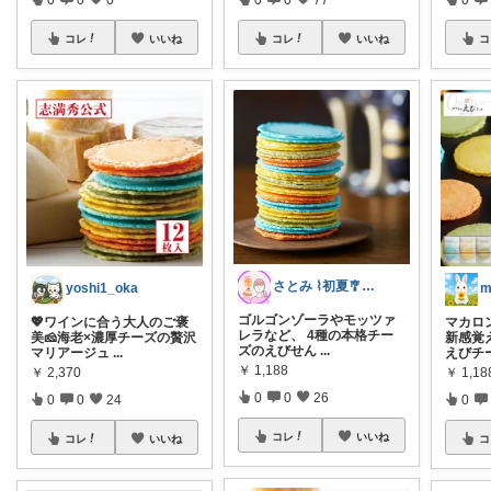
コレ
いいね
コレ
いいね
コ
さとみ ⌇初夏🎐のグルメ🍰グッズ💝
yoshi1_oka
m
ゴルゴンゾーラやモッツァ
💖ワインに合う大人のご褒
マカロ
レラなど、 4種の本格チー
美🧀海老×濃厚チーズの贅沢
新感覚
ズのえびせん
...
マリアージュ
...
えびチ
￥
1,188
￥
2,370
￥
1,18
0
0
26
0
0
24
0
コレ
いいね
コレ
いいね
コ