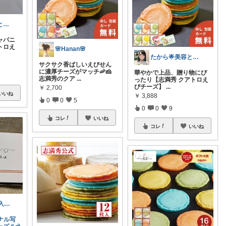
mari💗ふるさと納税おすすめ💗感謝
ャパニ
トロえ
🌸Hanan🌸
たから🌟美容とときめき
サクサク香ばしいえびせん
に濃厚チーズがマッチ🦐🧀
華やかで上品、贈り物にぴ
志満秀のクア
...
ったり【志満秀 クアトロえ
びチーズ】
...
￥
2,700
いいね
￥
3,888
0
0
5
0
0
9
コレ
いいね
コレ
いいね
ayana 27日購入Thanks!
ナル写