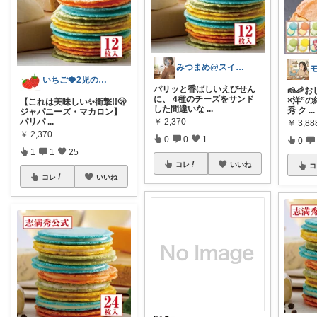
みつまめ@スイーツと雑貨とたまにコスメ
いちご🍓2児のママ
パリッと香ばしいえびせん
🧀🦐
に、 4種のチーズをサンド
×洋”の
【これは美味しい✨️衝撃!!🫢
した間違いな
...
秀 ク
...
ジャパニーズ・マカロン】
パリパ
...
￥
2,370
￥
3,88
￥
2,370
0
0
1
0
1
1
25
コレ
いいね
コ
コレ
いいね