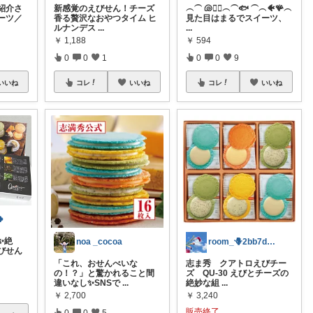
紹介さ
新感覚のえびせん！チーズ
︵⏜ 🐚🧜‍♀️︵⏜🐟 ⏜︵🐠🪸︵
ーツ／
香る贅沢なおやつタイム ヒ
見た目はまるでスイーツ、
ルナンデス
...
...
￥
1,188
￥
594
0
0
1
0
0
9
いいね
コレ
いいね
コレ
いいね

✨絶
noa _cocoa
room_🪻2bb7d8bc05
びせん
「これ、おせんべいな
志ま秀 クアトロえびチー
の！？」と驚かれること間
ズ QU-30 えびとチーズの
違いなし✨SNSで
...
絶妙な組
...
￥
2,700
￥
3,240
販売終了
0
0
5