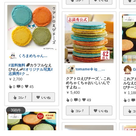
コ
くろまめちゃん💖ゆるゆる更新🌟
#送料無料
🌈カラフルなえ
tomame𖧷 ig___tomame
びせん🦐
#オリジナル写真
#
志満秀
#ク
...
クアトロえびチーズˎˊ˗ これ
これア
￥
2,700
めちゃくちゃおいしいんで
ルなえ
0
0
45
すよね
...
びチー
￥
5,400
￥
1,18
コレ
いいね
0
0
49
0
398
件
コレ
いいね
コ