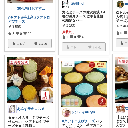
烏龍High
k
30代向けおすすめAyu.M🌟ROOM
海老とチーズの贅沢共演！4
📺ヒル
種の濃厚チーズと海老煎餅
人気！
#ギフト
#手土産
#クアトロ
の絶妙なハー
...
チーズ
えびチーズ
￥
2,160
￥
5,40
￥
3,980
掲載終了
0
2
0
11
1
0
4
コ
コレ
いいね
コレ
いいね
あんず💗＠コスメ
シンディ👑Cyndi👑
【えび
★★４枚入り えびチーズ
まひで
#クアトロえびチーズ
バラ
せんべい クアトロえびチ
えびチ
エティーセット🦐マカロン
ーズ★★４種類
...