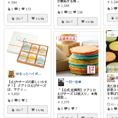
が嫉妬する海
...
￥
1,18
￥
594
￥
1,188
3
1
2
173
0
22
136
コ
コレ
いいね
コレ
いいね
ゆるっとハイボールのご褒美箱🎁
一日一生💎
【えび×チーズの新しいカタ
チ！】 クアトロえびチーズ
見た目
は、サクッ
...
折衷ス
「【公式 志満秀】クアトロ
を香ば
えびチーズ 12枚入り」 ★海
￥
5,850
老煎
...
￥
1,18
0
0
2
￥
2,370
めい
0
0
7
0
コレ
いいね
コレ
いいね