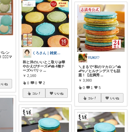
バレン
くろさん｜雑貨と甘い物好き
‍♀️✨マ
YUKI♡
和と洋のいいとこ取り🤝華
やかえびチーズ🦐🧀 4種チ
＼まるで“和のマカロン”🧀
ーズ×パリッ
...
🦐✨／ヒルナンデスでも話
題！【志満秀
...
￥
2,160
￥
3,980
0
0
2
いいね
0
1
5
コレ
いいね
コレ
いいね