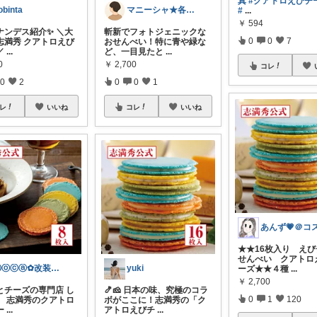
真
#クアトロえびチ
obinta
マニーシャ★各国料理をつくる主婦
#
...
￥
594
ナンデス紹介✨ ＼大
斬新でフォトジェニックな
0
0
7
志満秀 クアトロえび
おせんべい！特に青や緑な
／
...
ど、一目見たと
...
0
￥
2,700
コレ
0
2
0
0
1
レ
いいね
コレ
いいね
あんず💗＠コ
★★16枚入り え
せんべい クアトロ
ⓜⓞⓒⓐ✿改装中🪏
yuki
ーズ★★４種
...
￥
2,700
とチーズの専門店 し
🍤🧀 日本の味、究極のコラ
0
1
120
】 志満秀のクアトロ
ボがここに！志満秀の「ク
ー
...
アトロえびチ
...