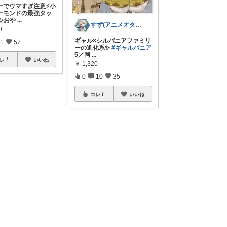
ーでウマすぎ注意⚡小
ーモンドの最強タッ
✨おや
...
すず(アニメオタク)
0
ギャル×シルバニアファミリ
1
57
ーの進化系✨
#ギャルバニア
5／岡
...
レ
いいね
￥
1,320
0
10
35
コレ
いいね