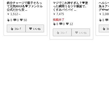
鉄分チャージで親子そろっ
マジでこれ神すぎん？💖塗
ヘルシ
て元気MAX💪💖ファンケル
った瞬間うるツヤ爆誕で、
魚＆ア
公式だから安
...
くすみバイバイ
...
グ🐟
￥
1,512～
￥
7,475
￥
1,08
掲載終了
0
0
50
0
0
0
12
コレ
いいね
コ
コレ
いいね