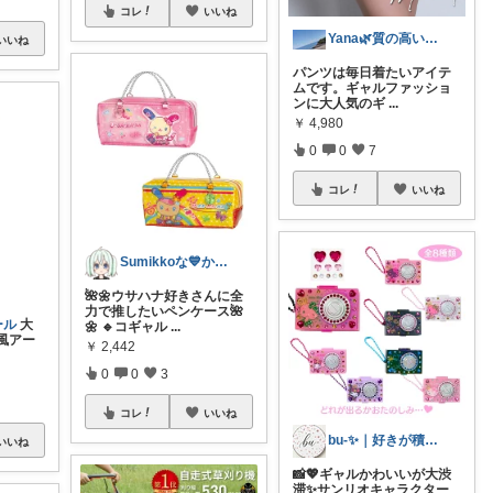
コレ
いいね
Yana🌿質の高い暮らしのROOM
いいね
パンツは毎日着たいアイテ
ムです。ギャルファッショ
ンに大人気のギ
...
￥
4,980
0
0
7
コレ
いいね
Sumikkoな💙かわいい推し活グッズ
🌺🌼ウサハナ好きさんに全
力で推したいペンケース🌺
ール
大
🌼 🔹コギャル
...
風アー
￥
2,442
0
0
3
コレ
いいね
bu-✨｜好きが積もるROOM
いいね
📸💖ギャルかわいいが大渋
滞✨サンリオキャラクター