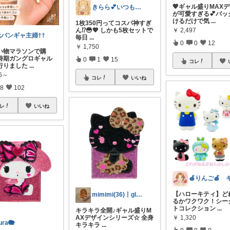
💖ギャル盛りMAX
きらら💕いつもありがとう🎉
が可愛すぎる💕バッ
けるだけで気
...
1枚350円ってコスパ神すぎ
￥
2,497
ん⁉️😳💖 しかも5枚セットで
元バンギャ主婦††
毎日
...
0
0
12
￥
1,750
い物マラソンで購
時期ガングロギャル
0
1
15
コレ
行りました
...
86～
コレ
いいね
8
102
レ
いいね
【ハローキティ】ど
mimimi(36)丨glimmer🪩
るかワクワク！シー
トコレクション
...
キラキラ全開♪ギャル盛りM
￥
1,320
AXデザインシリーズ☆ 全身
ura🐘
キラキラ
...
0
0
9