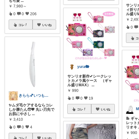
も可愛
...
サンリ
￥
7,980～
ィ折り
0
0
206
ル盛り
￥
2,49
コレ
いいね
0
コ
yura🐘
サンリオ新作✔シークレッ
トカメラ風ケース （ギャ
ル盛りMAX）
...
￥
990
きらら💕いつもありがとう🎉
0
0
19
✨ムダ毛ケアするならコレ
M
しか勝たん🥹💖 丸い刃先で
コレ
いいね
お肌にやさし
...
📝 ギ
￥
3,410
レット
0
0
4
リオキ
￥
990
コレ
いいね