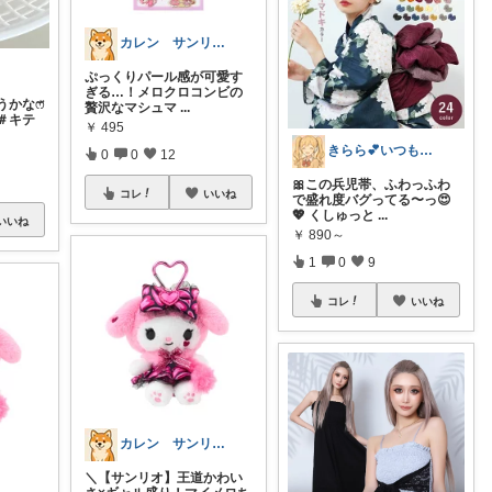
カレン サンリオとディズニーが大好き
ぷっくりパール感が可愛す
ぎる…！メロクロコンビの
かなෆ̈
贅沢なマシュマ
...
＃キテ
￥
495
きらら💕いつもありがとう🎉
0
0
12
🎀この兵児帯、ふわっふわ
コレ
いいね
で盛れ度バグってる〜っ😍
💖 くしゅっと
...
いいね
￥
890～
1
0
9
コレ
いいね
カレン サンリオとディズニーが大好き
＼【サンリオ】王道かわい