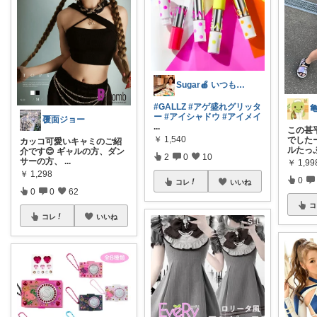
Sugar🍎 いつもの毎日を気分良く♡
#GALLZ
#アゲ盛れグリッタ
ー
#アイシャドウ
#アイメイ
覆面ジョー
...
この甚
￥
1,540
でしたー
カッコ可愛いキャミのご紹
ルたっ
介です😊 ギャルの方、ダン
2
0
10
サーの方、
...
￥
1,9
￥
1,298
0
コレ
いいね
0
0
62
コ
コレ
いいね