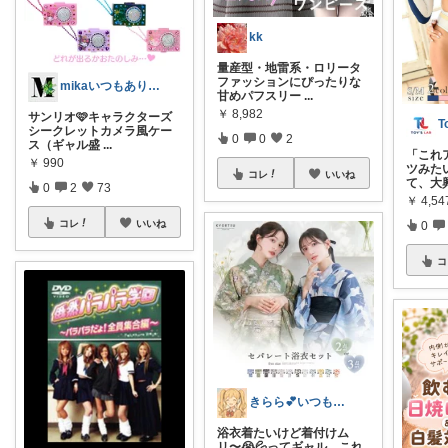
kk
量産型・地雷系・ロリータ
ファッションにぴったりな
mikaいつもありがとうございます🩷
甘めパフスリー
...
￥
8,982
サンリオ🩷キャラクターズ
T
シークレットカメラ風ケー
0
0
2
ス（ギャル盛
...
「これ
￥
990
ツみた
コレ
いいね
て、大
0
2
73
￥
4,54
コレ
いいね
0
コ
きらら💕いつもありがとう🎉
浴衣着たいけど着付けム
リ〜😭💦ってギャル、これ