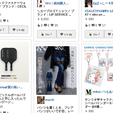
ンドファスナーウォ
hiro｜経由購入ありがとうございます✨
 ブランド：CECIL
＼カーブロゴＴシャツ／ ブ
#SALE70%𝐎𝐅𝐅✨
L
0
ランド：LIP SERVICE
...
AT × niko an
...
￥
6,050
￥
990
0
6
0
0
35
0
0
17
レ
いいね
コレ
いいね
コレ
Yana🌿質の高い暮らしのROOM
ピックルボールパド
っと手に入ったんで
サンリオ🩷キャラク
machi
ンゲージ
...
シールバインダーキ
50
ダー 全6種
...
パンツを履くとき、フレア
￥
990
パンツがいいです😊。レー
0
4