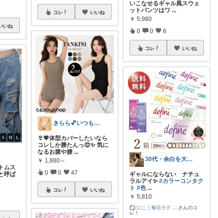
いこなせるギャル風スウェ
ットパンツはワ
...
コレ
いいね
￥
5,980
いいね
0
0
6
コレ
いいね
きらら💕いつもありがとう🎉
👙💖体型カバーしたいなら
コレしか勝たんっ😍✨ 気に
なるお腹や腰
...
30代・余白を大切にする暮らし🪴
￥
1,880～
トムス
0
0
47
と呼ば
ギャルにならない ナチュ
ラルアイ✨
#カラーコンタク
ト
#色
...
コレ
いいね
￥
5,810
にこ｜毎日ラク
...
さんのコ
レ！