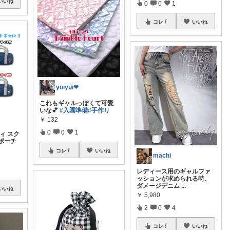
いいね
0
0
1
コレ
いいね
yuiyui❤︎
これもギャルっぽくて可愛
いな💕
#入園準備
#手作り
￥
132
0
0
1
ィ スク
ポーチ
コレ
いいね
machi
レディース用のギャルファ
ッションが求められる時、
ダメージデニム
...
いいね
￥
5,980
2
0
4
コレ
いいね