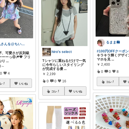
るまま🛍️
亀さんを@ちいかわ大好き❤️#亀のちぃ活
#100円OFFクーポ
hiro's select
平、可愛さが反則級
キラキラ輝くデザイ
ーーっ😍🎆💖 フリ
マホを見
...
Tシャツに重ねるだけで一気
ぷり
...
￥
2,400
に今年らしいスタイリング
98～
が完成する優
...
0
0
8
0
4
￥
2,199
0
0
16
コレ
レ
いいね
コレ
いいね