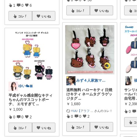
1
0
6
コレ
いいね
コ
コレ
いいね
みず４人家族ママ★３０代子育て奮闘中🙆
ゆい🐇🎀
送料無料 ハローキティ 日焼
サンリ
けキティ ネームタグ ラゲッ
ールバ
平成ギャル感全開なキティ
ジタグ
...
自宅用
ちゃんのマスコットポー
￥
1,680
￥
2,39
チ、 エモすぎて
...
￥
1,000
YUU【アラフ
...
さんのコレ！
0
0
0
2
0
0
2
コ
コレ
いいね
コレ
いいね