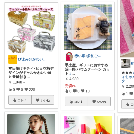
赤い扉♪多忙ごめんね😢
ぴよみ@かわいいグッズ紹介🚀🐻🍭
手土産、ギフトにおすすめ
💙日焼けキティ×ヒョウ柄デ
治一郎 バウムクーヘン カッ
ザインがギャルかわいい🎀
🔥🔥🔥
ト
#
...
✨ 💙鍵付き
...
ィちゃ
￥
4,980
ク
...
￥
1,848～
売切れ
￥
2,20
0
0
225
0
0
13
1
コレ
いいね
コレ
いいね
コ