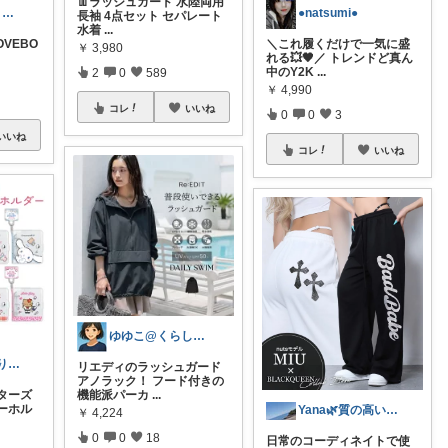
👖ラッシュガード 水陸両用
ねばっしー 8月もよろしゅうに☺️
●natsumi●
長袖 4点セット セパレート
水着
...
OVEBO
＼これ履くだけで一気に盛
￥
3,980
れる💥🖤／ トレンドど真ん
中のY2K
...
2
0
589
￥
4,990
コレ
いいね
0
0
3
いいね
コレ
いいね
ゆゆこ@くらしを楽に便利に✨
mikaいつもありがとうございます🩷
リエディのラッシュガード
アノラック！ フード付きの
ターズ
機能派パーカ
...
ーホル
Yana🌿質の高い暮らしのROOM
￥
4,224
0
0
18
日常のコーディネイトで使