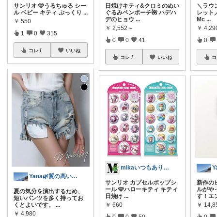
サンリオ 🩷うるちゅる シー
日焼けキティ&クロミのぬい
＼ラウ
ル ベビー キティ ぷっくり
...
ぐるみペンポーチ🌺 ハデハ
レット／
デのヒョウ
...
Mc
...
￥
550
￥
2,552～
￥
4,29
1
0
315
0
0
41
0
コレ
いいね
コレ
いいね
コ
mikaいつもありがとうございます🩷
Yana🌿質の高い暮らしのROOM
サンリオ カプセルポップシ
新作の
ール 🩷ハローキティ キティ
ルがや
夏の気分を演出するため、
日焼け
...
す！エ
短いパンツを多く持ってお
￥
660
￥
14,8
くとよいです。
...
￥
4,980
0
0
50
0