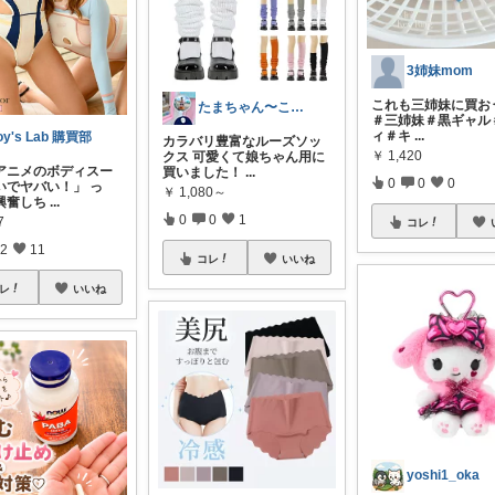
3姉妹mom
これも三姉妹に買おう
たまちゃん〜こどもと癒しな暮らし〜
＃三姉妹＃黒ギャル
ィ＃キ
...
oy's Lab 購買部
カラバリ豊富なルーズソッ
￥
1,420
クス 可愛くて娘ちゃん用に
アニメのボディスー
買いました！
...
0
0
0
いでヤバい！」 っ
￥
1,080～
興奮しち
...
0
0
1
7
コレ
2
11
コレ
いいね
レ
いいね
yoshi1_oka