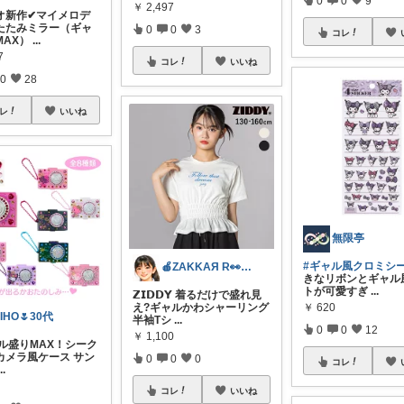
￥
2,497
オ新作✔マイメロデ
たたみミラー（ギャ
0
0
3
コレ
MAX）
...
7
コレ
いいね
0
28
レ
いいね
無限亭
#ギャル風クロミシ
🍎ZAKKAЯ R👀M 経由購入感謝
きなリボンとギャル
トが可愛すぎ
...
𝗭𝗜𝗗𝗗𝗬 着るだけで盛れ見
￥
620
え?ギャルかわシャーリング
IHO🌷30代
半袖Tシ
...
0
0
12
￥
1,100
ャル盛りMAX！シーク
カメラ風ケース サン
0
0
0
コレ
...
コレ
いいね