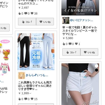
さ×ギャル盛り！マイメロち
デザイン
ゃんのマスコ
...
グにつ
￥
2,497
0
0
38
ゆいり|ファッション👗
コレ
いいね
🌸 一枚で旬顔！夏のギャル
いいね
スタイルワンピース 一枚で
サマにな
...
￥
5,980
0
0
1
コレ
いいね
きらら💕いつもありがとう🎉
🍎りんご🍎 キティ推し｜ポイ活ママ
これ美脚もラクちんも両方
ほしい欲張りギャルに刺さ
れが出
りすぎ🥹💖✨
...
クレッ
￥
1,999～
0
0
15