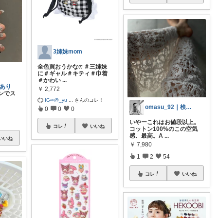
3姉妹mom
全色買おうかなෆ̈ ＃三姉妹
に＃ギャル＃キティ＃巾着
＃かわい
...
ンあり
￥
2,772
ンでス
IG⇨@_yu
...
さんのコレ！
omasu_92｜検索はプロフの🔍から
0
0
0
いやーこれはお値段以上。
コレ
いいね
コットン100%のこの空気
感、最高。A
...
いいね
￥
7,980
1
2
54
コレ
いいね