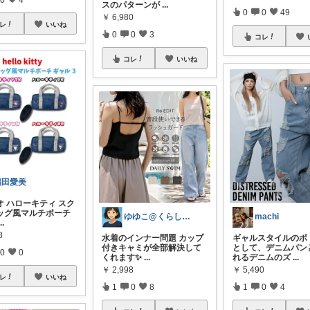
スのパターンが
...
0
0
49
￥
6,980
レ
いいね
0
0
3
コレ
コレ
いいね
福田愛美
オ ハローキティ スク
ッグ風マルチポーチ
ゆゆこ@くらしを楽に便利に✨
machi
...
8
水着のインナー問題 カップ
ギャルスタイルのボ
付きキャミが全部解決して
として、デニムパン
0
0
くれます✨
...
れるデニムのズ
...
￥
2,998
￥
5,490
レ
いいね
1
0
8
1
0
4