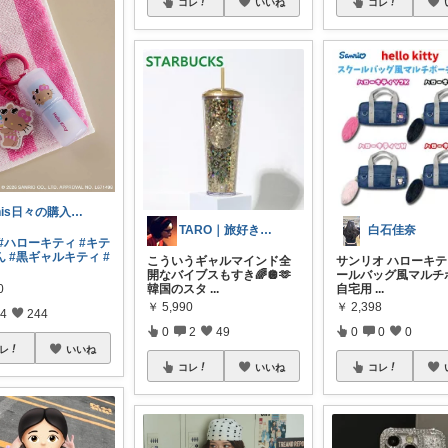
コレ
いいね
コレ
this日々の購入品…
TARO｜旅好きのスキンケア
白石佳奈
#ハローキティ
#キテ
ん
#黒ギャルキティ
#
こういうギャルマインド全
サンリオ ハローキテ
開なバイブスもすき🌈🪩🫶
ールバッグ風マルチ
0
韓国のスタ
...
自宅用
...
￥
5,990
￥
2,398
4
244
0
2
49
0
0
0
レ
いいね
コレ
いいね
コレ