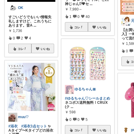
神じゃん⁉️💖セ
...
OK
￥
7,980～
1
0
40
すごいどうでもいい情報失
礼しますけど、これうちに
あります。昔A
...
コレ
いいね
【お買
￥
1,736
入】一
0
2
4
って流
￥
1,5
コレ
いいね
0
コ
ゆるちゃん🎀
#ゆるちゃん♡シールまとめ
ネコポス送料無料！CRUX
(ク
...
￥
598
muu♡
0
0
5
#浴衣
#浴衣3点セット
✨
y
Aタイプ〜Kタイプどの浴衣
コレ
いいね