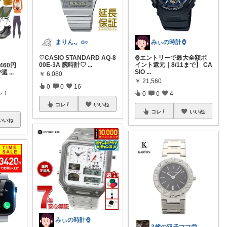
まりん.。o○
みぃの時計⌚
♡CASIO STANDARD AQ-8
⌚エントリーで最大全額ポ
00E-3A 腕時計♡
...
イント還元｜8/11まで】 CA
,460円
SIO
...
が選
...
￥
6,080
￥
21,560
0
0
16
レ！
0
0
4
コレ
いいね
コレ
いいね
いいね
みぃの時計⌚