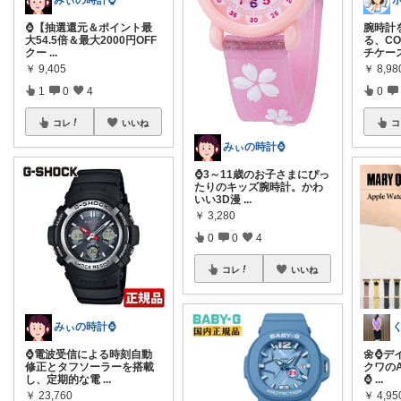
みぃの時計⌚
⌚【抽選還元＆ポイント最
腕時計
大54.5倍＆最大2000円OFF
る、C
クー
...
チケー
￥
9,405
￥
8,98
1
0
4
0
コレ
いいね
コ
みぃの時計⌚
⌚3～11歳のお子さまにぴっ
たりのキッズ腕時計。かわ
いい3D漫
...
￥
3,280
0
0
4
コレ
いいね
みぃの時計⌚
⌚電波受信による時刻自動
🌼⌚デ
修正とタフソーラーを搭載
クワのA
し、定期的な電
...
⌚
...
￥
23,760
￥
4,95