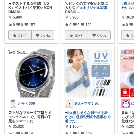
🔸テストする女性誌「LD
＼ピンクの文字盤がお気に
#購入
K」ベストバイ受賞✨ MON
入り♡／
#オリジナル写真
たいスク
OMAM
...
CASIO
...
...
￥
5,980
￥
3,900
￥
36,
0
0
157
0
0
121
0
コレ
いいね
コレ
いいね
コ
かそく009
みわ♥️ママ💄👶夏かわいい
⏰上品なブルー文字盤とメ
♥️
#火傷しそうな日中のお出
⌚🎀
ッシュベルトで、毎日の手
かけに必須!!接触冷感素材で
にぴっ
元をスマートに
...
着けた
...
仕様な
￥
35,820
￥
1,100～
￥
4,2
1
0
16
2
0
809
0