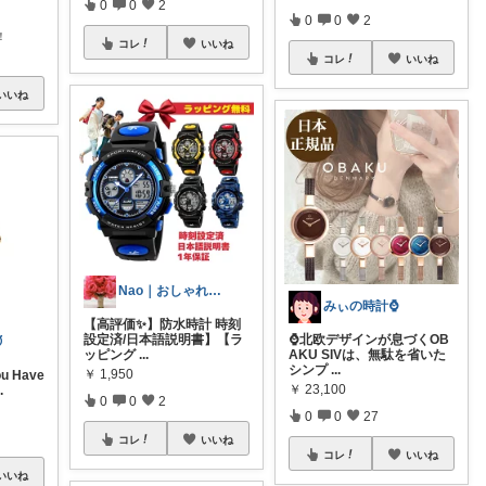
0
0
2
0
0
2
！
コレ
いいね
コレ
いいね
いいね
Nao｜おしゃれで便利なもの大好き♡
みぃの時計⌚
【高評価✨】防水時計 時刻
設定済/日本語説明書】【ラ
⌚北欧デザインが息づくOB

ッピング
...
AKU SIVは、無駄を省いた
シンプ
...
￥
1,950
 Have
￥
23,100
..
0
0
2
0
0
27
コレ
いいね
コレ
いいね
いいね