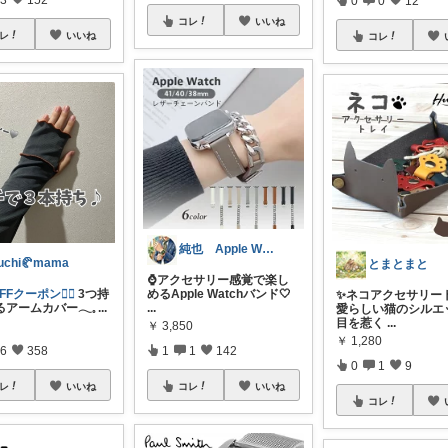
コレ
いいね
レ
いいね
コレ
純也 Apple Watch関連紹介
uchi🥐mama
とまとまと
⌚️アクセサリー感覚で楽し
FFクーポン❤️‍🔥
3つ持
めるApple Watchバンド🤍
✨ネコアクセサリー
アームカバー𓂃𓈒
...
...
愛らしい猫のシルエ
目を惹く
...
￥
3,850
￥
1,280
6
358
1
1
142
0
1
9
レ
いいね
コレ
いいね
コレ