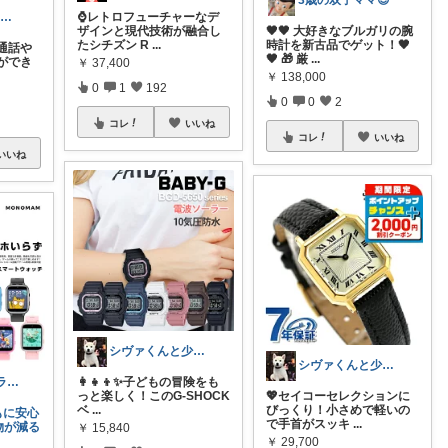
3歳の双子ママ😍
Daily Select｜日用品・食品
⌚レトロフューチャーなデ
ザインと現代技術が融合し
🖤🖤 大好きなブルガリの腕
たシチズン R
...
時計を新古品でゲット！🖤
通話や
🖤 🎁 厳
...
ができ
￥
37,400
￥
138,000
0
1
192
0
0
2
コレ
いいね
コレ
いいね
いいね
シヴァくんと少佐のROOM
シヴァくんと少佐のROOM
ゆうママ|ズボラ主婦|☺️
👩‍👧‍👦✨子どもの冒険をも
っと楽しく！このG-SHOCK
💖セイコーセレクションに
ベ
...
びっくり！小さめで軽いの
もに安心
で手首がスッキ
...
物が減る
￥
15,840
￥
29,700