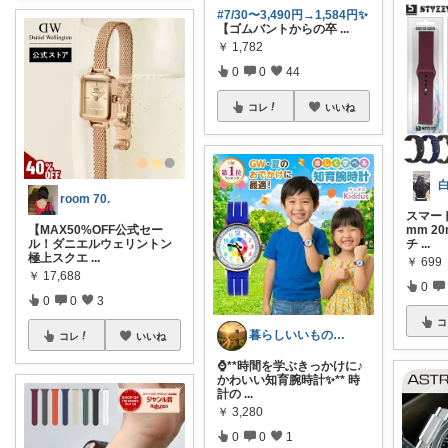
#7/30〜3,490円→1,584円✨
【ゴムバントからの卒
...
￥
1,782
0
0
44
コレ
いいね
room 70.
スマー
【MAX50%OFF公式セー
mm 2
ル！ダニエルウェリントン
チ
...
極上スクエ
...
￥
699
￥
17,688
0
0
0
3
コ
暮らしいいものROOM
コレ
いいね
⌚**時間を学ぶきっかけに♪
かわいい知育腕時計✨** 時
計の
...
￥
3,280
0
0
1