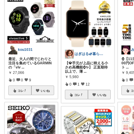
kou1031
はぎはる🌿暮らしの雑貨ルーム🧸
最近、大人の間でじわりと
⌚【11
注目を集めているGARMIN
【💎手元が上品に映える小
00円O
の「viv
...
さめ高機能⌚✨】 正直期待
ト
...
以上で、薄
...
￥
27,066
￥
9,40
￥
5,980
0
0
9
0
0
1
12
コレ
いいね
コ
コレ
いいね