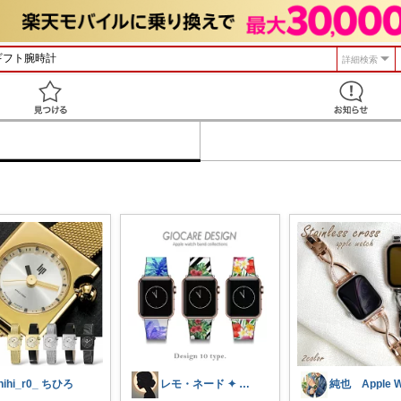
詳細検索
見つける
hihi_r0_ ちひろ
レモ・ネード ✦ セレクト 🍋