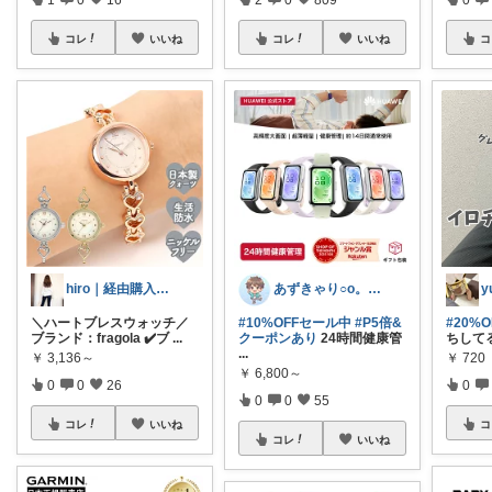
コレ
いいね
コレ
いいね
コ
hiro｜経由購入ありがとうございます✨
あずきゃり○o。.🐟🐠
y
＼ハートブレスウォッチ／
#10%OFFセール中
#P5倍&
#20%O
ブランド：fragola ✔️ブ
...
クーポンあり
24時間健康管
ちしてる
...
￥
3,136～
￥
720
￥
6,800～
0
0
26
0
0
0
55
コレ
いいね
コ
コレ
いいね