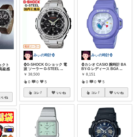
みぃの時計⌚
みぃの時計⌚
⌚G-SHOCK Gショック 電
⌚カシオ CASIO 腕時計 BA
ェクト
波 ソーラー G-STEEL
...
BY-G レディース BGA
...
高級感
￥
38,500
￥
8,151
0
0
5
0
0
5
コレ
いいね
コレ
いいね
いいね