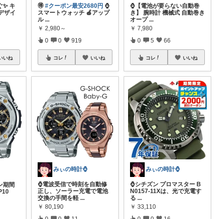
✨ キ
🉐
#クーポン最安2680円
⌚️
⌚【電池が要らない自動巻
デザイ
スマートウォッチ 🍎アップ
き】 腕時計 機械式 自動巻き
ル
...
オープ
...
￥
2,980～
￥
7,980
0
0
919
0
5
66
いいね
コレ
いいね
コレ
いいね
みぃの時計⌚
みぃの時計⌚
⌚電波受信で時刻を自動修
⌚シチズン プロマスター B
ン期間
正し、ソーラー充電で電池
N0157-11Xは、光で充電す
10
交換の手間を軽
...
る
...
￥
80,190
￥
33,110
0
0
11
0
0
16