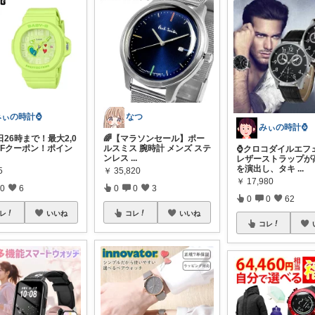
みぃの時計⌚
なつ
みぃの時計⌚
日26時まで！最大2,0
🌈【マラソンセール】ポー
FFクーポン！ポイン
ルスミス 腕時計 メンズ ステ
⌚クロコダイルエフ
ンレス
...
レザーストラップが
を演出し、タキ
...
5
￥
35,820
￥
17,980
0
6
0
0
3
0
0
62
レ
いいね
コレ
いいね
コレ