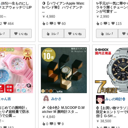
品
(8/5)一生ものにし
🍋【ハワイアンApple Watc
✨手元が一気に華やぐ
エアウォッチ♡ LIP
hバンド🌺】 ハワイアンテ
ラキラ輝くチェーン
...
ンが可愛す
...
300～
￥
4,980
￥
2,990
2
464
0
0
60
0
1
115
レ
いいね
コレ
いいね
コレ
にゃん吉
みかさ
みぃの時計⌚
「はじめての腕時計」
🎉《全4色》M.SCOOP D.W
⌚【お買い物マラソ
たり💕超軽量で防水
atcher M 腕時計スタ
...
限定★エントリーでP
ので公園
...
倍!】G-SH
...
￥
4,840
02～
￥
38,500
0
0
9
3
152
0
0
12