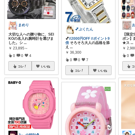
まめり
💕ぷくたん
大切な人への贈り物に、SEI
【限定S
KOの名入れ腕時計を選びま
💕
#2000円OFF
#ポイント9
ポン】
した。シ
...
倍
そろそろ大人の品格を添
★ス
...
え
...
￥
23,895～
￥
2,9
￥
36,300
0
0
4
0
0
0
7
コレ
いいね
コ
コレ
いいね