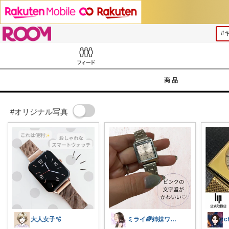
ROOM
Feed
商品
#オリジナル写真
大人女子🫧
ミライ🌈姉妹ワーママ
c