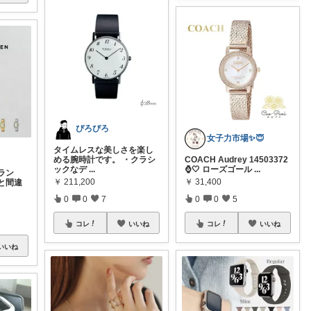
ぴろぴろ
女子力市場✨😇
タイムレスな美しさを楽し
める腕時計です。 ・クラシ
COACH Audrey 14503372
ックなデ
...
⌚🤍 ローズゴール
...
ラン
￥
211,200
￥
31,400
と間違
0
0
7
0
0
5
コレ
いいね
コレ
いいね
いいね