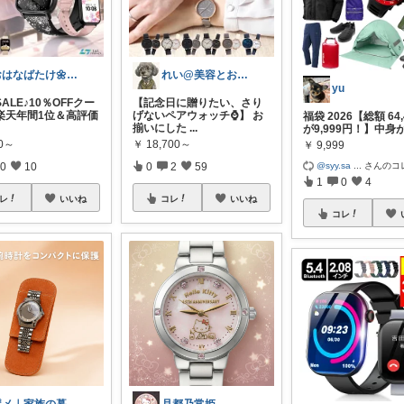
おはなばたけ🌼低浮上で再開🙇‍♀️
れい@美容とお得に特化
yu
ALE♪10％OFFクー
【記念日に贈りたい、さり
楽天年間1位＆高評価
げないペアウォッチ⌚️】 お
福袋 2026【総額 64
揃いにした
...
が9,999円！】中身
80～
￥
18,700～
￥
9,999
@syy.sa
...
さんのコ
0
10
0
2
59
1
0
4
レ
いいね
コレ
いいね
コレ