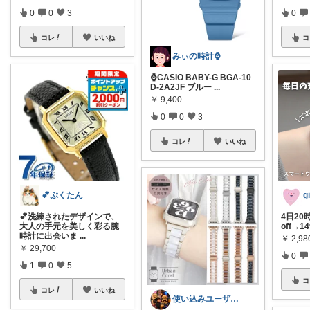
0
0
3
0
コレ
いいね
コ
みぃの時計⌚
⌚CASIO BABY-G BGA-10
D-2A2JF ブルー
...
￥
9,400
0
0
3
コレ
いいね
💕ぷくたん
g
💕洗練されたデザインで、
4日20
大人の手元を美しく彩る腕
off→
時計に出会いま
...
￥
2,9
￥
29,700
0
1
0
5
コ
コレ
いいね
使い込みユーザー【のん】