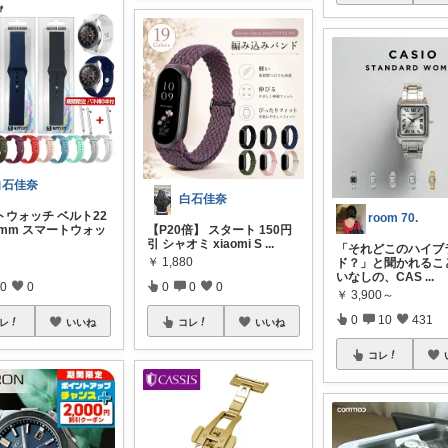
白石佳奈
白石佳奈
トウォッチ ベルト22
room 70.
0mm スマートウォッ
【P20倍】 スタート 150円
引 シャオミ xiaomi S
...
「それどこのハイブ
￥
1,880
ド？」と聞かれるこ
いなしの、CAS
...
0
0
0
0
0
￥
3,900～
0
10
431
レ
いいね
コレ
いいね
コレ