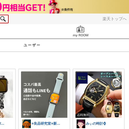
楽天トップへ
お知らせ
ユーザー
純也 Apple Watch関連紹介
⭐良品研究室⭐新潟県民のオススメ🍙お米
みぃの時計⌚