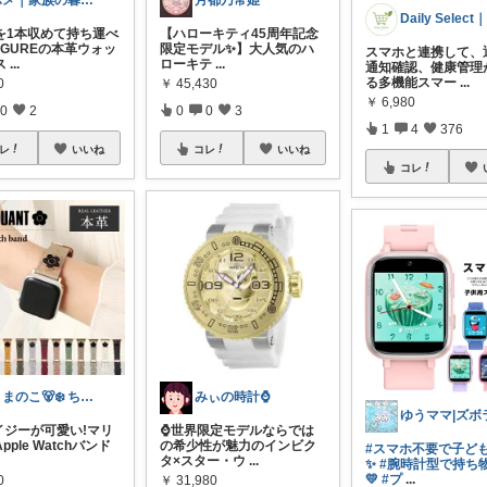
ポメ｜家族の暮らしを少しラクに
月都乃常姫
を1本収めて持ち運べ
【ハローキティ45周年記念
OGUREの本革ウォッ
限定モデル✨】 ​大人気のハ
スマホと連携して、
ス
...
ローキテ
...
通知確認、健康管理
る多機能スマー
...
0
￥
45,430
￥
6,980
0
2
0
0
3
1
4
376
レ
いいね
コレ
いいね
コレ
くまのこ🐻‍❄️ ちいさなきらめき日和
みぃの時計⌚
イジーが可愛い!マリ
⌚世界限定モデルならでは
pple Watchバンド
の希少性が魅力のインビク
#スマホ不要で子ど
タ×スター・ウ
...
✨
#腕時計型で持ち
💛
#プ
...
0
￥
31,980