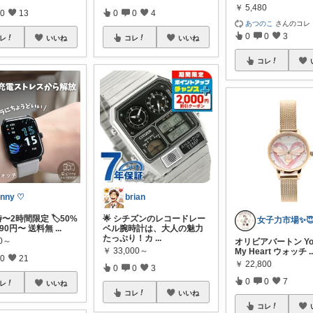
￥
5,480
0
13
0
0
4
あつのこ
さんのコレ
0
0
3
レ
いいね
コレ
いいね
コレ
inny ♡
brian
時〜2時間限定 🏷️50%
🌟 シチズンのレコードレー
女子力市場✨
1490円〜 送料無
...
ベル腕時計は、大人の魅力
たっぷり！カ
...
80～
オリビアバートン You
￥
33,000～
My Heart ウォッチ
.
0
21
￥
22,800
0
0
3
0
0
7
レ
いいね
コレ
いいね
コレ