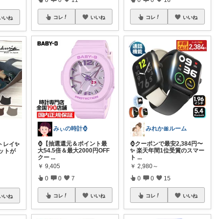
コレ
いいね
コレ
いいね
いいね
みぃの時計⌚
みれか🎀ルーム
⌚【抽選還元＆ポイント最
⌚️クーポンで最安2,384円〜
トレイ✨
大54.5倍＆最大2000円OFF
✨ 楽天年間1位受賞のスマー
ットが
クー
...
ト
...
￥
9,405
￥
2,980～
0
0
7
0
0
15
コレ
いいね
コレ
いいね
いいね