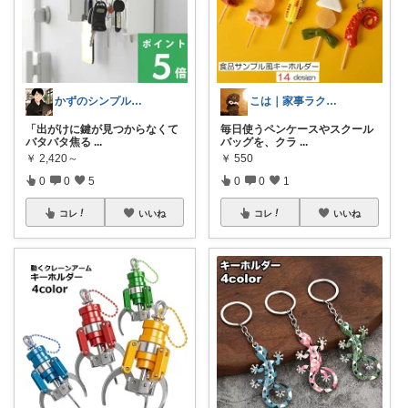
かずのシンプル生活｜一生モノに出会う場所
こは｜家事ラクと暮らしの趣味↗️楽天市場
​「出がけに鍵が見つからなくて
毎日使うペンケースやスクール
バタバタ焦る
...
バッグを、クラ
...
￥
2,420～
￥
550
0
0
5
0
0
1
コレ
いいね
コレ
いいね