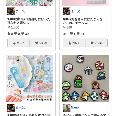
まー兄
まー兄
🐈‍⬛可愛い猫作品作りにぴった
🐈‍⬛猫好きさんにはたまらな
りな封入素材
...
い、ねこモール
...
￥
1,000
￥
880
0
0
30
0
1
34
コレ
いいね
コレ
いいね
まー兄
Nano
🐈‍⬛猫好きさん必見✨ 肉球が可
子どもと夢中になって遊べるア