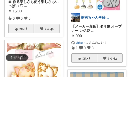
🎀 作る楽しさも使う楽しさもい
っぱい ♡
...
￥
1,280
納税ちゃん🌟経由購入★
0
0
5
【メーカー直販】ポリ袋 オープ
コレ
いいね
ナー レジ袋
...
￥
990
shiyu r
...
さんのコレ！
1
0
3
4,644
件
コレ
いいね
yoshi1_oka
💖桜ねこが可愛すぎる🌸ハンド
メイドが華やぐ
...
￥
110
0
0
7
キサラギ@レジンでお菓子を作る作家🍰