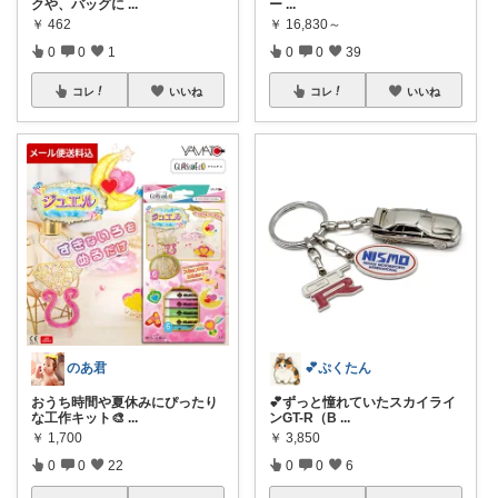
クや、バッグに
...
ー
...
￥
462
￥
16,830～
0
0
1
0
0
39
コレ
いいね
コレ
いいね
のあ君
💕ぷくたん
おうち時間や夏休みにぴったり
💕ずっと憧れていたスカイライ
な工作キット🎨
...
ンGT-R（B
...
￥
1,700
￥
3,850
0
0
22
0
0
6