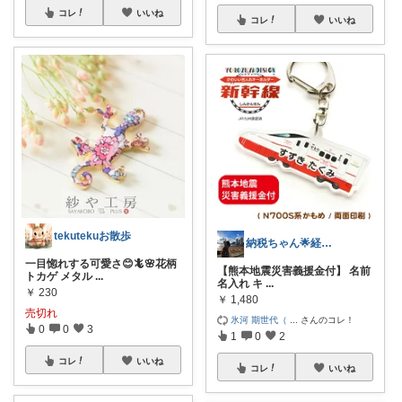
コレ
いいね
コレ
いいね
tekutekuお散歩
納税ちゃん🌟経由購入★
一目惚れする可愛さ😊🦎🌸花柄
【熊本地震災害義援金付】 名前
トカゲ メタル
...
名入れ キ
...
￥
230
￥
1,480
売切れ
氷河 期世代（
...
さんのコレ！
0
0
3
1
0
2
コレ
いいね
コレ
いいね