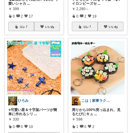
愛いシャカ
...
イロンビーズセ
...
￥
399
￥
2,280～
0
2
17
0
2
19
コレ
いいね
コレ
いいね
ひろみ
こは｜家事ラクと暮らしの趣味↗️楽天市場
⭐可愛い星＆十字架パーツが簡
周りから100%突っ込まれ、見
単に作れるシリ
...
るたびにキュ
...
￥
330
￥
598
0
0
10
1
0
2