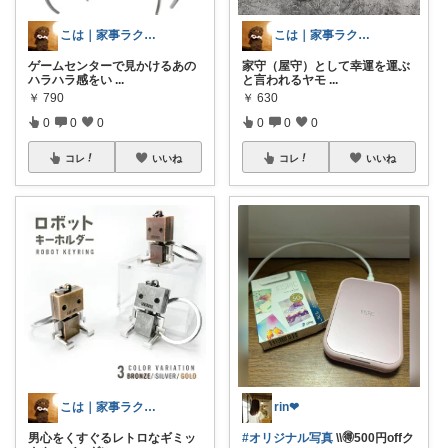
こは｜家事ラクと暮らしの趣味↗️楽天市場
こは｜家事ラクと暮らしの趣味↗️楽天市場
ゲームセンターで見かけるあの
家守（屋守）として幸運を運ぶ
ハラハラ感をい
...
と言われるヤモ
...
￥
790
￥
630
0
0
0
0
0
0
コレ
いいね
コレ
いいね
こは｜家事ラクと暮らしの趣味↗️楽天市場
rin❤︎
男心をくすぐるレトロなギミッ
#オリジナル写真
\\🉐500円offク