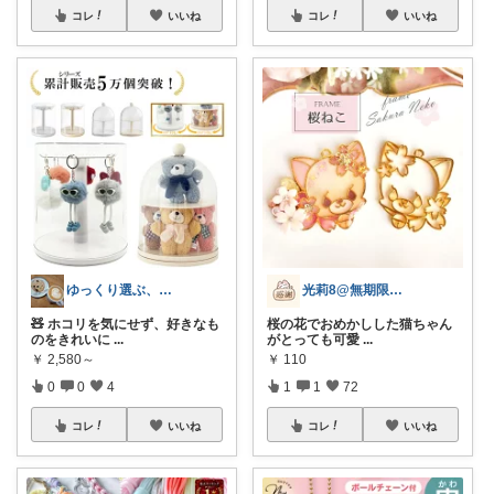
コレ
いいね
コレ
いいね
ゆっくり選ぶ、省エネ生活ROOM🌙
光莉8@無期限休止中。
🧸 ホコリを気にせず、好きなも
桜の花でおめかしした猫ちゃん
のをきれいに
...
がとっても可愛
...
￥
2,580～
￥
110
0
0
4
1
1
72
コレ
いいね
コレ
いいね