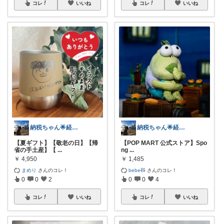
コレ
いいね
コレ
いいね
納税ちゃん🌟経由購入★
納税ちゃん🌟経由購入★
【夏ギフト】【敬老の日】【帰
【POP MART 公式ストア】Spo
省の手土産】【
...
ng
...
￥
4,950
￥
1,485
まめり
さんのコレ！
bebe🧸
さんのコレ！
0
0
2
0
0
4
コレ
いいね
コレ
いいね