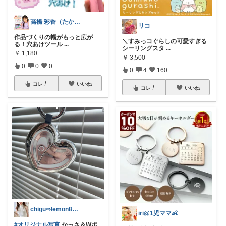
高橋 彩香（たかはし あやか）
リコ
作品づくりの幅がもっと広が
＼すみっコぐらしの可愛すぎる
る！穴あけツール
...
シーリングスタ
...
￥
1,180
￥
3,500
0
0
0
0
4
160
コレ
いいね
コレ
いいね
chigu⇨lemon8厳選クリエイター
iri@1児ママ👶
#オリジナル写真
かっさ＆Wポ