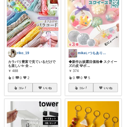
riko_19
mikaいつもありがとうございます♡
カラバリ豊富で見ているだけで
◆新作お披露目価格◆ スクイー
も楽しい✨ 全
...
ズの皮 🩷ボ
...
￥
488
￥
374
0
0
2
0
0
5
コレ
いいね
コレ
いいね