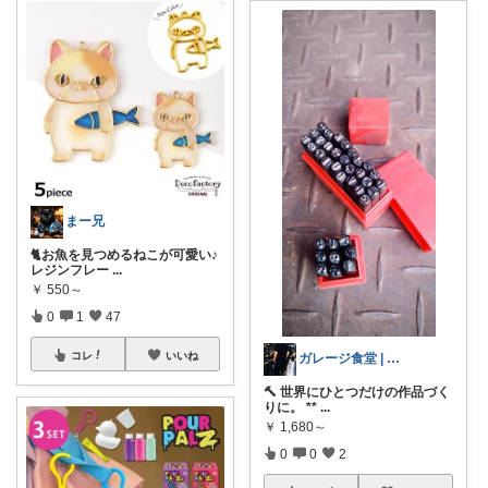
まー兄
🐈お魚を見つめるねこが可愛い♪
レジンフレー
...
￥
550～
0
1
47
コレ
いいね
ガレージ食堂 | 開業準備中
🔨 世界にひとつだけの作品づく
りに。 **
...
￥
1,680～
0
0
2