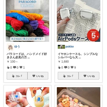
ゆう
pokke
パラコードは、ハンドメイド好
イヤホンケースも、シンプルな
きさん必見の万
...
シルバーなら大
...
￥
100～
￥
1,680
0
0
1
0
0
9
コレ
いいね
コレ
いいね