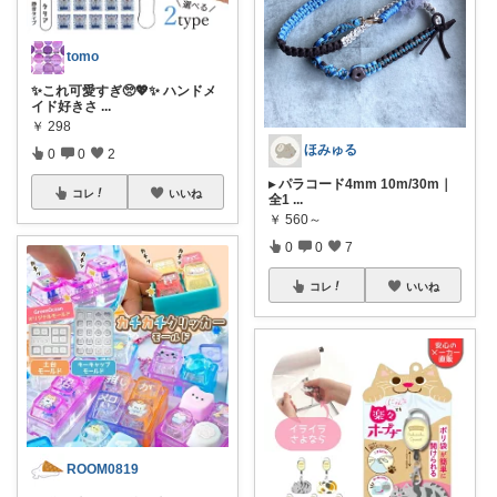
tomo
✨これ可愛すぎ🥺💖✨ ハンドメ
イド好きさ
...
￥
298
ほみゅる
0
0
2
▸ パラコード4mm 10m/30m｜
コレ
いいね
全1
...
￥
560～
0
0
7
コレ
いいね
ROOM0819