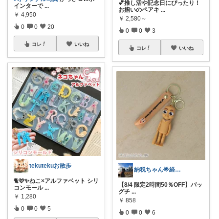
💕推し活や記念日にぴったり！
インターで
...
お揃いのペアキ
...
￥
4,950
￥
2,580～
0
0
20
0
0
3
コレ
いいね
コレ
いいね
tekutekuお散歩
納税ちゃん🌟経由購入★
🐈🩷✨ねこ×アルファベット シリ
【8/4 限定2時間50％OFF】バッ
コンモール
...
グチ
...
￥
1,280
￥
858
0
0
5
0
0
6