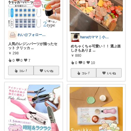
れい@フォロー＆経由購入感謝です♪
haruのママ｜小3娘ママのおすすめ
人気のレジンパーツが揃ったセ
めちゃくちゃ可愛い！！ 選ぶ楽
ット クリッカ
...
しさもありま
...
￥
298
￥
880
0
0
7
0
0
10
コレ
いいね
コレ
いいね