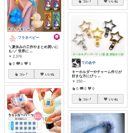
コレ
いいね
フラネベビー
＼夏休みの工作やまとめ買いに
も♪／ 世界に
...
￥
2,376
てのあや
0
0
3
キーホルダーやチャーム作りが
コレ
いいね
好きな方にぴっ
...
￥
250～
0
0
0
コレ
いいね