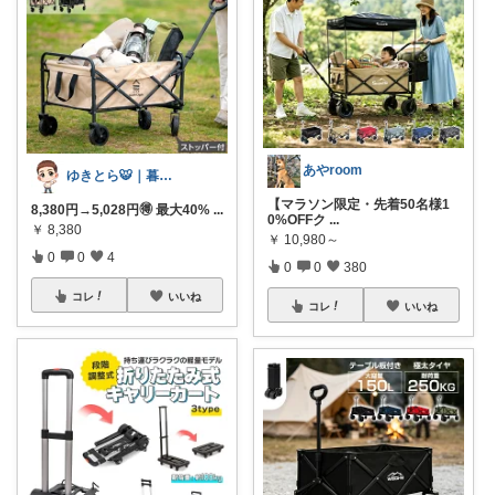
あやroom
ゆきとら🐯｜暮らしをラクにしたいパパ
【マラソン限定・先着50名様1
8,380円→5,028円🉐 最大40%
...
0%OFFク
...
￥
8,380
￥
10,980～
0
0
4
0
0
380
コレ
いいね
コレ
いいね