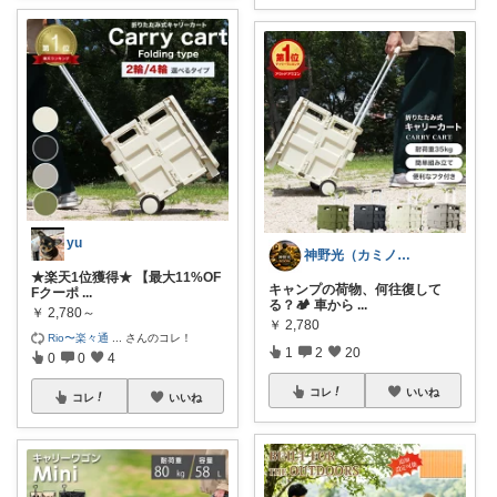
yu
神野光（カミノヒカリ）
★楽天1位獲得★ 【最大11%OF
キャンプの荷物、何往復して
Fクーポ
...
る？🏕️ 車から
...
￥
2,780～
￥
2,780
Rio〜楽々通
...
さんのコレ！
1
2
20
0
0
4
コレ
いいね
コレ
いいね