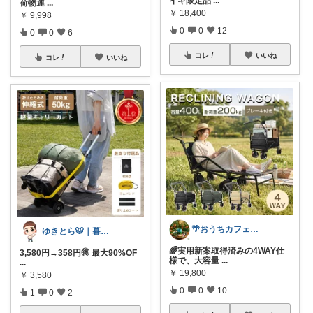
イキ限定品
...
荷物運
...
￥
18,400
￥
9,998
0
0
12
0
0
6
コレ
いいね
コレ
いいね
🌴おうちカフェ・魅せる家電と雑貨
ゆきとら🐯｜暮らしをラクにしたいパパ
🌈実用新案取得済みの4WAY仕
3,580円→358円🉐 最大90%OF
様で、大容量
...
...
￥
19,800
￥
3,580
0
0
10
1
0
2