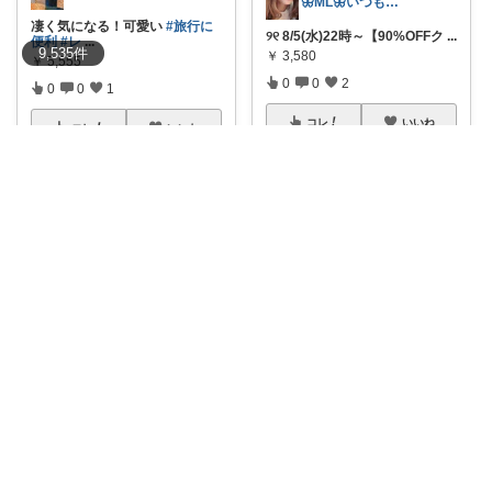
🦋ML🦋いつもありがとう💓
凄く気になる！可愛い
#旅行に
୨୧ 8/5(水)22時～【90%OFFク
...
便利
#レ
...
9,535
件
￥
3,580
￥
5,555
0
0
2
0
0
1
コレ
いいね
コレ
いいね
🚀たいまる＠効率至上主義のセレクトニキ
ぴっぴ＠楽天市場
【アウトドアの必需品】 キャン
✨「もっと早く買えばよかっ
プやBB
...
た！」と思える便
...
￥
11,800
￥
5,680
0
0
2