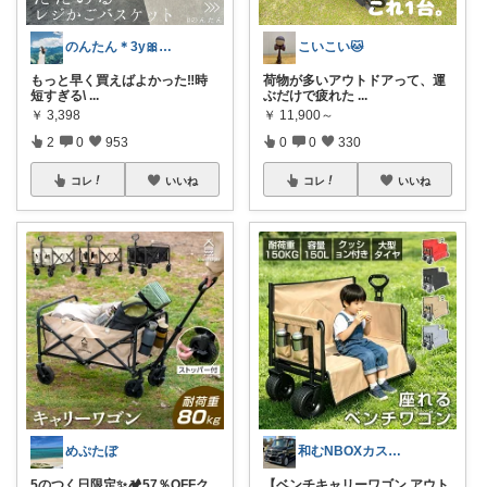
のんたん＊3y🎀1y👶🏻🍼
こいこい🐱
もっと早く買えばよかった‼︎時
荷物が多いアウトドアって、運
短すぎる\
...
ぶだけで疲れた
...
￥
3,398
￥
11,900～
2
0
953
0
0
330
コレ
いいね
コレ
いいね
めぷたぼ
和むNBOXカスタム👍上限中🙇
5のつく日限定✨🏕️57％OFFク
【ベンチキャリーワゴン アウト