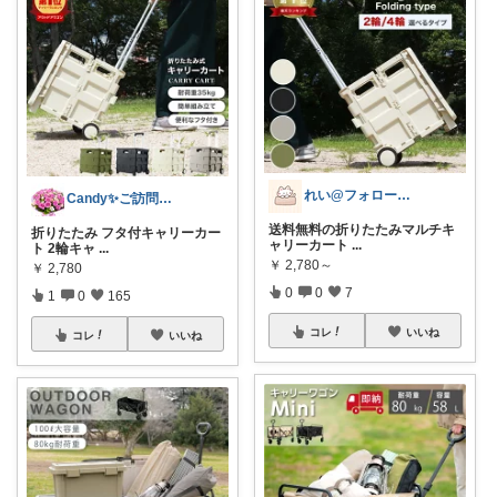
れい@フォロー＆経由購入感謝です♪
Candy✨ご訪問・経由購入に日々感謝✨
送料無料の折りたたみマルチキ
折りたたみ フタ付キャリーカー
ャリーカート
...
ト 2輪キャ
...
￥
2,780～
￥
2,780
0
0
7
1
0
165
コレ
いいね
コレ
いいね