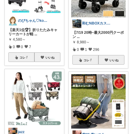
のびちゃん♡korati
和むNBOXカスタム👍上限中🙇
【楽天1位🏆】折りたたみキャ
【7/19 20時~最大2000円クーポ
リーカートが軽
...
ン
...
￥
4,580～
￥
8,980～
0
0
7
0
1
296
コレ
いいね
コレ
いいね
jazz