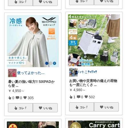
コレ
いいね
コレ
いいね
Ɩ ıㄘこ𖤣𖥧𖥣𖡡𖥧𖤣
使ってよかった得した!!
お買い物や災害時の備えの荷物
暑い夏の強い味方!! SIXPADか
も一度にたくさ
...
ら登
...
￥
4,980～
￥
4,950～
1
0
502
0
0
305
コレ
いいね
コレ
いいね