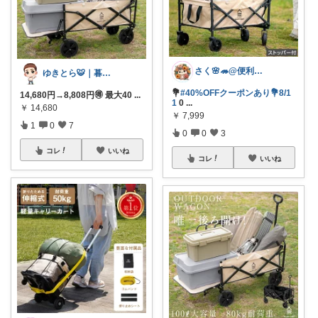
さく🌸🦔@便利でかわいいを探す旅
ゆきとら🐯｜暮らしをラクにしたいパパ
💐
#40%OFFクーポンあり💐8/1
14,680円→8,808円🉐 最大40
...
1
0
...
￥
14,680
￥
7,999
1
0
7
0
0
3
コレ
いいね
コレ
いいね