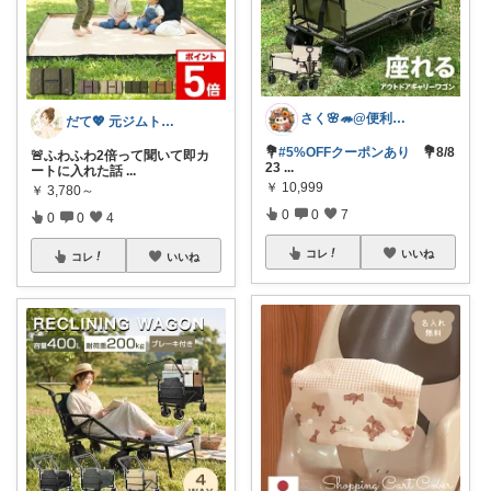
さく🌸🦔@便利でかわいいを探す旅
だて💖 元ジムトレーナーママ子育て美容
💐
#5%OFFクーポンあり
💐8/8
🚨ふわふわ2倍って聞いて即カ
23
...
ートに入れた話
...
￥
10,999
￥
3,780～
0
0
7
0
0
4
コレ
いいね
コレ
いいね