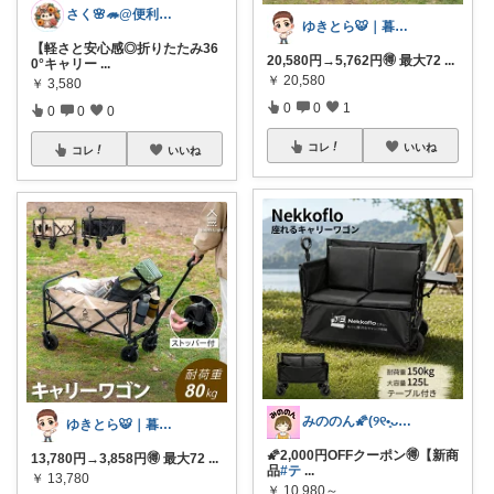
さく🌸🦔@便利でかわいいを探す旅
ゆきとら🐯｜暮らしをラクにしたいパパ
【軽さと安心感◎折りたたみ36
20,580円→5,762円🉐 最大72
...
0°キャリー
...
￥
20,580
￥
3,580
0
0
1
0
0
0
コレ
いいね
コレ
いいね
みののん🌠(୨୧•͈ᴗ•͈)感謝♡
ゆきとら🐯｜暮らしをラクにしたいパパ
🌠2,000円OFFクーポン🉐【新商
13,780円→3,858円🉐 最大72
...
品
#テ
...
￥
13,780
￥
10,980～