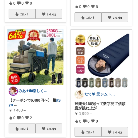
0
0
0
0
0
6
コレ
いいね
コレ
いいね
みあ✦🛍️楽しくお買い物
だて💖 元ジムトレーナーママ子育て美容
【クーポンで6,480円〜】 🛍️
#S
🚨楽天168冠って数字見て信頼
yn
...
度が跳ね上が
...
￥
7,480～
￥
1,999～
0
0
2
0
0
0
コレ
いいね
コレ
いいね