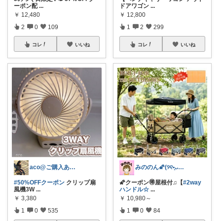
ーポン配
...
ドアワゴン
...
￥
12,480
￥
12,800
2
0
109
1
2
299
コレ
いいね
コレ
いいね
aco@ご購入ありがとうございます✨️
みののん🌠(୨୧•͈ᴗ•͈)感謝♡
#50%OFFクーポン
クリップ扇
🌠クーポン🉐屋根付♫【
#2way
風機3W
...
ハンドル☆
...
￥
3,380
￥
10,980～
1
0
535
1
0
84