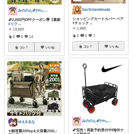
Sachi.handmade
みののん🌠(୨୧•͈ᴗ•͈)感謝♡
ショッピングカートカバー ベア
🌠2,000円OFFクーポン🉐【最新
×チェック
...
#リク
...
￥
1,880
￥
19,800
0
0
7
0
0
14
コレ
いいね
コレ
いいね
みののん🌠(୨୧•͈ᴗ•͈)感謝♡
ゆえ&るな
🌠完売！再販予約受付中❗️海外ナ
✨耐荷重200kg＆大容量250L♪