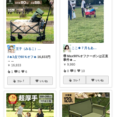
ここ🍀７月もありがとう🍀
王子（みるこ）👑便利グッズ×QOL向上
🉐 Max90%オフクーポンは正直
#🔥3点で80％オフ🔥
16,833円
事件🔥
...
→
...
￥
9,980
￥
16,833
0
0
10
1
0
6
コレ
いいね
コレ
いいね