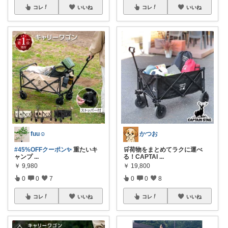
コレ
いいね
コレ
いいね
fuu☺︎
かつお
#45%OFFクーポン✨
重たいキ
🛒荷物をまとめてラクに運べ
ャンプ
...
る！CAPTAI
...
￥
9,980
￥
19,800
0
0
7
0
0
8
コレ
いいね
コレ
いいね