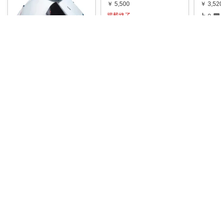
￥
5,500
￥
3,52
掲載終了
0
0
0
310
コ
コレ
いいね
ぽこみ⛺️いつもありがとうございます
本当に10秒組立❗️使って驚い
て欲しいテント🏕 ⛺️Quec
...
￥
29,900
掲載終了
2
4
396
コレ
いいね
rnktsky
#THE
一つは
設営マジで簡単だったし、
鞄、ト
テントの中が広すぎて感動
✨秘密基地みた
...
￥
16,5
￥
98,820
0
0
0
1
コ