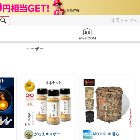
楽天トップへ
お知らせ
ユーザー
mok_いいね＆経由購入感謝！！
かなえ🍀スポーツ小学生兄妹
MIYUKI ＠ 暮らしとアウトドア