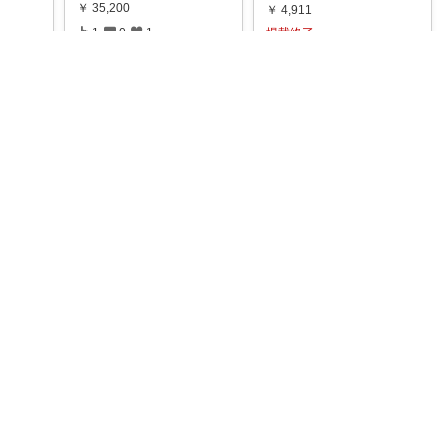
￥
35,200
￥
4,911
1
0
1
掲載終了
ャンパ
1
0
3
シュラ
コレ
いいね
コレ
いいね
いいね
蒼太 ✨ご購入感謝✨
h.i.t
• 🎪【ポイント5倍✨7/30限
定】室内でキャンプ気分が
やっほー！ 私たち、「ホリ
楽しめ
...
ネーズ」と「アウトドアス
￥
14,989
パイス ほり
...
ペコ＠素敵なものを紹介しています
￥
1,554
1
0
0
誰もが
0
0
1
番の
コレ
いいね