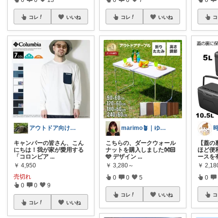
コレ
いいね
コレ
いいね
コ
アウトドア向け、便利グッズROOM
marimo🪴｜ゆるっと大人可愛い
キャンパーの皆さん、こん
こちらの、ダークウォール
【蓋の裏
にちは！我が家が愛用する
ナットを購入しました👐🏻
ほど便
「コロンビア
...
🩵 デザイン
...
ースを
￥
4,950
￥
3,280～
￥
2,1
売切れ
0
0
5
0
0
0
9
コレ
いいね
コ
コレ
いいね