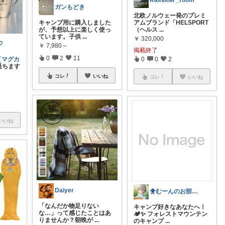
Rainbow _room
ガンもどき
北欧ノルウェー発のプレミ
キャンプ用に購入しました
アムブランド「HELSPORT
が、予想以上に楽しく使っ
（ヘルス
...
ています。子供
...
￥
320,000

￥
7,980～
掲載終了
0
2
11
❰マグカ
0
0
2
経ちます
コレ
いいね
コレ
いいね
いいね
Daiyer
🐥むーんのお部屋🐥
「なんだか物足りない
キャンプ好きなあなたへ！
な…」って感じたことはあ
🏕️✨ フォレストマウンテン
りませんか？朝晩が
...
のキャンプ
...