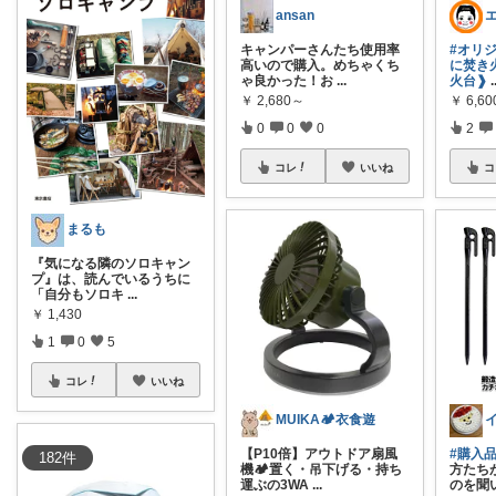
ansan
エ
キャンパーさんたち使用率
#オリ
高いので購入。めちゃくち
に焚き
ゃ良かった！お
...
火台❱
.
￥
2,680～
￥
6,60
0
0
0
2
コレ
いいね
コ
まるも
『気になる隣のソロキャン
プ』は、読んでいるうちに
「自分もソロキ
...
￥
1,430
1
0
5
コレ
いいね
MUIKA🏕衣食遊
【P10倍】アウトドア扇風
#購入
182
件
機🏕置く・吊下げる・持ち
方たち
運ぶの3WA
...
のを聞