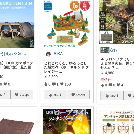
なお
ゆう| 4児パパの時短ライフ
MIKA
🔥 ソロ〜ファミリ
】 DOD カマボコテ
じわじわくる、ゆるっとし
える焚き火台、探し
M 【紹介文】 見た目
た魅力⛺ 《ボーネルンド ク
せんか？
...
レイジー
...
￥
4,980
40
￥
3,300
売切れ
0
0
0
1
158
0
0
4
レ
いいね
コレ
いいね
コレ