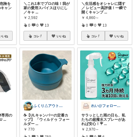
の危険を
​＼これ1本でプロの味！我が
＼生活感をオシャレに隠す
のキャン
家の愛用スパイスほりにし
／ レビュー高評価！一瞬で
／ ​キャ
...
開くキャンプ
...
￥
2,592
￥
4,860～
0
0
13
0
0
13
いいね
コレ
いいね
コレ
いいね
ふくり△アウトドア×防災
れい@フォロー＆経由購入感謝です♪
R-M専用の
☕️【ULキャンパーの定番カ
サラッとした雨の日も、私
U
...
ップ】 「ウィルドゥ フォー
たちの超撥水スプレーがあ
ルダー
...
れば安心！☔️
...
￥
770
￥
2,970～
2
2
750
0
0
6