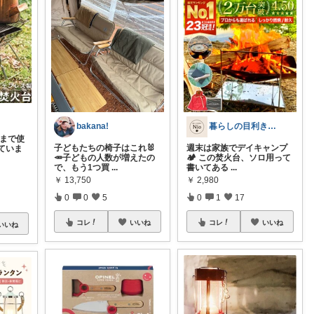
bakana!
暮らしの目利き・Nio
ーまで使
子どもたちの椅子はこれ🐰
週末は家族でデイキャンプ
ていま
🥕子どもの人数が増えたの
🏕️ この焚火台、ソロ用って
で、もう1つ買
...
書いてある
...
￥
13,750
￥
2,980
0
0
5
0
1
17
コレ
いいね
コレ
いいね
いいね