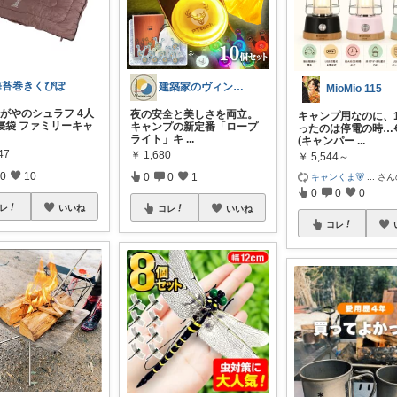
海苔巻きくぴぽ
建築家のヴィンテージLOG
MioMio 115
わがやのシュラフ 4人
夜の安全と美しさを両立。
キャンプ用なのに、
寝袋 ファミリーキャ
キャンプの新定番「ロープ
ったのは停電の時…
ライト」 ​キ
...
(キャンパー
...
47
￥
1,680
￥
5,544～
0
10
0
0
1
キャンくま🐻
...
さん
0
0
0
レ
いいね
コレ
いいね
コレ