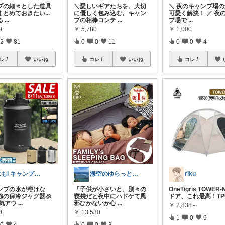
プの細々とした道具
＼愛しいギアたちを、大切
＼ 夜のキャンプ場
とめておきたい...
に優しく包み込む。キャン
可愛く解決！ ／ 夜
る
...
プの相棒コンテ
...
プ場で
...
0
￥
5,780
￥
1,000
2
81
0
0
11
0
0
4
レ
いいね
コレ
いいね
コレ
にもI キャンプギア🏕️
海空のゆらっと日常
riku
ンプの氷が溶けな
「子供が小さいと、別々の
OneTigris TOWE
強の保冷ジャグ器🧊
寝袋だと夜中にハドケて風
ドア、これ最高！TP
人気アウ
...
邪ひかないか心
...
￥
2,838～
0
￥
13,530
1
0
9
0
4
0
0
3