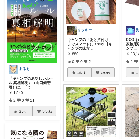
リッキー
キャンプの「あと片付け」
DOD 
までスマートに！✨🌿 【キ
家族用
ャンプの味方
...
ンプ
...
￥
880
￥
13,1
0
0
2
1
まるも
コレ
いいね
コ
『キャンプのあやしいルー
ル 真相解明』（山口健壱
著）は、「そ
...
￥
1,540
2
0
11
コレ
いいね