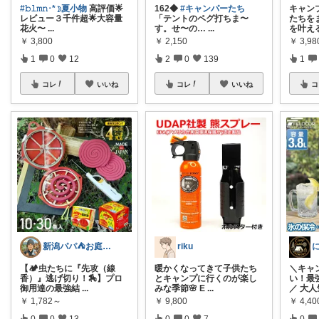
#𝚋𝚕𝚖𝚗･*☽夏小物
高評価🌟
162◆
#キャンパーたち
キャン
レビュー３千件超🌟大容量
「テントのペグ打ちま〜
たちをま
花火〜
...
す。せ〜の…
...
を叶え
￥
3,800
￥
2,150
￥
3,98
1
0
12
2
0
139
1
コレ
いいね
コレ
いいね
コ
新潟パパ⛺️お庭BBQ×ラク家事グッズ
riku
【🏕️虫たちに『先攻（線
暖かくなってきて子供たち
＼キャ
香）』逃げ切り！🏇】プロ
とキャンプに行くのが楽し
い！最
御用達の最強結
...
みな季節🌸 E
...
／ 大
￥
1,782～
￥
9,800
￥
4,40
0
0
13
0
0
7
0