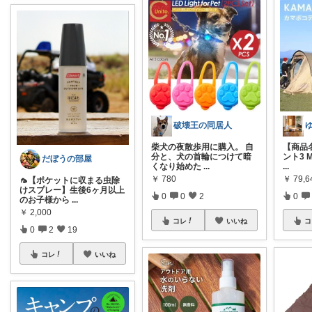
破壊王の同居人
柴犬の夜散歩用に購入。 自
【商品名
分と、犬の首輪につけて暗
ント3 
だぼうの部屋
くなり始めた
...
...
￥
780
￥
79,6
🦟【ポケットに収まる虫除
けスプレー】生後6ヶ月以上
0
0
2
0
のお子様から
...
￥
2,000
コレ
いいね
コ
0
2
19
コレ
いいね