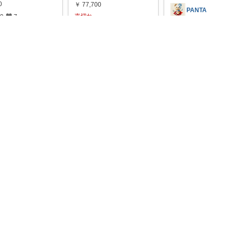
0
￥
77,700
PANTA
売切れ
0
7
0
1
3
普段変雑貨を使うキ
ーやってるから夏の
レ
いいね
フとしてこれ面
...
コレ
いいね
￥
2,980
0
0
8
コレ
ペコ＠素敵なものを紹介しています
白煙課長🚗💨 キャンプ特化型⛺🎄
#送料無料
今や誰もが
持っている定番の
#リバーズ公式楽天市場店
R
ート
...
IVERS リバーズ サー
...
00
￥
5,830
0
115
0
0
15
#THE
#送料無料
今や
一つは持っている定
レ
いいね
コレ
いいね
鞄、トート
...