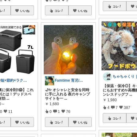
コレ
レ
いいね
コレ
いいね
時短×節約×ラクする暮らし♪
Famtime 育児/健康/恐竜/
【保温・保冷◎】キ
に保冷剤‼️😱】これ
🌙✨ オシャレと安全を同時
にもおすすめ✨高機
利とは！デッドスペ
に手に入れる 夜のキャンプ
ンレスドッグフ
...
有効
...
サイトを一
...
￥
1,980
80～
￥
1,680
4
7
387
0
11
0
1
76
コレ
レ
いいね
コレ
いいね