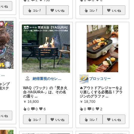
いいね
コレ
いいね
コレ
いいね
ちゃちゃくり｜犬と旅のある日常
納得重視のセレクトROOM
ブロッコリー
ャンプ
WAQ（ワック）の「焚き火
🔥アウトドアレジャーをよ
能ステ
台-YAGURA-」は、その名
り楽しくする必需品！アラ
の通り
...
ジンのグラファ
...
￥
16,800
￥
18,700
0
0
6
0
0
2
いいね
コレ
いいね
コレ
いいね