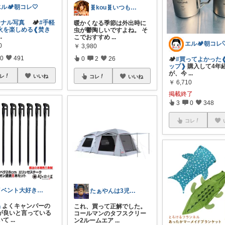
ル🏕朝コレ🤍
🧬kou🧬いつもありがとう😊感謝
ジナル写真
⠀ 🏕️
#手軽
暖かくなる季節は外出時に
火を楽しめる❰焚き
虫が鬱陶しいですよね。 そ
..
こでおすすめ
...
エル🏕朝コレ
0
￥
3,980
0
491
0
2
26
🏕️
#買ってよかった
ップ❱
購入して4年
が、今
...
レ
いいね
コレ
いいね
￥
6,710
掲載終了
3
0
348
コレ
イベント大好き🎁3児ママ💝
たぁやんは3児のパパ
品
よくキャンパーの
これ、買って正解でした。
が良いと言っている
コールマンのタフスクリー
いて
...
ン2ルームエア
...