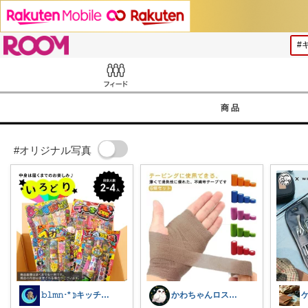
ROOM
Feed
商品
#オリジナル写真
𝚋𝚕𝚖𝚗･*☽キッチングッズ
​かわちゃんロス✨️@コラムで綴る紹介