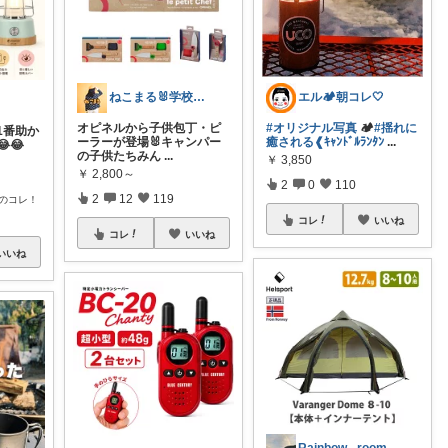
ねこまる🐰学校🐰kids🐰キャンプ
エル🏕朝コレ🤍
オピネルから子供包丁・ピ
#オリジナル写真
🏕️
#揺れに
1番助か
ーラーが登場🐰キャンパー
癒される❰ｷｬﾝﾄﾞﾙﾗﾝﾀﾝ
...
😂
の子供たちみん
...
￥
3,850
￥
2,800～
2
0
110
2
12
119
のコレ！
コレ
いいね
コレ
いいね
いいね