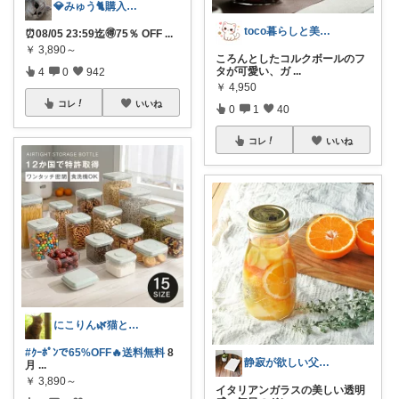
💎みゅう🐈購入感謝(❀ᴗ͈ˬᴗ͈)⁾
toco暮らしと美容の厳選ROOM
⏰08/05 23:59迄🉐75％ OFF
...
￥
3,890～
ころんとしたコルクボールのフ
タが可愛い、ガ
...
4
0
942
￥
4,950
コレ
いいね
0
1
40
コレ
いいね
にこりん🌿猫と暮らす主婦のROOM😹
#ｸｰﾎﾟﾝで65%OFF🔥送料無料
8
静寂が欲しい父🍀憧れの無骨な暮らし
月
...
￥
3,890～
イタリアンガラスの美しい透明