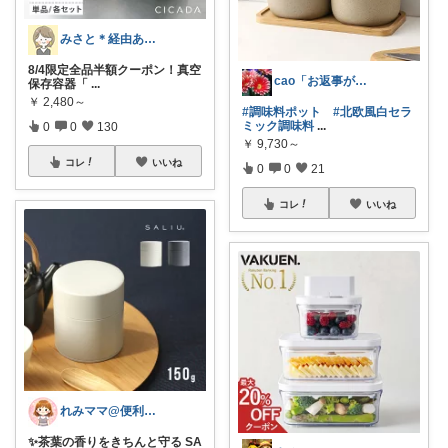
みさと＊経由ありがとうございます🧡
8/4限定全品半額クーポン！真空
cao「お返事が出来ずごめんなさい」
保存容器「
...
￥
2,480～
#調味料ポット
#北欧風白セラ
ミック調味料
...
0
0
130
￥
9,730～
コレ
いいね
0
0
21
コレ
いいね
れみママ@便利雑貨¸¸kids
✨茶葉の香りをきちんと守る SA