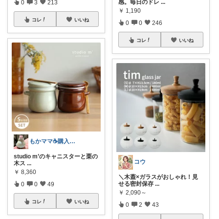
感。毎日のドレ
...
0
3
213
￥
1,190
コレ
いいね
0
0
246
コレ
いいね
もかママ☕️購入ありがとうございます💕
studio m’のキャニスターと栗の
コウ
木ス
...
￥
8,360
​＼木蓋×ガラスがおしゃれ！見
せる密封保存
...
0
0
49
￥
2,090～
コレ
いいね
0
2
43