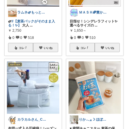
ラムネ🌿もっと快適な暮らし 𖠿
ＭＡＳＨ🌈豊かな生活へカスタマイズ🌈
🌿
#【麦茶パックがそのまま入
目指せ！シンデレラフィット✨
る！✨】
大人
...
選べるサイズの
...
￥
2,750
￥
1,650～
0
0
518
0
0
510
コレ
いいね
コレ
いいね
カラカルさん_CRCL😺朝コレ4時
りか𓂃⁎☽ ほぼオリ写
布団一式入る圧縮袋！シーズン
♥ 密閉キャニスター 麦茶の保