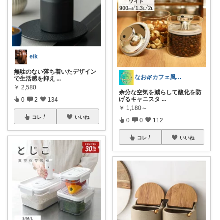
eik
無駄のない落ち着いたデザイン
なお🌿カフェ風インテリア・雑貨好き
で生活感を抑え
...
￥
2,580
余分な空気を減らして酸化を防
げるキャニスタ
...
0
2
134
￥
1,180～
コレ
いいね
0
0
112
コレ
いいね