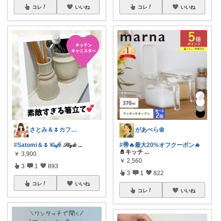
コレ
いいね
コレ
いいね
さとみ＆🌷カフェと素敵なもの☕️🌿
があべら🌼
#Satomi＆🌷𝒞𝒶𝒻é
𝒮𝓉𝓎𝓁𝑒
...
#🉐🔥最大20%オフクーポン🔥
🧂キッチ
...
￥
3,900
￥
2,560
3
1
893
3
1
822
コレ
いいね
コレ
いいね