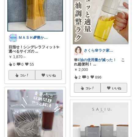
ＭＡＳＨ🌈豊かな生活へカスタマイズ🌈
目指せ！シンデレラフィット✨
さくら🌸ラク家事&便利な生活雑貨🏠️
選べるサイズの
...
￥
1,870～
🌸
#油の使用量が減った！
こ
れ超便利！
...
0
0
55
￥
2,000
コレ
いいね
2
0
896
コレ
いいね