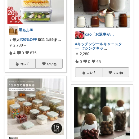
黒もふ🧵
cao「お返事が出来ずごめんなさい」
：最大
#20%OFF
8/11 1:59ま
...
#キッチンツールキャニスタ
￥
2,780～
ー
#シンクキッ
...
4
0
875
￥
2,280
0
0
65
コレ
いいね
コレ
いいね