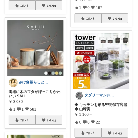
￥
1,800～
コレ
いいね
1
0
167
コレ
いいね
みけ🌼暮らしとキッチン
陶器に木のフタがほっこりかわ
タダリーマン@はてなブロガー
いい SALI
...
￥
3,080
◆ キッチンを彩る密閉保存容器
◆ 山崎実
...
1
1
581
￥
1,100～
コレ
いいね
0
0
22
コレ
いいね