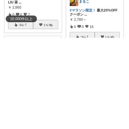
まるこ
LIU 茶
...
￥
2,860
#マラソン限定！
最大20%OFF
クーポン
...
0
0
7
10,000
件
以上
￥
2,780～
コレ
いいね
0
0
16
コレ
いいね
しゅうきち｜カフェ☕と暮らし🍀
🫙レトロな温もりと高い密閉性
はねぽんぽん🌿朝コレ4時に変更🌿
を兼ね備えた、
...
￥
1,280～
🍥IwaiLoft ガラスキャニスター
🍥
...
2
0
92
￥
1,280～