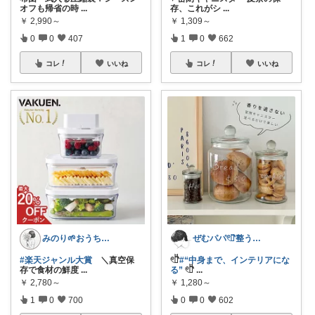
オフも帰省の時
...
存、これがシ
...
￥
2,990～
￥
1,309～
0
0
407
1
0
662
コレ
いいね
コレ
いいね
みのり🌱おうち時間充実item
ぜむパパ𓏲𓎨整う暮らしのお手伝い
#楽天ジャンル大賞
＼真空保
𓏲𓎨
#“中身まで、インテリアにな
存で食材の鮮度
...
る”
𓏲𓎨
...
￥
2,780～
￥
1,280～
1
0
700
0
0
602