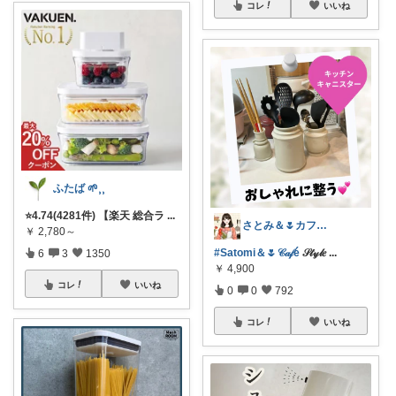
コレ
いいね
ふたば 🌱⸒⸒
⭐️4.74(4281件) 【楽天 総合ラ
...
さとみ＆🌷カフェと素敵なもの☕️🌿
￥
2,780～
#Satomi＆🌷𝒞𝒶𝒻é
𝒮𝓉𝓎𝓁𝑒
...
6
3
1350
￥
4,900
コレ
いいね
0
0
792
コレ
いいね