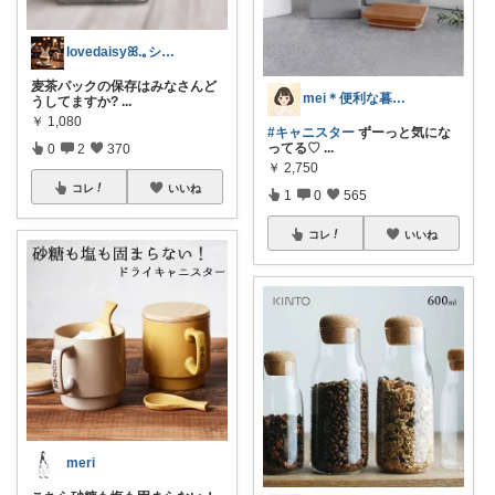
lovedaisyꕤ.｡シンママライフ
麦茶パックの保存はみなさんど
mei＊便利な暮らし🌸かわいいもの
うしてますか?
...
￥
1,080
#キャニスター
ずーっと気にな
ってる♡
...
0
2
370
￥
2,750
コレ
いいね
1
0
565
コレ
いいね
meri