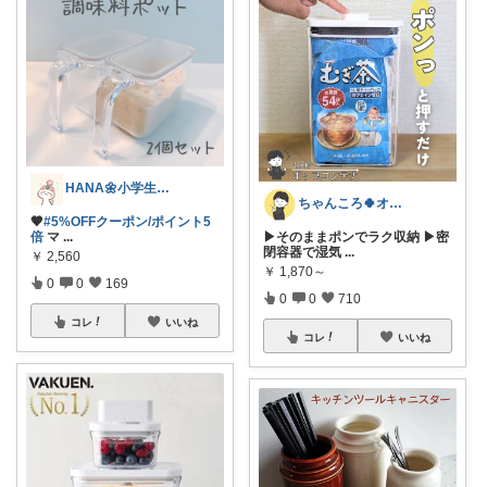
HANA🌼小学生ママ
ちゃんころ🍀オリ写/インテリア/キッズ
🤎
#5%OFFクーポン/ポイント5
倍
マ
...
▶そのままポンでラク収納 ▶密
閉容器で湿気
...
￥
2,560
￥
1,870～
0
0
169
0
0
710
コレ
いいね
コレ
いいね