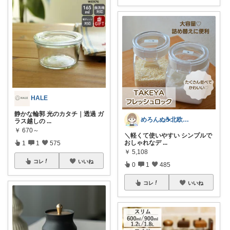
HALE
静かな輪郭 光のカタチ｜透過 ガ
めろんぬ☕️北欧ナチュラルな暮らし
ラス越しの
...
￥
670～
＼軽くて使いやすい シンプルで
おしゃれなデ
...
1
1
575
￥
5,108
コレ
いいね
0
1
485
コレ
いいね