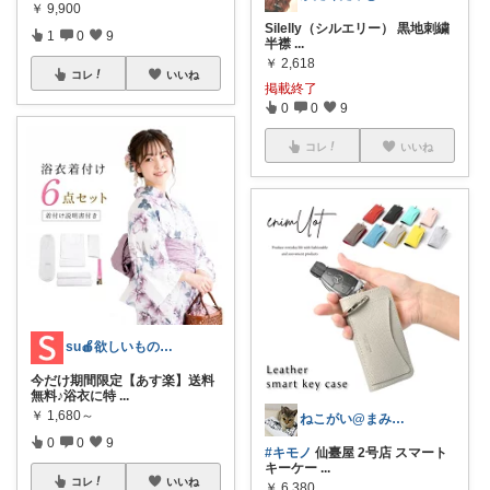
￥
9,900
Silelly（シルエリー） 黒地刺繍
1
0
9
半襟
...
￥
2,618
コレ
いいね
掲載終了
0
0
9
コレ
いいね
su🍎欲しいものいっぱいです🍎
今だけ期間限定【あす楽】送料
無料♪浴衣に特
...
￥
1,680～
ねこがい@まみりむ😼
0
0
9
#キモノ
仙臺屋 2号店 スマート
キーケー
...
コレ
いいね
￥
6,380