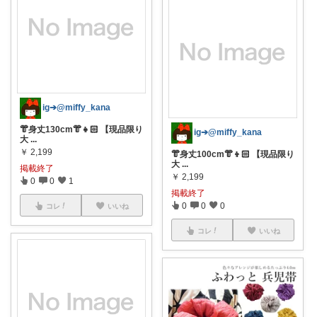
ig➔@miffy_kana
👘身丈130cm👘👧🏻 【現品限り
ig➔@miffy_kana
大
...
￥
2,199
👘身丈100cm👘👦🏻 【現品限り
大
...
掲載終了
￥
2,199
0
0
1
掲載終了
0
0
0
コレ
いいね
コレ
いいね