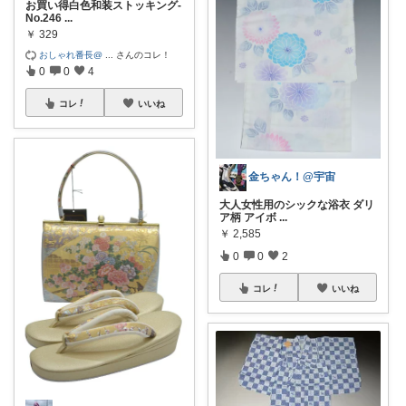
お買い得白色和装ストッキング-
No.246
...
￥
329
おしゃれ番長@
...
さんのコレ！
0
0
4
コレ
いいね
金ちゃん！@宇宙
大人女性用のシックな浴衣 ダリ
ア柄 アイボ
...
￥
2,585
0
0
2
コレ
いいね