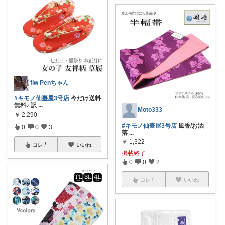
flw Penちゃん
#キモノ仙臺屋3号店
今だけ送料
無料♪ 訳
...
Moto333
￥
2,290
#キモノ仙臺屋3号店
風香/お洒
0
0
3
落
...
￥
1,322
コレ
いいね
掲載終了
0
0
2
コレ
いいね