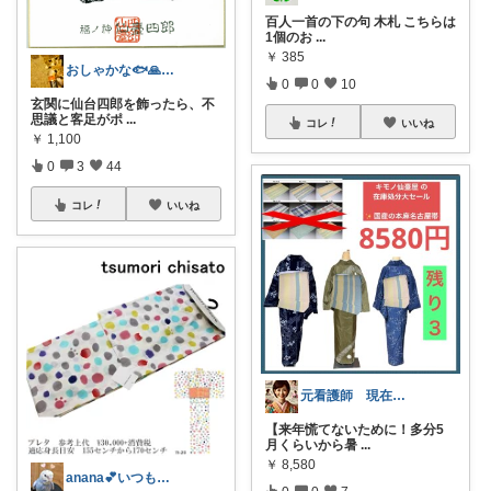
百人一首の下の句 木札 こちらは
1個のお
...
￥
385
おしゃかな🐟️🙏🐟️
0
0
10
玄関に仙台四郎を飾ったら、不
思議と客足がポ
...
コレ
いいね
￥
1,100
0
3
44
コレ
いいね
元看護師 現在古物商 人生いろいろ
【来年慌てないために！多分5
月くらいから暑
...
￥
8,580
anana💕いつもありがと💕︎
0
0
7