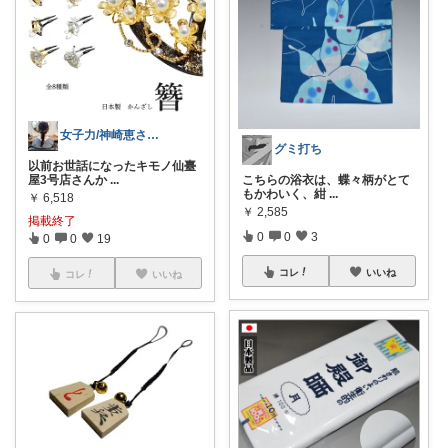
女子力/神崎恵さんコレクションもあります
グミ打ち
以前お世話になったキモノ仙臺
屋3号店さんか
...
こちらの浴衣は、蝶々柄がとて
もかわいく、紺
...
￥
6,518
￥
2,585
掲載終了
0
0
3
0
0
19
コレ
いいね
コレ
いいね