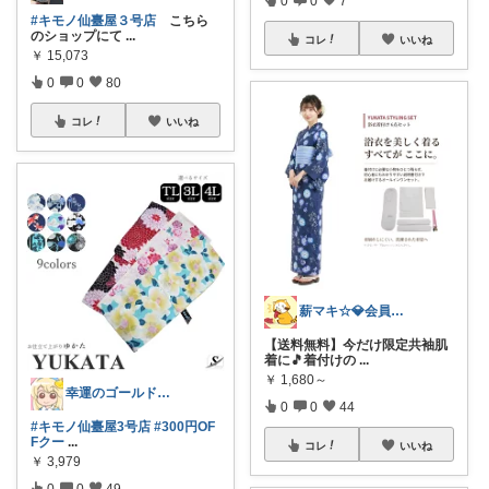
#キモノ仙臺屋３号店
こちら
のショップにて
...
コレ
いいね
￥
15,073
0
0
80
コレ
いいね
薪マキ☆💎会員になれたꪔ̤̫
【送料無料】今だけ限定共袖肌
着に🎵着付けの
...
￥
1,680～
幸運のゴールドスライム💓まったり🤗
0
0
44
#キモノ仙臺屋3号店
#300円OF
Fクー
...
コレ
いいね
￥
3,979
0
0
49