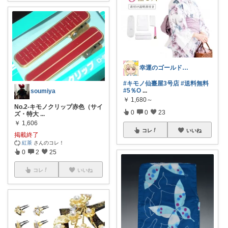
幸運のゴールドスライム💓まったり🤗
#キモノ仙臺屋3号店
#送料無料
#5％O
...
soumiya
￥
1,680～
No.2-キモノクリップ赤色（サイ
0
0
23
ズ・特大
...
￥
1,606
コレ
いいね
掲載終了
紅茶
さんのコレ！
0
2
25
コレ
いいね