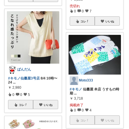
売切れ
0
0
7
コレ
いいね
ぱんだん
#キモノ仙臺屋3号店
8/4 10時〜
Moto333
24
...
￥
2,980
#キモノ
仙臺屋 本店 うすもの時
期
...
0
0
5
￥
3,718
掲載終了
コレ
いいね
0
0
4
コレ
いいね