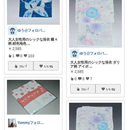
ゆう@フォロバ100％
大人女性用のシックな浴衣 蝶々
柄 紺色地色
...
￥
2,585
ゆう@フォロバ100％
1
0
103
大人女性用のシックな浴衣 ダリ
ア柄 アイボ
...
コレ
いいね
￥
2,585
0
0
7
コレ
いいね
Yummyフォロバします シンプル大好き