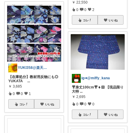
￥
22,550
0
0
2
コレ
いいね
YUKI358@楽天ROOM
【在庫処分】教材用反物にも◎
ig➔@miffy_kana
YUKATA
...
￥
3,685
👘身丈100cm👘👧🏻 【現品限り
大特
...
0
0
1
￥
2,695
0
0
0
コレ
いいね
コレ
いいね