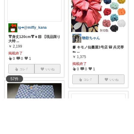
ig➔@miffy_kana
👘身丈120cm👘👧🏻 【現品限り
物欲ちゃん
大特
...
￥
2,199
📙 キモノ仙臺屋3号店 🎒 兵児帯
👞
...
掲載終了
￥
1,375
0
0
1
掲載終了
0
0
1
コレ
いいね
57
件
コレ
いいね
ig➔@miffy_kana