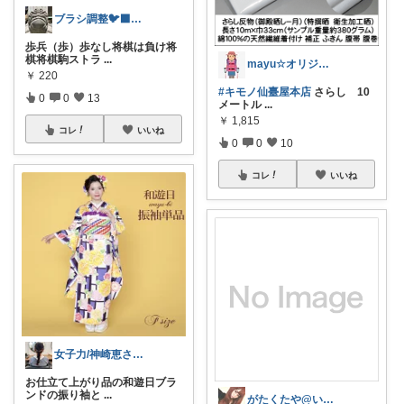
ブラシ調整🐦‍⬛7/25.26🙌
歩兵（歩）歩なし将棋は負け将
棋将棋駒ストラ
...
mayu☆オリジナル写真多め
￥
220
#キモノ仙臺屋本店
さらし 10
0
0
13
メートル
...
￥
1,815
コレ
いいね
0
0
10
コレ
いいね
女子力/神崎恵さんコレクションもあります
お仕立て上がり品の和遊日ブラ
ンドの振り袖と
...
がたくたや@いいねありがとう😊