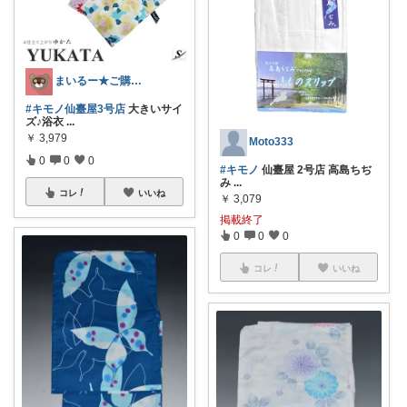
まいるー★ご購入感謝( ´∀`)👍
#キモノ仙臺屋3号店
大きいサイ
ズ♪浴衣
...
￥
3,979
Moto333
0
0
0
#キモノ
仙臺屋 2号店 高島ちぢ
み
...
コレ
いいね
￥
3,079
掲載終了
0
0
0
コレ
いいね