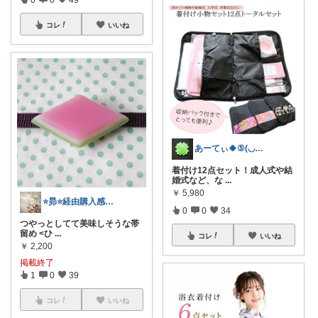
コレ
いいね
あーてぃ🍀⑤(◡‿◡ฺ✿)
着付け12点セット！成人式や結
婚式など、な
...
￥
5,980
⭐️昴⭐️経由購入感謝です💎
0
0
34
つやっとしてて美味しそうな帯
留め <ひ
...
コレ
いいね
￥
2,200
掲載終了
1
0
39
コレ
いいね