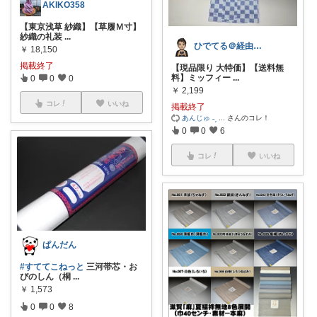
AKIKO358
【東京浅草 紗織】【草履Ｍ寸】
紗織の礼装
...
ひでてる＠経由購入ありがとうございます♪
￥
18,150
掲載終了
【現品限り 大特価】【送料無
料】ミッフィー
...
0
0
0
￥
2,199
コレ
いいね
掲載終了
あんじゅ ˗ˏ
...
さんのコレ！
0
0
6
コレ
いいね
ぱんだん
#すててこねっと
三河帯芯・お
びのしん（桐
...
￥
1,573
0
0
8