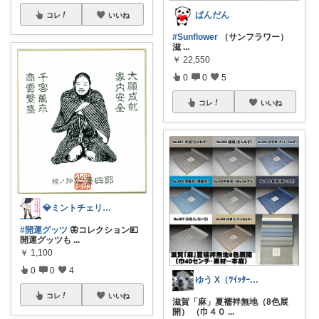
ぱんだん
コレ
いいね
#Sunflower
（サンフラワー）
滋
...
￥
22,550
0
0
5
コレ
いいね
💎ミントチェリ〜🍒
#開運グッツ
🦋コレクション💴
開運グッツも
...
￥
1,100
0
0
4
ゆう X（ﾂｲｯﾀｰ）@mihaneed
コレ
いいね
滋賀「麻」夏襦袢無地（8色展
開） （巾４０
...