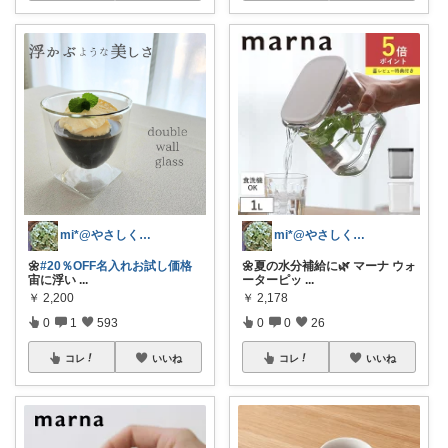
mi*@やさしく整う暮らし
mi*@やさしく整う暮らし
🌼
#20％OFF名入れお試し価格
🌼夏の水分補給に🌿 マーナ ウォ
宙に浮い
...
ーターピッ
...
￥
2,200
￥
2,178
0
1
593
0
0
26
コレ
いいね
コレ
いいね