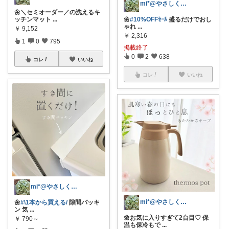
mi*@やさしく整う暮らし
🌼＼セミオーダー／の洗えるキ
ッチンマット
...
🌼
#10%OFFｾｰﾙ
盛るだけでおし
ゃれ
...
￥
9,152
￥
2,316
1
0
795
掲載終了
0
2
638
コレ
いいね
コレ
いいね
mi*@やさしく整う暮らし
mi*@やさしく整う暮らし
🌼
#\1本から買える/
隙間パッキ
ン 気
...
🌼お気に入りすぎて2台目♡ 保
￥
790～
温も保冷もで
...