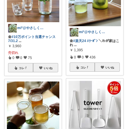
mi*@やさしく整う暮らし
mi*@やさしく整う暮らし
🌼
#10万ポイント当選チャンス
7/31.2
...
🌼
#楽天24
#ｸｰﾎﾟﾝ
＼わが家はこ
れ
...
￥
3,960
￥
1,395
売切れ
0
0
436
0
0
75
コレ
いいね
コレ
いいね