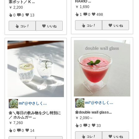
HARIO
...
茶ポット／ K
...
￥
1,690
￥
2,200
1
0
498
0
0
13
コレ
いいね
コレ
いいね
mi*@やさしく整う暮らし
mi*@やさしく整う暮らし
🌼double wall glass ​
...
🌼＼毎日の飲み物を少し特別に
／ ホルムガー
...
￥
2,090～
￥
7,260
0
2
33
0
0
14
コレ
いいね