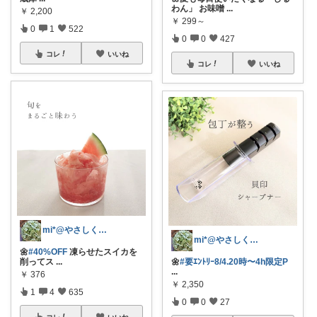
わん」 お味噌
...
￥
2,200
￥
299～
0
1
522
0
0
427
コレ
いいね
コレ
いいね
mi*@やさしく整う暮らし
mi*@やさしく整う暮らし
🌼
#40%OFF
凍らせたスイカを
削ってス
...
🌼
#要ｴﾝﾄﾘｰ8/4.20時〜4h限定P
...
￥
376
￥
2,350
1
4
635
0
0
27
コレ
いいね