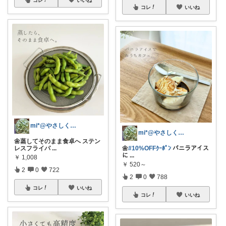
コレ
いいね
mi*@やさしく整う暮らし
mi*@やさしく整う暮らし
🌼蒸してそのまま食卓へ ステン
レスフライパ
...
🌼
#10%OFFｸｰﾎﾟﾝ
バニラアイス
に
...
￥
1,008
￥
520～
2
0
722
2
0
788
コレ
いいね
コレ
いいね