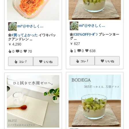
mi*@やさしく整う暮らし
mi*@やさしく整う暮らし
🌼
#30%OFFｸｰﾎﾟﾝ
プレーンヨー
🌼
#買ってよかった
イワキパッ
グ
...
クアンドレン
...
￥
627
￥
4,290
1
0
638
0
0
70
コレ
いいね
コレ
いいね