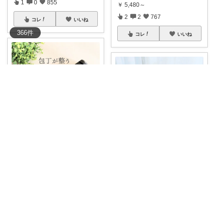
1
0
855
￥
5,480～
2
2
767
コレ
いいね
366
件
コレ
いいね
mi*@やさしく整う暮らし
mi*@やさしく整う暮らし
🌼
#10％OFFｸｰﾎﾟﾝ
#ﾎﾟｲﾝﾄ1
...
￥
2,420
🌼pack&range ＼毎日のごはん
1
0
787
作り
...
￥
9,350
コレ
いいね
2
7
920
コレ
いいね