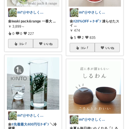
mi*@やさしく整う暮らし
mi*@やさしく整う暮らし
🌼iwaki pack&range 一番大
...
🌼
#20%OFF＋ｸｰﾎﾟﾝ
凍らせたス
イ
...
￥
3,899～
￥
474
0
0
227
5
2
835
コレ
いいね
コレ
いいね
mi*@やさしく整う暮らし
mi*@やさしく整う暮らし
🌼
#先着最大400円引ｸｰﾎﾟﾝ
＼冷
蔵庫
...
🌼夏も毎日使いたくなる「しる