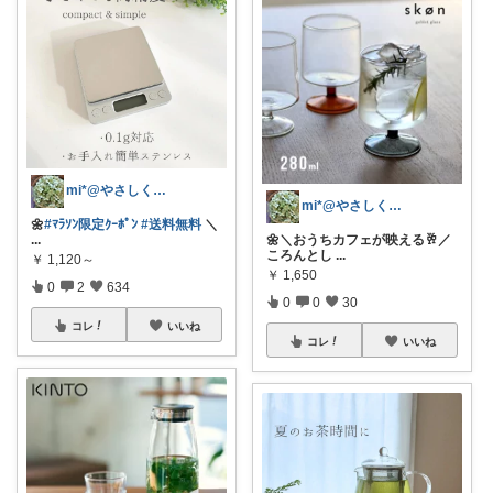
mi*@やさしく整う暮らし
mi*@やさしく整う暮らし
🌼
#ﾏﾗｿﾝ限定ｸｰﾎﾟﾝ
#送料無料
＼
...
🌼＼おうちカフェが映える🥂／
ころんとし
...
￥
1,120～
￥
1,650
0
2
634
0
0
30
コレ
いいね
コレ
いいね