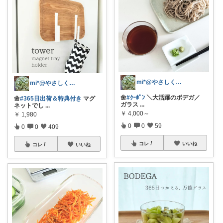
mi*@やさしく整う暮らし
mi*@やさしく整う暮らし
🌼
#ｸｰﾎﾟﾝ
＼大活躍のボデガ／
🌼
#365日出荷＆特典付き
マグ
ガラス
...
ネットでし
...
￥
4,000～
￥
1,980
0
0
59
0
0
409
コレ
いいね
コレ
いいね