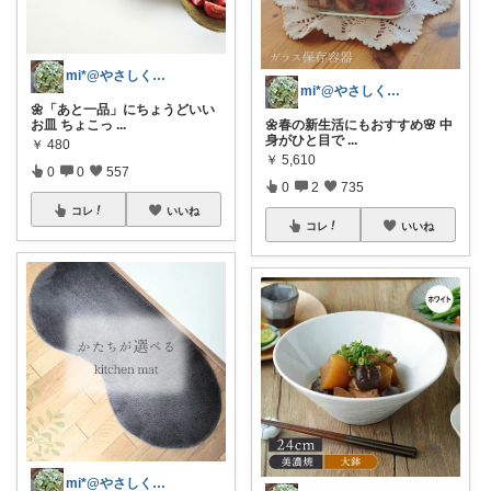
mi*@やさしく整う暮らし
mi*@やさしく整う暮らし
🌼「あと一品」にちょうどいい
お皿 ちょこっ
...
🌼春の新生活にもおすすめ🌸 中
身がひと目で
...
￥
480
￥
5,610
0
0
557
0
2
735
コレ
いいね
コレ
いいね
mi*@やさしく整う暮らし