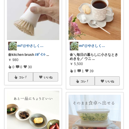
mi*@やさしく整う暮らし
mi*@やさしく整う暮らし
🌼kitchen brush
#ﾎﾟｲﾝﾄ
...
🌼＼毎日の暮らしに小さなとき
めきを／ ウニ
...
￥
980
￥
5,500
0
0
30
0
1
39
コレ
いいね
コレ
いいね