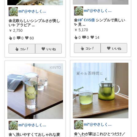
mi*@やさしく整う暮らし
mi*@やさしく整う暮らし
🌼
#ﾎﾟｲﾝﾄ5倍
シンプルで美しい
🌼北欧らしいシンプルさが美し
✨ 見
...
い✨ アラビア
...
￥
5,170
￥
2,750
0
0
14
0
0
60
コレ
いいね
コレ
いいね
mi*@やさしく整う暮らし
mi*@やさしく整う暮らし
🌼＼わが家はこれひとつだけ／
🌼＼洗いやすくておしゃれな麦