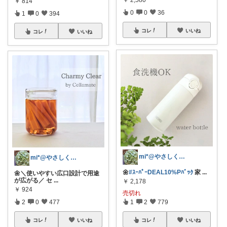
￥
814
0
0
36
1
0
394
コレ
いいね
コレ
いいね
mi*@やさしく整う暮らし
mi*@やさしく整う暮らし
🌼
#ｽｰﾊﾟｰDEAL10%Pﾊﾞｯｸ
家
...
🌼＼使いやすい広口設計で用途
が広がる／ セ
...
￥
2,178
￥
924
売切れ
2
0
477
1
2
779
コレ
いいね
コレ
いいね