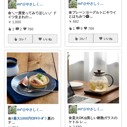
mi*@やさしく整う暮らし
mi*@やさしく整う暮らし
🌼プレーンヨーグルトにキウイ
🌼＼一度使ってみてほしい／ ド
とはちみつ🥝
...
イツ生まれの
...
￥
682
￥
1,000
1
9
766
1
2
760
コレ
いいね
コレ
いいね
mi*@やさしく整う暮らし
mi*@やさしく整う暮らし
🌼直火OK◎美しい耐熱ガラスの
🌼
#最大1000円OFFｸｰﾎﾟﾝ
夏の
ケトル レ
...
テ
...
￥
2,580