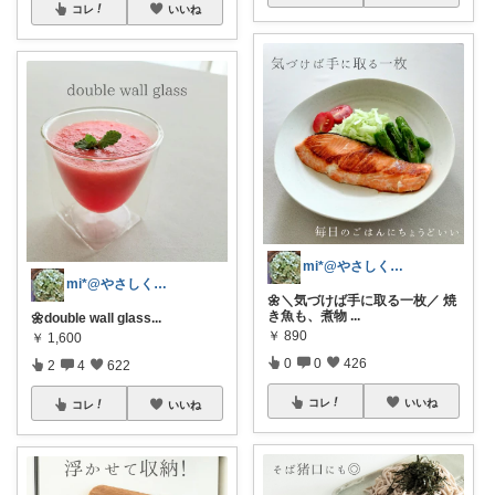
コレ
いいね
mi*@やさしく整う暮らし
mi*@やさしく整う暮らし
🌼＼気づけば手に取る一枚／ 焼
き魚も、煮物
...
🌼double wall glass ​
...
￥
890
￥
1,600
0
0
426
2
4
622
コレ
いいね
コレ
いいね