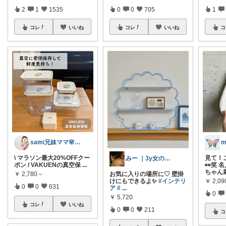
2
1
1535
0
0
705
1
コレ
いいね
コレ
いいね
コ
sami兄妹ママ🌸こどもとママのもの
m
\ マラソン最大20%OFFクー
見て！
みー ｜3y女の子ママ
ポン / VAKUENの真空保
...
👀笑
ちゃん
￥
2,780～
お気に入りの場所に♡ 壁掛
￥
2,09
けにもできるよ✨
#インテリ
0
0
631
ア
#
...
0
￥
5,720
コレ
いいね
0
0
211
コ