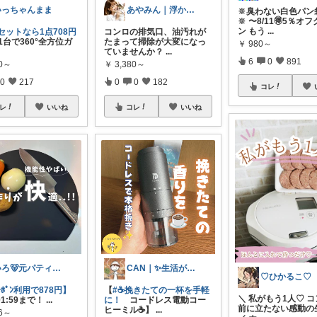
いっちゃんまま
あやみん｜浮かせる収納と快適生活
🔆臭わない白色パン
🔆 〜8/11🉐5％オ
ン もう
...
セットなら1点708円
コンロの排気口、油汚れが
1台で360°全方位ガ
たまって掃除が大変になっ
￥
980～
ていませんか？
...
6
0
891
80～
￥
3,380～
0
217
0
0
182
コレ
レ
いいね
コレ
いいね
いろ🐻元パティシエ🍫
CAN｜✨生活が楽になる✨
♡ひかるこ♡
ｰﾎﾟﾝ利用で878円】
【
#☕挽きたての一杯を手軽
＼ 私がもう1人♡ 
 01:59まで！
...
に！
コードレス電動コー
前に立たない感動の
ヒーミル☕】
...
96～