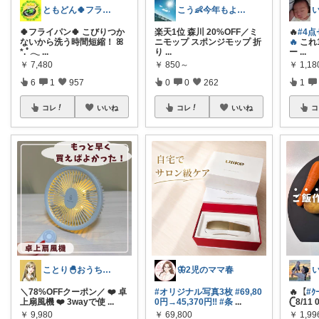
ともどん🍀フライパン料理ある暮らし🍳
こう👶今年もよろしくお願いします🥹
🍀フライパン🍀 こびりつか
楽天1位 森川 20%OFF／ミ
🔥
#4点
ないから洗う時間短縮！ ꕤ
ニモップ スポンジモップ 折
🔥
これ
*.ﾟ𓂃
...
り
...
ー
...
￥
7,480
￥
850～
￥
1,1
6
1
957
0
0
262
1
コレ
いいね
コレ
いいね
コ
ことり🐣おうち時間快適＆UV対策
🦋2児のママ春
＼78%OFFクーポン／ ❤️ 卓
#オリジナル写真3枚
#69,80
🔥【
#ｸ
上扇風機 ❤️ 3wayで使
...
0円→45,370円‼
#条
...
𓊆8/11
￥
9,980
￥
69,800
￥
1,9