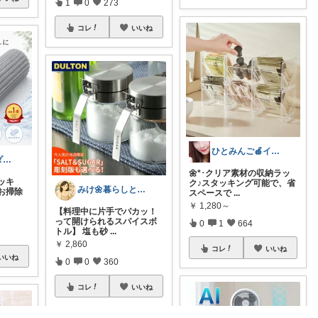
1
0
273
コレ
いいね
ひとみんご🍎‪インテリア雑貨
ほっきょく💎ダイヤモンド会員💎
🌼*･クリア素材の収納ラッ
ッキ
ク♪スタッキング可能で、省
みけ🌼暮らしとキッチン
お掃除
スペースで
...
￥
1,280～
【料理中に片手でパカッ！
って開けられるスパイスボ
0
1
664
トル】 塩も砂
...
￥
2,860
コレ
いいね
いいね
0
0
360
コレ
いいね