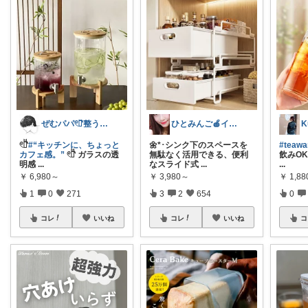
ぜむパパ𓏲𓎨整う暮らしのお手伝い
ひとみんご🍎‪インテリア雑貨
𓏲𓎨
#“キッチンに、ちょっと
🌼*･シンク下のスペースを
#teaw
カフェ感。”
𓏲𓎨 ガラスの透
無駄なく活用できる、便利
飲みO
明感
...
なスライド式
...
...
￥
6,980～
￥
3,980～
￥
1,8
1
0
271
3
2
654
0
コレ
いいね
コレ
いいね
コ