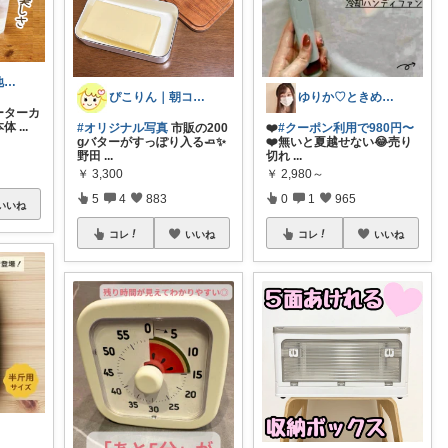
まきっち🌿心地よい暮らし🌿
ぴこりん｜朝コレ｜良いものを長く🌿
ゆりか♡ときめく暮らしと服✨️
ォーターカ
本体
...
#オリジナル写真
市販の200
❤️
#クーポン利用で980円〜
gバターがすっぽり入る🧈✨
❤️無いと夏越せない😂売り
野田
...
切れ
...
￥
3,300
￥
2,980～
5
4
883
0
1
965
いいね
コレ
いいね
コレ
いいね