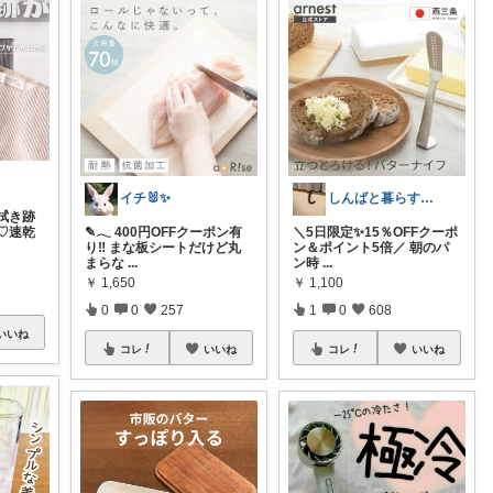
イチ🐰✨
しんばと暮らす日々
拭き跡
♡速乾
✎𓂃 400円OFFクーポン有
＼5日限定✨15％OFFクーポ
り‼ まな板シートだけど丸
ン＆ポイント5倍／ 朝のパ
まらな
...
ン時
...
￥
1,650
￥
1,100
0
0
257
1
0
608
いいね
コレ
いいね
コレ
いいね