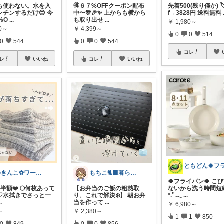
も使わない。水を入
🉐６７%OFFクーポン配布
先着500(残り僅か) 🏷
ンチンするだけ😊 今
中〜🎊🎉✨ 上からも横から
f→3828円 送料無料
%O
...
も取り出せ
...
￥
1,980～
80～
￥
4,399～
0
0
514
0
544
0
0
544
コレ
レ
いいね
コレ
いいね
ゆきんこ✿ワーママ時短アイテム✿
もちこ🐈‍⬛暮らしのお気に入り🌷
🍀フライパン🍀 こ
目半額❤️ 🌕何枚あって
【お弁当のご飯の粗熱取
ないから洗う時間短縮
♡水拭きでさっと一
り、これで解決❄️】 朝お弁
*.ﾟ𓂃
...
..
当を作って
...
￥
6,980～
～
￥
2,380～
1
1
850
0
849
0
0
856