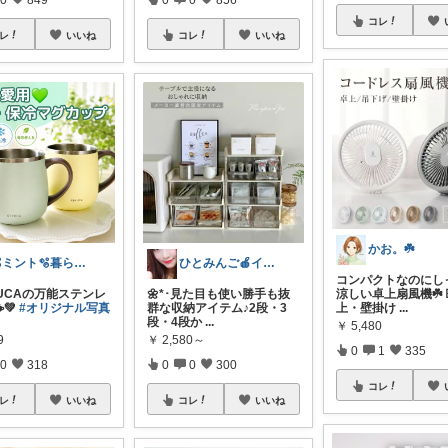
コレ
レ
いいね
コレ
いいね
かお。☘️
🫧ミント🫧暮らし⋆ﾟファッション⋆ﾟ
ひとみんご🍎‪インテリア雑貨
コンパクトなのにし
YUCAの万能ステンレ
🌼*･見た目も使い勝手も抜
涼しい卓上扇風機☘️ 
️💚
#オリジナル写真
群な収納アイテム♪2段・3
上・壁掛け
...
段・4段か
...
￥
5,480
9
￥
2,580～
0
1
335
0
318
0
0
300
コレ
レ
いいね
コレ
いいね