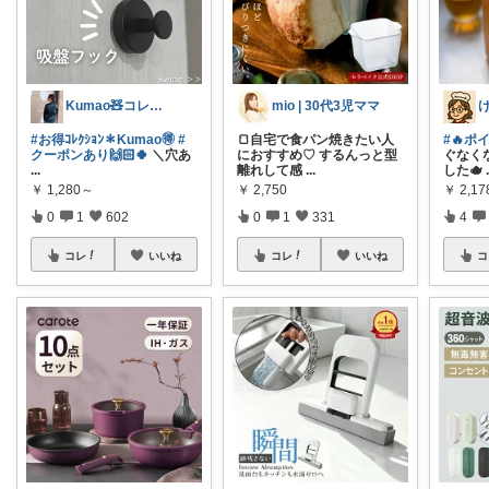
Kumao🧸コレクションみてね✨
mio | 30代3児ママ
#お得ｺﾚｸｼｮﾝ＊Kumao🉐
#
🍞自宅で食パン焼きたい人
#🔥ポ
クーポンあり🙌🏻🍀
＼穴あ
におすすめ♡ するんっと型
ぐなく
...
離れして感
...
した🫖
￥
1,280～
￥
2,750
￥
2,17
0
1
602
0
1
331
4
コレ
いいね
コレ
いいね
コ