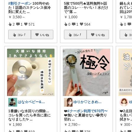
#割引クーポン
100均やめ
5枚で500円🔥送料無料✨話
鍋も火
た！話題のステンレス保冷
題のコレ･･･ヤバい！水だけ
れてレ
剤に変えた
...
で"落
...
回は20
￥
3,580～
￥
1,000
￥
1,7
2
1
571
0
1
564
0
コレ
いいね
コレ
いいね
コ
はな☆ベビー&キッズ
ゆりか♡ときめく暮らしと服✨️
1番嫌いな水回りの掃除…
❤️
#クーポン利用で970円〜
❤️2点
コレを買ったら本当に楽に
❤️無いと夏越せない😂売り
も良い
なりました✨
...
切れ
...
拭き✨
.
￥
1,980
￥
2,780～
￥
300
1
0
819
0
0
376
0