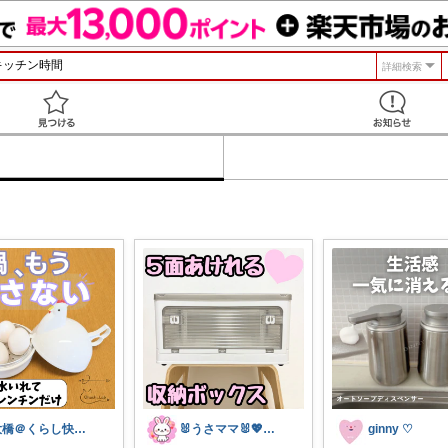
詳細検索
見つける
大橋＠くらし快適LAB🌿
🐰うさママ🐰💖キッズ・ママの日常✨
ginny ♡