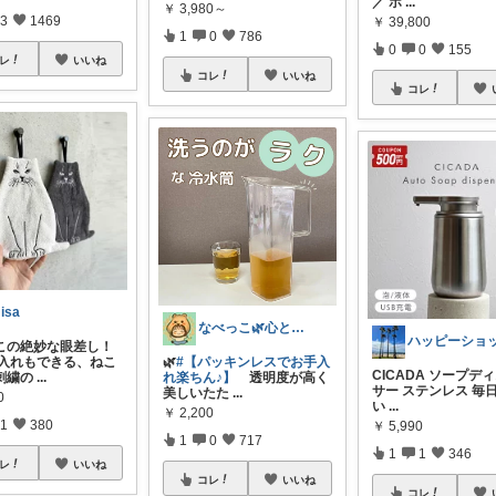
／ ホ
...
￥
3,980～
3
1469
￥
39,800
1
0
786
0
0
155
レ
いいね
コレ
いいね
コレ
isa
なべっこ🌿心と体を整える暮らし
この絶妙な眼差し！
 名入れもできる、ねこ
🌿
#【パッキンレスでお手入
CICADA ソープデ
刺繍の
...
れ楽ちん♪】
透明度が高く
サー ステンレス 毎
美しいたた
...
0
い
...
￥
2,200
1
380
￥
5,990
1
0
717
1
1
346
レ
いいね
コレ
いいね
コレ