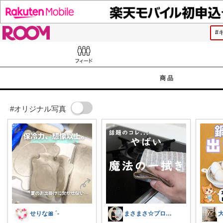
ROOM
Feed
商品
#オリジナル写真
せりな🎀 ´-
まさまさ☆プロフも見てね✨