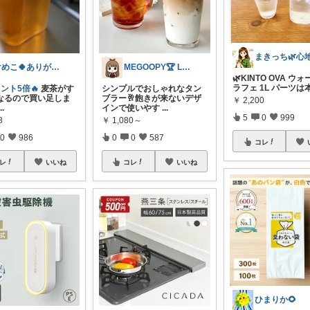
けめこ🍀ありがとうございます🤭💕
MEGOOPY🏆 LᵒᵛᵉᎽ༠ᐡ❤︎
🌿KINTO OVA ウ
ラフェ 1L パーツは
イント5倍🔥
麦茶がす
シンプルでおしゃれなタン
なるので買い足しま
ブラー🥂飽きが来ないデザ
￥
2,200
...
インで使いやす
...
5
0
999
8
￥
1,080～
0
986
0
0
587
コレ
レ
いいね
コレ
いいね
ひまりか🌻