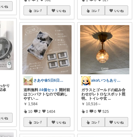
いいね
コレ
いいね
コレ
いいね
さあや🌼5日6日有難うございます
ako/いつもありがとう🌈5日感謝
っかり
☑️卓
送料無料
#4個セット
開封前
ガラスとゴールドの組み合
はコンパクトなので収納し
わせがレトロなスポット照
やすい
...
明。トイレや玄
...
￥
1,584
￥
10,516～
10
2
1404
0
0
525
いいね
コレ
いいね
コレ
いいね