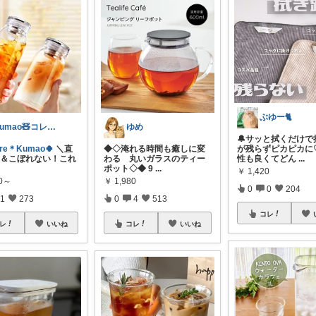
ぶゆー🐈
Kumao🧸コレクションみてね✨
ゆめ
🔔サッと拭くだけで
are＊Kumao🍀
＼直
◆◇淹れる時間も癒しに変
が残らずピカピカに
K＆こぼれない！これ
わる 丸いガラスのティー
性も良くてどん
...
ポット◇◆ 9
...
￥
1,420
80～
￥
1,980
0
0
204
1
273
0
4
513
コレ
レ
いいね
コレ
いいね