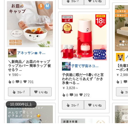
コレ
いいね
アネッサン🧺 キッチンと暮らしの実用品
＼新商品／ お皿のキャップ
ラップカバー 簡単ラップ 被
【先着3
子育て宇宙ネコ🐈育児日用品ROOM🏠
せるラ
...
ーポン利用
￥
590～
￥
2,9
子供達に暇だー‼️暑い‼️と言
われたらとりあえず「かき
0
0
701
1
氷食べる
...
￥
3,828～
コレ
いいね
コ
0
38
272
10,000
件
以上
コレ
いいね