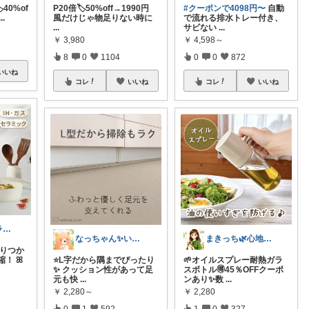
️40%of
P20倍🏷️50%off→1990円
#クーポンで4098円〜
自動
...
風だけじゃ物足りない時に
で流れる排水トレー付き、
...
サビない
...
￥
3,980
￥
4,598～
8
0
1104
0
0
872
いいね
コレ
いいね
コレ
いいね
ともどん🍀フライパン料理ある暮らし🍳
なっちゃん✨いつもありがとう😊✨
まきっち🌿心地よい暮らし🌿
びりつか
！ ꕤ
⭐️L字だから隅までぴったり
🌱オイルスプレー耐熱ガラ
✨ クッション性があって足
スボトル🉐45％OFFクーポ
元も快
...
ンあり✨数
...
￥
2,280～
￥
2,280
0
1
592
1
0
327