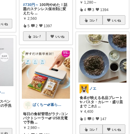
￥
1,280～
#730円～
100均やめた！話
題のステンレス保冷剤に変
4
3
1394
えたら
...
￥
2,560
コレ
いいね
いいね
5
2
1397
コレ
いいね
ノエ
ハッピーショッパー77
食卓が映える名品プレート
ィスペン
✨ パスタ・カレー・盛り皿
ぱくちー🌿暮らしを整える。
日の手洗
まで これ1
...
￥
4,400
毎日の食材管理がラク♪コン
パクトシーラー🌿 USB充電
0
0
147
で予熱
...
￥
2,980～
コレ
いいね
いいね