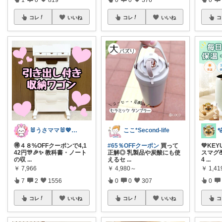
コレ
いいね
コレ
いいね
コ
🐰うさママ🐰💖キッズ・ママの日常✨
ここ*Second-life
🉐４８%OFFクーポンで4,1
#65％OFFクーポン
買って
💚KE
42円🎊🎉✨ 教科書・ノート
正解◎ 乳製品や炭酸にも使
スマグ☕
の収
...
えるセ
...
4
...
￥
7,966
￥
4,980～
￥
1,41
7
2
1556
0
0
307
0
コレ
いいね
コレ
いいね
コ