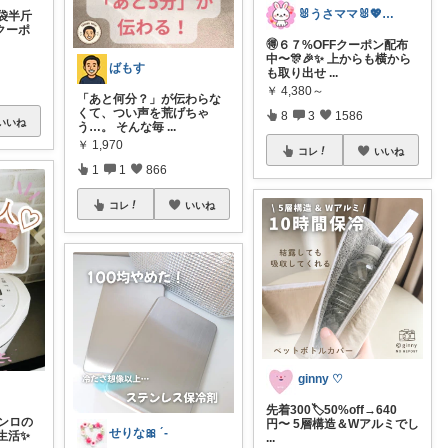
🐰うさママ🐰💖キッズ・ママの日常✨
袋半斤
フクーポ
🉐６７%OFFクーポン配布
中〜🎊🎉✨ 上からも横から
ばもす
も取り出せ
...
￥
4,380～
「あと何分？」が伝わらな
くて、つい声を荒げちゃ
8
3
1586
いいね
う…。 そんな毎
...
￥
1,970
コレ
いいね
1
1
866
コレ
いいね
ginny ♡
先着300🏷️50%off→640
コンロの
円〜 5層構造＆Wアルミでし
せりな🎀 ´-
生活✨
...