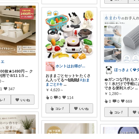
ノエ
ホントはお得がすき(⁠◠⁠‿⁠◕⁠)
00枚★1490円～ ク
で 8/11 1:5
...
おままごとセット✨ たくさ
🧽ガンコな汚れもス
ん入ってる〜🙌🙌🙌
#おま
80～
リ！水だけで手軽に
まごと
#キ
...
できる便利スポン
...
1
347
￥
4,620～
￥
1,280～
0
0
114
レ
いいね
0
0
669
コレ
いいね
コレ