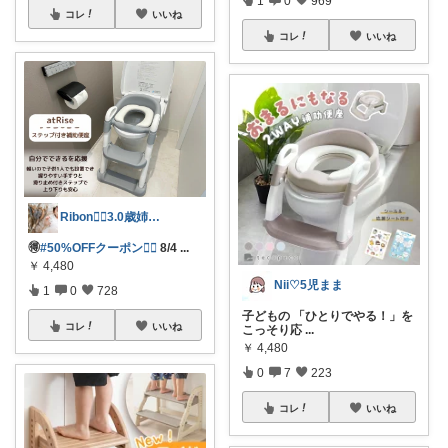
コレ
いいね
コレ
いいね
Ribon❁⃘3.0歳姉妹ﾏﾏ👧🏻♡
🉐
#50%OFFクーポン❤️‍🔥
8/4
...
￥
4,480
Nii♡5児まま
1
0
728
子どもの 「ひとりでやる！」を
コレ
いいね
こっそり応
...
￥
4,480
0
7
223
コレ
いいね