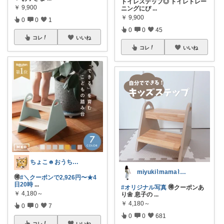
トイレステップ◎ トイレトレー
￥
9,900
ニングにぴ
...
￥
9,900
0
0
1
0
0
45
コレ
いいね
コレ
いいね
ちょこ☻おうち時間充実🏠アイテム
miyuki⌇mama⌇注文住宅計画中
🉐
#＼クーポンで2,926円〜★4
日20時
...
#オリジナル写真
🉐クーポンあ
￥
4,180～
り🌼 息子の
...
￥
4,180～
0
0
7
0
0
681
コレ
いいね