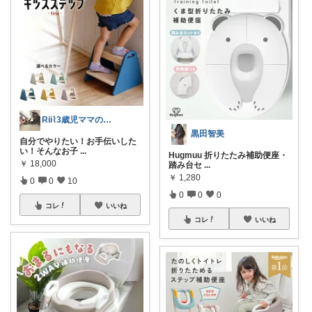
Rii⌇3歳児ママの子育てroom🧸
黒田智美
自分でやりたい！お手伝いした
い！そんなお子
...
Hugmuu 折りたたみ補助便座・
￥
18,000
踏み台セ
...
￥
1,280
0
0
10
0
0
0
コレ
いいね
コレ
いいね