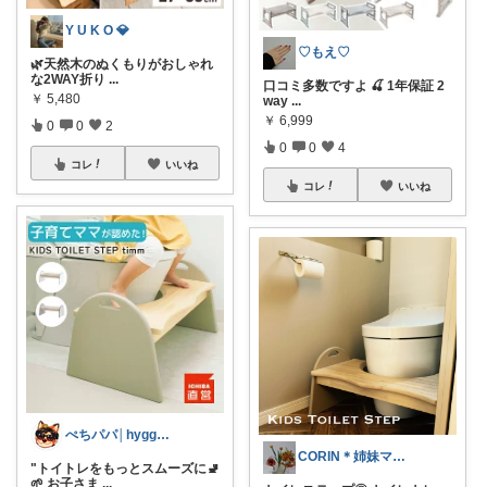
Y U K O 💎
♡もえ♡
🌿天然木のぬくもりがおしゃれ
な2WAY折り
...
口コミ多数ですよ 🍒 1年保証 2
￥
5,480
way
...
￥
6,999
0
0
2
0
0
4
コレ
いいね
コレ
いいね
ぺちパパ│hyggeな心意気を大切に🌿
CORIN＊姉妹ママ＊ぜんぶオリ写＊
"トイトレをもっとスムーズに🚽
🌱 お子さま
...