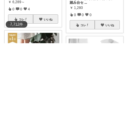
￥
6,289～
踏み台セ
...
￥
1,280
0
0
4
0
0
0
コレ
いいね
7,712
件
コレ
いいね
とねてぬ🌸2児ママ✿毎日をラク&快適に
おもち
#4日20時〜50%OFFクーポン🔥
♡
...
🚗車好きの息子のトイトレに🚽
￥
4,180～
トイレに入
...
￥
5,390
0
0
6
0
0
2
コレ
いいね