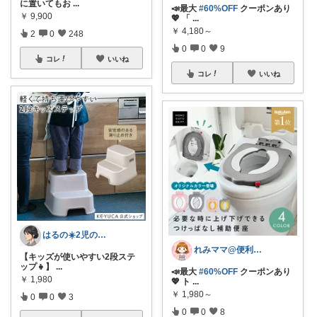
に置いてもお
...
📣最大
#60%OFF
クーポンあり
￥
9,900
💖 「
...
￥
4,180～
2
0
248
0
0
9
コレ
いいね
コレ
いいね
はるの☀️2児のママ𓂃◌𓈒𓐍
れみママ@便利雑貨¸¸kids
【キッズが使いやすい2段ステ
ップ👧】
...
📣最大
#60%OFF
クーポンあり
￥
1,980
💖 ト
...
￥
1,980～
0
0
3
0
0
8