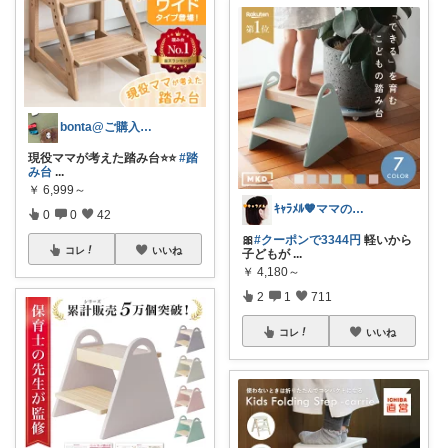
bonta@ご購入感謝です⭐️
現役ママが考えた踏み台⭐️⭐️
#踏
み台
...
￥
6,999～
ｷｬﾗﾒﾙ🧡ママのかわいい×ラク育児✼
0
0
42
🎀
#クーポンで3344円
軽いから
コレ
いいね
子どもが
...
￥
4,180～
2
1
711
コレ
いいね