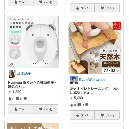
コレ
いいね
コレ
いいね
坂本結子
Ryan Westwood
Hugmuu 折りたたみ補助便座・
踏み台セ
...
🚽✨ トイレトレーニング、つい
￥
1,280
に成功！✨🚽
...
￥
5,480
0
0
1
0
0
2
コレ
いいね
コレ
いいね