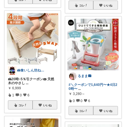
コレ
いいね
🍰食いしん坊ねっこ🍩毎日タロット占い
るまま🛍️
🍰20時~5％引クーポン🍩 天然
木のやさし
...
#＼クーポンで1,640円〜★4日2
￥
6,999
0時〜
...
￥
3,280～
1
0
6
0
0
6
コレ
いいね
コレ
いいね