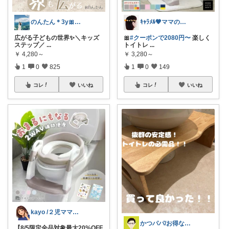
のんたん＊3y🎀1y👶🏻🍼
ｷｬﾗﾒﾙ🧡ママのかわいい×ラク育児✼
広がる子どもの世界✨＼キッズ
🎀
#クーポンで2080円〜
楽しく
ステップ／
...
トイトレ
...
￥
4,280～
￥
3,280～
1
0
825
1
0
149
コレ
いいね
コレ
いいね
kayo /２児ママ・子育てグッズ🌿
かつパパ/お得な子供服、育児商品の紹介✨
【8/5限定全品対象最大20%OFF