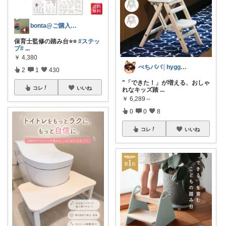
bonta@ご購入感謝です⭐️
保育士監修の踏み台⭐️⭐️
#ステッ
プ
#
...
￥
4,380
ぺちパパ│hyggeな心意気を大切に🌿
2
1
430
"「できた！」が増える、おしゃ
コレ
いいね
れなキッズ踏
...
￥
6,289～
0
0
8
コレ
いいね