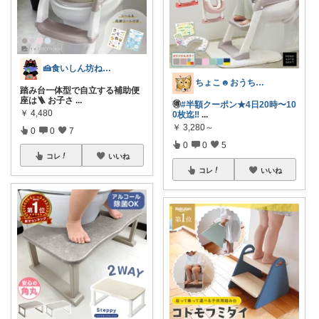
🍰食いしん坊ねっこ🍩毎日タロット占い
ちょこ☻おうち時間充実🏠アイテム
踏み台一体型で自立する補助便
座は🪜 お子さ
...
🉐
#半額クーポン★4日20時〜10
￥
4,480
0枚迄‼
...
￥
3,280～
0
0
7
0
0
5
コレ
いいね
コレ
いいね