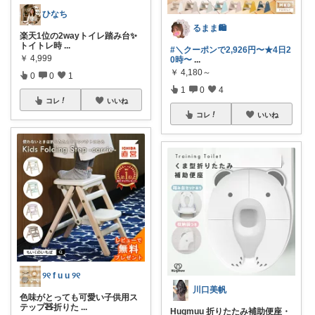
ひなち
るまま🛍️
楽天1位の2wayトイレ踏み台✨
トイトレ時
...
#＼クーポンで2,926円〜★4日2
￥
4,999
0時〜
...
￥
4,180～
0
0
1
1
0
4
コレ
いいね
コレ
いいね
୨୧ f u u ୨୧
川口美帆
色味がとっても可愛い子供用ス
テップ🧸折りた
...
Hugmuu 折りたたみ補助便座・