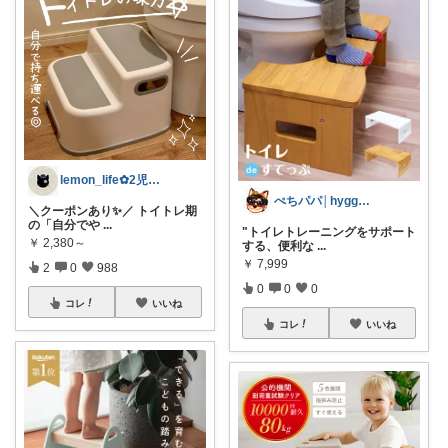
lemon_life✿2児ママ
ぺちパパ│hyggeな心意気を大切に🌿
＼クーポンあり✨／ トイトレ期
の「自分でや
...
"トイレトレーニングをサポート
￥
2,380～
する、便利な
...
￥
7,999
2
0
988
0
0
0
コレ
いいね
コレ
いいね