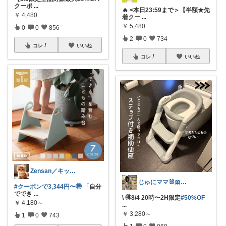
クーポ
...
🔥 <本日23:59まで＞【半額★先
￥
4,480
着クー
...
￥
5,480
0
0
856
2
0
734
コレ
いいね
コレ
いいね
Zensan／キッズ☆ベビーROOM
じゅにママ🐰🎀2yboyワーママ
#クーポンで3,344円〜🉐
「自分
ででき
...
\ 🉐8/4 20時〜2H限定
#50%OF
￥
4,180～
...
￥
3,280～
1
0
743
1
0
969