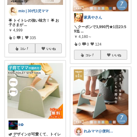
mio | 30代3児ママ
家具やさん
🌟 トイトレの強い味方！ 🌟 お
子さまが
...
＼クーポンで3,990円★1日23:5
￥
4,999
9迄
...
￥
4,180～
0
1
335
0
0
124
コレ
いいね
コレ
いいね
it✿
れみママ@便利雑貨¸¸kids
🌿 デザインが可愛くて、トイレ