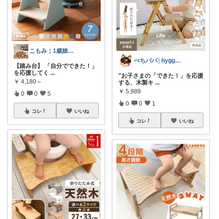
こもみ￤1歳娘＆インテリア
ぺちパパ│hyggeな心意気を大切に🌿
【踏み台】 「自分でできた！」
を応援してく
...
"お子さまの「できた！」を応援
￥
4,180～
する、木製キ
...
￥
5,989
0
0
5
0
0
1
コレ
いいね
コレ
いいね