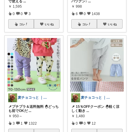
で使える
...
バツグン♪
...
￥
1,595
￥
998
0
0
3
6
0
1438
コレ
いいね
コレ
いいね
麦チョコっと ｜ キッズ＆ベビー 夏
麦チョコっと ｜ キッズ＆ベビー 夏
📌プチプラ＆送料無料 🐣どっち
📌 15％OFFクーポン 🐣軽く涼
も前でOKだ
...
しく動き
...
￥
950～
￥
1,480
3
1
1322
0
0
12