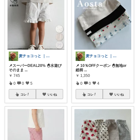
麦チョコっと ｜ キッズ＆ベビー 夏
麦チョコっと ｜ キッズ＆ベビー 夏
📌スーパーDEAL20% 🐣水遊び
📌 10％OFFクーポン 🐣無地or
そのまま
...
総柄
...
￥
745
￥
1,350
0
0
5
0
0
4
コレ
いいね
コレ
いいね