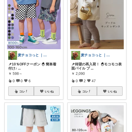
麦チョコっと ｜ キッズ＆ベビー 夏
麦チョコっと ｜ キッズ＆ベビー 夏
📌10％OFFクーポン 🐣 簡単着
📌待望の再入荷！ 🐣モコモコ表
付け♪
...
面パイル プ
...
￥
598～
￥
2,090
0
0
6
0
2
47
コレ
いいね
コレ
いいね