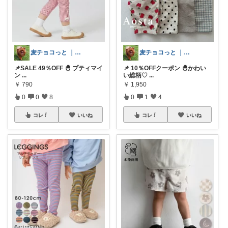
麦チョコっと ｜ キッズ＆ベビー 夏
麦チョコっと ｜ キッズ＆ベビー 夏
📌SALE 49％OFF 🐣 プティマイ
📌 10％OFFクーポン 🐣かわい
ン
...
い総柄♡
...
￥
790
￥
1,950
0
0
8
0
1
4
コレ
いいね
コレ
いいね