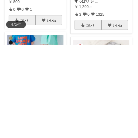
すっぽり シ
...
￥
800
￥
1,290～
0
0
1
3
0
1325
コレ
いいね
473
件
コレ
いいね
麦チョコっと ｜ キッズ＆ベビー 夏
麦チョコっと ｜ キッズ＆ベビー 夏
📌プチプラ＆送料無料 🐣選べる
3タイプの
...
📌シワになりにくい◎ 🐣コット
ン100％
...
￥
1,100
￥
1,999
7
0
1339
0
0
8
コレ
いいね