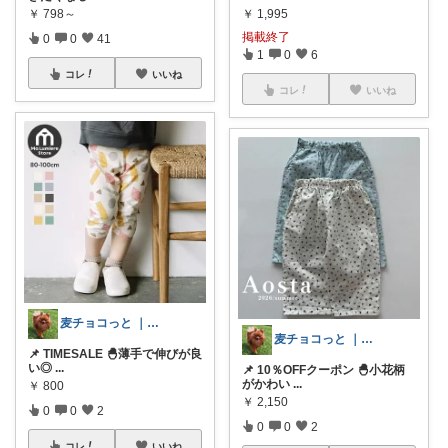
￥
798～
￥
1,995
掲載終了
0
0
41
1
0
6
コレ
いいね
コレ
いいね
麦チョコっと ｜ キッズ＆ベビー 夏
麦チョコっと ｜ キッズ＆ベビー 夏
📌 TIMESALE 🐣薄手で伸びが良
い◎
...
📌 10％OFFクーポン 🐣小花柄
がかわい
...
￥
800
￥
2,150
0
0
2
0
0
2
コレ
いいね