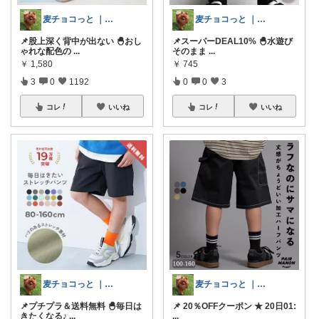
麦チョコっと ｜ キッズ＆ベビー 夏
麦チョコっと ｜ キッズ＆ベビー 夏
📌股上深く背中が出ない 🐣おし
📌スーパーDEAL10% 🐣水遊び
ゃれな配色の
...
そのまま
...
￥
1,580
￥
745
3
0
1192
0
0
3
コレ
いいね
コレ
いいね
麦チョコっと ｜ キッズ＆ベビー 夏
麦チョコっと ｜ キッズ＆ベビー 夏
📌プチプラ＆送料無料 🐣毎日は
📌 20％OFFクーポン ★ 20日01:
きたくなる♪
...
...