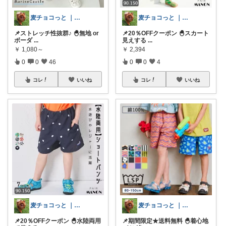
麦チョコっと ｜ キッズ＆ベビー 夏
麦チョコっと ｜ キッズ＆ベビー 夏
📌ストレッチ性抜群♪ 🐣無地 or
📌20％OFFクーポン 🐣スカート
ボーダ
...
見えする
...
￥
1,080～
￥
2,394
0
0
46
0
0
4
コレ
いいね
コレ
いいね
麦チョコっと ｜ キッズ＆ベビー 夏
麦チョコっと ｜ キッズ＆ベビー 夏
📌20％OFFクーポン 🐣水陸両用
📌期間限定★送料無料 🐣着心地