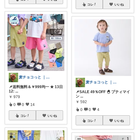
コレ
いいね
麦チョコっと ｜ キッズ＆ベビー 夏
麦チョコっと ｜ キッズ＆ベビー 夏
📌送料無料＆￥999均一 ★ 13日
12:
...
📌SALE 49％OFF 🐣 プティマイ
ン
...
￥
979
￥
592
0
0
14
0
0
4
コレ
いいね
コレ
いいね