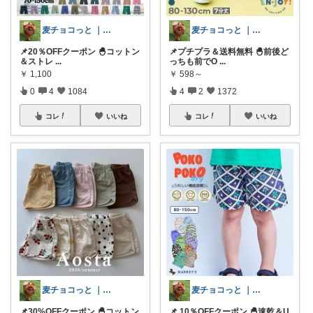
麦チョコっと ｜ キッズ＆ベビー 夏
麦チョコっと ｜ キッズ＆ベビー 夏
📌20％OFFクーポン 🐣コットン
📌プチプラ＆送料無料 🐣前後ど
＆ストレ
...
っちも前でO
...
￥
1,100
￥
598～
0
4
1084
4
2
1372
コレ
いいね
コレ
いいね
麦チョコっと ｜ キッズ＆ベビー 夏
麦チョコっと ｜ キッズ＆ベビー 夏
📌30%OFFクーポン 🐣コットン
📌 10％OFFクーポン 🐣速乾＆U