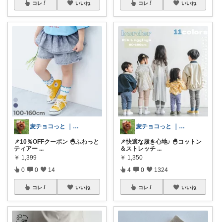
コレ
いいね
コレ
いいね
麦チョコっと ｜ キッズ＆ベビー 夏
麦チョコっと ｜ キッズ＆ベビー 夏
📌10％OFFクーポン 🐣ふわっと
📌快適な履き心地♪ 🐣コットン
ティアー
...
＆ストレッチ
...
￥
1,399
￥
1,350
0
0
14
4
0
1324
コレ
いいね
コレ
いいね