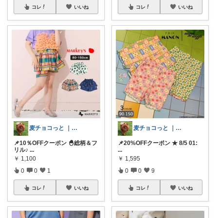
コレ
いいね
コレ
いいね
麦チョコっと ｜ キッズ＆ベビー 夏
麦チョコっと ｜ キッズ＆ベビー 夏
📌10％OFFクーポン 🐣総柄＆フ
📌20%OFFクーポン ★ 8/5 01:
リル♪
...
...
￥
1,100
￥
1,595
0
0
1
0
0
9
コレ
いいね
コレ
いいね