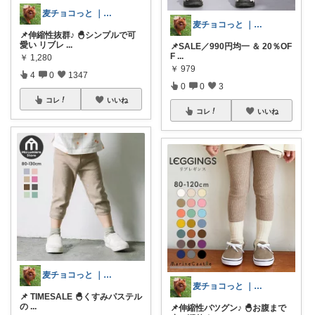
麦チョコっと ｜ キッズ＆ベビー 夏
麦チョコっと ｜ キッズ＆ベビー 夏
📌伸縮性抜群♪ 🐣シンプルで可
愛い リブレ
...
📌SALE／990円均一 ＆ 20％OF
F
...
￥
1,280
￥
979
4
0
1347
0
0
3
コレ
いいね
コレ
いいね
麦チョコっと ｜ キッズ＆ベビー 夏
麦チョコっと ｜ キッズ＆ベビー 夏
📌 TIMESALE 🐣くすみパステル
の
...
📌伸縮性バツグン♪ 🐣お腹まで