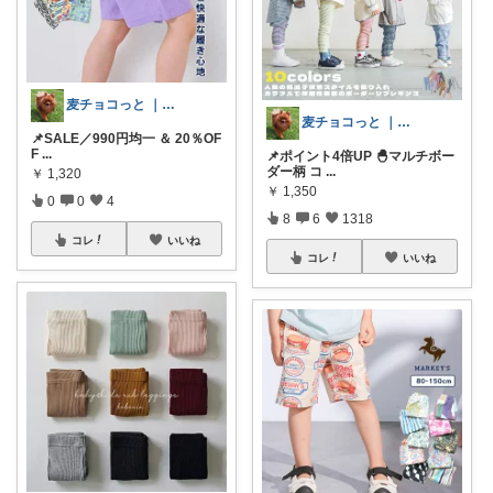
麦チョコっと ｜ キッズ＆ベビー 夏
麦チョコっと ｜ キッズ＆ベビー 夏
📌SALE／990円均一 ＆ 20％OF
F
...
📌ポイント4倍UP 🐣マルチボー
ダー柄 コ
...
￥
1,320
￥
1,350
0
0
4
8
6
1318
コレ
いいね
コレ
いいね