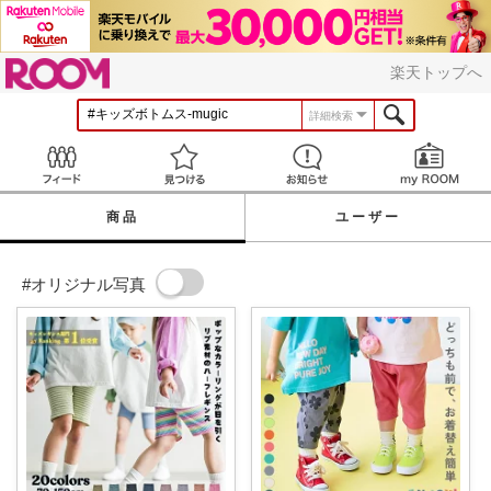
ROOM
楽天トップへ
詳細検索
Feed
見つける
お知らせ
商品
ユーザー
#オリジナル写真