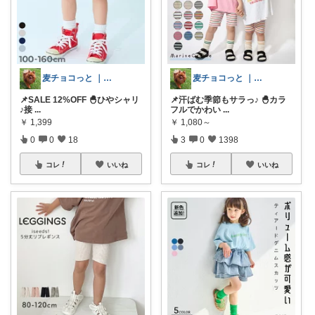
麦チョコっと ｜ キッズ＆ベビー 夏
麦チョコっと ｜ キッズ＆ベビー 夏
📌SALE 12%OFF 🐣ひやシャリ
📌汗ばむ季節もサラっ♪ 🐣カラ
♪接
...
フルでかわい
...
￥
1,399
￥
1,080～
0
0
18
3
0
1398
コレ
いいね
コレ
いいね