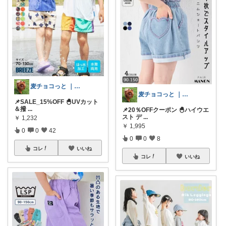
麦チョコっと ｜ キッズ＆ベビー 夏
麦チョコっと ｜ キッズ＆ベビー 夏
📌SALE_15%OFF 🐣UVカット
＆撥
...
📌20％OFFクーポン 🐣ハイウエ
スト デ
...
￥
1,232
￥
1,995
0
0
42
0
0
8
コレ
いいね
コレ
いいね