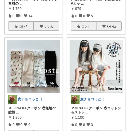
素材の
...
Vカッ
...
￥
1,750
￥
979
0
0
14
0
0
5
コレ
いいね
コレ
いいね
麦チョコっと ｜ キッズ＆ベビー 夏
麦チョコっと ｜ キッズ＆ベビー 夏
📌 30％OFFクーポン 🐣無地or
📌20％OFFクーポン 🐣コットン
総柄
...
＆ストレ
...
￥
1,850
￥
1,100
0
0
9
0
0
3