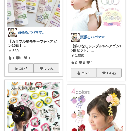
頑張るパパママ応援隊@育児・子供用品紹介
頑張るパパママ応援隊@育児・子供用品紹介
【カラフル星モチーフ✨ヘアピ
ン10個】
...
【飾りなしシンプル✨ヘアゴム1
5個セット】
...
￥
580
￥
1,080
1
0
1
0
0
1
コレ
いいね
コレ
いいね