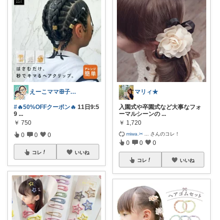
えーこママꕥ子供達と夏を楽しむぞ☀️
マリィ★
#🔥50%OFFクーポン🔥
11日9:5
入園式や卒園式など大事なフォ
9
...
ーマルシーンの
...
￥
750
￥
1,720
miwa.✂︎
...
さんのコレ！
0
0
0
0
0
0
コレ
いいね
コレ
いいね