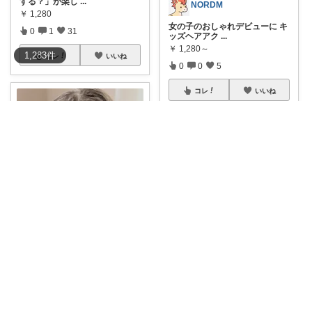
する？」が楽し
...
NORDM
￥
1,280
女の子のおしゃれデビューに キ
0
1
31
ッズヘアアク
...
￥
1,280～
1,283
件
コレ
いいね
0
0
5
コレ
いいね
みゅいの🐥育児×時短×コスパ☀️朝コレ
🌺 浴衣姿を格上げするつまみ細
工 キッズ用
...
頑張るパパママ応援隊@育児・子供用品紹介
￥
1,298～
【大容量570本♡からまないヘ
0
1
16
アゴム✨】
...
￥
528