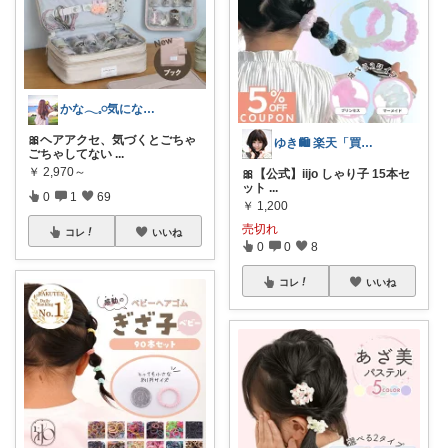
かな𓂃𓈒𓏸気になるものをゆるっと
🎀ヘアアクセ、気づくとごちゃ
ゆき🛍️ 楽天「買ってよかった」を厳選
ごちゃしてない
...
￥
2,970～
🎀【公式】iijo しゃり子 15本セ
ット
...
0
1
69
￥
1,200
売切れ
コレ
いいね
0
0
8
コレ
いいね