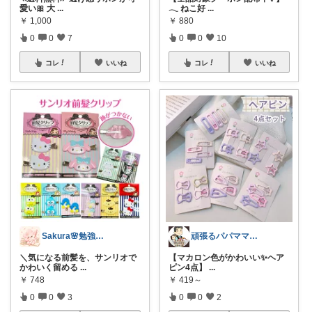
愛い🎀 大
...
𓂃 ねこ好
...
￥
1,000
￥
880
0
0
7
0
0
10
コレ
いいね
コレ
いいね
Sakura🌸勉強と暮らし愛用品
頑張るパパママ応援隊@育児・子供用品紹介
＼気になる前髪を、サンリオで
【マカロン色がかわいい✨ヘア
かわいく留める
...
ピン4点】
...
￥
748
￥
419～
0
0
3
0
0
2