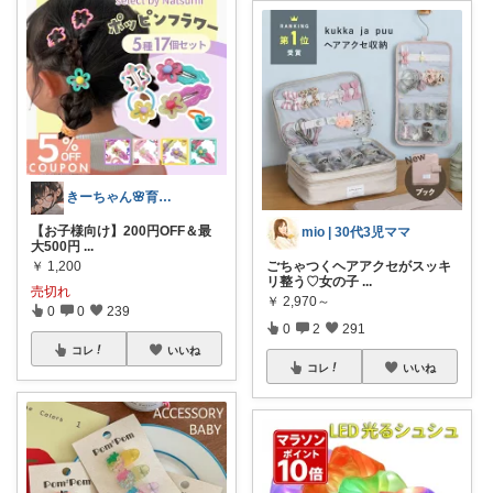
きーちゃん🌸育児グッズお纏め👶
【お子様向け】200円OFF＆最
mio | 30代3児ママ
大500円
...
￥
1,200
ごちゃつくヘアアクセがスッキ
リ整う♡女の子
...
売切れ
￥
2,970～
0
0
239
0
2
291
コレ
いいね
コレ
いいね