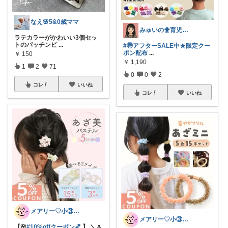
なえ🌸5&0歳ママ
みゅいの🐥育児×時短×コスパ☀️朝コレ
ラテカラーがかわいい3個セッ
トのパッチンピ
...
#🉐アフターSALE中★限定クー
ポン配布
...
￥
150
￥
1,190
1
2
71
0
0
2
コレ
いいね
コレ
いいね
メアリー♡小③女の子のママ•᎑•ꕤ
メアリー♡小③女の子のママ•᎑•ꕤ
【🌸
#10%offクーポン💕
】 ＼🌷