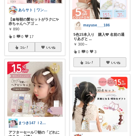
あらサト｜ワンオペ4児ママ👶
【🎀毎朝の髪セットがラクに✨
赤ちゃんヘアゴ
...
mayuse___186
￥
890
5色15本入り 購入🩵 名前の通
0
0
17
りあざと
...
￥
300～
コレ
いいね
0
0
3
コレ
いいね
まつき147 Ｉ2児ママ脱転勤族ぐらし
アフターセール♡朝の「どれに