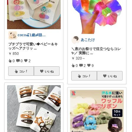
coco🍒1歳👶🏻5歳🐈
あこたけ
プチプラで可愛い🍓ベビー＆キ
ッズヘアクリッ
...
＼夜のお祭りで目立つならコレ
✨／ 実際に
...
￥
850
￥
320～
0
0
2
0
2
9
コレ
いいね
コレ
いいね