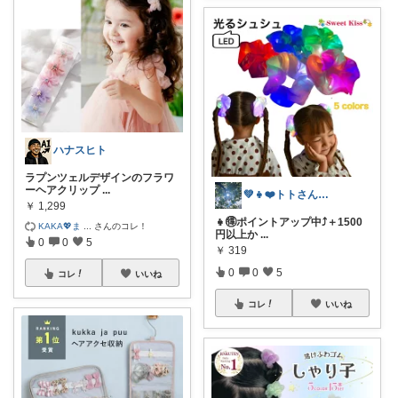
ハナスヒト
ラプンツェルデザインのフラワ
ーヘアクリップ
...
💚👧❤️トトさん 8月🥵
￥
1,299
👧🉐ポイントアップ中⤴️＋1500
KAKA💖ま
...
さんのコレ！
円以上か
...
0
0
5
￥
319
0
0
5
コレ
いいね
コレ
いいね