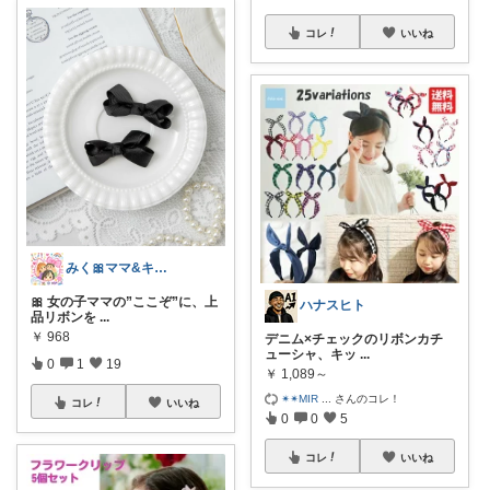
コレ
いいね
みく🎀ママ&キッズグッズ🎁
🎀 女の子ママの”ここぞ”に、上
ハナスヒト
品リボンを
...
￥
968
デニム×チェックのリボンカチ
ューシャ、キッ
...
0
1
19
￥
1,089～
✴︎✴︎MIR
...
さんのコレ！
コレ
いいね
0
0
5
コレ
いいね