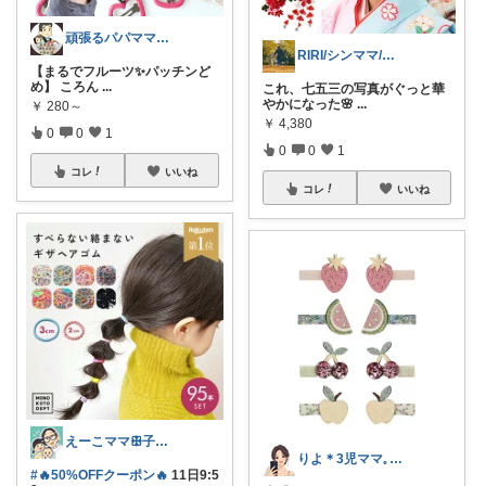
頑張るパパママ応援隊@育児・子供用品紹介
RIRI/シンママ/二児の母/フリー
【まるでフルーツ✨パッチンど
め】 ころん
...
これ、七五三の写真がぐっと華
やかになった🌸
...
￥
280～
￥
4,380
0
0
1
0
0
1
コレ
いいね
コレ
いいね
えーこママꕥ子供達と夏を楽しむぞ☀️
りよ＊3児ママ𓈒 𓏸 𓐍
#🔥50%OFFクーポン🔥
11日9:5