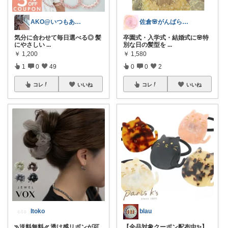
AKO@いつもありがとう🐾໊¨̮✩︎
佐倉🌸がんばらない2児ワンオペママ
気分に合わせて毎日選べる◎ 髪
卒園式・入学式・結婚式に🌸特
にやさしい
...
別な日の髪型を
...
￥
1,200
￥
1,580
1
0
49
0
0
2
コレ
いいね
コレ
いいね
Itoko
blau
⳹送料無料⳼ 透け感リボンが可
【全品対象クーポン配布中✨】