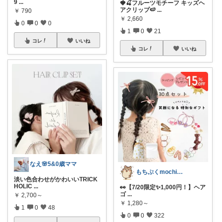
9
...
🍓🍒フルーツモチーフ キッズヘ
アクリップ🍉
...
￥
790
￥
2,660
0
0
0
1
0
21
コレ
いいね
コレ
いいね
なえ🌸5&0歳ママ
もちぷくmochipuku☘️7日感謝
淡い色合わせがかわいいTRICK
HOLIC
...
👀【7/20限定✨️1,000円！】ヘア
ゴ
...
￥
2,700～
￥
1,280～
1
0
48
0
0
322