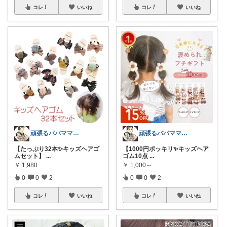
コレ
いいね
コレ
いいね
頑張るパパママ応援隊@育児・子供用品紹介
頑張るパパママ応援隊@育児・子供用品紹介
【たっぷり32本✨キッズヘアゴ
【1000円ポッキリ✨キッズヘア
ムセット】
...
ゴム10点
...
￥
1,980
￥
1,000～
0
0
2
0
0
2
コレ
いいね
コレ
いいね