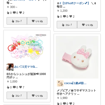
毎
...
🌷
#【10%offクーポン💕】
＼🌷
毎日
...
￥
300～
￥
1,200
0
0
2
0
0
2
コレ
いいね
コレ
いいね
みい♡2児ママᕱ⑅ᕱﾞ
8/1からシュシュが追加📢 1000
円ポッ
...
￥
1,000
coco🍒1歳👶🏻5歳🐈
0
0
7
メゾピアノ🎀ウサギマスコット
付きヘアクリッ
...
コレ
いいね
￥
1,980
0
0
2