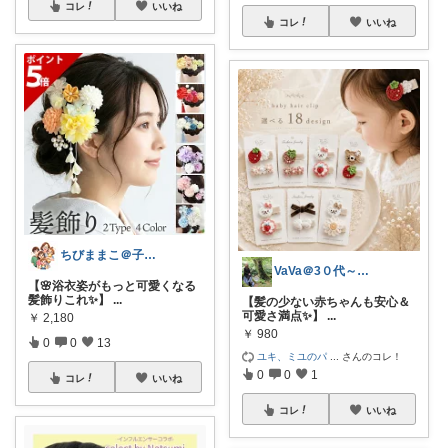
コレ
いいね
コレ
いいね
ちびままこ＠子供4人/日常を豊かに❤️
VaVa＠3０代～初めての都内暮らし
【🌸浴衣姿がもっと可愛くなる
髪飾りこれ✨】
...
【髪の少ない赤ちゃんも安心＆
可愛さ満点✨】
...
￥
2,180
￥
980
0
0
13
ユキ、ミユのパ
...
さんのコレ！
0
0
1
コレ
いいね
コレ
いいね