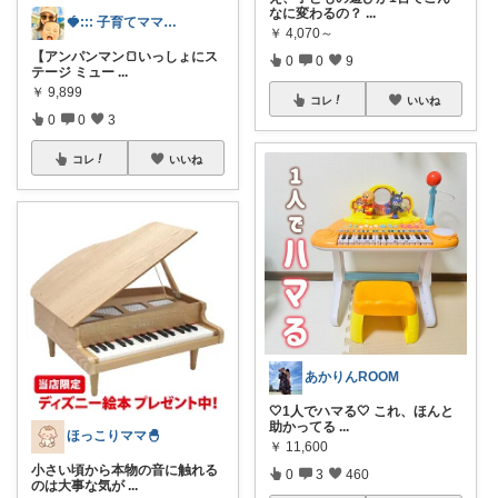
なに変わるの？
...
🍓::: 子育てママの買ってよかった！
￥
4,070～
【アンパンマン🍞いっしょにス
0
0
9
テージ ミュー
...
￥
9,899
コレ
いいね
0
0
3
コレ
いいね
あかりんROOM
🤍1人でハマる🤍 これ、ほんと
助かってる
...
ほっこりママ🐣
￥
11,600
小さい頃から本物の音に触れる
0
3
460
のは大事な気が
...