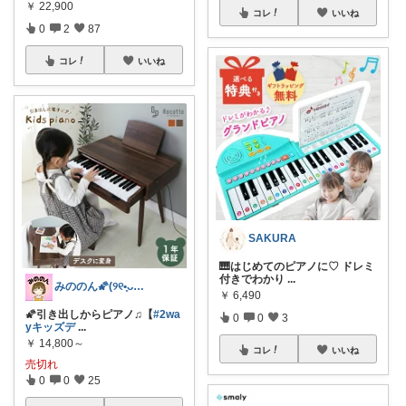
￥
22,900
コレ
いいね
0
2
87
コレ
いいね
SAKURA
🎹はじめてのピアノに♡ ドレミ
付きでわかり
...
みののん🌠(୨୧•͈ᴗ•͈)感謝♡
￥
6,490
🌠引き出しからピアノ♫【
#2wa
0
0
3
yキッズデ
...
￥
14,800～
コレ
いいね
売切れ
0
0
25