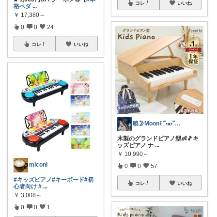
コレ
いいね
格ペダ
...
￥
17,380～
0
0
24
コレ
いいね
暁🌛Moon꒰ ՞•ﻌ•՞ ꒱🐾
木製のグランドピアノ型👶🎵キ
ッズピアノ ナ
...
￥
10,990～
miconi
0
0
57
#キッズピアノ
#キーボード
#初
コレ
いいね
心者向け
#
...
￥
3,008～
0
0
1