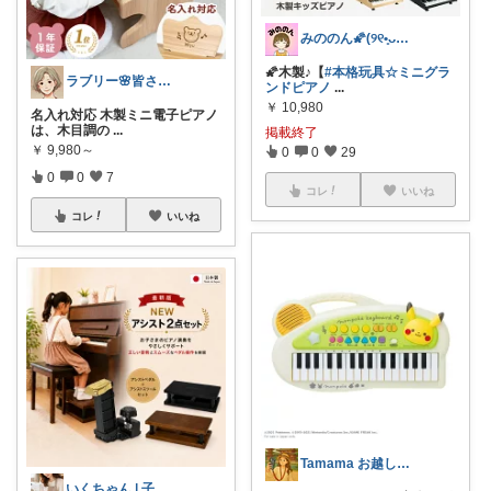
みののん🌠(୨୧•͈ᴗ•͈)感謝♡
🌠木製♪【
#本格玩具☆ミニグラ
ラブリー🌸皆さんありがとう
ンドピアノ
...
￥
10,980
名入れ対応 木製ミニ電子ピアノ
は、木目調の
...
掲載終了
￥
9,980～
0
0
29
0
0
7
コレ
いいね
コレ
いいね
Tamama お越しくださり感謝です💖
いくちゃん | 子ども×ハンドメイド