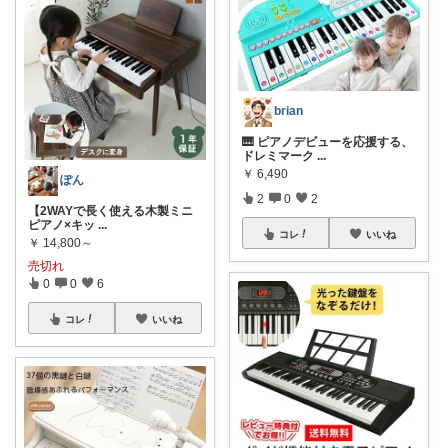
brian
🎹 ピアノデビューを応援する、
ドレミマーク
...
￥
6,490
ぽん
2
0
2
【2WAYで長く使える木製ミニ
ピアノ×キッ
...
コレ
いいね
￥
14,800～
売切れ
0
0
6
コレ
いいね