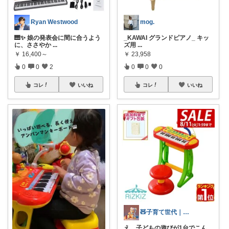
Ryan Westwood
mog.
🎹✨ 娘の発表会に間に合うよう
_KAWAI グランドピアノ_ キッ
に、ささやか
...
ズ用
...
￥
16,400～
￥
23,958
0
0
2
0
0
0
コレ
いいね
コレ
いいね
🧸子育て世代｜おもちゃ
え、子どもの遊びが1台でこん