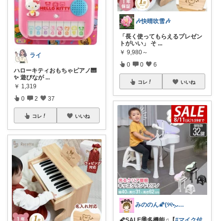
🎶快晴吹雪🎶
「長く使ってもらえるプレゼン
トがいい」 そ
...
￥
9,980～
ライ
0
0
6
ハローキティおもちゃピアノ🎹
✨ 遊びなが
...
コレ
いいね
￥
1,319
0
2
37
コレ
いいね
みののん🌠(୨୧•͈ᴗ•͈)感謝♡
🌠SALE🉐多機能♫【
#マイク付