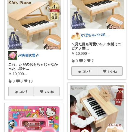
かぼちゃパパ🐰経由購入感謝です♪
＼見た目も可愛い✨／ 木製ミニ
ピアノ🎹
...
￥
10,990～
🎶快晴吹雪🎶
0
2
7
これ、ただのおもちゃじゃなか
った…🥺✨️
...
コレ
いいね
￥
10,990～
0
0
10
コレ
いいね