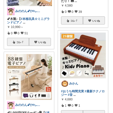
たり！ 🎹
...
￥
4,580
みののん🌠(୨୧•͈ᴗ•͈)感謝♡
0
0
39
🌠木製♪【
#本格玩具☆ミニグラ
コレ
いいね
ンドピアノ
...
￥
10,990～
0
0
51
コレ
いいね
みかん
#おうち時間充実
#最新テクノロ
ジー
#音
...
￥
4,680
みののん🌠(୨୧•͈ᴗ•͈)感謝♡
1
0
1
🌠1,000円OFFクーポン🉐【
#本