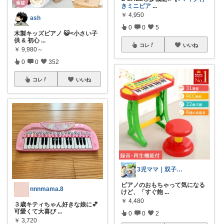
きミニピア
...
￥
4,950
ash
0
0
5
木製キッズピアノ 😺<小さい子
供 & 初心
...
コレ
いいね
￥
9,980～
0
0
352
コレ
いいね
3児ママ｜双子育児の便利のもの紹介
ピアノのおもちゃって気になる
nnnmama.8
けど、「すぐ飽
...
￥
4,480
３歳キティちゃん好きな娘に💕
可愛くて大喜び
...
0
0
2
￥
3,720