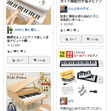
だん@女の子ギフト｜4･5歳向け厳選🎁
音楽に興味を持ち始めた子に、
本格的に学べる
...
￥
10,000
mimi｜旅と暮らし ✈️🌿
0
0
1
🎹🌈光るミニピアノで楽しく音
コレ
いいね
楽デビュー✨🎹
...
￥
11,994
0
0
0
コレ
いいね
はち
子供のはじめてのピアノにぴっ