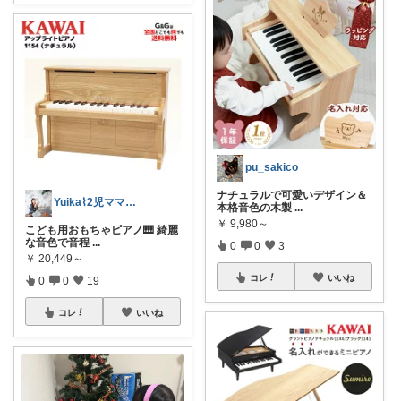
pu_sakico
ナチュラルで可愛いデザイン＆
Yuika⌇2児ママ全力推しアイテム🕊
本格音色の木製
...
￥
9,980～
こども用おもちゃピアノ🎹 綺麗
な音色で音程
...
0
0
3
￥
20,449～
コレ
いいね
0
0
19
コレ
いいね