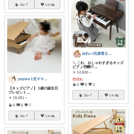
コレ
いいね
みれい/元保育士ママ👶神育児アイテム
＼ これ、おしゃれすぎるキッズ
ピアノ🥹🎹🤍
...
￥
14,800～
yuyuru 1児ママの育児グッズ
売切れ
0
0
2
【キッズピアノ】 1歳の誕生日
プレゼント
...
コレ
いいね
￥
18,481～
0
0
7
コレ
いいね