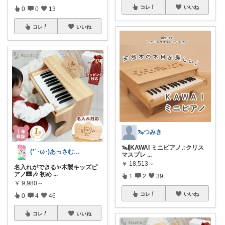
コレ
いいね
0
0
13
コレ
いいね
🦦つみき
🦦⟬KAWAI ミニピアノ♫クリス
(*´･ω･)あっさむ(･ω･｀*)
マスプレ
...
￥
18,513～
名入れができる✨木製キッズピ
アノ🎹🎶 初め
...
1
2
39
￥
9,980～
コレ
いいね
0
4
46
コレ
いいね