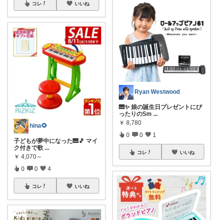
コレ
いいね
Ryan Westwood
🎹✨ 娘の誕生日プレゼントにぴ
ったりのSm
...
￥
8,780
hina🌻
0
0
1
子どもが夢中になった🎹🎵 マイ
ク付きで歌
...
コレ
いいね
￥
4,070～
0
0
4
コレ
いいね