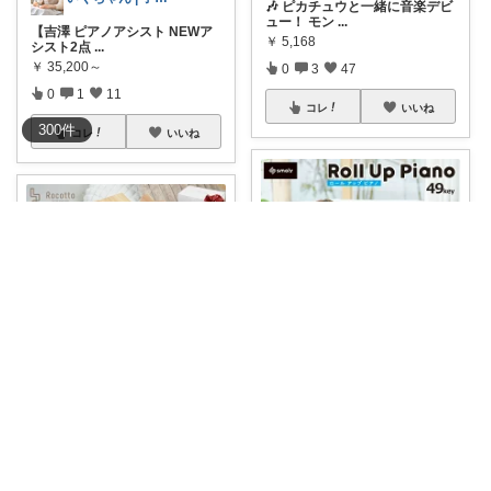
🎶 ピカチュウと一緒に音楽デビ
ュー！ モン
...
【吉澤 ピアノアシスト NEWア
￥
5,168
シスト2点
...
￥
35,200～
0
3
47
0
1
11
コレ
いいね
300
件
コレ
いいね
ままの暮らし帖｜0,3歳🤭経由感謝🌷
𝚑𝚊𝚛𝚞🕊️子育て/暮らし
＼くるくる巻けるピアノ🎹🤍／
49鍵のロー
...
＼木製 キッズピアノ 名入れ対応
￥
4,490
／ ナチュ
...
￥
9,980～
1
0
2