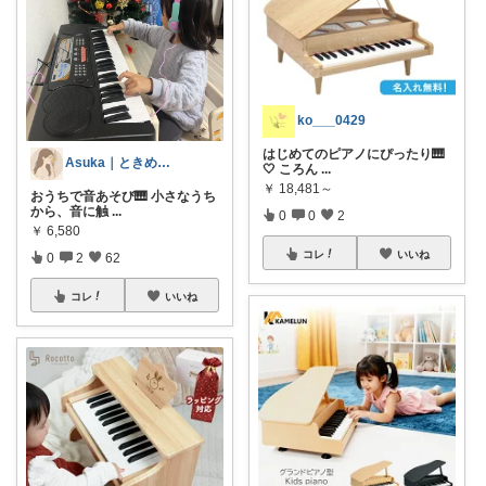
ko___0429
はじめてのピアノにぴったり🎹
Asuka｜ときめく暮らしアイテム
🤍 ころん
...
￥
18,481～
おうちで音あそび🎹 小さなうち
から、音に触
...
0
0
2
￥
6,580
コレ
いいね
0
2
62
コレ
いいね