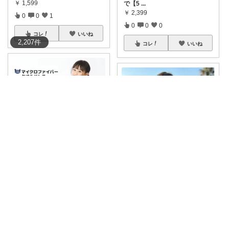
￥
1,599
で【5
...
￥
2,399
0
0
1
0
0
0
コレ
いいね
2,207
件
コレ
いいね
さく🌸🦔@便利でかわいいを探す旅
だて💖 元ジムトレーナーママ子育て美容
💐
#15%OFFクーポンあり
💐8/
4 0
...
キッズラップタオル60cm🏖️✨
￥
1,780～
プール・海
...
￥
1,450
0
0
5
0
0
2
コレ
いいね