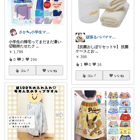
さか‎✎𓂂小学生ママを救う便利グッズ
頑張るパパママ応援隊@育児・子供用品紹介
小学生の帰宅ってまだまだ暑い
🥵朝持たせたク
...
【抗菌おしぼりセット✨】 抗菌
ケースとお
...
￥
1,798
￥
398
0
2
194
1
0
16
コレ
いいね
コレ
いいね