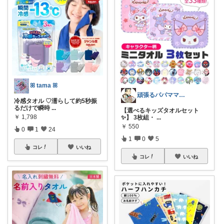
ꕤ tama ꕤ
頑張るパパママ応援隊@育児・子供用品紹介
冷感タオル ♡濡らして約5秒振
るだけで瞬時
...
【選べるキッズタオルセット
￥
1,798
✨】 3枚組・
...
￥
550
0
1
24
1
0
5
コレ
いいね
コレ
いいね