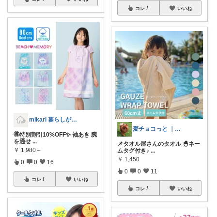
コレ
いいね
mikari 暮らしが軽くなるROOM
麦チョコっと ｜ キッズ＆ベビー 夏
🉐特別割引10%OFF✨ 袖あき 腕
を通せ
...
📌タオル屋さんのタオル 🐣ネー
￥
1,980～
ムタグ付き♪
...
￥
1,450
0
0
16
0
0
11
コレ
いいね
コレ
いいね