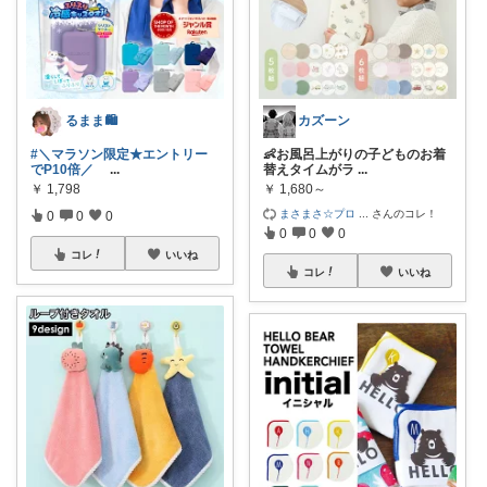
るまま🛍️
カズーン
#＼マラソン限定★エントリー
👶お風呂上がりの子どものお着
でP10倍／
...
替えタイムがラ
...
￥
1,798
￥
1,680～
まさまさ☆プロ
...
さんのコレ！
0
0
0
0
0
0
コレ
いいね
コレ
いいね