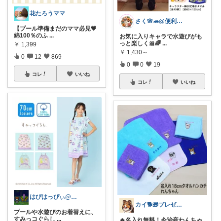
花たろうママ
さく🌸🦔@便利でかわいいを探す旅
【プール準備まだのママ必見💗
綿100％のふ
...
お気に入りキャラで水遊びがも
っと楽しく🎀🌈
...
￥
1,399
￥
1,430～
0
12
869
0
0
19
コレ
いいね
コレ
いいね
はぴはっぴぃ@7/1ご購入感謝！！
カイ🐕🎁プレゼント
プールや水遊びのお着替えに、
すみっコぐらし
...
🔥名入れ無料！今治産わんちゃ