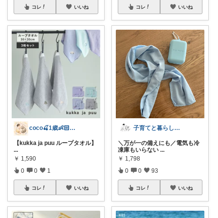
コレ
いいね
コレ
いいね
coco🍒1歳👶🏻5歳🐈
子育てと暮らし🇫🇮☕️
【kukka ja puu ループタオル】
＼万が一の備えにも／電気も冷
...
凍庫もいらない
...
￥
1,590
￥
1,798
0
0
1
0
0
93
コレ
いいね
コレ
いいね