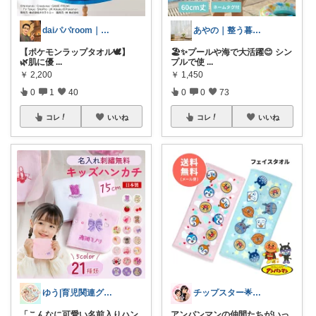
daiパパroom｜育児×便利グッズ
あやの｜整う暮らしROOM
【ポケモンラップタオル🕊️】
🏖️✨プールや海で大活躍😊 シン
🌿肌に優
...
プルで使
...
￥
2,200
￥
1,450
0
1
40
0
0
73
コレ
いいね
コレ
いいね
ゆう|育児関連グッズ✨
チップスター🌟8月もよろしく😎🌻
「こんなに可愛い名前入りハン
アンパンマンの仲間たちがいっ