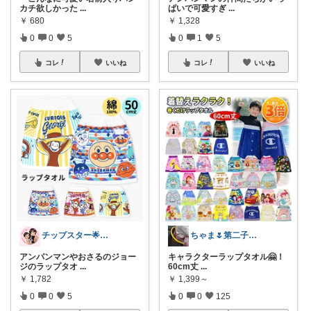
カチ欲しかった
...
ぱいで可愛すぎ
...
￥
680
￥
1,328
0
0
5
0
1
5
コレ
いいね
コレ
いいね
チップスター🌟8月もよろしく😎🌻
ちゃま🌷第二子妊娠中
アンパンマンやおさるのジョー
キャラクターラップタオル🤗！
ジのラップタオ
...
60cm丈
...
￥
1,782
￥
1,399～
0
0
5
0
0
125