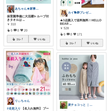
あちゃん★家事ラク＆子育てオススメ★
カイ🐕🎁プレゼント
保育園準備に大活躍✨ ループ付
きタオルは
...
🔥3点購入で送料無料！HELLO
BEAR
...
￥
310
￥
528
0
0
20
0
0
171
コレ
いいね
コレ
いいね
りぃちゃん
麦チョコっと ｜ キッズ＆ベビー 夏
#名前入り
【名入れ無料】 プー