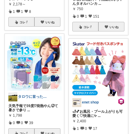
んタオルハンカ
...
￥
2,178～
￥
750
1
1
8
0
1
151
コレ
いいね
コレ
いいね
タロウに首ったけ🌞朝コレ
enet shop
天気予報で39度⁉️発熱やん🥵て
暑さで参り
...
🛁💕お風呂・プール上がりも可
￥
1,798
愛く♡快適に✨
...
￥
2,400
0
0
39
1
0
17
コレ
いいね