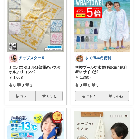
チップスター🌟8月もよろしく😎🌻
さく🌸🦔@便利でかわいいを探す旅
ミニバスタオルは普通のバスタ
学校プールや水遊び準備に便利
オルよりコンパ
...
🌈✨ サイズが
...
￥
1,078
￥
1,380～
0
0
3
0
0
3
コレ
いいね
コレ
いいね