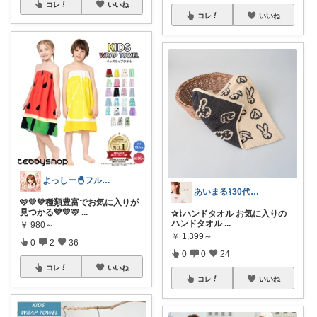
コレ
いいね
コレ
いいね
よっしー🐣フルタイム4児ママ
あいまる⌇30代ワーママの暮らしと育児
🩷💛💚種類豊富でお気に入りが
見つかる💚💛🩷
...
✰⌇ハンドタオル お気に入りの
ハンドタオル
...
￥
980～
￥
1,399～
0
2
36
0
0
24
コレ
いいね
コレ
いいね