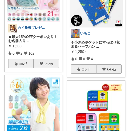
カイ🐕🎁プレゼント
いちこ
🔥最大15%OFFクーポンあり！
お名前入り
...
🌷小さめポケットにすっぽり収
￥
1,500
まるハーフハン
...
￥
1,250～
0
2
102
0
0
4
コレ
いいね
コレ
いいね