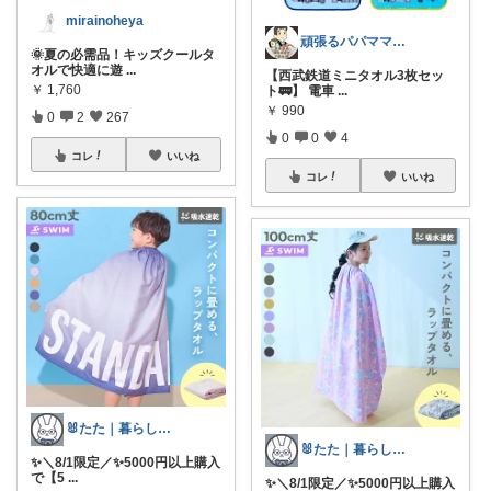
mirainoheya
頑張るパパママ応援隊@育児・子供用品紹介
🌞夏の必需品！キッズクールタ
オルで快適に遊
...
【西武鉄道ミニタオル3枚セッ
￥
1,760
ト🚃】 電車
...
￥
990
0
2
267
0
0
4
コレ
いいね
コレ
いいね
🐰たた｜暮らしと子育て
🐰たた｜暮らしと子育て
✨＼8/1限定／✨5000円以上購入
で【5
...
✨＼8/1限定／✨5000円以上購入