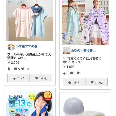
小学生ママの暮らしを楽に☘️
あやの｜整う暮らしROOM
プールや海、お風呂上がりに大
活躍✨ ふわ
...
＼“可愛く＆ラクにお着替え
😊”／ キッズ
...
￥
2,299
￥
1,890
1
5
105
0
0
8
コレ
いいね
コレ
いいね