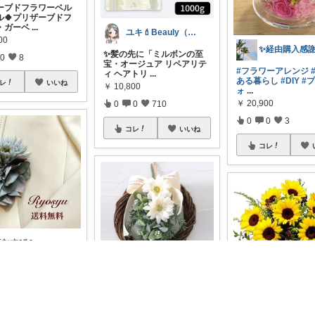
ーブドフラワーベル
ル🍀プリザーブドフ
・ガーベ
...
ユキ💄Beauly（ビュウリー）
00
✨髪の先に「ミルボンの至
0
8
宝・オージュア リペアリテ
#フラワーアレンジ
ィ ヘアトリ
...
ある暮らし
#DIY
#
レ
いいね
￥
10,800
ォ
...
￥
20,900
0
0
710
0
0
3
コレ
いいね
コレ
塩むすび🍙
日に当roomにてご購
経由購入頂き、誠に
と
...
てらちな＠50代からのまだまだ楽しく🎵
0
ryu1220
お部屋の雰囲気をパッと明
0
28