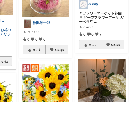
& day
＊フラワーマーケット花由
＊ ソープフラワーブーケ ガ
✨経由購入感謝です💫ありがとう❣️
ーベラや
...
神田雄一郎
￥
3,480
#お花の
￥
20,900
プチリフ
0
0
7
0
0
0
コレ
いいね
コレ
いいね
いいね
tom
これは買い足し決定かも☺️
なっつ
【最短翌日★14時〆】誕生