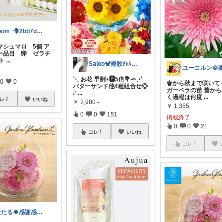
room_🪻2bb7d8bc05
マシュマロ 5個 ア
ー品目 卵 ゼラチ
ト
...
𝖲𝖺𝗅𝗈𝗈🐒複数ｱﾚﾙｷﾞｰ
⋱ お花 早割+🅿︎5倍💐🧈⋰
0
0
春から秋まで咲いて
バターサンド他4種組合せ◎
ガーベラの苗 蕾か
#
...
く過程は何度
...
レ
いいね
￥
2,980～
￥
1,355
0
0
151
掲載終了
0
0
21
コレ
いいね
コレ
ほたる🍀感謝感激です✨️🪒✨️