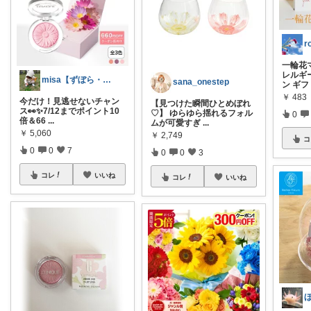
一輪花
レルギ
misa【ずぼら・時短生活🙈】
sana_onestep
ン ギフ
￥
483
今だけ！見逃せないチャン
【見つけた瞬間ひとめぼれ
ス👀✨7/12までポイント10
♡】 ゆらゆら揺れるフォル
0
倍＆66
...
ムが可愛すぎ
...
￥
5,060
￥
2,749
コ
0
0
7
0
0
3
コレ
いいね
コレ
いいね