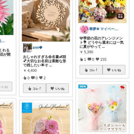
華夢✼ マイペース🍀
🩷季節の花のアレンジメン
ユーコルン＠楽しい１日に❤️
ト💐 どうやら週末には一気
に夏がやって
...
ann🍓
くれる
￥
5,390
ら花が開
おしゃれすぎる命名書👶🏻
1
0
155
💕大切なお名前は素敵な形
で残したい🌟そ
...
コレ
いいね
￥
4,400
0
0
2
いいね
コレ
いいね