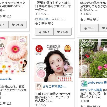
ラック キッチンラック
【翌日お届け】ギフト 誕生
綿100%の肌掛けカ
4段 幅85.5/65
...
日 季節のお花 デザイナーオ
店で探してもなかな
ーダー
...
からない。
...
999～
￥
4,499～
￥
1,690
0
115
‎🩷ルリ🩷
...
さんのコレ！
0
0
0
0
0
0
レ
いいね
コレ
コレ
いいね
uwariLife
さちこ🌹37歳からの美容とからだ
の主役になる、直径
mのビッグガーベラ🌼
#オリジナル写真
春
け
...
ちが一息ついて、も
＼ポイント10倍／ ガーベラ
咲こうとして
...
型がかわいい、クリニーク
8
の人気パウ
...
￥
480
1
117
￥
4,400
0
0
64