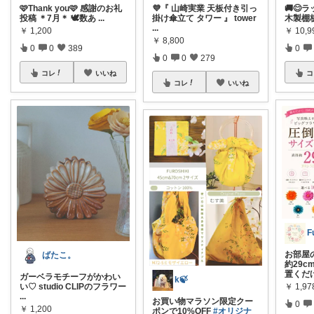
🩷Thank you🩷 感謝のお礼
💜『 山崎実業 天板付き引っ
🚚😊
投稿 ＊7月＊ 🕊️数あ
...
掛け傘立て タワー 』 tower
木製棚板 
...
￥
1,200
￥
10,
￥
8,800
0
0
389
0
0
0
279
コレ
いいね
コ
コレ
いいね
F
お部屋
ばたこ。
約29c
置くだ
ガーベラモチーフがかわい
k🍃
￥
1,97
い♡ studio CLIPのフラワー
...
お買い物マラソン限定クー
0
￥
1,200
ポンで10%OFF
#オリジナ