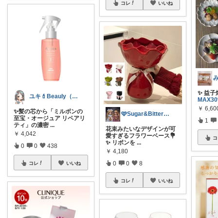
コレ
いいね
✨ 益子
ユキ💄Beauly（ビュウリー）
MAX3
￥
6,60
✨髪の芯から「ミルボンの
🩷Sugar&BitterROOM🖤
至宝・オージュア リペアリ
1
ティ」の濃密
...
花束みたいなデザインが可
￥
4,042
愛すぎるフラワーベース💐
コ
✨ リボンを
...
0
0
438
￥
4,180
0
0
8
コレ
いいね
コレ
いいね