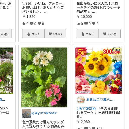
バー、お
♡7月、いいね、フォロー、
🎀出産祝いに大人気！ハロ
か見つ
お買い上げ、ありがとうご
ーキティの3段おむつケーキ
ざいました。
...
🎂👶💖 か
...
￥
1,320
￥
10,000
0
0
8
0
0
2
いいね
コレ
いいね
コレ
いいね
globe room 🌏️(lvl )
まるねこ@暮らしと子育て🐈️🌸
の花た
#あす楽対応
『そのまま飾
う一回
れるブーケ 』⏩送料無料 (M
ig＠yuchikoneko2 🦢
S
...
￥
2,980～
色の系統だけ選んでランダ
ムで送られてくる お楽しみ
1
0
137