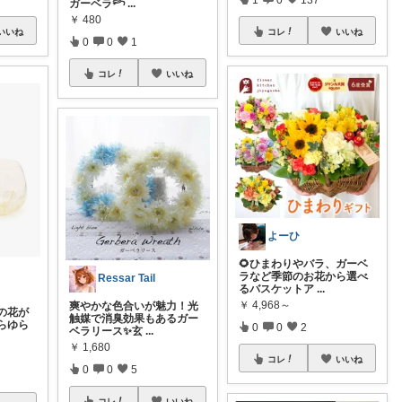
ガーベラ𓆸
...
￥
480
いいね
コレ
いいね
0
0
1
コレ
いいね
よーひ
🌻ひまわりやバラ、ガーベ
ラなど季節のお花から選べ
Ressar Tail
るバスケットア
...
￥
4,968～
爽やかな色合いが魅力！光
の花が
触媒で消臭効果もあるガー
らゆら
0
0
2
ベラリース✨玄
...
￥
1,680
コレ
いいね
0
0
5
コレ
いいね