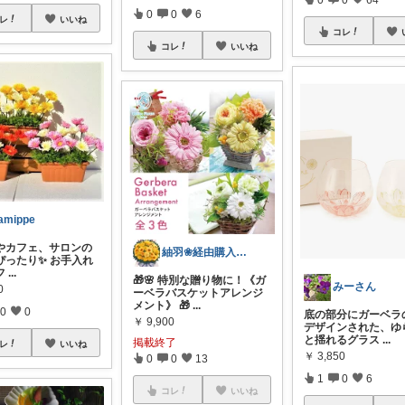
0
0
6
レ
いいね
コレ
コレ
いいね
amippe
関やカフェ、サロンの
紬羽❀経由購入ありがとうございます！
ぴったり✨ お手入れ
フ
...
🎁🌸 特別な贈り物に！《ガ
みーさん
0
ーベラバスケットアレンジ
メント》 🎁
...
0
0
底の部分にガーベラ
￥
9,900
デザインされた、ゆ
と揺れるグラス
...
掲載終了
レ
いいね
￥
3,850
0
0
13
1
0
6
コレ
いいね