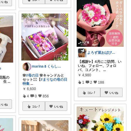
いいね
よろず屋おばび🍀ありがとう💖
【感謝✨】4月にご訪問、い
いね、フォロー、フォロ
marina🌷くらしとおしゃれ🏠💄
e
バ、コメント、
...
￥
4,980
🌸
#母の日
🌸キャンドルと
/ 花瓶の
セット❤️‍🔥【
#まりなの母の日
、 生
...
1
2
188
特集
...
￥
6,600
コレ
いいね
4
0
856
いいね
コレ
いいね