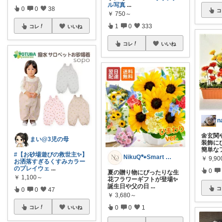
ル写真
...
0
0
38
コ
￥
750～
1
0
333
コレ
いいね
コレ
いいね
n
🌼玄
まい@3児の母
装飾に
簡単な
#【お砂場遊びの救世主✨】
NikuQ🐾Smart Choice
￥
9,90
お洒落すぎるくすみカラー
のプレイウェ
...
0
夏の贈り物にぴったりな生
￥
1,100～
花フラワーギフトが登場✨
誕生日や父の日
...
コ
0
0
47
￥
3,680～
0
0
1
コレ
いいね