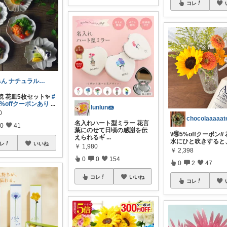
コレ
みん ナチュラル✨♡*:.｡.
焼 花皿5枚セット✨
#
0%offクーポンあり
...
lunlun🍩
0
chocolaaaaat
名入れハート型ミラー 花言
0
41
葉にのせて日頃の感謝を伝
\\🉐5%offクーポン/
えられるギ
...
水にひと吹きすると
レ
いいね
￥
1,980
￥
2,398
0
0
154
0
2
47
コレ
いいね
コレ