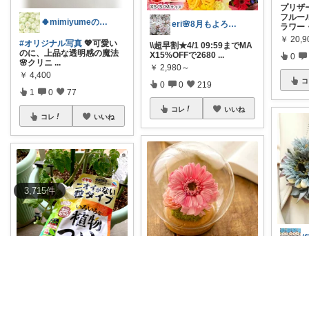
プリザ
フルー
🍀mimiyumeの美容ROOM🍀
eri🌸8月もよろしくお願いします☺️
ラワー
￥
20,9
#オリジナル写真
💖可愛い
\\超早割★4/1 09:59までMA
のに、上品な透明感の魔法
X15%OFFで2680
...
0
🌸クリニ
...
￥
2,980～
￥
4,400
コ
0
0
219
1
0
77
コレ
いいね
コレ
いいね
3,715
件
6月14
ふらっふぃー☆ナチュラルな暮らし☆
入及び
ありが
【ガーベラ🌸プリザーブド
￥
4,23
フラワー】 本物のお花を鮮
やかで色あせ
...
0