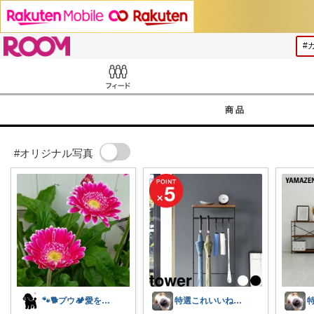
ROOM
Feed
商品
#オリジナル写真
🐾🐕️プウ🏕️愛を込めて🐕️♥️
特選これいいね！🅶🅰🆁🅰🅶🅴