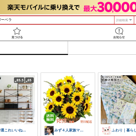
詳細検索
見つける
特選これいいね！🅶🅰🆁🅰🅶🅴
みず４人家族ママ★３０代子育て奮闘中🙆