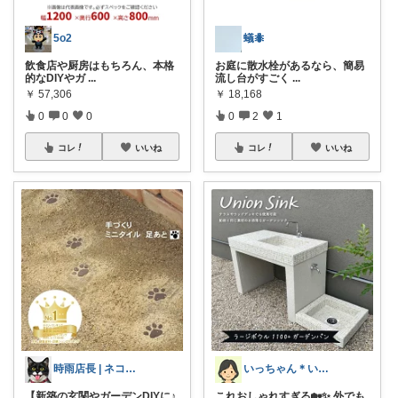
5o2
蟻🐜
飲食店や厨房はもちろん、本格
お庭に散水栓があるなら、簡易
的なDIYやガ
...
流し台がすごく
...
￥
57,306
￥
18,168
0
0
0
0
2
1
コレ
いいね
コレ
いいね
時雨店長 | ネコのいる暮らし
いっちゃん＊いつまでも自分を大切に💞✨
【新築の玄関やガーデンDIYに♪
これおしゃれすぎる🏡✨ 外でも