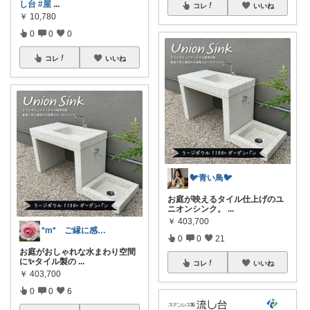
し台
#屋
...
コレ
いいね
￥
10,780
0
0
0
コレ
いいね
🐦️青い鳥🐦️
お庭が映えるタイル仕上げのユ
ニオンシンク。
...
￥
403,700
*m* ご縁に感謝✨素敵な日々に🥂
0
0
21
お庭がおしゃれな水まわり空間
に✨タイル製の
...
コレ
いいね
￥
403,700
0
0
6