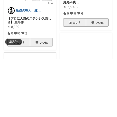
庭先や農
...
￥
7,680～
最強の職人｜建築道具
0
0
6
【プロに人気のステンレス流し
台】 屋外作
...
コレ
いいね
￥
8,180
0
0
2
468
件
コレ
いいね
__ribbon.house__🎀ig
コスパ良くて、使いやすい水栓
パン🚿 目立た
...
￥
8,900
meeeeco ❦３児ママ ❦
0
0
2
楽天お買い物マラソン期間中な