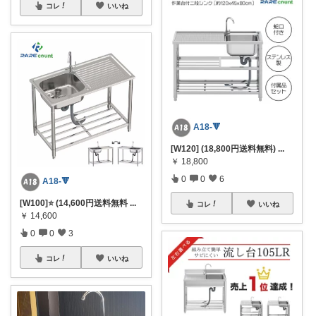
コレ
いいね
A18-🔻
[W120] (18,800円送料無料)
...
￥
18,800
0
0
6
A18-🔻
[W100]⭐️ (14,600円送料無料
...
コレ
いいね
￥
14,600
0
0
3
コレ
いいね