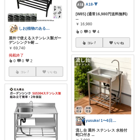
A18-🔻
[W85] (通常16,980円送料無料)
...
￥
16,980
しお|植物のある暮らし
0
0
4
屋外で使えるステンレス製ガー
デンシンク✨耐
...
コレ
いいね
￥
69,740
掲載終了
0
0
2
コレ
いいね
yusuke/ 1〜6日購入感謝♫
流し台 屋外 ステンレス 水栓付
蛇口付き
...