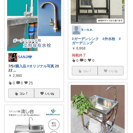
k---s.e.
#ガーデンシンク
#外水栓
#
ガーデニング
￥
6,868
掲載終了
SANJI🩵
0
0
0
7/5
#購入品
#オリジナル写真
20
22
...
コレ
いいね
￥
2,980
0
0
25
コレ
いいね