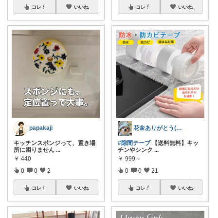
コレ
いいね
コレ
いいね
papakaji
花🌼ありがとう(*･ω･)*_ _)ﾍ
キッチンスポンジって、置き場
#隙間テープ
【送料無料】キッ
所に困りません
...
チンやシンク
...
￥
440
￥
999～
0
0
2
0
0
21
コレ
いいね
コレ
いいね