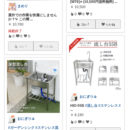
[W76]⭐️ (10,500円送料無料)
...
まめり
￥
10,500
0
0
5
屋外での作業を快適にしません
か？✨ この簡
...
￥
10,760
コレ
いいね
掲載終了
0
0
0
コレ
いいね
おにぎり🍙
HIO-55B
#流し台
#ステンレス
#
...
￥
8,180
おにぎり🍙
0
0
1
#ガーデンシンク
#ステンレス流