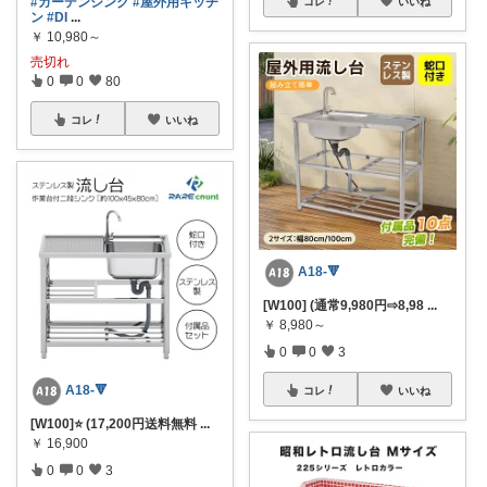
#ガーデンシンク
#屋外用キッチ
コレ
いいね
ン
#DI
...
￥
10,980～
売切れ
0
0
80
コレ
いいね
A18-🔻
[W100] (通常9,980円⇨8,98
...
￥
8,980～
0
0
3
A18-🔻
コレ
いいね
[W100]⭐️ (17,200円送料無料
...
￥
16,900
0
0
3