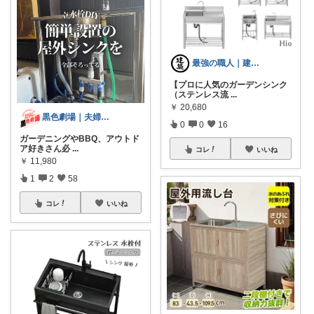
最強の職人｜建築道具
【プロに人気のガーデンシンク
（ステンレス流
...
￥
20,680
黒色劇場｜夫婦でLet’sカーライフ
0
0
16
ガーデニングやBBQ、アウトド
ア好きさん必
...
コレ
いいね
￥
11,980
1
2
58
コレ
いいね