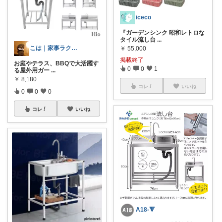
iceco
『ガーデンシンク 昭和レトロな
タイル流し台
...
こは｜家事ラクと暮らしの趣味↗️楽天市場
￥
55,000
掲載終了
お庭やテラス、BBQで大活躍す
0
0
1
る屋外用ガー
...
￥
8,180
コレ
いいね
0
0
0
コレ
いいね
A18-🔻