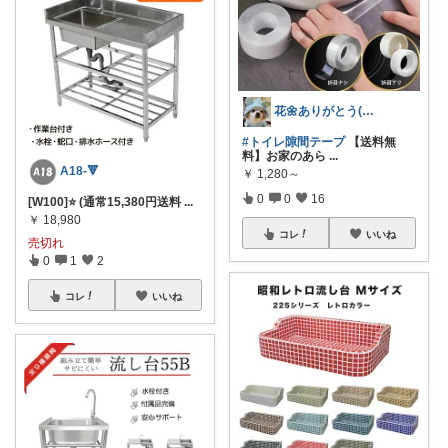
花🌼ありがとう(*･ω･)*_ _)ﾍ
#トイレ隙間テープ
【送料無
料】お家のあら
...
A18-🔻
￥
1,280～
0
0
16
[W100]⭐️ (通常15,380円送料
...
￥
18,980
コレ
いいね
売切れ
0
1
2
コレ
いいね