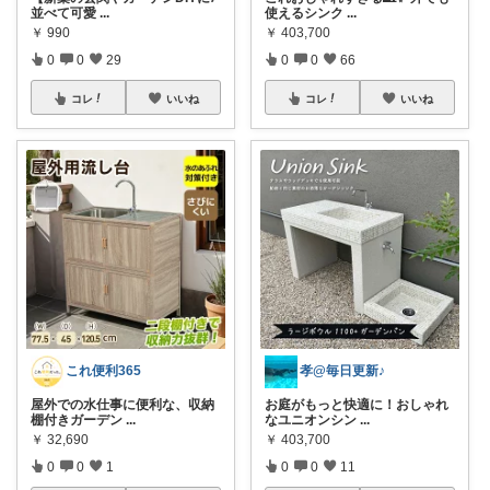
並べて可愛
...
使えるシンク
...
￥
990
￥
403,700
0
0
29
0
0
66
コレ
いいね
コレ
いいね
これ便利365
孝@毎日更新♪
屋外での水仕事に便利な、収納
お庭がもっと快適に！おしゃれ
棚付きガーデン
...
なユニオンシン
...
￥
32,690
￥
403,700
0
0
1
0
0
11