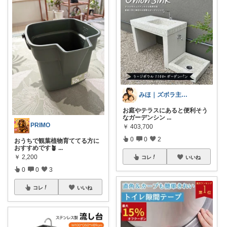
みほ｜ズボラ主婦の暮らしROOM
お庭やテラスにあると便利そう
なガーデンシン
...
PRIMO
￥
403,700
0
0
2
おうちで観葉植物育ててる方に
おすすめです🪴
...
￥
2,200
コレ
いいね
0
0
3
コレ
いいね