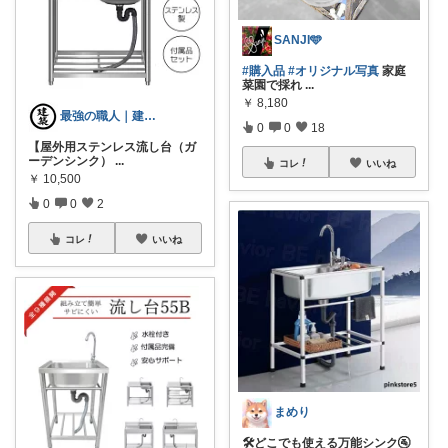
SANJI🩵
#購入品
#オリジナル写真
家庭
菜園で採れ
...
￥
8,180
最強の職人｜建築道具
0
0
18
【屋外用ステンレス流し台（ガ
ーデンシンク）
...
コレ
いいね
￥
10,500
0
0
2
コレ
いいね
まめり
🛠️どこでも使える万能シンク🚰