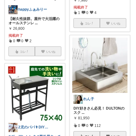
￥
7,980
掲載終了
happyふぁみりー
1
0
4
【耐久性抜群。屋外で大活躍の
オールステンレ
...
コレ
いいね
￥
26,800
掲載終了
0
0
2
コレ
いいね
れん子
DIY好きさん必見！ DULTONの
スク
...
￥
81,950
0
0
112
2児のパパ👨DIYお庭作り頑張ります！