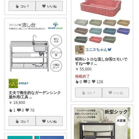
コレ
いいね
コニスちゃん🐒
昭和レトロな流し台🚰エモいで
すね〜🩵
#
...
￥
55,000
掲載終了
0
2
128
ema+
丈夫で衛生的なガーデンシンク
コレ
いいね
屋外用/工具
...
￥
18,800
1
0
70
コレ
いいね