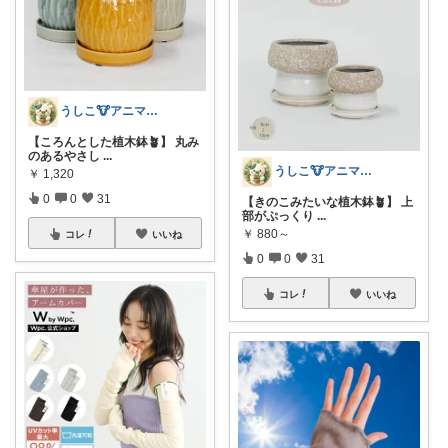
うしこ🐮アニマル&植物大好き🪴
【ころんとした植木鉢🪴】 丸み
のあるやさし
...
うしこ🐮アニマル&植物大好き🪴
￥
1,320
0
0
31
【きのこみたいな植木鉢🪴】 上
部がぷっくり
...
￥
880～
コレ
いいね
0
0
31
コレ
いいね