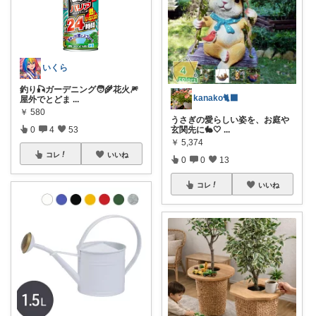
いくら
釣り🎣ガーデニング🧑‍🌾花火🎆
kanako🐈‍⬛
屋外でとどま
...
￥
580
うさぎの愛らしい姿を、お庭や
玄関先に🐇🤍
...
0
4
53
￥
5,374
コレ
いいね
0
0
13
コレ
いいね