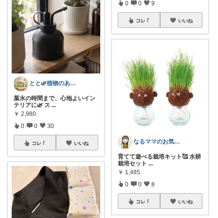
0
0
9
コレ
いいね
とと🌿植物のある暮らし
葉水の時間まで、心地よいイン
テリアに🌿 ス
...
￥
2,980
0
0
30
なるママのお気に入りROOM🌙✴︎.°
コレ
いいね
育てて遊べる栽培キット🥰 水耕
栽培セット
...
￥
1,485
0
0
8
コレ
いいね