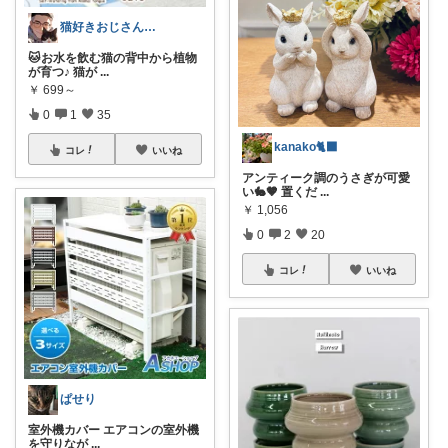
猫好きおじさんのインテリア雑貨
🐱お水を飲む猫の背中から植物
が育つ♪ 猫が
...
￥
699～
0
1
35
kanako🐈‍⬛
コレ
いいね
アンティーク調のうさぎが可愛
い🐇🤎 置くだ
...
￥
1,056
0
2
20
コレ
いいね
ぱせり
室外機カバー エアコンの室外機
を守りなが
...