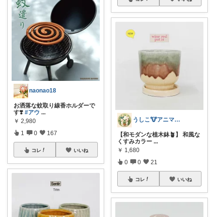
naonao18
お洒落な蚊取り線香ホルダーで
す❣️
#アウ
...
うしこ🐮アニマル&植物大好き🪴
￥
2,980
1
0
167
【和モダンな植木鉢🪴】 和風な
くすみカラー
...
￥
1,680
コレ
いいね
0
0
21
コレ
いいね