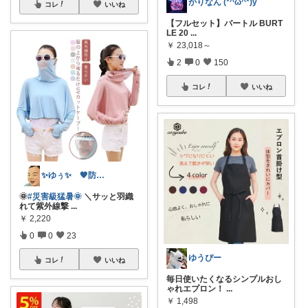
かりなん (*^ω^*)y
コレ
いいね
【フルセット】バートル BURT
LE 20
...
￥
23,018～
2
0
150
コレ
いいね
✨ゆぅ✨ 🧡防災グッズ強化中🎒♥
🌞
#災害級猛暑🌞
＼サッと羽織
れて紫外線撃
...
￥
2,220
0
0
23
ゆうぴー
コレ
いいね
毎日使いたくなるシンプルおし
ゃれエプロン！
...
￥
1,498