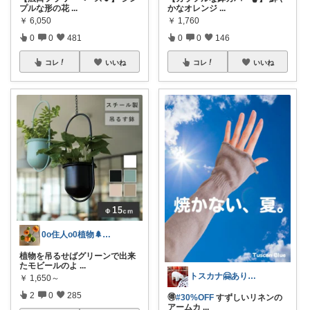
プルな形の花
...
かなオレンジ
...
￥
6,050
￥
1,760
0
0
481
0
0
146
コレ
いいね
コレ
いいね
0o住人o0植物🌲と👶を育てる部屋
植物を吊るせばグリーンで出来
たモビールのよ
...
トスカナ🤗ありがとうございます💕
￥
1,650～
2
0
285
🉐
#30%OFF
すずしいリネンの
アームカ
...