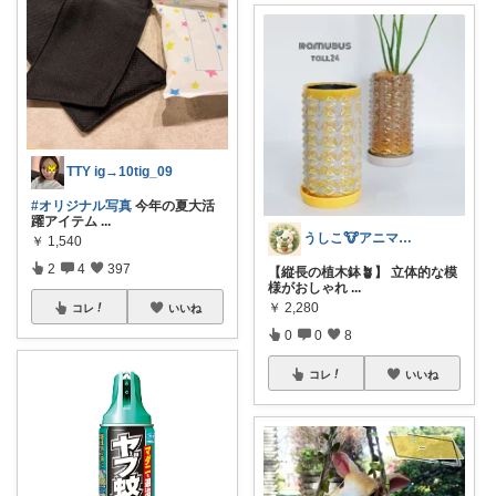
TTY ig→10tig_09
#オリジナル写真
今年の夏大活
躍アイテム
...
うしこ🐮アニマル&植物大好き🪴
￥
1,540
2
4
397
【縦長の植木鉢🪴】 立体的な模
様がおしゃれ
...
￥
2,280
コレ
いいね
0
0
8
コレ
いいね