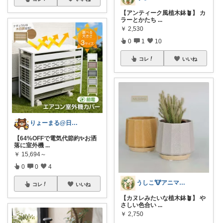
【アンティーク風植木鉢🪴】 カ
ラーとかたち
...
￥
2,530
0
1
10
コレ
いいね
りょーまる@日用品×ファッション
【64%OFFで電気代節約✨お洒
落に室外機
...
￥
15,694～
0
0
4
うしこ🐮アニマル&植物大好き🪴
コレ
いいね
【カヌレみたいな植木鉢🪴】 や
さしい色合い
...
￥
2,750