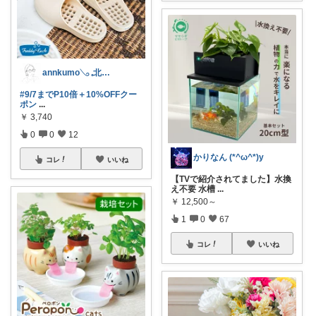
annkumo𓂅 𓈒北欧ゆるミニマル
#9/7までP10倍＋10%OFFクー
ポン
...
￥
3,740
0
0
12
かりなん (*^ω^*)y
コレ
いいね
【TVで紹介されてました】水換
え不要 水槽
...
￥
12,500～
1
0
67
コレ
いいね