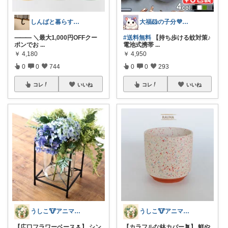
しんばと暮らす日々
大福🐹の子分💜ありがとうございます
⸻ ＼最大1,000円OFFクー
#送料無料
【持ち歩ける蚊対策♪
ポンでお
...
電池式携帯
...
￥
4,180
￥
4,950
0
0
744
0
0
293
コレ
いいね
コレ
いいね
うしこ🐮アニマル&植物大好き🪴
うしこ🐮アニマル&植物大好き🪴
【広口フラワーベース🌷】 シン
【カラフルな鉢カバー🪴】 鮮や