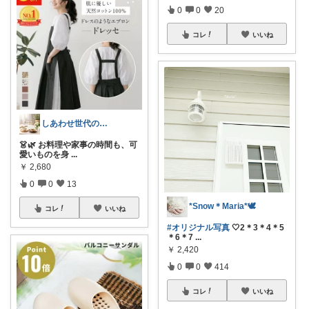
0
0
20
コレ
いいね
しあわせ世代のおすすめ便
👗🌿 お料理や家事の時間も、可
愛いものを身
...
￥
2,680
0
0
13
*Snow＊Maria*🕊️
コレ
いいね
#オリジナル写真
🤍2＊3＊4＊5
＊6＊7
...
￥
2,420
0
0
414
コレ
いいね