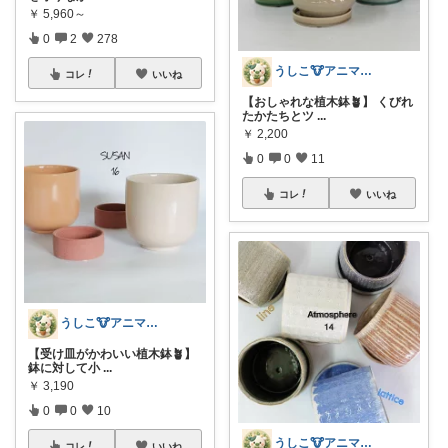
￥
5,960～
0
2
278
うしこ🐮アニマル&植物大好き🪴
コレ
いいね
【おしゃれな植木鉢🪴】 くびれ
たかたちとツ
...
￥
2,200
0
0
11
コレ
いいね
うしこ🐮アニマル&植物大好き🪴
【受け皿がかわいい植木鉢🪴】
鉢に対して小
...
￥
3,190
0
0
10
うしこ🐮アニマル&植物大好き🪴
コレ
いいね