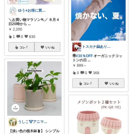
ゆう⭐️お得に買いたいワーママ‼️
＼お買い物マラソン🏃／ ８月４
日20時から
...
￥
2,200
1
0
830
トスカナ🤗ありがとうございます💕
コレ
いいね
🉐
#30％OFF
オーガニックコッ
トンの日
...
￥
889～
0
0
368
コレ
いいね
うしこ🐮アニマル&植物大好き🪴
【淡い色の植木鉢🪴】 シンプル