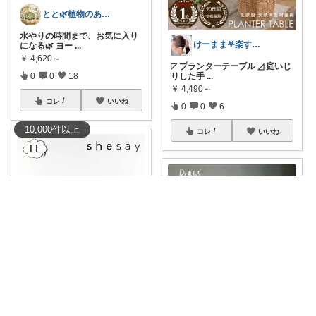
とと🌿植物のある暮らし
水やりの時間まで、お気に入り
けーまま𖤐楽する家づくり☀︎*.｡
になる🌿 ヨー
...
￥
4,620～
◸ プランターテーブル ◿ 庭いじ
りした手
...
0
0
18
￥
4,490～
コレ
いいね
0
0
6
10,000
件
以上
コレ
いいね
うしこ🐮アニマル&植物大好き🪴
【エコ素材の植木鉢8号🪴】 ス
hiro 3児mama 𓅸 𓂃♡
トーンパウダ
...