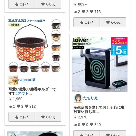
￥
889～
コレ
いいね
2
2
773
コレ
いいね
naonao18
可愛い蚊取り線香ホルダーで
す❣️
#アウト
...
たちりえ
￥
1,980
1
3
313
🦟生活感を隠しておしゃれに虫
対策✨ 持ち運
...
￥
2,970
コレ
いいね
0
0
340
コレ
いいね