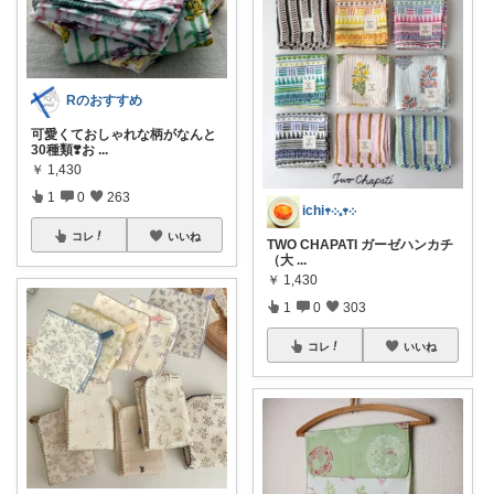
Rのおすすめ
可愛くておしゃれな柄がなんと
30種類❣️お
...
￥
1,430
1
0
263
ichi𖥧܀𓈒𖥧܀
コレ
いいね
TWO CHAPATI ガーゼハンカチ
（大
...
￥
1,430
1
0
303
コレ
いいね