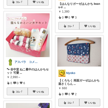
コレ
いいね
【はんなりガーゼはんかち Iwan
u-ir
...
￥
1,380
0
0
3
コレ
いいね
アスパラ コメントあまり出来ず🙇
🐾 谷中堂 ねこ最中のはんかちセ
ット 可愛
...
hiyoko
￥
2,990～
【くろちく 両面ガーゼはんかち
0
0
6
葵さくらん
...
￥
660
コレ
いいね
0
0
2
コレ
いいね