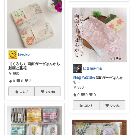
hiyoko
【くろちく 両面ガーゼはんかち
戯画と蔓花
...
ヒヨma-ma
￥
660
#hi@Yo318w
3重ガーゼはんか
0
0
2
ち
...
￥
880
コレ
いいね
0
0
0
コレ
いいね