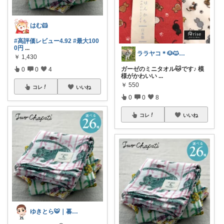
はむ🐹
#高評価レビュー4.92
#最大100
0円
...
ララヤコ＊🐶🐱好きな方用・介護用
￥
1,430
ガーゼのミニタオル🐱です♪ 模
0
0
4
様がかわいい
...
￥
550
コレ
いいね
0
0
8
コレ
いいね
ゆきとら🐯｜暮らしをラクにしたいパパ