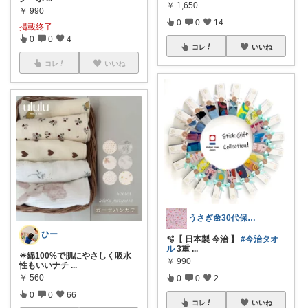
￥
1,650
￥
990
0
0
14
掲載終了
0
0
4
コレ
いいね
コレ
いいね
うさぎ🌼30代保育士
ひー
🫧【 日本製 今治 】
#今治タオ
ル
3重
...
☀綿100%で肌にやさしく吸水
￥
990
性もいいナチ
...
￥
560
0
0
2
0
0
66
コレ
いいね