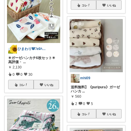
コレ
いいね
ひまわり🐼ﾌｫﾛﾊﾞ100❤️感謝
✴️ガーゼハンカチ6枚セット✴️
高評価・
...
￥
2,130
0
0
30
mhi09
コレ
いいね
送料無料】《puripura》ガーゼ
ハンカ
...
￥
560
2
0
5
コレ
いいね