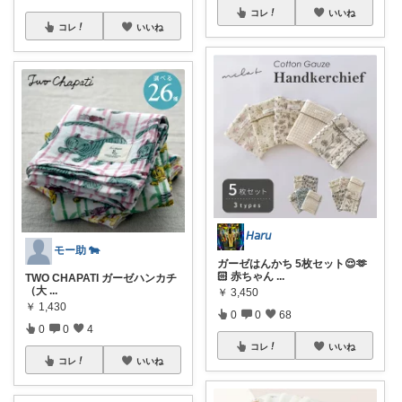
コレ
いいね
コレ
いいね
𝘏𝘢𝘳𝘶
モー助 🐄
ガーゼはんかち 5枚セット😌🫶
🏻 赤ちゃん
...
TWO CHAPATI ガーゼハンカチ
（大
...
￥
3,450
￥
1,430
0
0
68
0
0
4
コレ
いいね
コレ
いいね