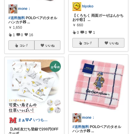
hiyoko
mone‪‪：
【くろちく 両面ガーゼはんかち
#送料無料
POLOベアのタオル
おや彩】
...
ハンカチ🧸
...
￥
660
￥
1,650
0
0
1
1
0
16
コレ
いいね
コレ
いいね
mone‪‪：
まぁ🐻💕 いつもありがとう💓
#送料無料
POLOベアのタオル
【LINE友だち登録で200円OFF
ハンカチ🧸
...
クーポ
...