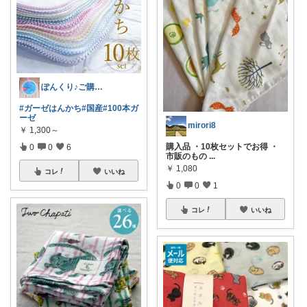
ぽんくり♪ご購入ありがとうございます♪
#ガーゼはんかち
#国産
#100本ガ
ーゼ
mirori8
￥
1,300～
購入品 ・10枚セットでお得 ・
0
0
6
市販のもの
...
￥
1,080
コレ
いいね
0
0
1
コレ
いいね