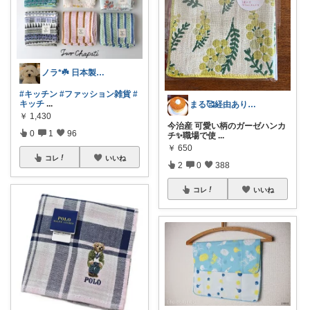
ノラ*☘️ 日本製大好き✨
#キッチン
#ファッション雑貨
#
キッチ
...
まる🥰経由ありがとうございます💕✨
￥
1,430
今治産 可愛い柄のガーゼハンカ
0
1
96
チ✨職場で使
...
￥
650
コレ
いいね
2
0
388
コレ
いいね