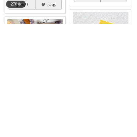
278
件
コレ
いいね
mi*@やさしく整う暮らし
まぁ🐻💕 いつもありがとう💓
🌼優しいカラーの蚊帳はんかち
🍀詳細は【
...
かわいい😳💕 【最大1000円OF
￥
550
F】
...
掲載終了
￥
1,430
0
0
22
0
0
9
コレ
いいね
コレ
いいね