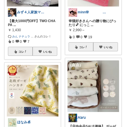
みず４人家族ママ★３０代子育て奮闘中🙆
minn🌸 358
【最大1000円OFF】TWO CHA
🌸猫好きさんへの贈り物にぴっ
PA
...
たり💕 にっこ
...
￥
1,430
￥
2,990～
みん ナチュラ
...
さんのコレ！
0
0
19
0
0
7
コレ
いいね
コレ
いいね
𝘏𝘢𝘳𝘶
ほなみ👒
【店内全品SALE価格】 ガーゼ