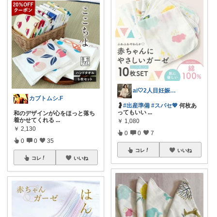
ai🤍2人目妊娠中のワーママ
カブトムシ.F
🤰
#出産準備
#スパセ💖
何枚あ
ってもいい
...
和のデザインが心をほっと落ち
着かせてくれる
...
￥
1,080
￥
2,130
0
0
7
0
0
35
コレ
いいね
コレ
いいね