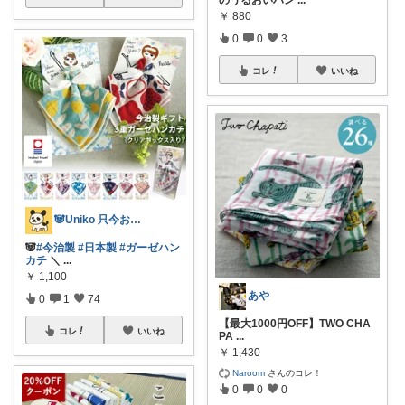
￥
880
0
0
3
コレ
いいね
🐼Uniko 只今お休み＆時々出没🙇
🐼
#今治製
#日本製
#ガーゼハン
カチ
＼
...
￥
1,100
あや
0
1
74
【最大1000円OFF】TWO CHA
コレ
いいね
PA
...
￥
1,430
Naroom
さんのコレ！
0
0
0