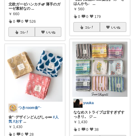
はんかち♩
...
北欧ガーゼハンカチ🌿 薄手のガ
ーゼ素材なの
...
￥
560
￥
660
0
0
179
0
0
526
コレ
いいね
コレ
いいね
yuuka
つきroom🌼*･
ななめストライプは甘すぎずす
っきり。 ジ
...
🌼*･デザインどんぴしゃ👀
#人
気
#おす
...
￥
1,430
￥
1,430
0
0
38
0
0
28