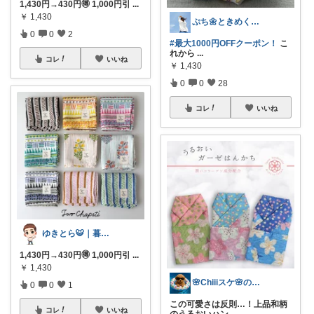
1,430円→430円🉐 1,000円引
...
￥
1,430
ぷち🌼ときめくモノと暮らす🌼
0
0
2
#最大1000円OFFクーポン！
こ
れから
...
コレ
いいね
￥
1,430
0
0
28
コレ
いいね
ゆきとら🐯｜暮らしをラクにしたいパパ
1,430円→430円🉐 1,000円引
...
￥
1,430
🌸Chiiiスケ🌸のお部屋🌱
0
0
1
この可愛さは反則…！上品和柄
コレ
いいね
のうるおいハン
...