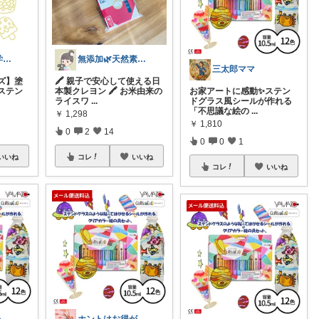
アリんこ🍀小学生ママ 経由購入感謝です
無添加🌿天然素材 ✥ あめ結
三太郎ママ
ズ】塗
🖍 親子で安心して使える日
ステン
本製クレヨン 🖍 お米由来の
お家アートに感動✨ステン
ライスワ
...
ドグラス風シールが作れる
「不思議な絵の
...
￥
1,298
￥
1,810
0
2
14
0
0
1
いいね
コレ
いいね
コレ
いいね