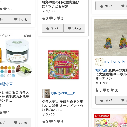
0
研究や雨の日の室内遊び
に！✨子どもが夢
...
コレ
0
66
￥
4,400
0
0
2
レ
いいね
コレ
いいね
my_home_k
#購入品
夏休みのお
に大活躍🤗 キーホ
オーナメン
...
￥
1,700
oi@小豆
0
0
33
ラスに描ける♡ガラス
ig ▶ @cha___cube
ト✨ 透明感のある発
テンド
...
コレ
グラスデコ 子供と作ると楽
6
しいよ🥺💗 オーナメント作
れるのいい
...
0
1
￥
2,420
0
0
6
レ
いいね