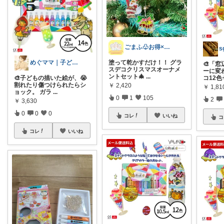
ごまふ♧お得×便利×カワイイもの
s
塗って乾かすだけ！！ グラ
めぐママ｜子どもの勉強が進むグッズオタク
🎨「
スデコクリスマスオーナメ
ーに変
ントセット🎄
...
🎨子どもの描いた絵が、😭
コ12色
割れたり傷つけられたらシ
￥
2,420
￥
1,81
ョック。 ガラ
...
0
1
105
2
￥
3,630
0
0
0
コレ
いいね
コ
コレ
いいね