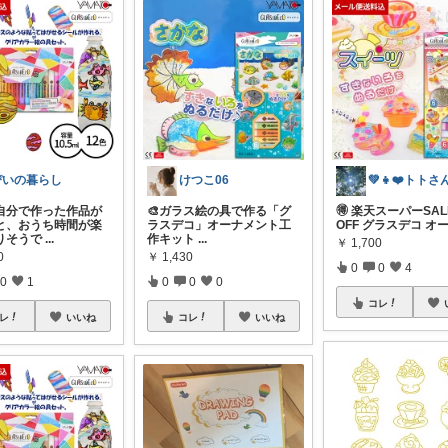
ぴいの暮らし
けつこ06
自分で作った作品が
🎨ガラス絵の具で作る「グ
🉐 楽天スーパーSAL
と、おうち時間が楽
ラスデコ」オーナメント工
OFF グラスデコ オ
りそうで
...
作キット
...
￥
1,700
0
￥
1,430
0
0
4
0
1
0
0
0
コレ
レ
いいね
コレ
いいね