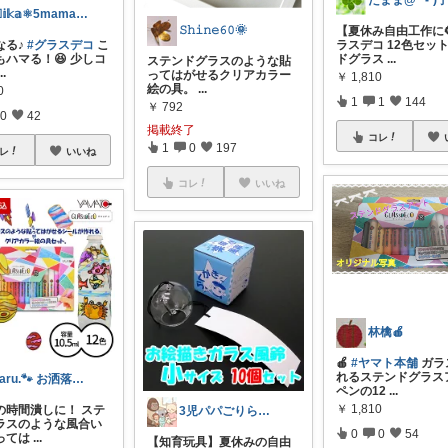
𝕄𝕚𝕜𝕒⚛5mama💁🏼‍♀
𝚂𝚑𝚒𝚗𝚎𝟼𝟶🌞
【夏休み自由工作に
なる♪
#グラスデコ
こ
ラスデコ 12色セット
もハマる！😆 少しコ
ドグラス
...
ステンドグラスのような貼
...
ってはがせるクリアカラー
￥
1,810
絵の具。
...
0
1
1
144
￥
792
0
42
掲載終了
コレ
1
0
197
レ
いいね
コレ
いいね
林檎🍎
🍎
#ヤマト本舗
ガラ
れるステンドグラス
Haru.🐾 お洒落なママになりたい
ペンの12
...
￥
1,810
の時間潰しに！ ステ
3児パパごりら｜家族で役立つROOM
ラスのような風合い
0
0
54
っては
...
【知育玩具】夏休みの自由