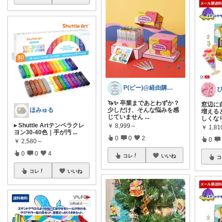
P(ピー)@経由購入します！
🦄✨ 卒業まであとわずか？
窓辺に
少しだけ、そんな悩みを感
ほみゅる
増える
じていません
...
しくな
▸ Shuttle Artテンペラクレ
￥
8,999～
￥
1,81
ヨン30-40色｜手が汚
...
0
0
2
0
￥
2,580～
0
0
4
コレ
いいね
コ
コレ
いいね