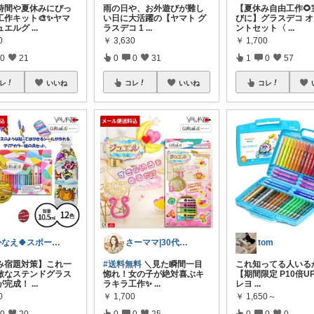
時間や夏休みにぴっ
雨の日や、お外遊びが難し
【夏休み自由工作🌻
工作キット🎨✨ヤマ
い日に大活躍の【ヤマト グ
びに】グラスデコ 
ュエルグ
...
ラスデコ 1
...
ントセット〈
...
0
￥
3,630
￥
1,700
0
21
0
0
31
1
0
57
レ
いいね
コレ
いいね
コレ
かなえ🍀スポーツ小学生兄妹
さーママ|30代小2女児ママ🎀
tom
み宿題対策】これ一
#送料無料
＼見た瞬間一目
これ知ってる人いる
敵なステンドグラス
惚れ！女の子が絶対喜ぶキ
【期間限定 P10倍UP
が完成！
...
ラキラ工作✨
...
レヨ
...
0
￥
1,700
￥
1,650～
0
20
0
0
25
0
0
0