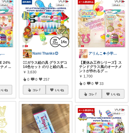
💚👧❤️トトさん 8月🥵
Nami Thanks😊
アリんこ🍀小学生ママ 経由購入感謝です
E 24%
💁‍♀️ガラス絵の具 グラスデコ
【夏休み工作シリーズ】ス
ーナメ
...
14色セット のりと絵の具
...
テンドグラス風のオーナメ
ントが作れるグ
...
￥
3,630
￥
1,700
0
0
257
0
0
33
いいね
コレ
いいね
コレ
いいね