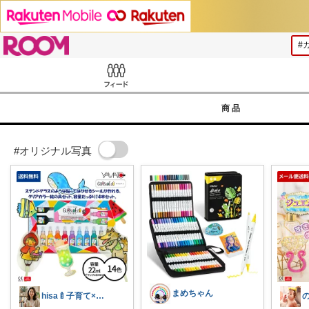
ROOM
Feed
商品
#オリジナル写真
まめちゃん
hisa🍼子育て×大人可愛いお気に入り