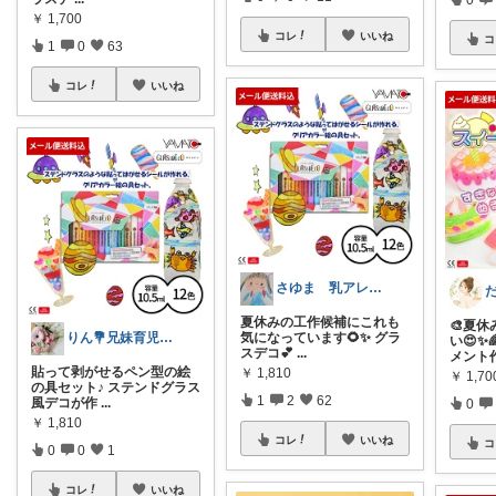
￥
1,700
コレ
いいね
コ
1
0
63
コレ
いいね
さゆま 乳アレっ子ママ｜知育×子育てグッ
夏休みの工作候補にこれも
🎨夏
気になっています🌻✨ グラ
りん💐兄妹育児ママのお家整うグッズ
い😍✨
スデコ💕
...
メント作
貼って剥がせるペン型の絵
￥
1,810
￥
1,70
の具セット♪ ステンドグラス
1
2
62
風デコが作
...
0
￥
1,810
コレ
いいね
コ
0
0
1
コレ
いいね