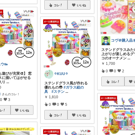
コレ
いいね
ステンドグラスみた
上がりが楽しめるグ
コのオーナメン
...
￥
1,700
ウ👟
0
0
2
ち遊びが充実🎨】 窓
⚪︎KUU⚪︎
スに描いてはがせる
入り
...
コレ
ステンドグラス風が作れる
0
優れもの😳
#ガラス絵の
具
#ステン
...
郎
さんのコレ！
￥
1,810
0
3
0
0
5
レ
いいね
コレ
いいね