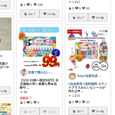
￥
1,810
1
2
339
いいね
0
0
66
コレ
いいね
コレ
いいね
ma
家遊び
ルダーや
定価で買わない主義のクーポン重視の主婦
*kota*知育玩具 絵本キッズ ベビー
【3/10 20時〜限定99円】目
玉価格の早い者勝ち🉐🔥色
#自由研究
#送料無料
ステン
鮮や
...
ドグラスみたいなシールが
作れる❤
...
いいね
￥
99
￥
1,810
掲載終了
0
0
33
0
0
0
コレ
いいね
コレ
いいね