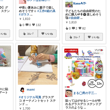
たまま@*´-`)子ども用品/日用品
ホントはお得がすき(⁠◠⁠‿⁠◕⁠)
𝐊𝐚𝐧𝐚⛺️𐂂
】グ
🍉長い夏休みに親子で楽し
 ステン
めそうです☺️
#工作
#絵の具
子どもたちの自由研究のた
#ガラス
...
めに購入🍉🍦🥝 楽しめそう
🥰
#自由研
...
￥
1,810
￥
1,810
0
0
132
0
2
82
いいね
コレ
いいね
コレ
いいね
スに貼
mami
アート
まる◯男の子三兄弟
#オリジナル写真
グラスデ
コ オーナメントセット ステ
貼ってはがせるシールが作
ンド
...
れるグラスデコ ステンドグ
ラスのような
...
￥
1,700