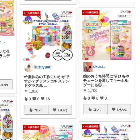
コヴ＠購入品オリ写_四毒抜き
いな仕
ラスデ
okura..
suzuyumi
娘のおうち時間に🫧 ひもや
🌱夏休みの工作にいかがで
チェーンを通してキーホル
すか？グラスデコ✨️ ステン
ダーにも◎
...
いいね
ドグラス風
...
￥
1,700
￥
1,810
0
0
0
0
0
16
コレ
いいね
コレ
いいね