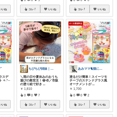
いいね
コレ
いいね
コレ
いいね
*ﾟ
ちびちび姉妹｜娘二人と豊かな暮らし
あみママ🐈猫に起こされた日は朝コレ派
ラスデ
＼雨の日や夏休みのおうち
塗るだけ簡単！スイーツモ
✧˖°─
遊びの救世主！😭🎨／市販
チーフのステンドグラス風
の塗り絵で好き
...
オーナメントが
...
￥
1,810
￥
1,700
0
0
7
0
0
2
いいね
コレ
いいね
コレ
いいね