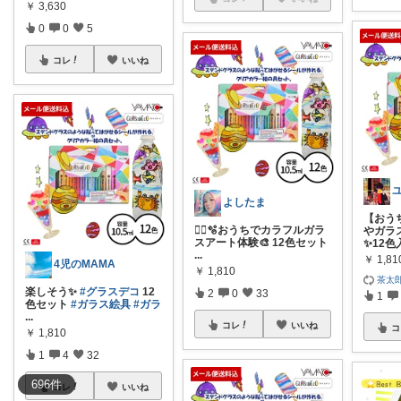
￥
3,630
0
0
5
コレ
いいね
ユ
よしたま
【おう
🏃‍♀️🫧おうちでカラフルガラ
やガラ
スアート体験🎨 12色セット
✨12色
...
￥
1,81
4児のMAMA
￥
1,810
茶太
楽しそう✨
#グラスデコ
12
2
0
33
1
色セット
#ガラス絵具
#ガラ
...
コレ
いいね
コ
￥
1,810
1
4
32
696
件
コレ
いいね