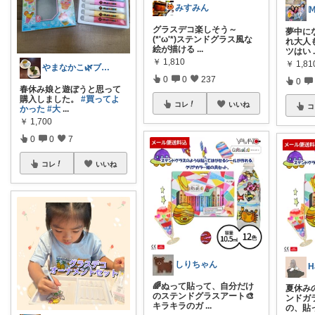
みすみん
グラスデコ楽しそう～
夢中に
(*'ω'*)ステンドグラス風な
れ大人
絵が描ける
...
ツはい
￥
1,810
￥
1,81
やまなかこ🌿ブログ小1中1子育て中
0
0
237
0
春休み娘と遊ぼうと思って
購入しました。
#買ってよ
コレ
いいね
コ
かった
#大
...
￥
1,700
0
0
7
コレ
いいね
しりちゃん
🌈ぬって貼って、自分だけ
夏休み
のステンドグラスアート🎨
ンドガ
キラキラのガ
...
の、貼