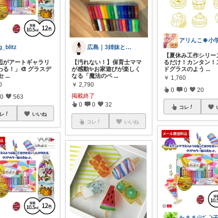
g_blitz
広島｜3姉妹と保育士ママ
【夏休み工作シリー
窓辺がアートギャラリ
【汚れない！】保育士ママ
るだけ！カンタン！
わる！」🎨 グラスデ
が感動✨お家遊びが楽しく
ドグラスのよう
...
セ
...
なる「魔法のペ
...
￥
1,760
0
￥
2,790
0
0
20
掲載終了
0
563
0
0
32
コレ
レ
いいね
コレ
いいね