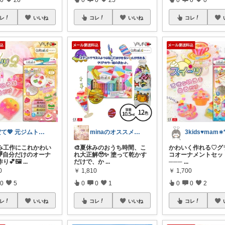
レ
いいね
コレ
いいね
コレ
だて💖 元ジムトレーナーママ子育て美容
minaのオススメ紹介します♡
3kids♥︎︎mam∗︎
休み工作にこれかわい
🎨夏休みのおうち時間、こ
かわいく作れる♡グ
🌈自分だけのオーナ
れ大正解🥹✨ 塗って乾かす
コオーナメントセット 
り💕🖼
...
だけで、か
...
───
...
0
￥
1,810
￥
1,700
0
5
0
0
1
0
0
2
レ
いいね
コレ
いいね
コレ