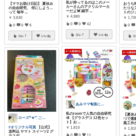
私が持ってるのはこのメー
【ママお助け日記】 夏休み
おうち
カーさんのアクリルマーカ
の自由研究、 何にしよう…
たりな
ーだよ💓 細字
...
って 毎年
...
トのジ
￥
4,980
￥
3,630
￥
1,70
0
0
42
0
0
6
0
コレ
いいね
コレ
いいね
コ
あみママ🐈猫に起こされた日は朝コレ派
私のroomで人気の自由研究
【夏休
🎨 【グラスデコ 12色セッ
ローズ꙳★*ﾟご購入感謝です꙳★*ﾟ
つで素
ト】お
...
風工作
#オリジナル写真
【公式】
￥
1,810
￥
1,81
送料込 ヤマト スイーツ2 グ
0
0
11
ラスデ
...
0