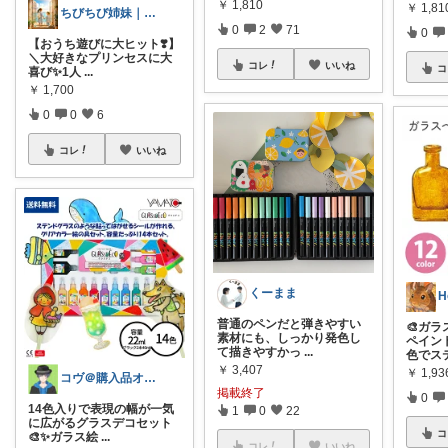
￥
1,810
￥
1,81
ちびちび姉妹｜娘二人と豊かな暮らし
0
2
71
0
【おうち遊びに大ヒット❣️】
＼大好きなプリンセスに大
コレ
いいね
コ
喜び✨1人
...
￥
1,700
0
0
6
コレ
いいね
くーまま
H
普通のペンだと弾きやすい
🎨ガ
素材にも、しっかり発色し
ペイン
て描きやすかっ
...
色でス
￥
3,407
￥
1,93
コヴ＠購入品オリ写_四毒抜き
掲載終了
0
14色入りで表現の幅が一気
1
0
22
に広がるグラスデコセット
コ
🎨✨ガラス絵
...
コレ
いいね