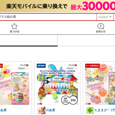
詳細検索
見つける
のあ君
のあ君