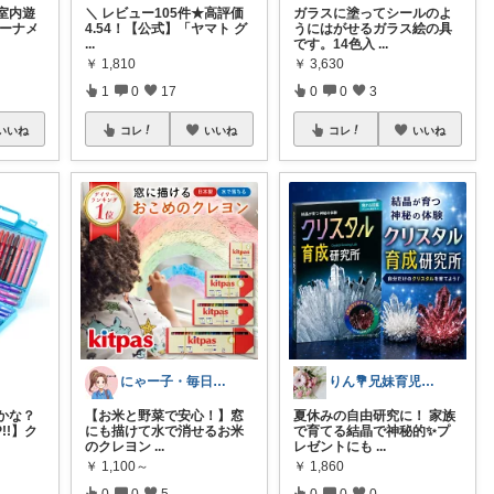
室内遊
​​＼ レビュー105件★高評価
ガラスに塗ってシールのよ
オーナメ
4.54！【公式】「ヤマト グ
うにはがせるガラス絵の具
...
です。14色入
...
￥
1,810
￥
3,630
1
0
17
0
0
3
いいね
コレ
いいね
コレ
いいね
にゃー子・毎日をちょっと豊かにする厳選品
りん💐兄妹育児ママのお家整うグッズ
かな？
【お米と野菜で安心！】窓
夏休みの自由研究に！ 家族
!!】ク
にも描けて水で消せるお米
で育てる結晶で神秘的✨プ
のクレヨン
...
レゼントにも
...
￥
1,100～
￥
1,860
0
0
5
0
0
0