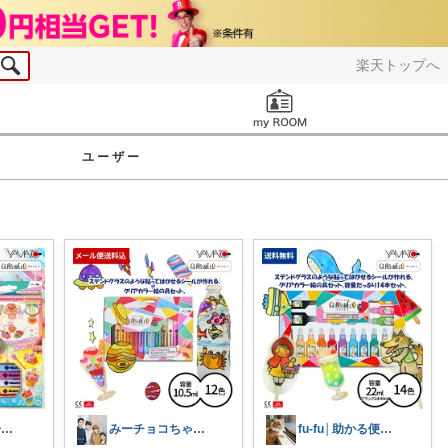
楽天トップへ
お知らせ
ユーザー
たまま@*´-`)子ども用品/日用品
みーチョコちゃん☆充実した日々
fu-fu│助かる便利グッズ