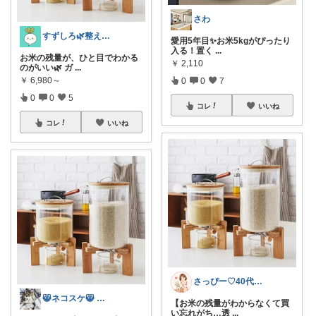
さわ
すずしろ🌿整えながら、ゆるく暮らす
愛用5年目✨お米5kgがぴったり
入る！置く
...
お米の残量が、ひと目でわかる
￥
2,110
のがいい🌿 ガ
...
￥
6,980～
0
0
7
0
0
5
コレ
いいね
コレ
いいね
さっぴー♡40代主婦・楽天おすすめ品紹介
😸ネコスケ😸 @takemutsu
【お米の残量がわからなくて買
い忘れがち…透
...