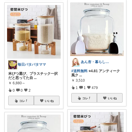
あん杏・暮らしの中にあったらいいなを🌿
毎日バタバタママ
#送料無料
⭐️4.81 アンティーク
米びつ選び、プラスチック一択
風ク
...
だと思ってた自
...
￥
3,510
￥
6,880～
1
1
479
0
0
2
コレ
いいね
コレ
いいね