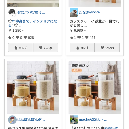
ぜむパパ𓏲𓎨整う暮らしのお手伝い
たなさや𓅪𓅫
𓏲𓎨
#“中身まで、インテリアにな
ガラスジャー⭑.ᐟ 残量が一目でわ
る”
𓏲𓎨
...
かるおし
...
￥
1,280～
￥
6,980～
0
0
628
1
1
457
コレ
いいね
コレ
いいね
はねぽんぽん🌿朝コレ4時に変更🌿
machu🥰楽天トラベル感謝✨
🍥ガラス製 密閉米びつ🍥 お米の
【米びつ】マラソン中
#500円O