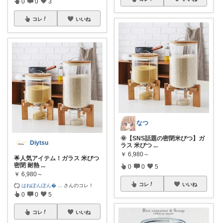
0
0
3
コレ
いいね
なつ
🌞【SNS話題の密閉米びつ】ガ
Diytsu
ラス 米びつ
...
￥
6,980～
🌟人気アイテム！ガラス 米びつ
密閉 耐熱
...
0
0
5
￥
6,980～
コレ
いいね
はねぽんぽん
...
さんのコレ！
0
0
5
コレ
いいね