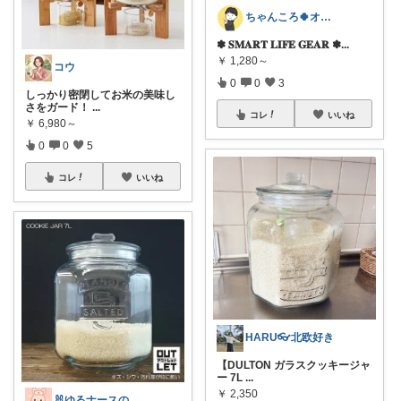
ちゃんころ🍀オリ写/インテリア/キッズ
✽ 𝐒𝐌𝐀𝐑𝐓 𝐋𝐈𝐅𝐄 𝐆𝐄𝐀𝐑 ✽ ​
...
￥
1,280～
コウ
0
0
3
​しっかり密閉してお米の美味し
さをガード！
...
コレ
いいね
￥
6,980～
0
0
5
コレ
いいね
HARU👓北欧好き
【DULTON ガラスクッキージャ
ー 7L
...
￥
2,350
🐰ゆるナースの愛用品ROOM🐰