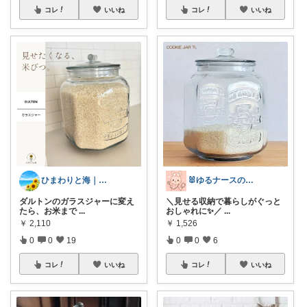
コレ
いいね
コレ
いいね
ひまわりと海｜暮らし
🐰ゆるナースの愛用品ROOM🐰
ダルトンのガラスジャーに変え
＼見せる収納で暮らしがぐっと
たら、お米まで
...
おしゃれに✨／
...
￥
2,110
￥
1,526
0
0
19
0
0
6
コレ
いいね
コレ
いいね