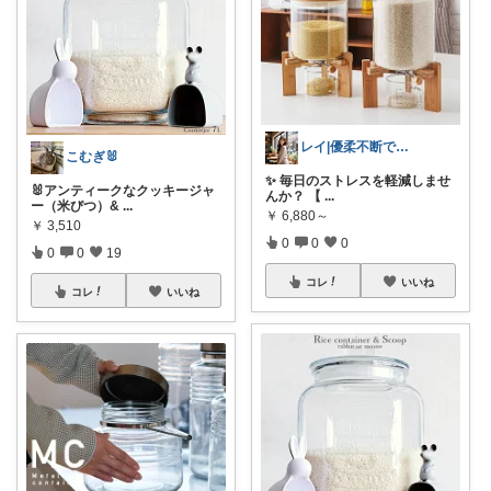
レイ|優柔不断で選べない🥲
こむぎ🐰
✨ 毎日のストレスを軽減しませ
🐰アンティークなクッキージャ
んか？ 【
...
ー（米びつ）&
...
￥
6,880～
￥
3,510
0
0
0
0
0
19
コレ
いいね
コレ
いいね