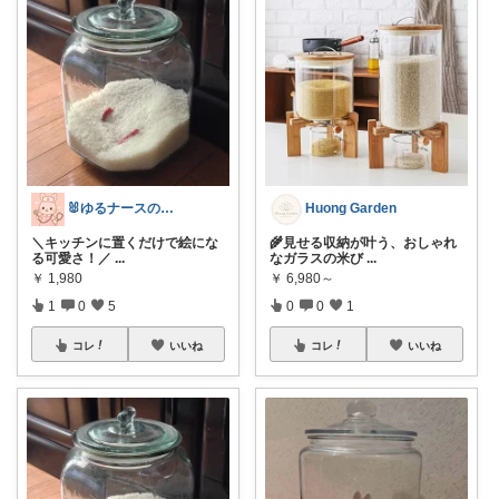
🐰ゆるナースの愛用品ROOM🐰
Huong Garden
＼キッチンに置くだけで絵にな
🌾見せる収納が叶う、おしゃれ
る可愛さ！／
...
なガラスの米び
...
￥
1,980
￥
6,980～
1
0
5
0
0
1
コレ
いいね
コレ
いいね