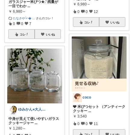
ガラスジャー米びつ★.’ 残量が
￥
6,980～
一目でわか
...
￥
6,980～
0
0
12
たなさや𓅪
...
さんのコレ！
コレ
いいね
0
0
7
コレ
いいね
coco
🩶 米びつセット （アンティーク
ゆみかん⭐︎大人の暮らし研究室
クッキー
...
￥
3,540
中身が見えて使いやすいガラス
クッキージャー
...
0
0
11
￥
1,280～
コレ
いいね