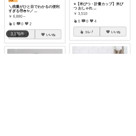
⭐️【米びつ・計量カップ】米び
＼残量がひと目でわかるの便利
つ おしゃれ
...
すぎる🥹🍚✨／
...
￥
3,510
￥
6,880～
0
0
4
0
0
2
コレ
いいね
3,176
件
コレ
いいね
つく！おしゃれな商品や便利な商品をお届け
お米の鮮度が長持ち✨ 透明ガラ
スで残量一目
...
￥
6,980～
おこむ家┊︎妄想 雑貨屋さん𓈒𓂂𓏸
3
1
809