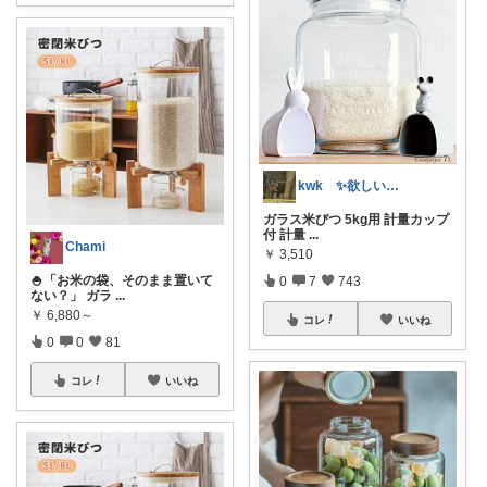
kwk ✨欲しいもんいっぱい
ガラス米びつ 5kg用 計量カップ
付 計量
...
Chami
￥
3,510
🍚「お米の袋、そのまま置いて
0
7
743
ない？」 ガラ
...
￥
6,880～
コレ
いいね
0
0
81
コレ
いいね