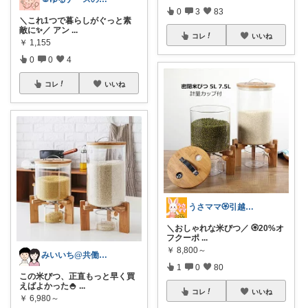
0
3
83
＼これ1つで暮らしがぐっと素
敵に✨／ アン
...
コレ
いいね
￥
1,155
0
0
4
コレ
いいね
うさママ🏵️引越ギフト&ごみ箱＆収納
＼おしゃれな米びつ／ 🏵️20%オ
フクーポ
...
￥
8,800～
みいいち@共働き夫婦のQOL向上ROOM
1
0
80
この米びつ、正直もっと早く買
えばよかった🍚
...
コレ
いいね
￥
6,980～