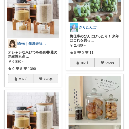
きりたんぽ
梅仕事のびんにぴったり！ 来年
はこれを買っ
...
Miyu｜生涯美容＆文房具オタク🌙
￥
2,480～
オシャレな米びつを発見🤓 蓋の
0
0
11
気密性も高
...
￥
6,880～
コレ
いいね
0
8
1390
コレ
いいね