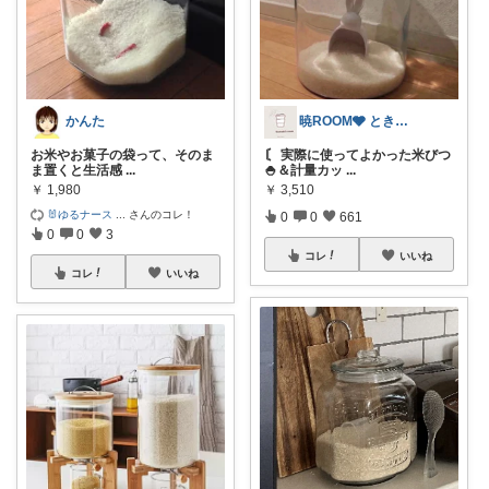
かんた
暁ROOM🩶 ときめく暮らしのセレクト
お米やお菓子の袋って、そのま
〘 実際に使ってよかった米びつ
ま置くと生活感
...
🍚＆計量カッ
...
￥
1,980
￥
3,510
🐰ゆるナース
...
さんのコレ！
0
0
661
0
0
3
コレ
いいね
コレ
いいね