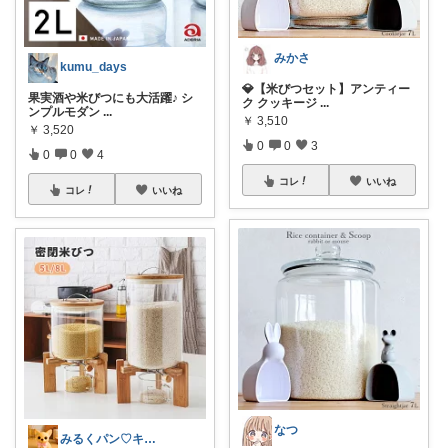
みかさ
kumu_days
💎【米びつセット】アンティー
果実酒や米びつにも大活躍♪ シ
ク クッキージ
...
ンプルモダン
...
￥
3,510
￥
3,520
0
0
3
0
0
4
コレ
いいね
コレ
いいね
なつ
みるくパン♡キッチンルーム