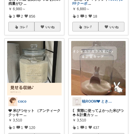
残量がひ
...
FFクーポ
...
￥
6,980～
￥
6,880～
3
2
856
0
0
18
コレ
いいね
コレ
いいね
coco
暁ROOM🩶 ときめく暮らしのセレクト
🩶 米びつセット （アンティーク
〘 実際に使ってよかった米びつ
クッキー
...
🍚＆計量カッ
...
￥
3,510
￥
3,510
0
1
120
1
0
437