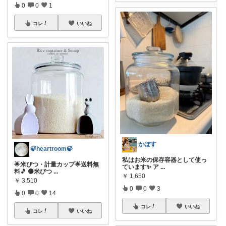
0
0
1
コレ
いいね
かぼす
🍃heartroom🍃
私はお米の保存容器として使っ
🌟米びつ・計量カップ🌟送料無
ています✨ ア
...
料🎵 🟡米びつ
...
￥
1,650
￥
3,510
0
0
3
0
0
14
コレ
いいね
コレ
いいね