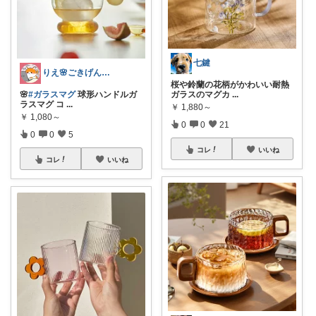
七鍵
りえ🌸ごきげんな暮らし🏠🌿
桜や鈴蘭の花柄がかわいい耐熱
🌸
#ガラスマグ
球形ハンドルガ
ガラスのマグカ
...
ラスマグ コ
...
￥
1,880～
￥
1,080～
0
0
21
0
0
5
コレ
いいね
コレ
いいね