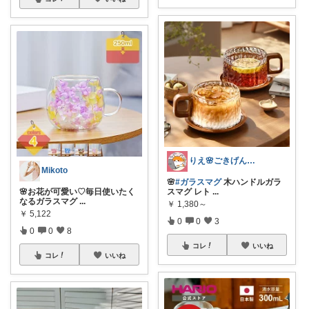
りえ🌸ごきげんな暮らし🏠🌿
Mikoto
🌸
#ガラスマグ
木ハンドルガラ
🌸お花が可愛い♡毎日使いたく
スマグ レト
...
なるガラスマグ
...
￥
1,380～
￥
5,122
0
0
3
0
0
8
コレ
いいね
コレ
いいね