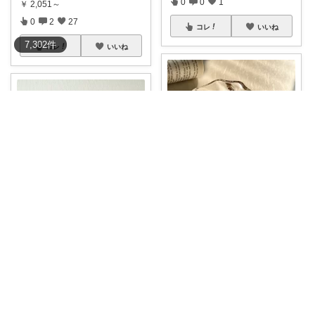
0
0
1
￥
2,051～
0
2
27
コレ
いいね
7,302
件
コレ
いいね
よきよきた😊ありがとうございます🙏
おはぎのお気に入り★
シンプルなのにセンスが光る🎁
新生活や誕生
...
ムールラ ムーミン ガラス マグ
￥
1,380～
カップ 3
...
0
0
4
￥
3,520
0
0
15
コレ
いいね
コレ
いいね