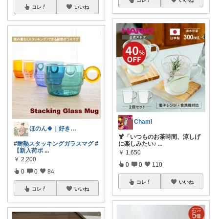
コレ
いいね
Chami
ほのん🍀｜好きが溢れる暮らし
🍹「いつものお茶時間、涼しげ
#耐熱スタッキングガラスマグ
#
に楽しみたい♪
...
【新入荷ポ
...
￥
1,650
￥
2,200
0
0
110
0
0
84
コレ
いいね
コレ
いいね