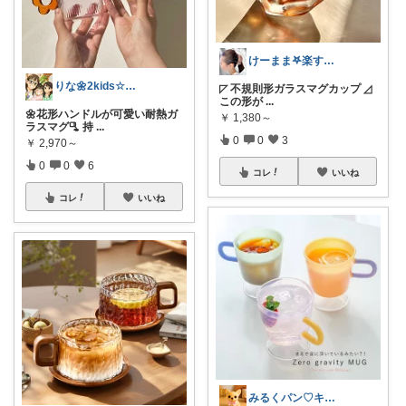
けーまま𖤐楽する家づくり☀︎*.｡
りな🌼2kids☆毎日をちょっと快適に
◸ 不規則形ガラスマグカップ ◿
この形が
...
🌼花形ハンドルが可愛い耐熱ガ
￥
1,380～
ラスマグ🫗 持
...
0
0
3
￥
2,970～
0
0
6
コレ
いいね
コレ
いいね
みるくパン♡キッチンルーム