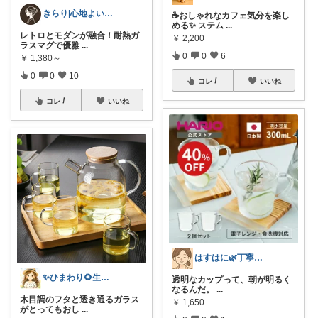
きらり|心地よい暮らし帖
☕おしゃれなカフェ気分を楽し
める✨ ステム
...
レトロとモダンが融合！耐熱ガ
￥
2,200
ラスマグで優雅
...
0
0
6
￥
1,380～
0
0
10
コレ
いいね
コレ
いいね
はすはに🌿丁寧な暮らし
✨ひまわり🌻生活雑貨・純喫茶✨
透明なカップって、朝が明るく
なるんだ。
...
木目調のフタと透き通るガラス
￥
1,650
がとってもおし
...