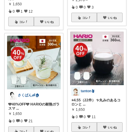
￥
1,650
0
0
3
0
1
12
コレ
いいね
コレ
いいね
tanton🪴
さくぱん👶🏠
⭐4.55（22件） ✨丸みのあるコ
🩵40%OFF🩵 HARIOの耐熱ガラ
ロンと
...
スマ
...
￥
1,650
￥
1,650
0
0
11
0
0
21
コレ
いいね
コレ
いいね