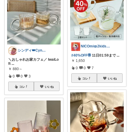
NICOmi🥨2kidsママ👦👧
シンディ👑Cyndi👑
#40%OFF🉐
11日01:59まで
...
＼おしゃれお家カフェ／ IwaiLo
￥
1,650
ft
...
0
0
7
￥
880～
0
0
3
コレ
いいね
コレ
いいね