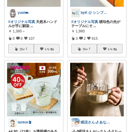
yuni☁️
byK @ シンプル好き
#オリジナル写真
天然木ハンド
#オリジナル写真
琥珀色の光が
ルが手に馴染
...
テーブルにそ
...
￥
1,380～
￥
1,980
0
0
107
3
2
915
コレ
いいね
コレ
いいね
tanton🪴
眠活さん🌙 あなたの眠りをお手伝い
⭐4.90（21件） ✨透明感のある
🌙🌙眠活さんセレクト🌙🌙 たっ