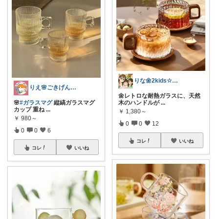
りな🌼2kids☆毎日をちょっと快適に
りえ🌸ごきげんな暮らし🏠🌿
🌼レトロな耐熱ガラスに、天然
🌸
#ガラスマグ
縦縞ガラスマグ
木のハンドルが
...
カップ 重ね
...
￥
1,380～
￥
980～
0
0
12
0
0
6
コレ
いいね
コレ
いいね