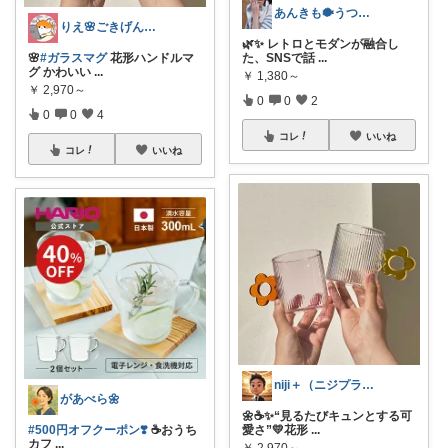
あんきも🐡うつわ好き/10日購入感謝
りえ🌸ごきげんな暮らし🏠🌿
🌿✨ レトロとモダンが融合し
🌸
#ガラスマグ
花形ハンドルマ
た、SNSで話
...
グ かわいい
...
￥
1,380～
￥
2,970～
0
0
2
0
0
4
コレ
いいね
コレ
いいね
niji＋（ニジプラス）感謝しています
があべら🌼
🌼☕✨“見るたびキュンとする可
#500円オフクーポン❣️
☕おうち
愛さ”💛花形
...
カフ
...
￥
2,970～