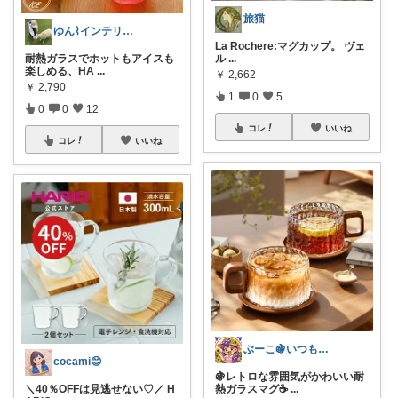
旅猫
ゆん⌇インテリアと生活雑貨がメイン🧸
La Rochere:マグカップ。 ヴェ
耐熱ガラスでホットもアイスも
ル
...
楽しめる、HA
...
￥
2,662
￥
2,790
1
0
5
0
0
12
コレ
いいね
コレ
いいね
ぶーこ🍇いつもありがとう😊
cocami😊
🍇レトロな雰囲気がかわいい耐
＼40％OFFは見逃せない♡／ H
熱ガラスマグ☕
...