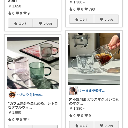
ARIO
...
￥
1,380～
￥
1,650
0
6
793
0
0
9
コレ
いいね
コレ
いいね
けーまま𖤐楽する家づくり☀︎*.｡
ぺちパパ│hyggeな心意気を大切に🌿
◸ 不規則形 ガラスマグ ◿ いつも
"カフェ気分を楽しめる、レトロ
のマグ
...
なダブルウォ
...
￥
1,380～
￥
1,990
0
0
9
0
0
4
コレ
いいね