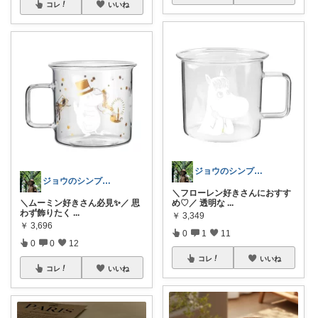
コレ
いいね
ジョウのシンプルで心地よいくらし
ジョウのシンプルで心地よいくらし
＼フローレン好きさんにおすす
＼ムーミン好きさん必見✨／ 思
め♡／ 透明な
...
わず飾りたく
...
￥
3,349
￥
3,696
0
1
11
0
0
12
コレ
いいね
コレ
いいね