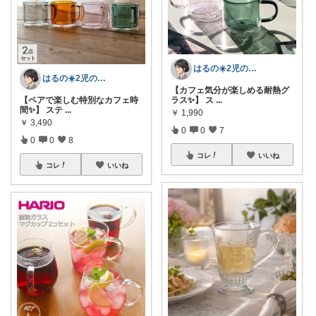
はるの☀️2児のママ𓂃◌𓈒𓐍
はるの☀️2児のママ𓂃◌𓈒𓐍
【カフェ気分が楽しめる耐熱グ
【ペアで楽しむ特別なカフェ時
ラス✨】 ス
...
間✨】 ステ
...
￥
1,990
￥
3,490
0
0
7
0
0
8
コレ
いいね
コレ
いいね