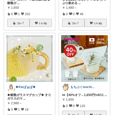
耐熱ガ
...
ぷり飲める
...
￥
1,650
￥
1,480～
0
1
202
0
0
46
コレ
いいね
コレ
いいね
🍀Kieばぁば🍀
もちぷくmochipuku☘️7日感謝
🍀耐熱ガラスマグカップ🍀 すり
👀【40%オフ→1,650円✨️8/11
...
ガラスのマ
...
￥
1,650
￥
2,980～
0
0
120
0
1
19
コレ
いいね