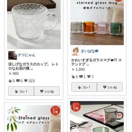
まいはな🪷
テツにゃん
かわいすぎるガラスマグ🫖🤍 ス
涼しげなガラスのカップ。 レト
テンドグ
...
ロなお花の模
...
￥
1,990
￥
980
0
1
7
0
0
323
コレ
いいね
コレ
いいね