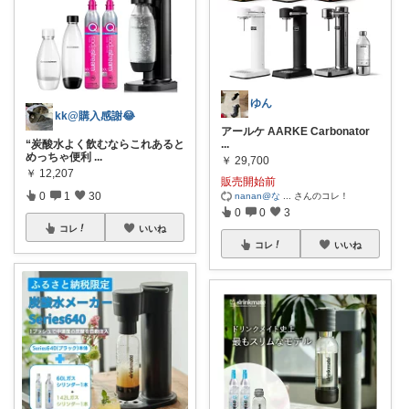
ゆん
kk@購入感謝😂
アールケ AARKE Carbonator
“炭酸水よく飲むならこれあると
...
めっちゃ便利
...
￥
29,700
￥
12,207
販売開始前
0
1
30
nanan@な
...
さんのコレ！
0
0
3
コレ
いいね
コレ
いいね