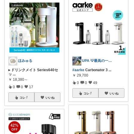
ほみゅる
UPA 💡最高の一日を💡
▸ ドリンクメイト Series640セ
#aarke
Carbonator 3
...
ッ
...
￥
29,700
￥
18,380～
0
0
49
0
0
17
コレ
いいね
コレ
いいね