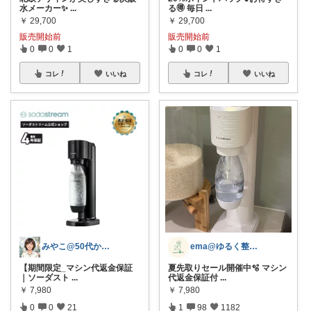
水メーカー✨
...
る🉐 毎日
...
￥
29,700
￥
29,700
販売開始前
販売開始前
0
0
1
0
0
1
コレ
いいね
コレ
いいね
みやこ@50代からの肌悩み解決
ema@ゆるく整う暮らし
【期間限定_マシン代返金保証
夏先取りセール開催中🫧 マシン
｜ソーダスト
...
代返金保証付
...
￥
7,980
￥
7,980
0
0
21
1
98
1182