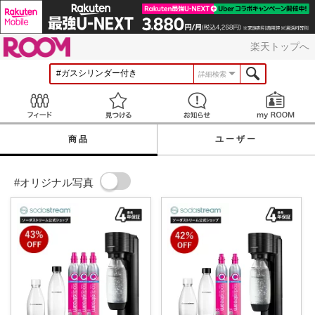
ROOM
楽天トップへ
詳細検索
Feed
見つける
お知らせ
商品
ユーザー
#オリジナル写真