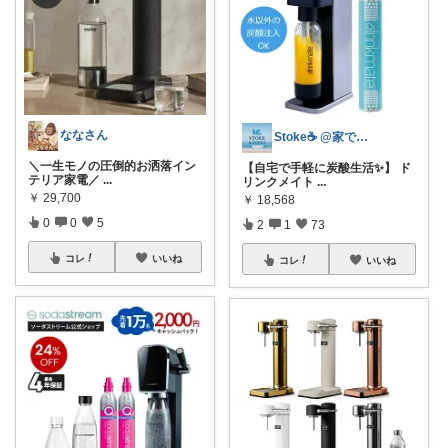
ななさん
Stoke☕️ @家でも外でも快適生活
＼一生モノの圧倒的お洒落イン
【自宅で手軽に炭酸生活✨】 ド
テリア家電／
...
リンクメイト
...
￥
29,700
￥
18,568
0
0
5
2
1
73
コレ
いいね
コレ
いいね