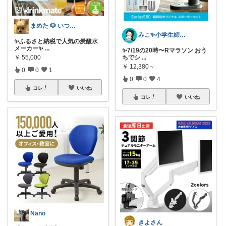
まめた 🐶 いつも感謝☺️感謝😄
みこ✨小学生姉妹の母ちゃん
✨ふるさと納税で人気の炭酸水
メーカー✨
...
✨7/19の20時〜Rマラソン おう
￥
55,000
ちでシ
...
￥
12,380～
0
0
1
0
0
4
コレ
いいね
コレ
いいね
Nano
きよさん