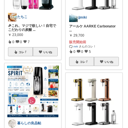
たちこ
jjmiki
🎉これ、マジで欲しい！自宅で
アールケ AARKE Carbonator
こだわりの炭酸
...
...
￥
23,000
￥
29,700
0
0
7
販売開始前
mrk
さんのコレ！
0
0
5
コレ
いいね
コレ
いいね
暮らしの良品帖