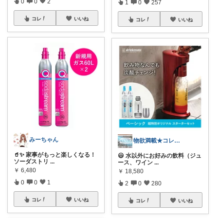
0
0
2
1
0
257
コレ
いいね
コレ
いいね
みーちゃん
物欲満載★コレクションは商品分類別です★
🥤✨ 家事がもっと楽しくなる！
😃 水以外にお好みの飲料（ジュ
ソーダストリ
...
ース、ワイン
...
￥
6,480
￥
18,580
0
0
1
2
0
280
コレ
いいね
コレ
いいね