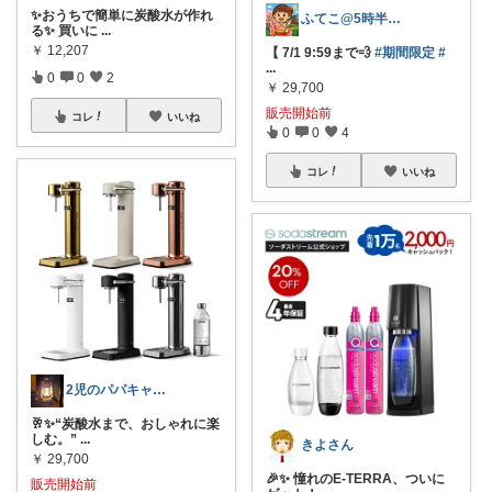
✨おうちで簡単に炭酸水が作れ
ふてこ@5時半頃ｺﾚ/京都のｲｲもの🍵
る✨ 買いに
...
￥
12,207
【 7/1 9:59まで💨
#期間限定
#
...
0
0
2
￥
29,700
販売開始前
コレ
いいね
0
0
4
コレ
いいね
2児のパパキャンパー
🥂✨“炭酸水まで、おしゃれに楽
しむ。”
...
きよさん
￥
29,700
🎉✨ 憧れのE-TERRA、ついに
販売開始前