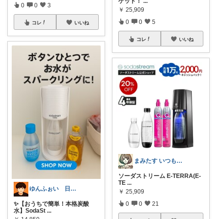
ゲット！
...
0
0
3
￥
25,909
0
0
5
コレ
いいね
コレ
いいね
まみたす いつもありがとうございます♡
ソーダストリーム E-TERRA(E-
TE
...
ゆんふぉい 日用品で生活の質を向上⭐️
￥
25,909
✨【おうちで簡単！本格炭酸
0
0
21
水】SodaSt
...