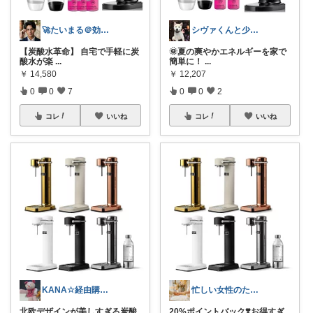
🚀たいまる＠効率至上主義のセレクトニキ
シヴァくんと少佐のROOM
【炭酸水革命】 自宅で手軽に炭
🌞夏の爽やかエネルギーを家で
酸水が楽
...
簡単に！
...
￥
14,580
￥
12,207
0
0
7
0
0
2
コレ
いいね
コレ
いいね
KANA☆経由購入感謝
忙しい女性のための**ROOM🕊️🌿
北欧デザインが美しすぎる炭酸
20%ポイントバック❣️お得すぎ