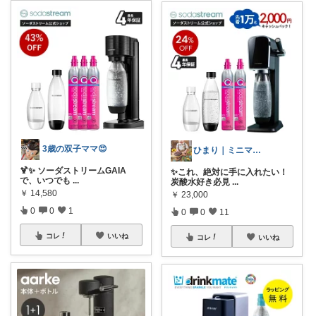
3歳の双子ママ😍
ひまり｜ミニマルな育児と時短グッズ
🍹✨ ソーダストリームGAIA
✨これ、絶対に手に入れたい！
で、いつでも
...
炭酸水好き必見
...
￥
14,580
￥
23,000
0
0
1
0
0
11
コレ
いいね
コレ
いいね