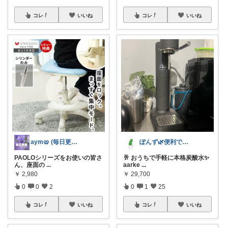
コレ
いいね
コレ
いいね
aym🥨 (毎日更新してます🙌)
ぽんず🌿便利でお洒落なアイテム
PAOLOシリーズをお使いの皆さ
🥂 おうちで手軽に本格炭酸水✨
ん、座面の
...
aarke
...
￥
2,980
￥
29,700
0
0
2
0
1
25
コレ
いいね
コレ
いいね