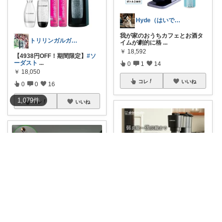
Hyde（はいで）意外な4児パパです
我が家のおうちカフェとお酒タ
トリリンガルガール🎈7月大感謝😊
イムが劇的に格
...
￥
18,592
【4938円OFF！期間限定】
#ソ
ーダスト
...
0
1
14
￥
18,050
コレ
いいね
0
0
16
1,079
件
コレ
いいね
ほっきょく💎ダイヤモンド会員💎
🍾市販の炭酸水を買い続けるのが