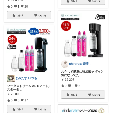
￥
14,850～
コレ
いいね
0
1
20
コレ
いいね
chiroru🌷管理栄養士ママ
おうちで簡単に強炭酸✨ ずっと
気になってた
...
まみたす いつもありがとうございます♡
￥
12,207
ソーダストリーム ART(アート)
0
0
2
スタータ
...
￥
23,000
コレ
いいね
0
0
17
コレ
いいね