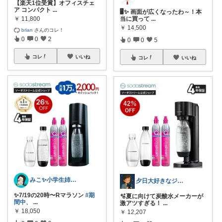
【楽天1位受賞】オフィスチェ
ア コンパクト
...
🖥️✨ 画面が広くなったわ～！本
￥
11,800
当に買って
...
￥
14,500
brian
さんのコレ！
0
0
2
0
0
5
コレ
いいね
コレ
いいね
みこ✨小学生姉妹の母ちゃん
夕日大好きなジュンジュン
✨7/19の20時〜Rマラソン
#期
🫧夏に向けて炭酸水メーカーが
間中、
...
激アツすぎる！
...
￥
18,050
￥
12,207