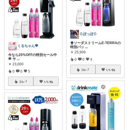
🥚ぽっぽ🥚
🐥ソーダストリームE-TERRAの
くるちゃん💖
特別パッ
...
￥
25,909
今なら20%OFFの特別セール中
🌟 サ
...
0
0
4
￥
23,000
コレ
いいね
0
0
5
コレ
いいね