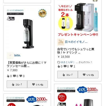
日々のイイモノログ
自宅でいつでもシュワっと爽
快！✨ ドリンク
...
latte.
￥
18,568
ゆきとら🐯｜
...
さんのコレ！
【実質価格がさらにお得に！マ
ラソンセール開
...
0
0
1
￥
7,980
コレ
いいね
0
0
0
コレ
いいね