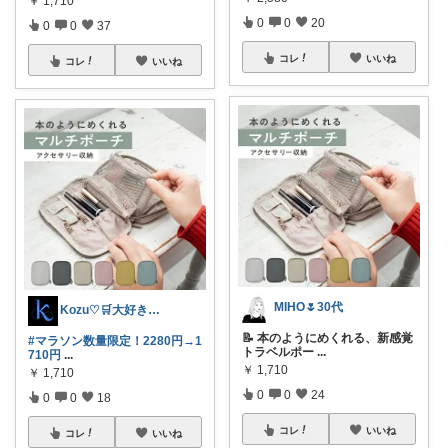
￥
1,710
0
0
20
0
0
37
コレ
いいね
コレ
いいね
MIHO🌷30代
Kozu♡🛒大好き😆💕
📝 本のようにめくれる、新感覚
#マラソン数量限定！2280円→1
トラベルポー
...
710円
...
￥
1,710
￥
1,710
0
0
24
0
0
18
コレ
いいね
コレ
いいね