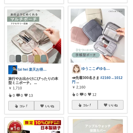
ゆうここ🥖ゆるっと楽しくお得な暮らしꕤ
tai hei 楽天お得情報🉐
📣先着300名さま
#2160→1012
旅行やお出かけにぴったりの本
円
...
型ミニポーチ。
...
￥
2,160
￥
1,710
0
0
12
0
0
13
コレ
いいね
コレ
いいね