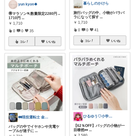
暮らしのかけら
yun kyon🍀
旅行バッグの中、小物がバラバ
🉐マラソン🏃数量限定2280円→
ラになって探す
...
1710円
...
￥
1,710
￥
1,710
0
0
41
0
0
35
コレ
いいね
コレ
いいね
ひるゆう♡小学生2児ママ
🚃現役運転士 金魚🐠
【62％OFF】バッグの小物が一
バッグの中でイヤホンや充電ケ
目瞭然👀
...
ーブルが迷子に
...
￥
2,580