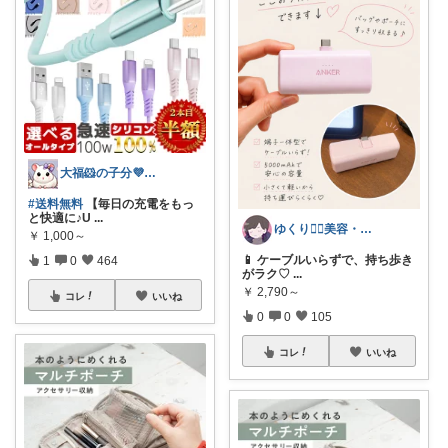
大福🐹の子分💜ありがとうございます
#送料無料
【毎日の充電をもっ
と快適に♪U
...
ゆくり🐕‍🦺美容・便利雑貨🤍
￥
1,000～
📱 ケーブルいらずで、持ち歩き
1
0
464
がラク♡
...
￥
2,790～
コレ
いいね
0
0
105
コレ
いいね