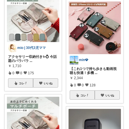
mio | 30代3児ママ
アクセサリー収納付き✨💍 今話
min💎
題のパラパラ
...
￥
1,710
【これ1つで持ち歩きも動画視
聴も快適！多機
...
0
0
175
￥
2,344
コレ
いいね
0
0
128
コレ
いいね