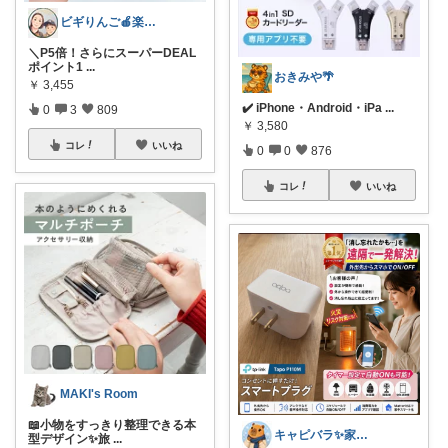
ビギりんご🍎楽する暮らし🏠
＼P5倍！さらにスーパーDEAL
ポイント1
...
おきみや🌴
￥
3,455
✔️ iPhone・Android・iPa
...
0
3
809
￥
3,580
コレ
いいね
0
0
876
コレ
いいね
MAKI's Room
📖小物をすっきり整理できる本
キャピバラ✨家電開発者のオススメROOM
型デザイン✨旅
...