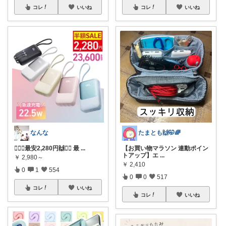
コレ
いいね
コレ
いいね
なんな
たまとも🙌🤭🌈
❤️‍🔥🙌最安2,280円🙌❤️‍🔥 最
...
【お買い物マラソン 連動ポイン
トアップ】エ
...
￥
2,980～
￥
2,410
0
1
554
0
0
517
コレ
いいね
コレ
いいね