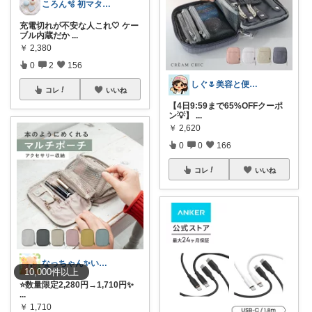
ころん🫧 初マタ×かわいい暮らし
充電切れが不安な人これ🤍 ケー
ブル内蔵だか
...
￥
2,380
0
2
156
しぐ🌷美容と便利な小物🍀
コレ
いいね
【4日9:59まで65%OFFクーポ
ン💡】
...
￥
2,620
0
0
166
コレ
いいね
なっちゃん✨いつもありがとう😊✨
10,000
件
以上
⭐️数量限定2,280円→1,710円✨
...
￥
1,710