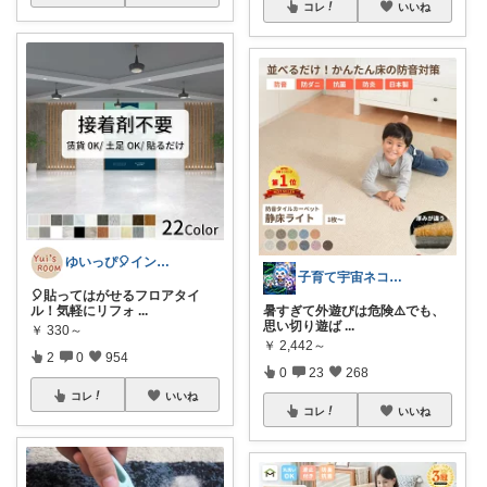
コレ
いいね
ゆいっぴ🎈インテリアとファッション
子育て宇宙ネコ🐈育児日用品ROOM🏠
🎈貼ってはがせるフロアタイ
ル！気軽にリフォ
...
暑すぎて外遊びは危険⚠️でも、
思い切り遊ば
...
￥
330～
￥
2,442～
2
0
954
0
23
268
コレ
いいね
コレ
いいね