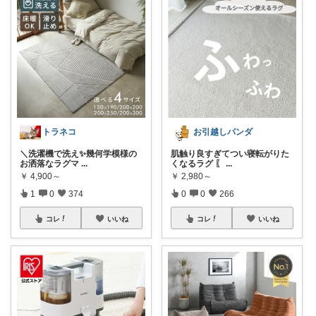
トラネコ
お引越しパンダ
＼洗濯機で洗え✨幾何学模様の
肌触り良すぎてつい寝転がりた
お洒落なラグマ
...
くなるラグ 〖
...
￥
4,900～
￥
2,980～
1
0
374
0
0
266
コレ
いいね
コレ
いいね