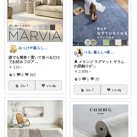
みっけ🌱暮らしとファッション
べる~暮らし×家事をラクに快適に
誰でも簡単！置いて並べるだけ
でお好みフロア
...
🔔 メランジ ラグマット サラふ
わ肌触りが
...
￥
110～
￥
2,999～
0
0
982
0
1
35
コレ
いいね
コレ
いいね