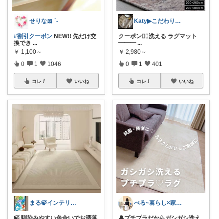
せりな🎀 ´-
Katy▶︎こだわりとプチプラ🕯
#割引クーポン
NEW!! 先だけ交
クーポン❤️‍🔥洗える ラグマット
換でき
...
━━━
...
￥
1,100～
￥
2,980～
0
1
1046
0
1
401
コレ
いいね
コレ
いいね
まる🍃インテリア×くらし
べる~暮らし×家事をラクに快適に
🍃 馴染みやすい色合いでお洒落
🔔プチプラだからガシガシ洗え