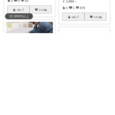
0
0
83
￥
2,980～
2
1
878
コレ
いいね
10,000
件
以上
コレ
いいね
ハンプティー🥚｜タイパ便利グッズ
kanako🐈‍⬛
#55％オフクーポン
床に座ると
足が痛い
...
＼SNSで話題！／全品20%OF
￥
11,977～
F！28H
...
1
0
468
￥
1,000～
1
2
103
コレ
いいね
コレ
いいね