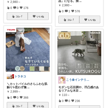
品」になる。抽
...
￥
2,980～
￥
2,980～
0
0
176
0
1
576
コレ
いいね
コレ
いいね
トラネコ
こう🌼インテリアと家事＆育児グッズ
＼カットパイルのさらふわな肌
触り✨思わず撫
...
モダンな石目調や、凹凸感のあ
るリアルな木目
...
￥
2,999～
￥
110～
0
0
366
0
0
236
コレ
いいね