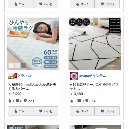
コレ
いいね
コレ
いいね
トラネコ
ayapo🌱インテリア&雑貨
＼極厚60mmのふかふか感✨️洗
✔︎10%OFFクーポン!!🌱
#ラグマ
えるカバー
...
ット
...
￥
3,990～
￥
3,480～
1
0
223
1
0
864
コレ
いいね
コレ
いいね