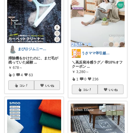
まび@ジムニー通勤🚗働き女子
うさママ🏵️引越ギフト&ごみ箱＆収納
掃除機をかけたのに、まだ毛が
残っていた経験
...
＼高反発冷感ラグ／ 🏵️10%オフ
クーポン
...
￥
678～
￥
3,280～
0
4
63
1
0
236
コレ
いいね
コレ
いいね