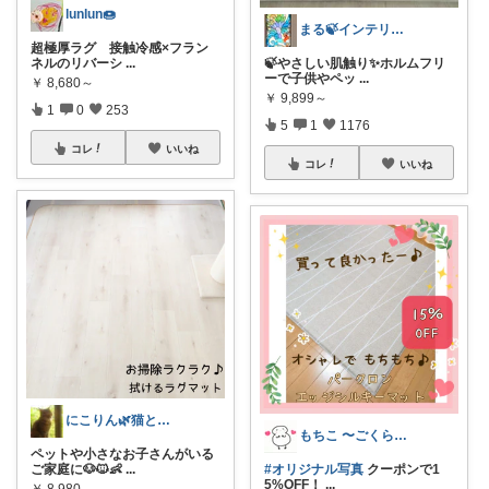
lunlun🍩
まる🍃インテリア×くらし
超極厚ラグ 接触冷感×フラン
ネルのリバーシ
...
🍃やさしい肌触り✨ホルムフリ
ーで子供やペッ
...
￥
8,680～
￥
9,899～
1
0
253
5
1
1176
コレ
いいね
コレ
いいね
にこりん🌿猫と暮らす主婦のROOM😹
もちこ 〜ごくらく＆かわいい生活♪
ペットや小さなお子さんがいる
ご家庭に🐶🐱👶
...
#オリジナル写真
クーポンで1
5%OFF！
...
￥
8,980