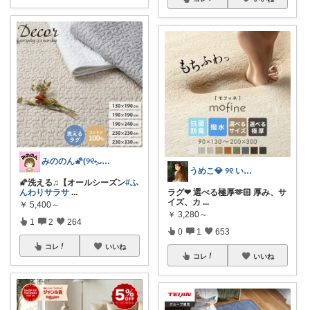
みののん🌠(୨୧•͈ᴗ•͈)感謝♡
うめこ💎 ୨୧ いつも感謝 ୨୧
🌠洗える♫【オールシーズン
#ふ
んわりサラサ
...
ラグ❤︎ 選べる極厚🫶🏻 厚み、サ
イズ、カ
...
￥
5,400～
￥
3,280～
1
2
264
0
1
653
コレ
いいね
コレ
いいね