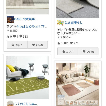
CARL 北欧家具/暮らし
はさま|暮らし
ラグ* ⏩
#rugまとめ@carl_77
...
▶▷「お部屋に馴染むシンプル
￥
8,480
なラグが欲しい
...
0
4
383
￥
2,980～
0
1
271
コレ
いいね
コレ
いいね
らくのくらし🧺手しごとで暮らしを整える