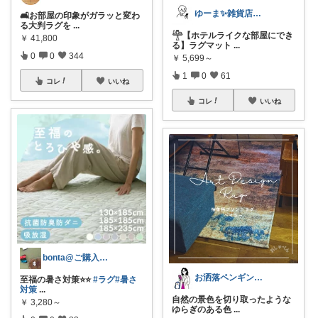
ゆーま✨雑貨店🏠よろしくお願いします！
🛋️お部屋の印象がガラッと変わ
る大判ラグを
...
𓊯【ホテルライクな部屋にでき
￥
41,800
る】ラグマット
...
0
0
344
￥
5,699～
1
0
61
コレ
いいね
コレ
いいね
bonta@ご購入感謝です⭐️
お洒落ペンギン🐧暮らし×ときめき
至福の暑さ対策⭐️⭐️
#ラグ
#暑さ
対策
...
自然の景色を切り取ったような
￥
3,280～
ゆらぎのある色
...