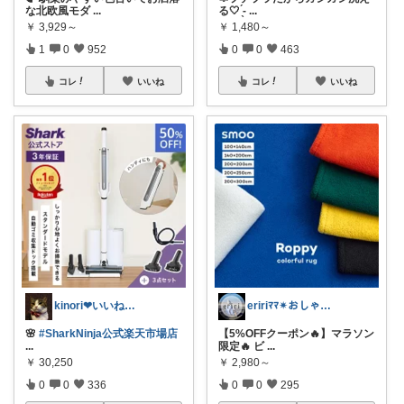
な北欧風モダ
...
る🤍 ̖́-
...
￥
3,929～
￥
1,480～
1
0
952
0
0
463
コレ
いいね
コレ
いいね
kinori❤︎いいねご購入感謝です💝
eririﾏﾏ✴︎おしゃれ雑貨×子供×服
🌸
#SharkNinja公式楽天市場店
【5%OFFクーポン🔥】マラソン
...
限定🔥 ビ
...
￥
30,250
￥
2,980～
0
0
336
0
0
295