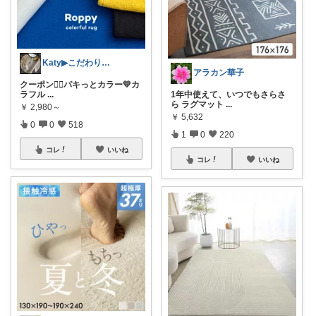
Katy▶︎こだわりとプチプラ🕯
アラカン華子
クーポン❤️‍🔥パキっとカラー💛カ
ラフル
...
1年中使えて、いつでもさらさ
ら ラグマット
...
￥
2,980～
￥
5,632
0
0
518
1
0
220
コレ
いいね
コレ
いいね