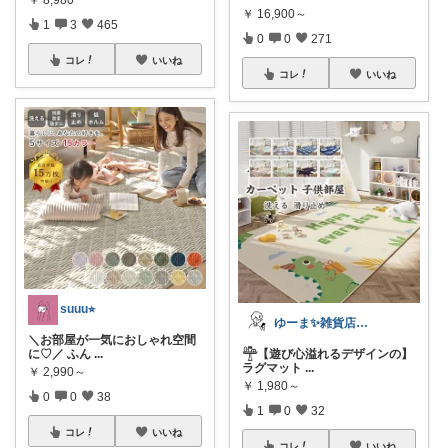
￥
16,900～
1
3
465
0
0
271
コレ
いいね
コレ
いいね
suuu⭐︎
ゆーま✨雑貨店🏠よろしくお願いします！
＼お部屋が一気におしゃれ空間
に♡／ ふん
...
𓊯【遊び心溢れるデザインの】
ラグマット
...
￥
2,990～
￥
1,980～
0
0
38
1
0
32
コレ
いいね
コレ
いいね