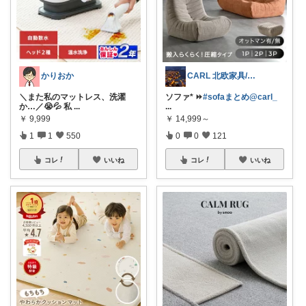
かりおか
CARL 北欧家具/暮らし
＼また私のマットレス、洗濯
ソファ* ⏩
#sofaまとめ@carl_
か…／😭💦 私
...
...
￥
9,999
￥
14,999～
1
1
550
0
0
121
コレ
いいね
コレ
いいね