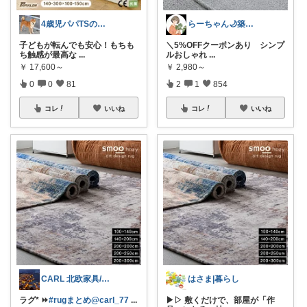
4歳児パパTSの育児おたすけROOM🎁
らーちゃん🌙築古賃貸をもっとかわいく♡
子どもが転んでも安心！もちも
＼5%OFFクーポンあり シンプ
ち触感が最高な
...
ルおしゃれ
...
￥
17,600～
￥
2,980～
0
0
81
2
1
854
コレ
いいね
コレ
いいね
CARL 北欧家具/暮らし
はさま|暮らし
ラグ* ⏩
#rugまとめ@carl_77
...
▶▷ 敷くだけで、部屋が「作