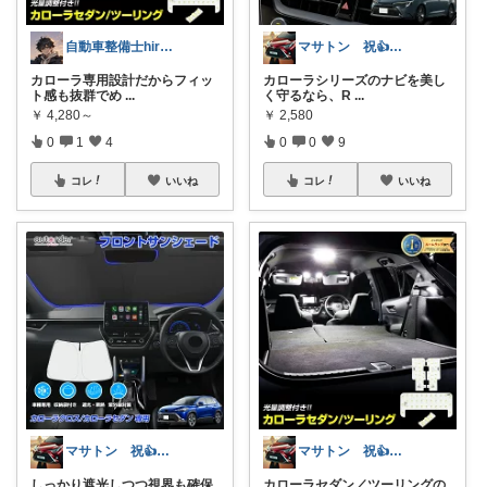
自動車整備士hiro-パパの部屋
マサトン 祝👍7000プロフも見てね
カローラ専用設計だからフィッ
カローラシリーズのナビを美し
ト感も抜群でめ
...
く守るなら、R
...
￥
4,280～
￥
2,580
0
1
4
0
0
9
コレ
いいね
コレ
いいね
マサトン 祝👍7000プロフも見てね
マサトン 祝👍7000プロフも見てね
しっかり遮光しつつ視界も確保
カローラセダン／ツーリングの