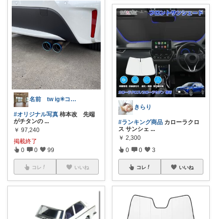
名前 tw ig✳️コレクション
きらり
#オリジナル写真
柿本改 先端
がチタンの
...
#ランキング商品
カローラクロ
ス サンシェ
...
￥
97,240
￥
2,300
掲載終了
0
0
99
0
0
3
コレ
いいね
コレ
いいね