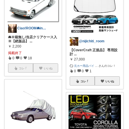
Ciao!ROOM🚘in富山
🚘※箱無し/当店クリアケース入
@nijichiti_room
※【絶版品】
...
￥
2,200
【CoverCraft 正規品】 専用設
掲載終了
計
...
0
0
18
￥
27,000
元カー用品バイ
...
さんのコレ！
コレ
いいね
0
0
1
コレ
いいね