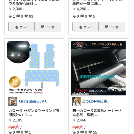
できる安心設計
...
車内が一気に洗
...
￥
2,300
￥
4,280～
1
0
93
0
0
5
コレ
いいね
コレ
いいね
✯furīsutairu.JP✯
よつば🍀毎日更新♪
カローラ セダン＆ツーリング専
🚚💨カローラ210系オーナーさ
用設計の「L
...
ん必見！送料
...
￥
2,185
￥
2,466
掲載終了
掲載終了
0
0
1
0
0
55