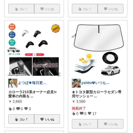
コレ
いいね
コレ
いいね
よつば🍀毎日更新♪
yahito💎いつもありがとう
カローラ210系オーナー必見✨
☀️トヨタ新型カローラセダン専
愛車の内装を
...
用サンシェー
...
￥
2,660
￥
3,580
掲載終了
0
0
3
0
0
17
コレ
いいね
コレ
いいね