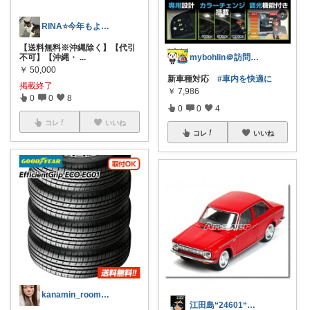
RINA⭐️今年もよろしく🙇‍♀️
【送料無料※沖縄除く】【代引
mybohlin＠訪問＆購入に感謝！
不可】【沖縄・
...
￥
50,000
新車種対応
#車内を快適に
掲載終了
￥
7,986
0
0
8
0
0
4
コレ
いいね
コレ
いいね
kanamin_room🐮🌙
江田島“24601“ユージロー