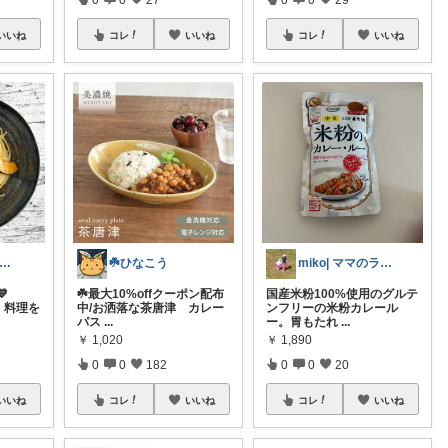
いいね
コレ
いいね
コレ
いいね
mAm｜大人のご褒美セレクト
☘️ひなこう
miko| ママのラク家事＆大人可愛い

☘️最大10%offクーポン配布
国産米粉100%使用のグルテ
】料理を
中/お洒落な茶唐津 カレー
ンフリーの米粉カレール
パス
...
ー。胃もたれ
...
￥
1,020
￥
1,890
0
0
182
0
0
20
いいね
コレ
いいね
コレ
いいね