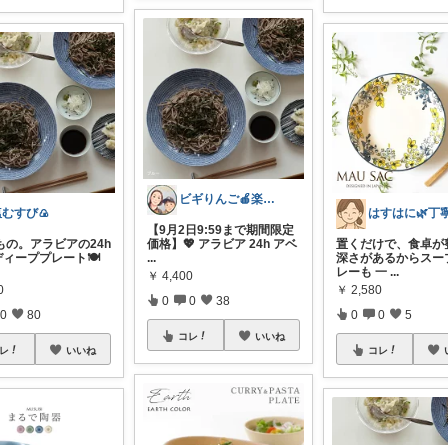
ビギりんご🍎楽する暮らし🏠
塩むすび🍙
【9月2日9:59まで期間限定
もの。アラビアの24h
価格】💖 アラビア 24h アベ
置くだけで、食卓が
 ディーププレート🍽️
...
深さがあるからスー
レーも 一
...
￥
4,400
0
￥
2,580
0
0
38
0
80
0
0
5
コレ
いいね
レ
いいね
コレ