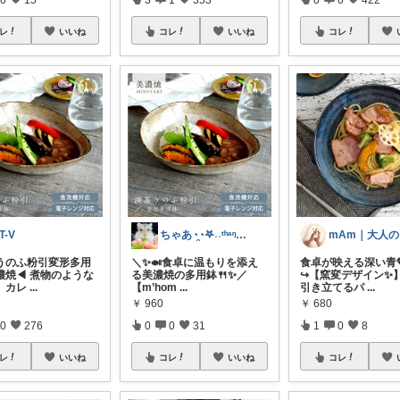
レ
いいね
コレ
いいね
コレ
T-V
ちゃあ◔̯◔‪𖤐˒˒ᵗʱᵃᵑᵏᵧₒᵤ
うのふ粉引変形多用
＼✨🍛食卓に温もりを添え
食卓が映える深い青
濃焼◀ 煮物のような
る美濃焼の多用鉢🍴✨／
↪︎【窯変デザイン✨
、カレ
...
【m’hom
...
引き立てるパ
...
￥
960
￥
680
0
276
0
0
31
1
0
8
レ
いいね
コレ
いいね
コレ