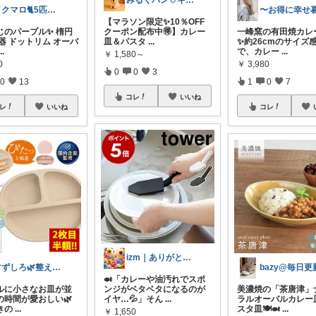
みるくパン♡キッチンルーム
イクマロ🐈5匹の猫とおうちカフェ☕️
【マラソン限定✨10％OFF
じのパープル✨ 楕円
クーポン配布中🉐】カレー
一峰窯の有田焼カレー
器 ドットリム オーバ
皿＆パスタ
...
✨約26cmのサイズ
...
で、カレー
...
￥
1,580～
0
￥
3,980
0
0
3
0
13
1
0
7
コレ
いいね
レ
いいね
コレ
izm｜ありがとうございます🌿
すずしろ🌿整えながら、ゆるく暮らす
bazy@毎日更
🍛「カレーや油汚れでスポ
ルに小さなお皿が並
ンジがベタベタになるのが
美濃焼の「茶唐津」
の時間が愛おしい🌿
イヤ…💦」そん
...
ラルオーバルカレー
きの
...
スタ皿🍽️🍛
...
￥
1,650