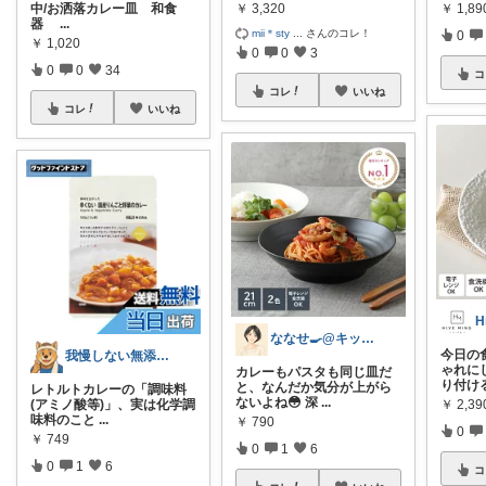
￥
3,320
￥
1,8
中/お洒落カレー皿 和食
器
...
mii＊sty
...
さんのコレ！
0
￥
1,020
0
0
3
0
0
34
コ
コレ
いいね
コレ
いいね
H
ななせ🍳@キッチン雑貨で暮らしラクに
今日の
我慢しない無添加ごはんROOM
ゃれにし
カレーもパスタも同じ皿だ
り付け
と、なんだか気分が上がら
レトルトカレーの「調味料
ないよね😳 深
...
￥
2,39
(アミノ酸等)」、実は化学調
味料のこと
...
￥
790
0
￥
749
0
1
6
0
1
6
コ