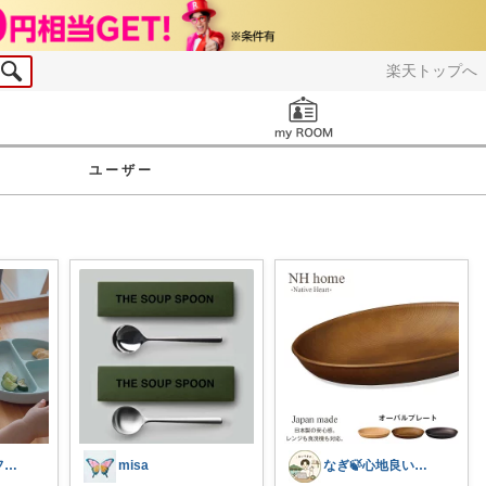
楽天トップへ
お知らせ
ユーザー
つちぐち ギフト*暮らし
misa
なぎ🍃心地良い暮らしにしようや～