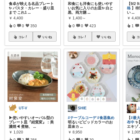
食卓が映える名品プレート
和食にも洋食にも使いやす
【9/2 
✨ パスタ・カレー・盛り皿
いお気に入りのお皿✨ 白と
格
】待
まで これ1
...
黒、両方購
...
い
...
￥
4,400
￥
1,400～
￥
4,40
0
0
350
0
0
423
1
コレ
いいね
コレ
いいね
コ
UT-V
SHIE
▶使いやすいオーバル型の
#テーブルコーデ
#食器集め
【
#最大
プレート皿『紺窯変』：美
明るいビビッドカラーのお
布中
✨
濃焼◀ 煮物、
...
皿🌼カ
...
エキゾ
￥
1,020
￥
8,950
￥
1,00
0
2
256
0
0
30
1