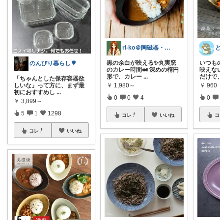
ri-ko＠陶磁器・インテリア雑貨好き
黒の余白が映える✨丸実窯
いつも
のんびり暮らし🌳
のカレー時間🍛 深めの楕円
映えない
形で、カレー
...
だけで
「ちゃんとした保存容器欲
￥
1,980～
￥
960
しいな」って方に、まず最
初におすすめし
...
0
0
4
0
￥
3,899～
5
1
1298
コレ
いいね
コ
コレ
いいね