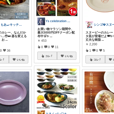
Ys celebration day
ともあ🍳キッチンと暮らし
お買い物マラソン期間中、
のカレー、なんだか
最大5000円OFFクーポン配
スヌーピーのカレー
…🥹🍛 器を変える
布中🛒✨
...
タ皿が登場だよ🍽️✨
、お
...
丈夫な樹脂
...
￥
453
￥
2,200
0
0
11
0
36
1
0
5
コレ
いいね
レ
いいね
コレ