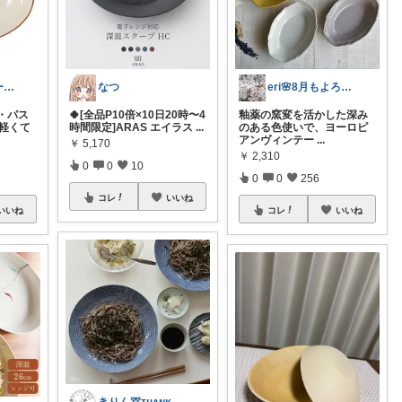
シンゴ💎スヌーピーで埋め尽くすワン🐶
なつ
eri🌸8月もよろしくお願いします☺️
・パス
🍀[全品P10倍×10日20時〜4
釉薬の窯変を活かした深み
 軽くて
時間限定]ARAS エイラス
...
のある色使いで、ヨーロピ
アンヴィンテー
...
￥
5,170
￥
2,310
0
0
10
0
0
256
コレ
いいね
いいね
コレ
いいね