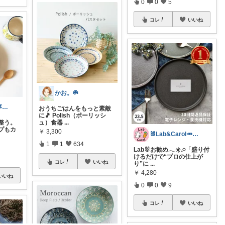
0
0
5
コレ
いいね
かお。☘️
はすはに🌿丁寧な暮らし
おうちごはんをもっと素敵
に🎵 Polish（ポーリッシ
整う。
ュ）食器
...
プもカ
￥
3,300
🐰Lab&Carol🥕のｲﾝﾃﾘｱ
1
1
634
Lab🐰お勧め𓂃☀️𓈒𓏸「盛り付
けるだけで“プロの仕上が
コレ
いいね
り”に
...
￥
4,280
いいね
0
0
9
コレ
いいね