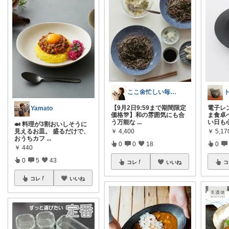
ここ🌼忙しい毎日を少しでも豊かに🌿
【9月2日9:59まで期間限定
電子レ
Yamato
価格🎊】和の雰囲気にも合
ま食卓
う万能な
...
い日も
🍛 料理が3割おいしそうに
￥
4,400
￥
5,17
見えるお皿。 盛るだけで、
おうちカフ
...
0
0
18
0
￥
440
0
5
43
コレ
いいね
コ
コレ
いいね