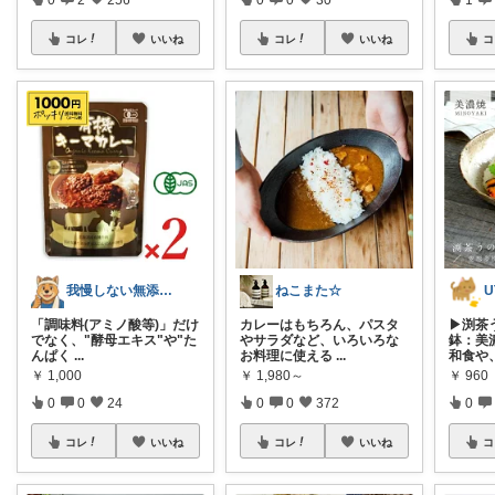
コレ
いいね
コレ
いいね
コ
我慢しない無添加ごはんROOM
ねこまた☆
U
「調味料(アミノ酸等)」だけ
カレーはもちろん、パスタ
▶渕茶
でなく、"酵母エキス"や"た
やサラダなど、いろいろな
鉢：美
んぱく
...
お料理に使える
...
和食や
￥
1,000
￥
1,980～
￥
960
0
0
24
0
0
372
0
コレ
いいね
コレ
いいね
コ