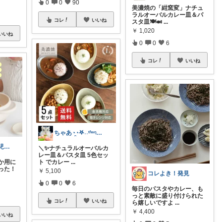
0
0
90
美濃焼の「紺窯変」ナチュ
ラルオーバルカレー皿＆パ
コレ
いいね
スタ皿🍽️🍛
...
￥
1,020
いいね
0
0
6
コレ
いいね
ちゃあ◔̯◔‪𖤐˒˒ᵗʱᵃᵑᵏᵧₒᵤ
あぷーまま(育児グッズ×ママグッズ)
＼✨ナチュラルオーバルカ
レー皿＆パスタ皿 5色セッ
か用に
ト でカレー
...
った！
￥
5,100
コレよき！発見
0
0
6
毎日のパスタやカレー、も
っと素敵に盛り付けられた
コレ
いいね
ら嬉しいですよ
...
￥
4,400
いいね