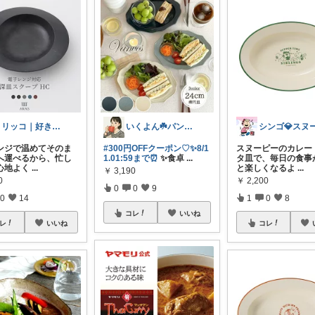
トリッコ｜好きな雑貨・インテリア
いくよん☘️パンのある暮らし✨
ンジで温めてそのま
#300円OFFクーポン♡✨8/1
スヌーピーのカレー
へ運べるから、忙し
1.01:59まで⏰
✨食卓
...
タ皿で、毎日の食事
心地よく
...
と楽しくなるよ
...
￥
3,190
0
￥
2,200
0
0
9
0
14
1
0
8
コレ
いいね
レ
いいね
コレ