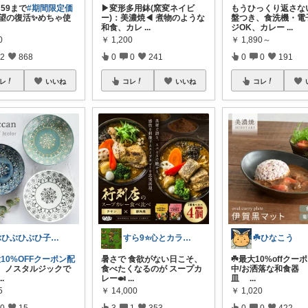
9:59まで
#期間限定価
▶変形多用鉢(窯変ネイビ
もうひっくり返さな
望の復活✨めちゃ使
ー)：美濃焼◀ 煮物のような
盤つき、食洗機・電
和食、カレ
...
ジOK、カレー
...
0
￥
1,200
￥
1,890～
2
868
0
0
241
0
0
191
レ
いいね
コレ
いいね
コレ
ぶひぶひぶひ子・暑いの苦手・・・辛い
すら9⭐️心とカラダを満たす美味しいもの
☘️ひなこう
10%OFFクーポン配
暑さで 食欲がない日こそ、
☘️最大10%offクー
】ノスタルジックで
食べたくなるのが スープカ
中/お洒落な和食器
...
レー🍛
...
皿
...
5
￥
14,000
￥
1,020
0
15
3
1
353
0
0
422