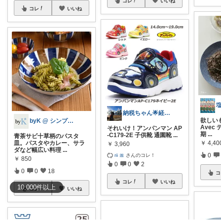
コレ
いいね
コレ
いいね
納税ちゃん🌟経由購入★
欲しい
byK @ シンプル好き
Avec
それいけ！アンパンマン AP
期
...
-C179-2E 子供靴 通園靴
...
青茶サビ十草柄のパスタ
￥
4,40
皿。パスタやカレー、サラ
￥
3,960
ダなど幅広い料理
...
0
rii 🎀
さんのコレ！
￥
850
0
0
2
0
0
18
コ
コレ
いいね
10,000
件
以上
コレ
いいね