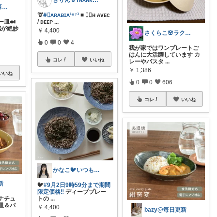
きりん🦒ᴛʜᴀɴᴋs ᴀʟᴡᴀʏs.
〜お得に幸せ暮らし〜
🦒
#⃞ᴀʀᴀʙɪᴀ¹⁸⁷³
■ 𝟤𝟦ʜ ᴀᴠᴇᴄ
皿🍛
/ ᴅᴇᴇᴘ
...
感が絶妙
￥
4,400
さくらこ🌸ラクする暮らしnote
0
0
4
我が家ではワンプレートご
はんに大活躍しています カ
コレ
いいね
レーやパスタ
...
￥
1,386
いいね
0
0
606
コレ
いいね
かなこ🐦️いつもありがとう💖
新
🐦
#9月2日9時59分まで期間
限定価格‼️
ディーププレー
ナチュ
トの
...
皿＆パ
￥
4,400
bazy@毎日更新