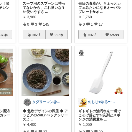
い！吸
スープ用のスプーンは持っ
毎日の食卓が、ちょっとカ
子レン
てないから、これ良いな🥄
フェみたいになるオーバル
✨ 使いやすさ
...
プレート☕️🌿
...
￥
3,960
￥
1,760
0
3
145
0
1
17
いいね
コレ
いいね
コレ
いいね
タダリーマン@はてなブロガー
のじじ⭐️ゆる〜くのんびり便利✨🌈生活
ポン配布
◆ 北欧デザインの深皿 ◆ ア
ギトギトの油汚れを一瞬で
 カレー
ラビアの24hアベックシリー
こそげ落とす✨洗剤とスポ
ズよ
...
ンジの消費量を
...
￥
4,400
￥
1,050
0
0
27
0
0
29