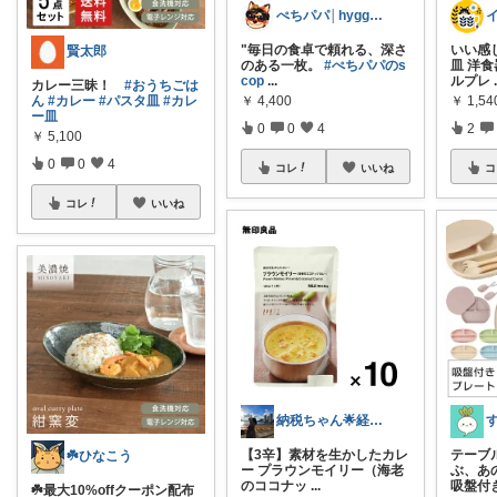
ぺちパパ│hyggeな心意気を大切に🌿
"毎日の食卓で頼れる、深さ
いい感
賢太郎
のある一枚。
#ぺちパパのs
皿 洋食
cop
...
ルプレ
カレー三昧！
#おうちごは
￥
4,400
￥
1,54
ん
#カレー
#パスタ皿
#カレ
ー皿
0
0
4
2
￥
5,100
0
0
4
コレ
いいね
コ
コレ
いいね
納税ちゃん🌟経由購入★
【3辛】素材を生かしたカレ
テーブ
☘️ひなこう
ー プラウンモイリー（海老
ぶ、あ
のココナッ
...
吸盤付
☘️最大10%offクーポン配布