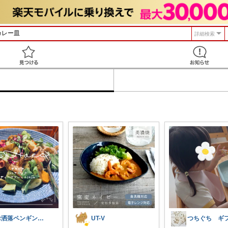
詳細検索
見つける
お洒落ペンギン🐧暮らし×ときめき
UT-V