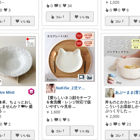
90～
￥
1,020
0
0
34
0
3
0
0
6
コレ
いいね
レ
いいね
コレ
NaKiSe_2児ママ🌸訪問感謝です
ive Mind
【愛らしいネコ顔モチーフ
食卓、ちょっとおし
＆食洗機・レンジ対応で扱
丼ものとかカレーと
ませんか？🍽️✨ 盛
いやすい✨見谷
...
こういうお皿欲しか
る
...
ぷっくりした
...
￥
1,600
0
￥
2,000
1
0
6
0
2
0
0
23
コレ
いいね
レ
いいね
コレ