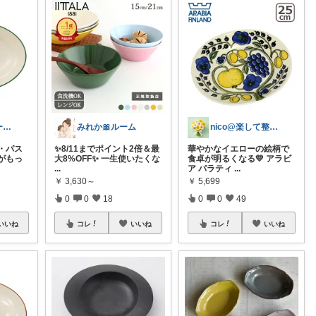
シンゴ💎スヌーピーで埋め尽くすワン🐶
みれか🎀ルーム
nico@楽して整う暮らし
・パス
✨8/11までポイント2倍＆最
華やかなイエローの絵柄で
がもっ
大8%OFF✨ 一生使いたくな
食卓が明るくなる💛 アラビ
...
ア パラティ
...
￥
3,630～
￥
5,699
0
0
18
0
0
49
いいね
コレ
いいね
コレ
いいね