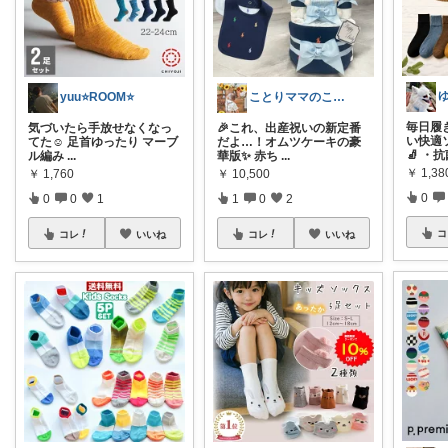
yuu⭐️ROOM⭐️
ことりママのこれイイ| 木×グレー×真鍮
毎日履
気づいたら手放せなくなっ
🎉これ、出産祝いの新定番
い快適
てた☺️ 足首ゆったり マーブ
だよ…！オムツケーキの豪
🧦 ・
ル編み
...
華版✨ 赤ち
...
￥
1,38
￥
1,760
￥
10,500
0
0
0
1
1
0
2
コ
コレ
いいね
コレ
いいね