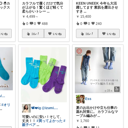
 🐣カ
カラフルで履くだけで気分
KEEN UNEEK 今年も大活
ソックス
が上がる！驚くほど軽くて
躍してます 素肌を露出させ
柔らかいトレー
...
すき
...
￥
4,499～
￥
15,400
0
0
488
0
0
240
いいね
コレ
いいね
コレ
いいね
Risa🐻‍❄️☁️kids/ママ用品
Ess

#オリ
夏のお出かけや立ち仕事の
🕊❤️ig @izumi.sawada
...
蒸れ対策に。 カラフルなマ
ーブル編みが
...
可愛いのに安い！そして、
￥
1,760
丈夫！！
#買ってよかった
#
親子ペア
...
0
0
11