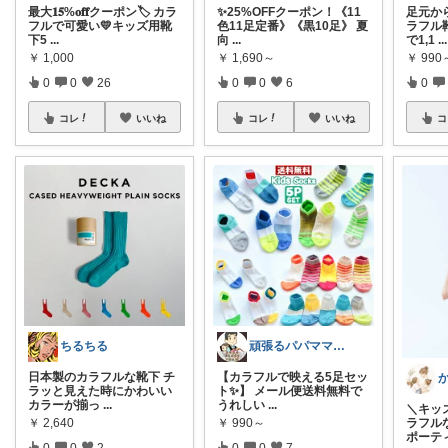
最大𝟏𝟓%𝐨𝐟𝐟クーポン🏷️ カラ
✨25%OFFクーポン！《11
足元か
フルで可愛い💛キッズ用靴
色11足定番》《黒10足》 夏
ラフル靴
下5
...
向
...
で1,1
...
￥
1,000
￥
1,690～
￥
990
0
0
26
0
0
6
0
コレ
いいね
コレ
いいね
コ
ちるちる
頑張るパパママ応援隊@育児・子供用品紹介
日本製のカラフルな靴下 チ
【カラフルで映える5足セッ
ラッと見えた時にかわいい
ト✨】 メール便送料無料で
カラーが揃っ
...
うれしい
...
＼キッ
￥
2,640
￥
990～
ラフル
ポーテ
0
0
2
0
0
7