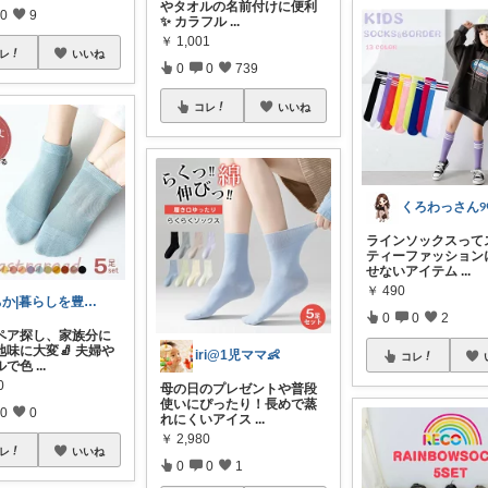
やタオルの名前付けに便利
0
9
✨ カラフル
...
￥
1,001
レ
いいね
0
0
739
コレ
いいね
ラインソックスって
ティーファッション
せないアイテム
...
￥
490
ちか|暮らしを豊かに、旅を日常に。
0
0
2
ペア探し、家族分に
地味に大変🧦 夫婦や
iri@1児ママ👶
コレ
ルで色
...
0
母の日のプレゼントや普段
使いにぴったり！長めで蒸
0
0
れにくいアイス
...
￥
2,980
レ
いいね
0
0
1