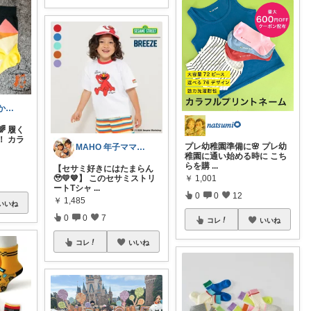
riri｜買ってよかったママ服🕊️
𝑛𝑎𝑡𝑠𝑢𝑚𝑖🌻
 履く
！ カラ
プレ幼稚園準備に🌸 プレ幼
MAHO 年子ママ👧👶🏻
稚園に通い始める時に こち
らを購
...
【セサミ好きにはたまらん
🥹💛💙】 このセサミストリ
￥
1,001
ートTシャ
...
0
0
12
￥
1,485
いいね
0
0
7
コレ
いいね
コレ
いいね