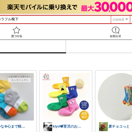
詳細検索
見つける
かな𖧷心まで軽くなる暮らしの記録🌿
kiyo🕊️育児のおすすめを日々探し中