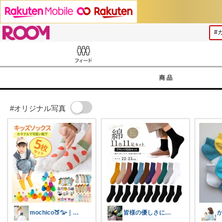
ROOM
Feed
商品
#オリジナル写真
mochico🍑𓅰｜子育てmama
皆様の優しさに感謝です✨happyミルク