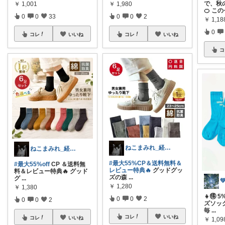
で、秋
￥
1,980
￥
1,001
🍊 こ
0
0
2
0
0
33
￥
1,18
0
コレ
いいね
コレ
いいね
コ
ねこまみれ_経由感謝致します🐈
ねこまみれ_経由感謝致します🐈
#最大55%CP＆送料無料＆
#最大55%off
CP ＆送料無
レビュー特典🔥
グッドグッ
料＆レビュー特典🔥 グッド
ズの森
...
グ
...
￥
1,280
￥
1,380
👧🉐
0
0
2
0
0
2
ズソック
毎
...
コレ
いいね
コレ
いいね
￥
1,09