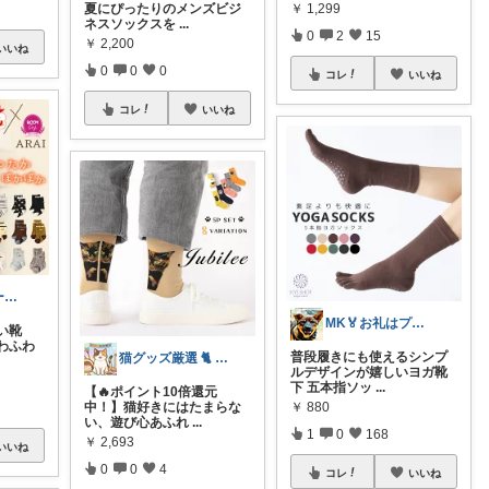
夏にぴったりのメンズビジ
￥
1,299
ネスソックスを
...
0
2
15
￥
2,200
いいね
0
0
0
コレ
いいね
コレ
いいね
ライフハッカー🍀Beetle
MK🏅お礼はプロフで
い靴
わふわ
普段履きにも使えるシンプ
猫グッズ厳選 🐈 にゃん具市場 🌈
ルデザインが嬉しいヨガ靴
下 五本指ソッ
...
【🔥ポイント10倍還元
中！】猫好きにはたまらな
￥
880
い、遊び心あふれ
...
1
0
168
￥
2,693
いいね
0
0
4
コレ
いいね