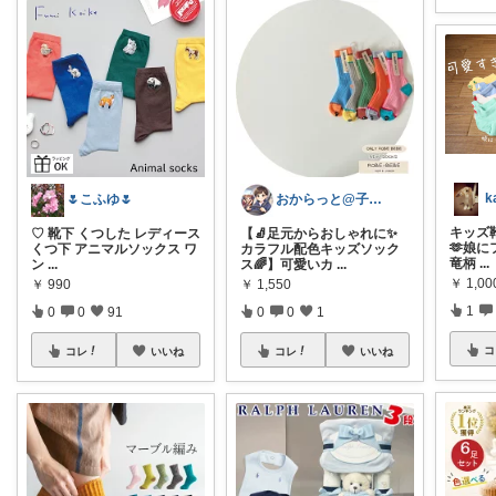
k
🌷こふゆ🌷
おからっと@子育てに余裕を✨
キッズ靴下
♡ 靴下 くつした レディース
【🧦足元からおしゃれに✨
🫶娘に
くつ下 アニマルソックス ワ
カラフル配色キッズソック
竜柄
...
ン
...
ス🌈】可愛いカ
...
￥
1,00
￥
990
￥
1,550
1
0
0
91
0
0
1
コ
コレ
いいね
コレ
いいね