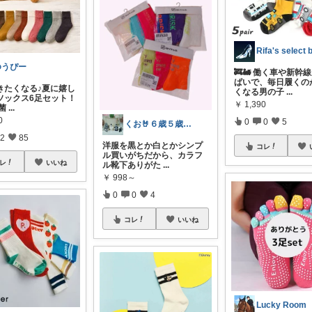
ゆうぴー
🚒🚂 働く車や新幹
ぱいで、毎日履くの
きたくなる♪夏に嬉し
くなる男の子
...
ソックス6足セット！
￥
1,390
抗菌
...
0
0
0
5
くお🤘６歳５歳と絶賛格闘中🤗🌈
2
85
洋服を黒とか白とかシンプ
コレ
ル買いがちだから、カラフ
レ
いいね
ル靴下ありがた
...
￥
998～
0
0
4
コレ
いいね
Lucky Room