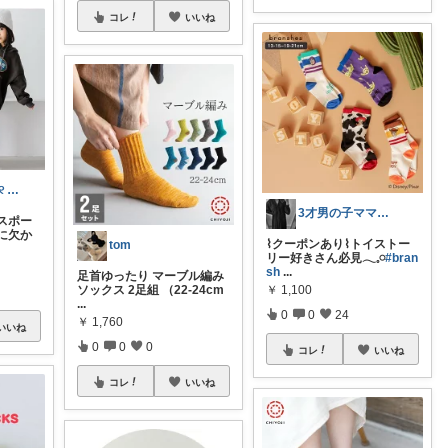
コレ
いいね
くろわっさん୨୧ 小学生ママ
3才男の子ママ𓍯Yunaroom
スポー
に欠か
⌇クーポンあり⌇トイストー
tom
リー好きさん必見𓂃𓈒𓏸
#bran
sh
...
足首ゆったり マーブル編み
ソックス 2足組 （22-24cm
￥
1,100
...
0
0
24
￥
1,760
いいね
0
0
0
コレ
いいね
コレ
いいね