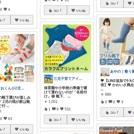
8
コレ
0
4
コレ
いいね
レ
いいね
三児子育てアイテム
💖【LINE追加で5％O
倍】💖 かわいさ満
保育園や小学校の準備で避
なおくん@2児のパパのおすすめROOM
...
けて通れないのが「名前付
￥
990
け」😅 靴下、
...
の靴下選びが楽しみ
／ 2児の我が家は靴
￥
1,001
0
0
3
ぐ行
...
1
0
531
0
コレ
0
63
コレ
いいね
レ
いいね