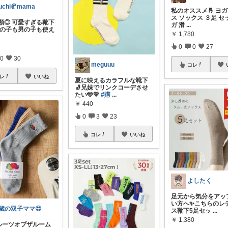
uchi🥐mama
私のオススメ🤞 ヨ
ス ソックス ３足 セ
種類◎ 可愛すぎる靴下
ガ 滑
...
 女の子も男の子も使え
￥
1,780
0
0
27
0
30
meguuu
コレ
レ
いいね
夏に映えるカラフルな靴下
🧦兄妹でリンクコーデさせ
たい🩵💛
#購
...
￥
440
0
3
23
コレ
いいね
よしたく
足元から気分をアッ
い方へ✨こちらのレ
3歳の双子ママ😍
ス靴下5足セッ
...
￥
1,380
フルーツオブザルーム