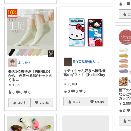
1
コ
RIYO🦎動物大好き女です。
よしたく
キティちゃん好きへ贈る最
楽天1位獲得🎉【PIENILO】
高のギフト！【Hello Kitty
から、色選べる5足セットの
...
くる
...
￥
7,040
￥
1,350
靴下の
0
0
0
0
0
0
なると
カップ
コレ
いいね
コレ
いいね
￥
2,88
0
コ