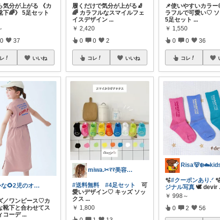
ら気分が上がる 《カ
履くだけで気分が上がる🧦
📌使いやすいカラー◎
下🌈》 5足セット
🌈 カラフルなスマイルフェ
ラフルで可愛い♡ 
イスデザイン
...
5足セット
...
～
￥
2,420
￥
1,550
0
37
0
0
2
0
0
36
レ
いいね
コレ
いいね
コレ
miwa.✂︎ﾏﾏ美容師💎
🫧
#クーポンあり.ᐟ‪

#送料無料
#4足セット
可
かな🌻2児のオカン
ジナル写真
🕊️ devir
愛いデザイン♡ キッズ ソッ
￥
998～
クス
...
ズ／ワンピース♡カ
￥
1,800
な靴下と合わせてス
0
2
56
ィコーデ
...
0
1
13