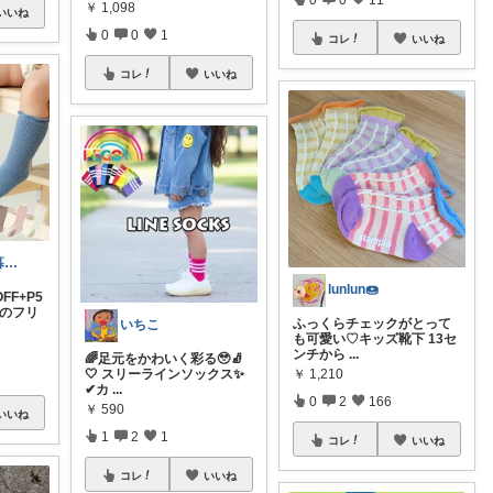
￥
1,098
いいね
0
0
1
コレ
いいね
コレ
いいね
あやの｜整う暮らしROOM
lunlun🍩
FF+P5
点のフリ
ふっくらチェックがとって
いちこ
も可愛い♡キッズ靴下 13セ
ンチから
...
🌈足元をかわいく彩る🥹🧦
￥
1,210
🤍 スリーラインソックス✨
✔︎カ
...
0
2
166
￥
590
いいね
1
2
1
コレ
いいね
コレ
いいね