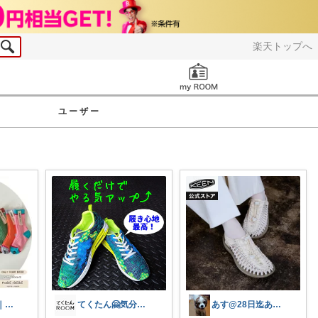
楽天トップへ
お知らせ
ユーザー
麦チョコっと ｜ キッズ＆ベビー 夏
てくたん🤗気分がアガる⤴インテリア雑貨
あす@28日迄ありがとうございます🙇‍