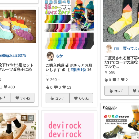
ai🧸ig:kai26375
もか
二度見される靴下🤣
だけでコーデの主役
𖥧𖥣𖡡𖥧𖤣 5足セット
ご購入感謝 🍏 ポチッとお願
フルで
...
フルーツ🍒息子に恐
いします 🍏 【
#楽天1位
16
￥
598
...
0
￥
260～
0
2
2
1
480
0
0
13
コレ
レ
いいね
コレ
いいね