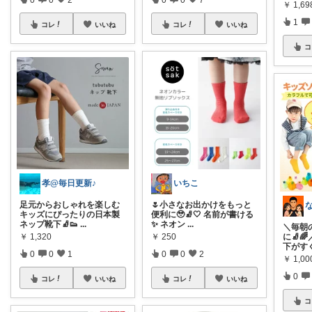
￥
1,69
1
コレ
いいね
コレ
いいね
コ
孝@毎日更新♪
いちこ
足元からおしゃれを楽しむ
🌷小さなお出かけをもっと
キッズにぴったりの日本製
便利に🥹🧦🤍 名前が書ける
ネップ靴下🧦👟
...
✨ ネオン
...
＼毎朝
￥
1,320
￥
250
に🧦
下がす
0
0
1
0
0
2
￥
1,00
0
コレ
いいね
コレ
いいね
コ