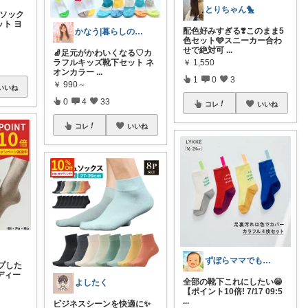
とりちゃん🐤
ガソック
ット ヨ
配色好みすぎる❣️このまま5
かなう|暮らしの記録🌱
色セット🩵スニーカー合わ
せで絶対可
...
🧦足元がかわいくなる♡カ
ラフルキッズ靴下セット ネ
￥
1,550
オンカラー
...
1
0
3
￥
990～
いいね
0
4
33
コレ
いいね
コレ
いいね
ずぼらママでもかわいくご機嫌ROOM
プした
ディー
全部の靴下これにしたい😁
よしたく
【ポイント10倍! 7/17 09:5
...
ビジネスシーンを快適に✨