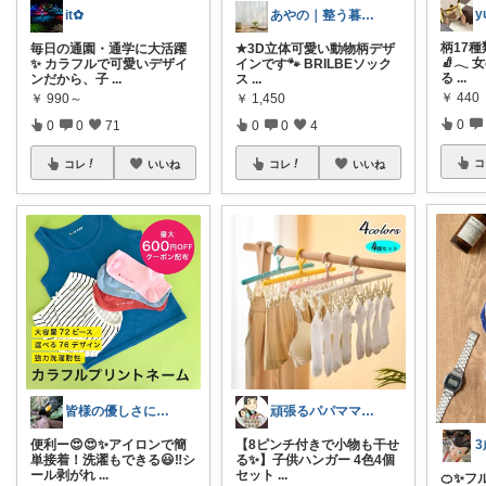
y
it✿
あやの｜整う暮らしROOM
柄17
毎日の通園・通学に大活躍
★3D立体可愛い動物柄デザ
🧦𓂃
✨ カラフルで可愛いデザイ
インです🐾 BRILBEソック
る
...
ンだから、子
...
ス
...
￥
440
￥
990～
￥
1,450
0
0
0
71
0
0
4
コ
コレ
いいね
コレ
いいね
頑張るパパママ応援隊@育児・子供用品紹介
皆様の優しさに感謝です✨happyミルク
【8ピンチ付きで小物も干せ
便利ー😍😍✨アイロンで簡
る✨】子供ハンガー 4色4個
単接着！洗濯もできる😃‼️シ
セット
...
ール剥がれ
...
🍊✨