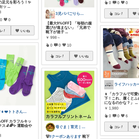
の足元を彩ろう！✨
0
0
0
のセッ
...
8
3児パパごりら｜家族で役立つROOM
コレ
0
0
【最大9%OFF】「毎朝の服
選びが進まない」「兄弟で
レ
いいね
靴下が迷子
...
￥
998～
0
0
10
コレ
いいね
👦「カラフルで可愛
下！これ、履くとふ
になるのかな？」
...
￥
1,980
💚👧❤️トトさん 8月🥵
0
0
6
 5%OFF カラフルキッ
ス🧦🌈✨ 運動会や
母ぐま｜育児｜シンプルライフ｜朝コレ
コレ
8
🐻
#クーポンあります
靴下