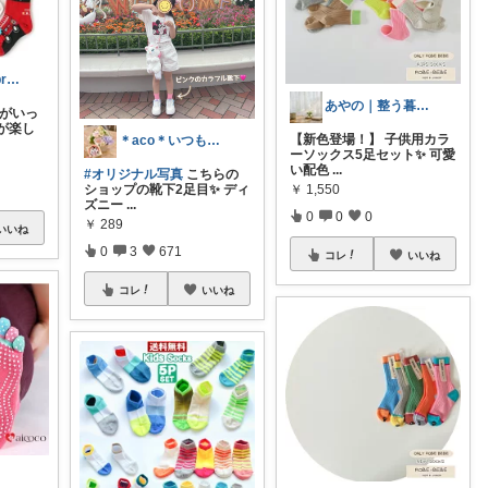
Rifa's select branch
あやの｜整う暮らしROOM
線がいっ
が楽し
【新色登場！】 子供用カラ
＊aco＊いつもありがとうございます♡
ーソックス5足セット✨ 可愛
い配色
...
#オリジナル写真
こちらの
ショップの靴下2足目✨ ディ
￥
1,550
ズニー
...
0
0
0
￥
289
いいね
0
3
671
コレ
いいね
コレ
いいね