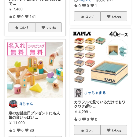
mugi🍼く
...
さんのコレ！
で
...
0
0
1
￥
7,480
0
0
141
コレ
いいね
コレ
いいね
ちゃちゃまる
カラフルで見ているだけでもワ
山ちゃん
クワク🌈✨
...
￥
4,299～
歳のお誕生日プレゼントにも人
気の音いっぱい
...
0
0
0
￥
11,000
1
0
80
コレ
いいね