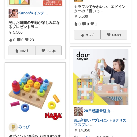
カラフルでかわいい、エドイン
ターの「音いっ
...
Kanon🐾インテリア・雑貨・キッズ
￥
5,500
開けた瞬間の笑顔が楽しみにな
0
0
1
るプレゼント🎁
...
￥
5,500
コレ
いいね
0
0
23
コレ
いいね
20日感謝💜経由でご購入⭐三兄弟ママ
#出産祝い
#プレゼント
#クリス
マスプレ
...
みっぴ
￥
14,850
🎉ポイント19倍✨（8/10 9:59ま