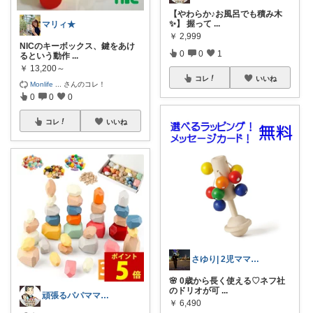
【やわらか♪お風呂でも積み木
✨】 握って
...
マリィ★
￥
2,999
NICのキーボックス、鍵をあけ
0
0
1
るという動作
...
￥
13,200～
コレ
いいね
Monlife
...
さんのコレ！
0
0
0
コレ
いいね
さゆり| 2児ママお買い物メモ🧸
🌸 0歳から長く使える♡ネフ社
のドリオが可
...
頑張るパパママ応援隊@育児・子供用品紹介
￥
6,490