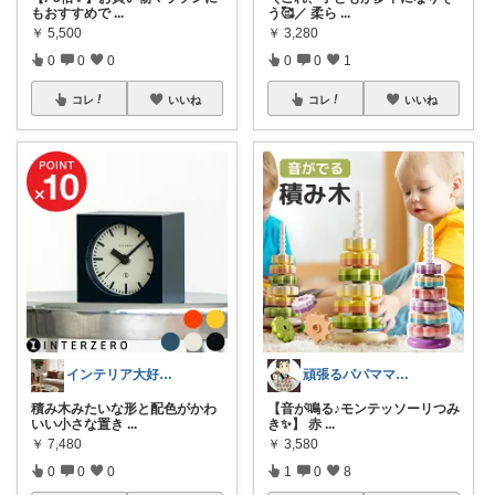
もおすすめで
...
う🥰／ 柔ら
...
￥
5,500
￥
3,280
0
0
0
0
0
1
コレ
いいね
コレ
いいね
インテリア大好きマン
頑張るパパママ応援隊@育児・子供用品紹介
積み木みたいな形と配色がかわ
【音が鳴る♪モンテッソーリつみ
いい小さな置き
...
き✨】 赤
...
￥
7,480
￥
3,580
0
0
0
1
0
8