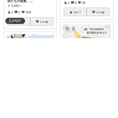
供たちの視覚、
...
2
0
36
￥
5,680～
2
2
409
コレ
いいね
6,680
件
コレ
いいね
F mama⌘子供３人と猫2匹との暮らし
積み木🧸💓月齢フォトに使うと
マリィ★
一瞬でおしゃれ
...
￥
5,800
dou? carry me
#005、おし
...
￥
14,850
0
0
7
シャガゾー
さんのコレ！
コレ
いいね
0
0
0