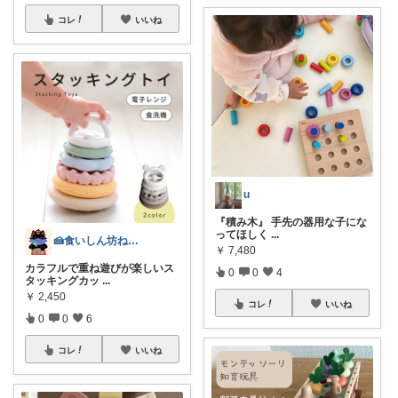
コレ
いいね
u
『積み木』 手先の器用な子にな
ってほしく
...
🍰食いしん坊ねっこ🍩毎日タロット占い
￥
7,480
カラフルで重ね遊びが楽しいス
0
0
4
タッキングカッ
...
￥
2,450
コレ
いいね
0
0
6
コレ
いいね