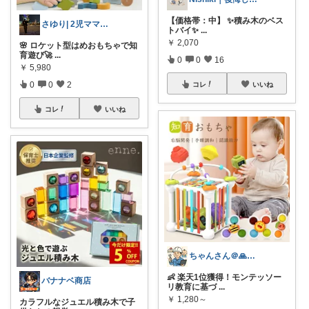
【価格帯：中】 ✨️積み木のベス
さゆり| 2児ママお買い物メモ🧸
トバイ✨
...
￥
2,070
🌸 ロケット型はめおもちゃで知
育遊び🚀
...
0
0
16
￥
5,980
0
0
2
コレ
いいね
コレ
いいね
ちゃんさん＠🙏kansya👶1👶0
👶 楽天1位獲得！モンテッソー
バナナベ商店
リ教育に基づ
...
￥
1,280～
カラフルなジュエル積み木で子