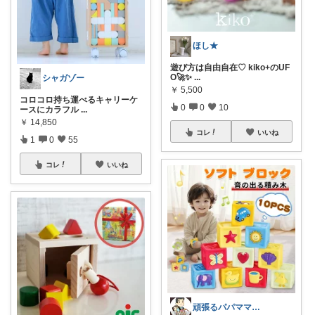
ほし★
遊び方は自由自在♡ kiko+のUF
O🚀✨
...
シャガゾー
￥
5,500
コロコロ持ち運べるキャリーケ
0
0
10
ースにカラフル
...
￥
14,850
コレ
いいね
1
0
55
コレ
いいね
頑張るパパママ応援隊@育児・子供用品紹介