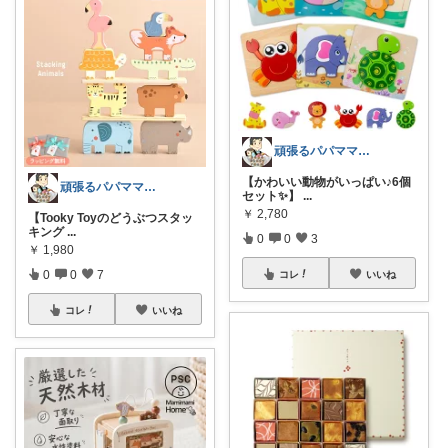
頑張るパパママ応援隊@育児・子供用品紹介
【かわいい動物がいっぱい♪6個
頑張るパパママ応援隊@育児・子供用品紹介
セット✨】
...
￥
2,780
【Tooky Toyのどうぶつスタッ
キング
...
0
0
3
￥
1,980
0
0
7
コレ
いいね
コレ
いいね