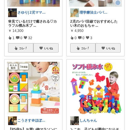
さゆり| 2児ママお買い物メモ🧸
理学療法士パパの快適暮らし 👨
🌸見ているだけで癒される♡カ
2児のパパ目線でおすすめした
ラフル積み木ブ
...
い木のおもちゃ
...
￥
14,300
￥
4,950
1
0
32
0
0
3
コレ
いいね
コレ
いいね
こうさす＠ほぼ毎日更新
しんちゃん
【P5倍✨】お買い物マラソンに
＼これ、子どもが夢中になりそ