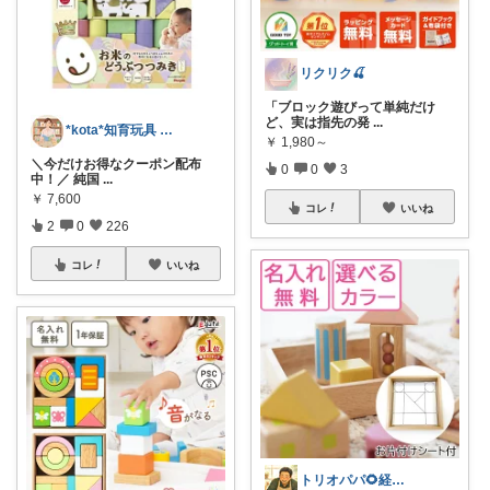
リクリク🍒
「ブロック遊びって単純だけ
ど、実は指先の発
...
*kota*知育玩具 絵本キッズ ベビー
￥
1,980～
​＼今だけお得なクーポン配布
0
0
3
中！／ 純国
...
￥
7,600
コレ
いいね
2
0
226
コレ
いいね
トリオパパ🌻経由購入感謝🙇🏻‍♂️