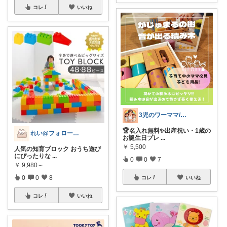
コレ
いいね
3児のワーママ/忙しいママの味方Room
🏆名入れ無料✨出産祝い・1歳の
れい@フォロー＆経由購入感謝です♪
お誕生日プレ
...
￥
5,500
人気の知育ブロック おうち遊び
にぴったりな
...
0
0
7
￥
9,980～
0
0
8
コレ
いいね
コレ
いいね