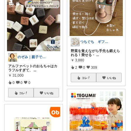
つちぐち ギフト*暮らし
野菜を覚えながら手先も鍛えら
れる！乗せる・
...
のぞみ｜親子でが楽しく英語学習
￥
3,880
アルファベットのおもちゃはカ
2
0
309
ラフルすぎて、
...
￥
31,000
コレ
いいね
0
0
0
コレ
いいね