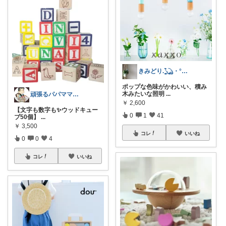
きみどり.𓆏・°いつも感謝です
ポップな色味がかわいい、積み
木みたいな照明
...
頑張るパパママ応援隊@育児・子供用品紹介
￥
2,600
【文字も数字も✨ウッドキュー
0
1
41
ブ50個】
...
￥
3,500
コレ
いいね
0
0
4
コレ
いいね