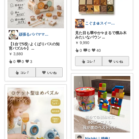
こぐま🥮スイーツ大好き😍
見た目も華やか✨まるで積み木
頑張るパパママ応援隊@育児・子供用品紹介
みたいなパウン
...
￥
9,990
【1台で5役♪よくばりバスの知
育パズル✨】
...
0
0
40
￥
3,880
0
0
3
コレ
いいね
コレ
いいね
Nishiki｜後悔しない家と暮らし