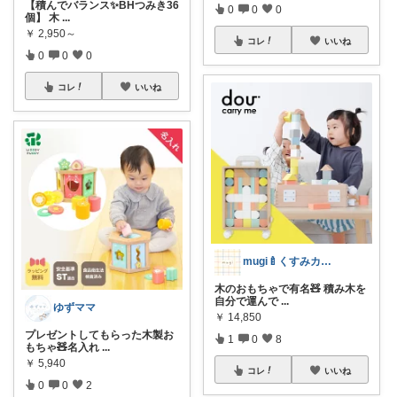
【積んでバランス✨BHつみき36
0
0
0
個】 木
...
￥
2,950～
コレ
いいね
0
0
0
コレ
いいね
mugi🍼くすみカラー×ベビー👶🏻
木のおもちゃで有名🧸 積み木を
自分で運んで
...
ゆずママ
￥
14,850
プレゼントしてもらった木製お
1
0
8
もちゃ🧸名入れ
...
￥
5,940
コレ
いいね
0
0
2