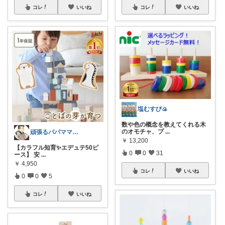
コレ
いいね
コレ
いいね
塩むすび🍙
数や色の概念を教えてくれる木
のオモチャ、プ
...
頑張るパパママ応援隊@育児・子供用品紹介
￥
13,200
【カラフル知育✨エデュテ50ピ
0
0
31
ース】 安
...
￥
4,950
コレ
いいね
0
0
5
コレ
いいね