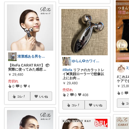
清潔感ある男を作る自分磨きROOM
ゆらん🐶カワイイ物コレクター
【ReFa CARAT RAY】 📦
実際に使ってみた感想
...
#Refa
リファのカラットレ
イ💓美顔ローラーで想像以
￥
29,480
//これ
上にお肉
...
ケアできる
売切れ
￥
29,480
￥
15,8
0
0
4
売切れ
0
2
0
408
コレ
いいね
コ
コレ
いいね