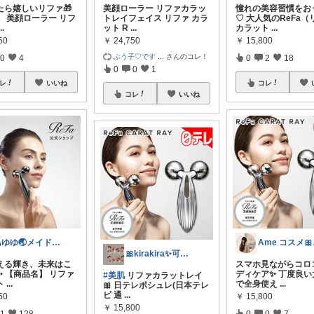
たら嬉しいリファ🎁
美顔ローラー リファカラッ
憧れの美容習慣をお
】 美顔ローラー リフ
トレイフェイス リファ カラ
♡ 大人気のReFa
...
ット R
...
カラット
...
50
￥
24,750
￥
15,800
ぶう子♡です
...
さんのコレ！
0
4
0
2
18
0
0
1
レ
いいね
コレ
コレ
いいね
あゆゆ🌏メイドインジャパン応援中
Am
🎀kirakira✨可愛い大好き🎀
える輝き、未来はこ
スマホ見ながらコロ
✨ 【商品名】 リファ
ディケア✨️ 丁度良
#美肌
リファカラットレイ
ト
...
で全身使え
...
🎀 日テレポシュレ(日本テレ
ビ 通
...
50
￥
15,800
￥
15,800
1
128
0
0
7