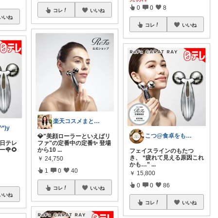
0
0
8
コレ
いいね
いいね
コレ
いいね
楽天コスメまとめ部
*)y
こつ@食卓をもっと楽しく♪
💎"美顔ローラーといえばリ
 日テレ
ファ"の定番中の定番✨ 登場
🌹🌻
から10
...
フェイスラインのもたつ
き、 “疲れて見える原因これ
￥
24,750
かも…”
...
1
0
40
￥
15,800
0
0
86
コレ
いいね
いいね
コレ
いいね