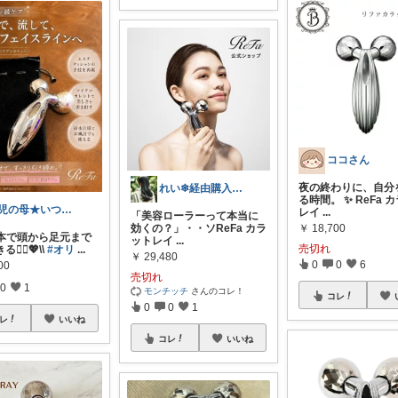
ココさん
夜の終わりに、自分
れい❄︎経由購入ありがとうございます✨️
る時間。 ✨ ReFa 
3児の母★いつもありがとうございます★
レイ
...
「美容ローラーって本当に
効くの？」・・ソReFa カラ
￥
18,700
1本で頭から足元まで
ットレイ
...
売切れ
‍♀️💖\\
#オリ
...
￥
29,480
0
0
6
00
売切れ
0
1
モンチッチ
さんのコレ！
コレ
0
0
1
レ
いいね
コレ
いいね