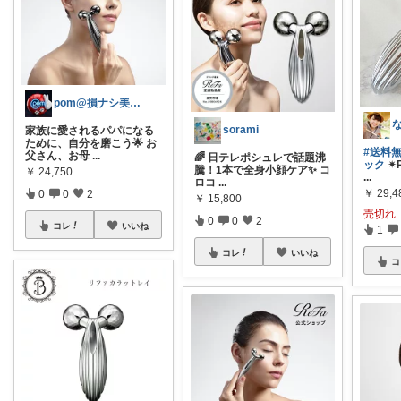
pom@損ナシ美容でQOLを上げるママ
sorami
家族に愛されるパパになる
ために、自分を磨こう🌟 お
#送料
父さん、お母
...
🌈 日テレポシュレで話題沸
ック
✴
騰！1本で全身小顔ケア✨ コ
￥
24,750
...
ロコ
...
￥
29,4
0
0
2
￥
15,800
売切れ
0
0
2
コレ
いいね
1
コレ
いいね
コ