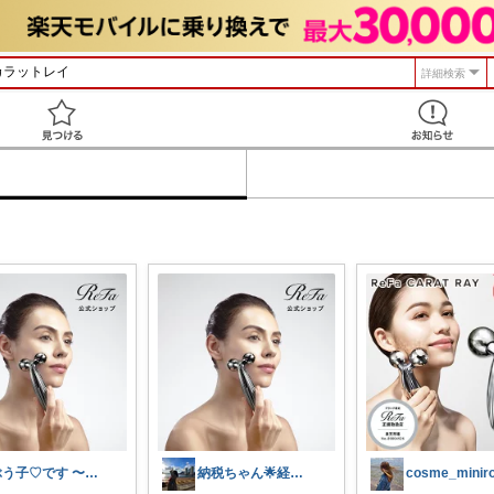
詳細検索
見つける
ぶう子♡です 〜感謝です〜
納税ちゃん🌟経由購入★
cosme_minir