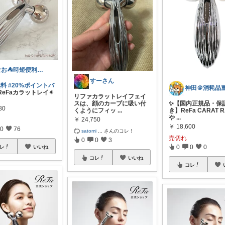
なお⛺️時短便利グッズ好き♡オリ写多め♪
すーさん
無料
#20%ポイントバ
︎ReFaカラットレイ✴
リファカラットレイフェイ
スは、顔のカーブに吸い付
✨【国内正規品・保
80
くようにフィッ
...
き】ReFa CARAT 
や
...
￥
24,750
￥
18,600
0
76
satomi
...
さんのコレ！
売切れ
0
0
3
0
0
0
レ
いいね
コレ
いいね
コレ