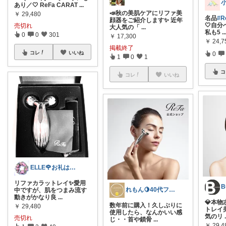
あり／🤍 ReFa CARAT
...
📣秋の美肌ケアにリファ美
￥
29,480
名品
#R
顔器をご紹介します✨ 近年
🤍自
売切れ
大人気の「
...
私も5
..
0
0
301
￥
17,300
￥
24,7
掲載終了
コレ
いいね
0
1
0
1
コ
コレ
いいね
ELLE🌹お礼はプロフ〜7/5
リファカラットレイ✨愛用
B
れもん🍋40代フリーランスのおすすめ品
中ですが、肌をつまみ流す
動きがかなり良
...
💎本物
数年前に購入！久しぶりに
￥
29,480
トレイ
使用したら、なんかいい感
気のリ
売切れ
じ・・首や鎖骨
...
￥
29,4