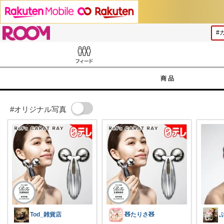
ROOM
Feed
商品
#オリジナル写真
Tod_雑貨店
🧸たりさ🧸