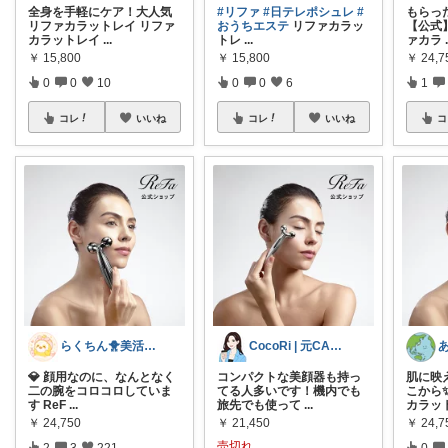
全身を手軽にケア！大人気
#リファ
#日テレポシュレ
#
もらっ
リファカラットレイ リファ
おうちエステ
リファカラッ
【公式
カラットレイ
...
トレ
...
ァカラ
￥
15,800
￥
15,800
￥
24,7
0
0
10
0
0
6
1
コレ
いいね
コレ
いいね
コ
らくちん🐥美活with🐕
CocoRi | 元CAママ
💎 顔用なのに、なんとなく
コンパクトな美顔器も持っ
肌に映
二の腕をコロコロしていま
てる人多いです！機内でも
こから
す ReF
...
旅先でも使って
...
カラッ
￥
24,750
￥
21,450
￥
24,7
売切れ
2
3
221
0