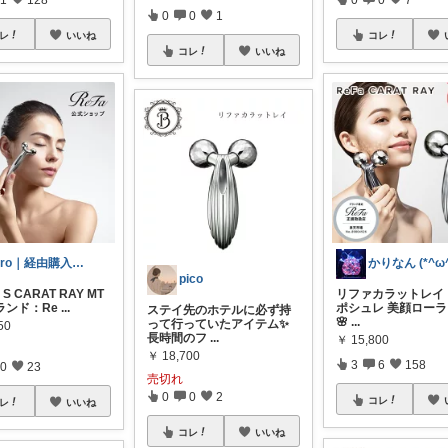
0
0
1
レ
いいね
コレ
コレ
いいね
hiro｜経由購入ありがとうございます✨
かりなん (*^ω^
pico
 S CARAT RAY MT
リファカラットレイ
ランド：Re
...
ポシュレ 美顔ローラー
ステイ先のホテルに必ず持
🌸
...
って行っていたアイテム✨
50
長時間のフ
...
￥
15,800
￥
18,700
3
6
158
0
23
売切れ
0
0
2
コレ
レ
いいね
コレ
いいね