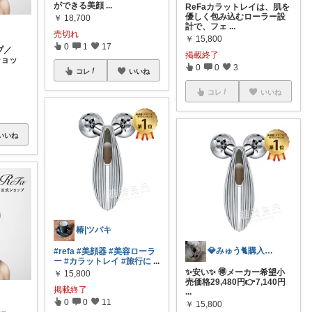
ができる美顔
...
ReFaカラットレイは、肌を
優しく包み込むローラー設
￥
18,700
計で、フェ
...
売切れ
￥
15,800
0
1
17
プ／
掲載終了
ショッ
0
0
3
コレ
いいね
コレ
いいね
いいね
椿|ツバキ
💎みゅう🐈購入感謝(❀ᴗ͈ˬᴗ͈)⁾
#refa
#美顔器
#美容ローラ
ー
#カラットレイ
#旅行に
...
✨安い✨ 🉐メーカー希望小
￥
15,800
売価格29,480円👉7,140円
掲載終了
...
0
0
11
￥
15,800