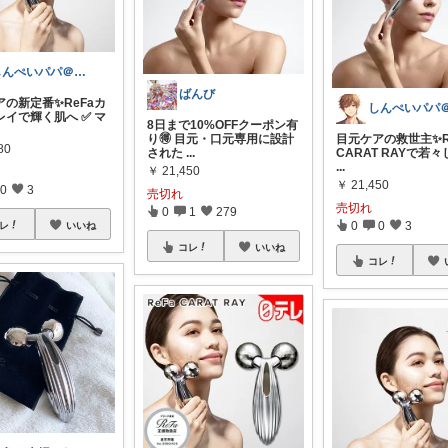
しんぺいパパ＠節約とご褒美セレクト
ばんび
アの新定番✨ReFaカ
レイで輝く肌へ ✅ マ
8日まで10%OFFクーポン有
り🉐 目元・口元専用に設計
目元ケアの救世主✨Re
80
された
...
CARAT RAYで若
...
￥
21,450
￥
21,450
0
3
売切れ
売切れ
0
1
279
0
0
3
レ
いいね
コレ
いいね
コレ