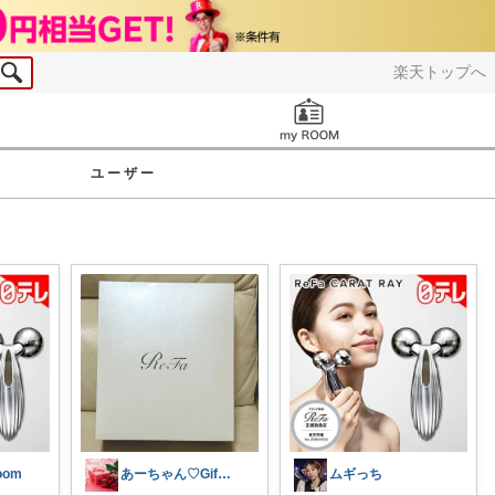
楽天トップへ
お知らせ
ユーザー
oom
あーちゃん♡Giftで選びたい商品🌹
ムギっち