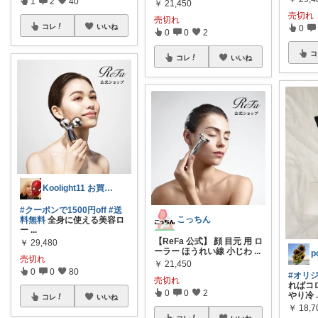
1
2
40
￥
21,450
売切れ
売切れ
コレ
いいね
0
0
0
2
コ
コレ
いいね
Koolight11 お買い物に感謝‼️
#クーポンで1500円off
#送
こっちん
料無料
全身に使える美容ロ
ー
...
【ReFa 公式】 顔 目元 用 ロ
￥
29,480
ーラー ほうれい線 小じわ
...
売切れ
￥
21,450
0
0
80
#オリ
売切れ
ればコ
0
0
2
やり冷
コレ
いいね
￥
18,7