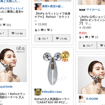
小鳥と夫婦ふたり暮らし🌿
美咲✨美活✨経由購入感謝です✨
eFa
#カラットレイ
マイルーム
分へのご褒美に是非✨
【ReFa カラットレイで全身
.
ケア✨】 ReFaの「カラット
＼ReFa 公式ショッ
50
...
【MTG オンライン
プ】 リ
...
￥
15,800
0
201
￥
29,480
0
0
0
売切れ
レ
いいね
1
2
15
コレ
いいね
コレ
uy&Smile
KINnoBU-chan
志向に！ReFaカラッ
美顔ローラー✨ 大人
R-ROOM
ReFaの大人気美顔ローラー
...
「CARAT RAY RF-PC2
...
80