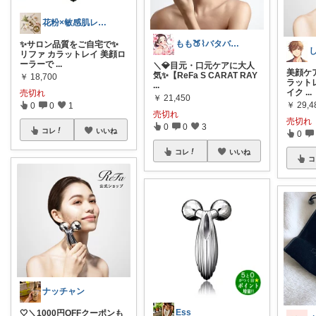
花粉×敏感肌レスキューROOM🌙
もも🍑⌇バタバタでもかわいく暮らしたい
✨サロン品質をご自宅で✨
リファ カラットレイ 美顔ロ
ーラーで
...
＼💎目元・口元ケアに大人
美顔ケ
気✨【ReFa S CARAT RAY
￥
18,700
ラット
...
イク
...
売切れ
￥
21,450
￥
29,4
0
0
1
売切れ
売切れ
0
0
3
コレ
いいね
0
コレ
いいね
コ
ナッチャン
Ess
🤍＼1000円OFFクーポンも