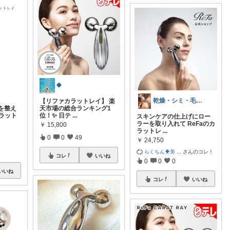
🍀
乾燥・シミ・毛穴に悩む方へ｜美容アイテム
【リファカラットレイ】 楽
を整え
天市場の総合ランキング1
カラット
位！✨ 日テ
...
スキンケアの仕上げにロー
ラーを取り入れて ReFaのカ
￥
15,800
ラットレ
...
0
0
49
￥
24,750
らくちん🐥美
...
さんのコレ！
コレ
いいね
0
0
0
いいね
コレ
いいね