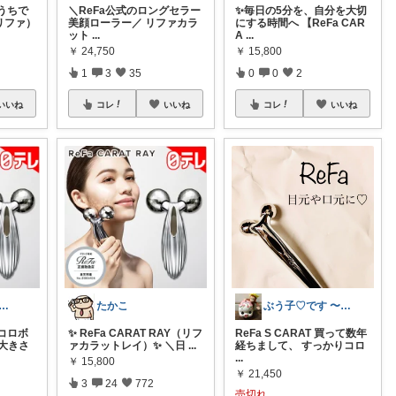
うちで
＼ReFa公式のロングセラー
✨毎日の5分を、自分を大切
（リファ）
美顔ローラー／ リファカラ
にする時間へ 【ReFa CAR
ット
...
A
...
￥
24,750
￥
15,800
1
3
35
0
0
2
いいね
コレ
いいね
コレ
いいね
e コスメ🎀メイクのちょいテク
たかこ
ぶう子♡です 〜感謝です〜
コロボ
✨ ReFa CARAT RAY（リフ
ReFa S CARAT 買って数年
い大きさ
ァカラットレイ）✨ ＼日
...
経ちまして、 すっかりコロ
...
￥
15,800
￥
21,450
3
24
772
売切れ