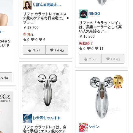
りぼん🎀高級ホテルライクな暮らし
RINGO
リファ カラットレイ🎀エス
テ級のケアを毎日自宅で。 ◾️
ブラ
...
リファの「カラットレイ」
は、美容ローラーとして高
￥
18,700
い人気を誇るア
...
しんぺいパパ＠節約とご褒美セレクト
売切れ
￥
15,800
0
0
6
Fa S
掲載終了
々しい印
0
0
11
コレ
いいね
コレ
いいね
いいね
お天気ちゃん☀️☀️
シオン
リファ カラットレイは、自
宅で手軽にエステ級のケア