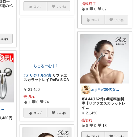
顔ロー
掲載終了
天市場のペ
コレ
いいね
0
0
87
コレ
いいね
いいね
らこるーむ｜2児ママ
#オリジナル写真
リファエ
anji＊✅30代女性売上ランキング🏆
スカラットレイ ReFa S CA
...
🌟4.44(162件) 🚚送料無料
￥
21,450
🪧【リファエスカラットレ
売切れ
イ
...
💎みゅう🐈購入感謝(❀ᴗ͈ˬᴗ͈)⁾
1
0
74
￥
21,450
9,480円
売切れ
コレ
いいね
0
0
18
コレ
いいね