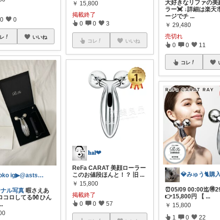
大好きなリファの美
￥
15,800
ラー💓 ↓詳細は楽
掲載終了
ージでチ
...
0
0
0
0
3
￥
29,480
売切れ
レ
いいね
コレ
いいね
0
0
11
コレ
𝐡𝐚𝐥❤︎
ReFa CARAT 美顔ローラー
このお値段ほんと！？ 旧
...
poko ig▶︎@asts_1417
￥
15,800
⏰05/09 00:00迄🉐2
ジナル写真
暇さえあ
掲載終了
👉15,800円 【
...
ロコロしてる👐 ひん
0
0
57
...
￥
15,800
00
1
0
22