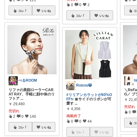
0
0
2
コレ
いいね
コ
コレ
いいね
べるROOM
Roizou😸
リファの美顔ローラーCAR
＼ReFa
AT RAY、手軽に顔や体のリ
G／ ブ
#リリアンカラットが60%O
フトア
...
FF✨️
🎀サイドのリボンが可
￥
21,4
愛す
...
￥
29,480
売切れ
￥
4,356
売切れ
0
掲載終了
2
0
140
0
0
44
コ
コレ
いいね
コレ
いいね