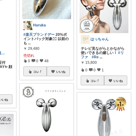
Haruka
#楽天ブランドデー
20%ポ
イントバック対象❤️‍🔥 以前の
はっちゃん
も
...
￥
29,480
テレビ見ながらとかながら
使いできるの嬉しい！
#リ
神田＠消耗品重視 お買い上げ感謝です
売切れ
ファ
#Re
...
0
0
48
￥
15,800
証付
RAY✨ 顔
0
0
1
コレ
いいね
コレ
いいね
いいね