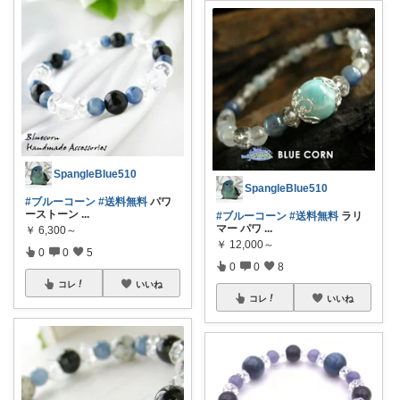
SpangleBlue510
SpangleBlue510
#ブルーコーン
#送料無料
パワ
ーストーン
...
#ブルーコーン
#送料無料
ラリ
マー パワ
...
￥
6,300～
￥
12,000～
0
0
5
0
0
8
コレ
いいね
コレ
いいね