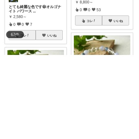
￥
8,800～
とても綺麗な色です😆オルゴナ
0
0
53
イト パワース
...
￥
2,580～
コレ
いいね
0
0
7
67
件
コレ
いいね
さつき🌼歯科衛生士🌈経由購入🙇
8月16日23:59まで5%OFFクー
ポン
...
影山あきな
￥
6,800～
ラピスラズリ 【プレミアムクォ
1
0
37
リティーのブ
...
￥
6,800～
コレ
いいね
たけ☆経由購入
...
さんのコレ！