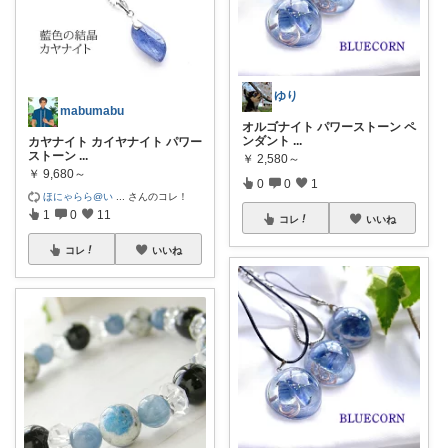
ゆり
mabumabu
オルゴナイト パワーストーン ペ
ンダント
...
カヤナイト カイヤナイト パワー
ストーン
...
￥
2,580～
￥
9,680～
0
0
1
ほにゃらら@い
...
さんのコレ！
1
0
11
コレ
いいね
コレ
いいね