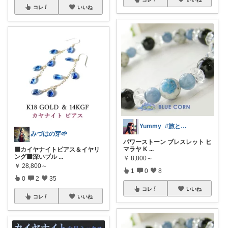
コレ
いいね
Yummy_#旅とワインが大好き
みづはの芽🌱
パワーストーン ブレスレット ヒ
マラヤ K
...
🟦カイヤナイトピアス＆イヤリ
ング🟦深いブル
...
￥
8,800～
￥
28,800～
1
0
8
0
2
35
コレ
いいね
コレ
いいね