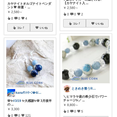
【カヤナイト入
...
カヤナイトオルゴナイトペンダ
ント💙 幸運・
...
￥
2,580～
￥
2,580～
0
0
2
0
0
4
コレ
いいね
コレ
いいね
ときめき整うROOM
kanaｻﾝﾄﾘｰﾆ💎4/3感謝♡
＼ヒマラヤ産の希少石でパワー
チャージ✨／
...
🌸✨
#3/19
✨大感謝✨🌸 3月後半
の
...
￥
8,800～
￥
3,300
0
0
5
0
0
121