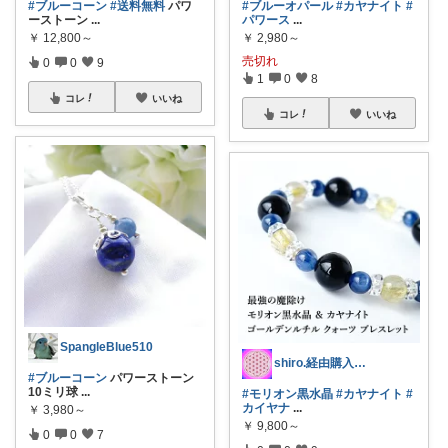
#ブルーコーン
#送料無料
パワ
#ブルーオパール
#カヤナイト
#
ーストーン
...
パワース
...
￥
12,800～
￥
2,980～
売切れ
0
0
9
1
0
8
コレ
いいね
コレ
いいね
SpangleBlue510
shiro.経由購入感謝です
#ブルーコーン
パワーストーン
10ミリ球
...
#モリオン黒水晶
#カヤナイト
#
カイヤナ
...
￥
3,980～
￥
9,800～
0
0
7