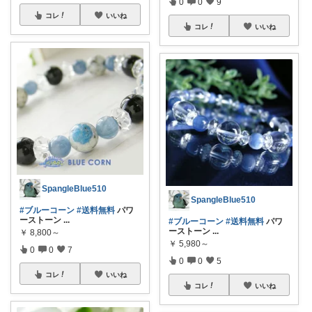
0
0
9
コレ
いいね
コレ
いいね
SpangleBlue510
SpangleBlue510
#ブルーコーン
#送料無料
パワ
ーストーン
...
#ブルーコーン
#送料無料
パワ
ーストーン
...
￥
8,800～
￥
5,980～
0
0
7
0
0
5
コレ
いいね
コレ
いいね