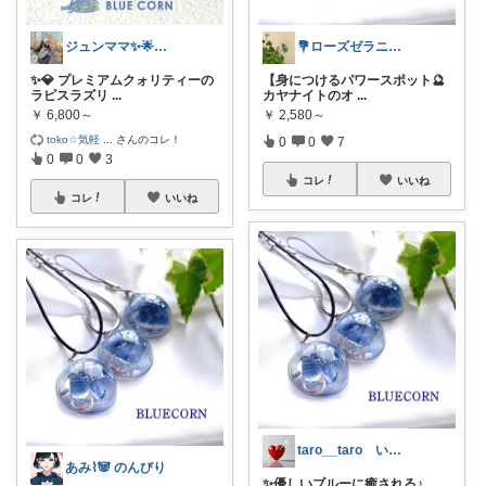
ジュンママ✨🌟訪問感謝です💝🌹
💐ローズゼラニウム😊心地よい暮らし
✨💎 プレミアムクォリティーの
【身につけるパワースポット🔮
ラピスラズリ
...
カヤナイトのオ
...
￥
6,800～
￥
2,580～
toko☆気軽
...
さんのコレ！
0
0
7
0
0
3
コレ
いいね
コレ
いいね
taro__taro いらっしゃませ🎶
あみ⌇ 🐼 のんびり
✨優しいブルーに癒される♪