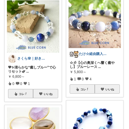
たけ☆経由購入感謝します！ありがとう！☆
さくら🌸｜好きなものを集める主婦ROO
☆彡【心の奥深くへ響く癒や
し】ブルーレース
...
💙✨清らかな“癒しブルー”で心
リセット🌿
...
￥
5,800～
￥
6,800～
1
0
4
0
0
1
コレ
いいね
コレ
いいね