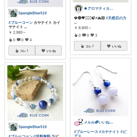
🍀アロマティカス🍀☺️購入感謝☺️
SpangleBlue510
💎🔵🖤🧘🏻‍♀️🍃⚡️🙏🏻
#天然石の力
...
#ブルーコーン
カヤナイト カイ
ヤナイト
...
￥
8,800～
￥
2,980～
0
0
3
0
0
4
コレ
いいね
コレ
いいね
メルル🌈いいね＆購入感謝デス🧡
SpangleBlue510
#ブルーレース
#カヤナイト
#ピ
アス
#ブルーコーン
#送料無料
ラピ