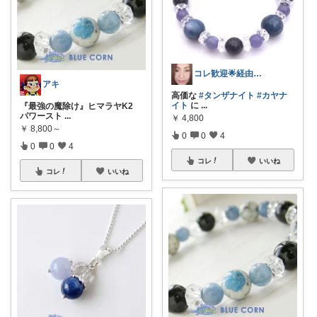
コレ歓迎🌟経由ご購入本当にありがとう🙏✨
アキ
高価な
#タンザナイト
#カヤナ
イト
に
...
『最強の魔除け』ヒマラヤK2
パワースト
...
￥
4,800
￥
8,800～
0
0
4
0
0
4
コレ
いいね
コレ
いいね