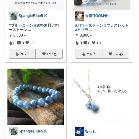
SpangleBlue510
香嘉ROOM💎
#ブルーコーン
#送料無料
パワ
#パワーストーン
#ブレスレット
ーストーン
...
#ヒマラ
...
￥
8,800～
￥
8,800～
0
0
13
0
0
18
コレ
いいね
コレ
いいね
SpangleBlue510
なっしー