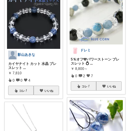
ドレミ
影山あきな
5％オフ🩵パワーストーン ブレ
スレット 💍
...
カイヤナイト カット 水晶 ブレ
スレット
...
￥
8,800～
￥
7,810
0
2
7
0
0
4
コレ
いいね
コレ
いいね