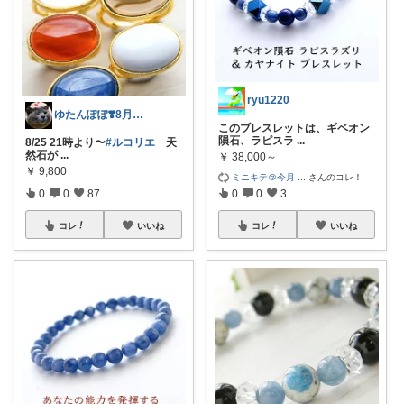
ryu1220
ゆたんぽぽ❣️8月も宜しく(^_-)-☆
このブレスレットは、ギベオン
隕石、ラピスラ
...
8/25 21時より〜
#ルコリエ
天
然石が
...
￥
38,000～
￥
9,800
ミニキテ＠今月
...
さんのコレ！
0
0
87
0
0
3
コレ
いいね
コレ
いいね