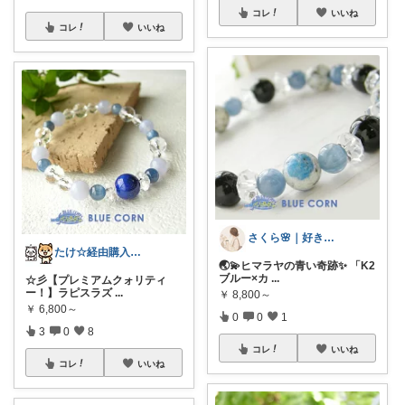
コレ
いいね
コレ
いいね
さくら🌸｜好きなものを集める主婦ROO
たけ☆経由購入感謝します！ありがとう！☆
🌏💫ヒマラヤの青い奇跡✨ 「K2
ブルー×カ
...
☆彡【プレミアムクォリティ
ー！】ラピスラズ
...
￥
8,800～
￥
6,800～
0
0
1
3
0
8
コレ
いいね
コレ
いいね