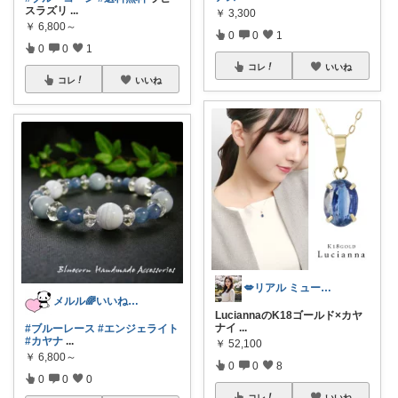
スラズリ
...
￥
3,300
￥
6,800～
0
0
1
0
0
1
コレ
いいね
コレ
いいね
💋リアル ミューズ💋
メルル🌈いいね＆購入感謝デス🧡
LuciannaのK18ゴールド×カヤ
ナイ
...
#ブルーレース
#エンジェライト
#カヤナ
...
￥
52,100
￥
6,800～
0
0
8
0
0
0
コレ
いいね