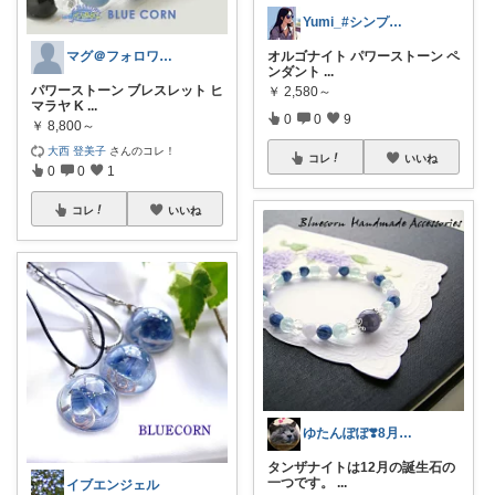
Yumi_#シンプルなもの好き_フォロバ
マグ＠フォロワーさんから購入
オルゴナイト パワーストーン ペ
ンダント
...
パワーストーン ブレスレット ヒ
￥
2,580～
マラヤ K
...
0
0
9
￥
8,800～
大西 登美子
さんのコレ！
コレ
いいね
0
0
1
コレ
いいね
ゆたんぽぽ❣️8月も宜しく(^_-)-☆
タンザナイトは12月の誕生石の
一つです。
...
イブエンジェル