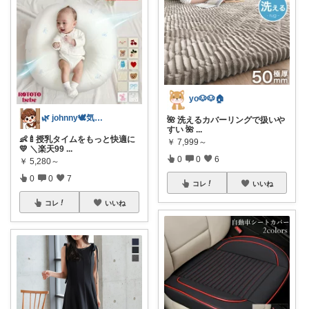
yo🐶🐶🏠
🌿 johnny🕊️気分が上がる育児
🌺 洗えるカバーリングで扱いや
すい 🌺
...
👶🍼授乳タイムをもっと快適に
￥
7,999～
💛 ＼楽天99
...
0
0
6
￥
5,280～
0
0
7
コレ
いいね
コレ
いいね