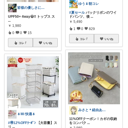
ゆう🌷朝コレ
皆様の優しさに感謝です✨happyミルク
#夏セール
バックリボンのワイ
UPF50+ 4way😃‼️ トップス ス
ドパンツ、後
...
...
￥
5,490
￥
1,980
1
0
829
0
0
15
コレ
いいね
コレ
いいね
みさと＊経由ありがとうございます🧡
🌷Mi 快適🌷
11%OFFクーポン！カギの収納
#🉐12%OFFｸｰﾎﾟﾝ
【大容量】ス
をコンパク
...
リ
...
￥
2,980