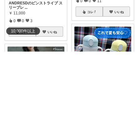
0
0
11
ANDRESDのピンストライプ ス
リーブレ
...
コレ
いいね
￥
11,000
0
0
3
10,000
件
以上
コレ
いいね
ゆるまま⭐︎いつもありがとうございます✨
暑い夏に大活躍してくれる☀️ 赤
ちゃんでも
...
￥
5,350～
女子力市場✨😇
1
0
193
ケープ×ジャガード キャミワン
ピ セットド
...
コレ
いいね
￥
18,700
2
0
3