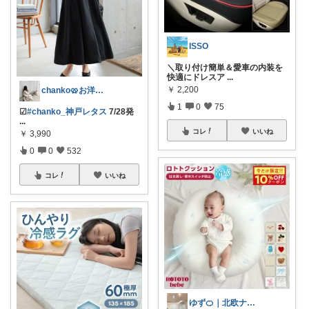
ISSO
＼取り付け簡単＆愛車の内装を
快適にドレスア
...
￥
2,200
chanko🥨お洋服/出産準備💗
1
0
75
☑︎
#chanko_神戸レタス
7/28発
...
コレ
いいね
￥
3,990
0
0
532
コレ
いいね
ゆず🍊｜北欧ナチュラルインテリア