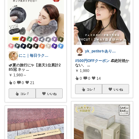
yk_petite✨ありがとう😊
にこ｜毎日ラクに🍀
#500円OFFクーポン
👒絶対焼か
🌿夏の旅行に✨【楽天1位累計2
ない、
...
85冠 ネッ
...
￥
1,980
￥
1,980～
0
0
14
0
0
21
コレ
いいね
コレ
いいね