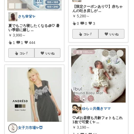
【限定クーポンあり🤍】赤ちゃ
んの吐き戻しが
...
￥
5,280～
さち🌸👗✨
0
0
3
夏でもごろ寝したくなる🧊🤍 暑
い季節に嬉し
...
コレ
いいね
￥
3,990～
1
1
444
コレ
いいね
ゆら☺️共働きママ
🤍👶お昼寝も月齢フォトもこれ
1枚で可愛く✨
...
￥
3,190～
女子力市場✨😇