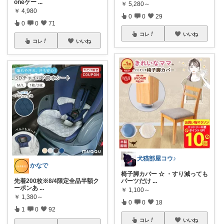
oneケー
...
￥
5,280～
￥
4,980
0
0
29
0
0
71
コレ
いいね
コレ
いいね
犬猫部屋コウ♪
かなで
椅子脚カバー ☆ ・すり減っても
先着200枚※8/4限定全品半額ク
パーツだけ
...
ーポンあ
...
￥
1,100～
￥
1,380～
0
0
18
1
0
92
コレ
いいね