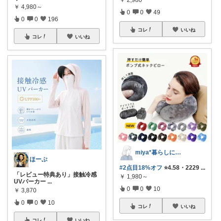
￥
4,980～
0
0
49
0
0
196
コレ
いいね
コレ
いいね
miya*暮らしに役立つ楽天セレクト
ほーぷ
#2点目18%オフ
⭐️4.58・2229
...
「レビュー特典あり」接触冷感
￥
1,980～
UVパーカー
...
0
0
10
￥
3,870
0
0
10
コレ
いいね
コレ
いいね