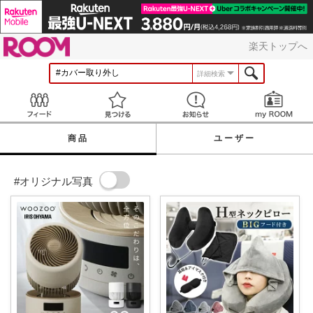
ROOM
楽天トップへ
詳細検索
Feed
見つける
お知らせ
商品
ユーザー
#オリジナル写真