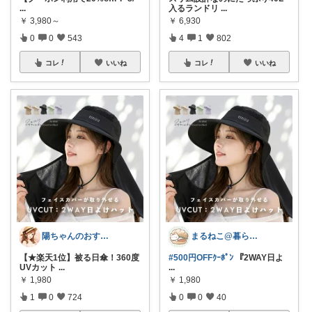
...
入るランドリ
...
￥
3,980～
￥
6,930
0
0
543
4
1
802
コレ
いいね
コレ
いいね
陽ちゃんのおすすめROOM
まるねこ@暮らしと子育て🐈️🌸
【★楽天1位】被る日傘！360度
#500円OFFｸｰﾎﾟﾝ
『2WAY日よ
UVカット
...
...
￥
1,980
￥
1,980
1
0
724
0
0
40