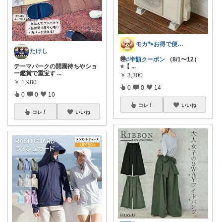
モカ🐾お得で便利💛犬とのおうち時間
たけし
🉐
#半額クーポン
（8/1〜12）
テーマパークの開園待ちやショ
⭐️【
...
ー鑑賞で重宝す
...
￥
3,300
￥
1,980
0
0
14
0
0
10
コレ
いいね
コレ
いいね