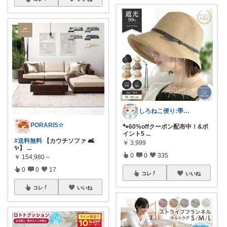
しろねこ便り:季節のおすすめ
PORARIS☆
🐾60%offクーポン配布中！&ポ
イント5
...
#送料無料
【カウチソファ 🛋️
￥
3,999
✨】
...
0
0
335
￥
154,980～
0
0
17
コレ
いいね
コレ
いいね