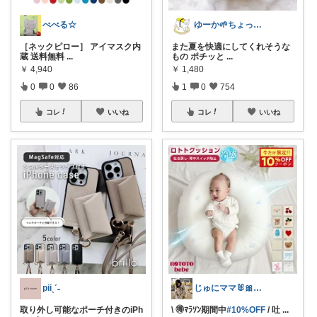
べべる☆
ゆーか🌱ちょっと気分が整う暮らし集め
［ネックピロー］ アイマスク内
また夏を快適にしてくれそうな
蔵 送料無料
...
もの ポチッと
...
￥
4,940
￥
1,480
0
0
86
1
0
754
コレ
いいね
コレ
いいね
piiˎˊ˗
じゅにママ🐰🎀2yboyワーママ
取り外し可能なポーチ付きのiPh
\ 🉐ﾏﾗｿﾝ期間中
#10%OFF
/ 吐
...