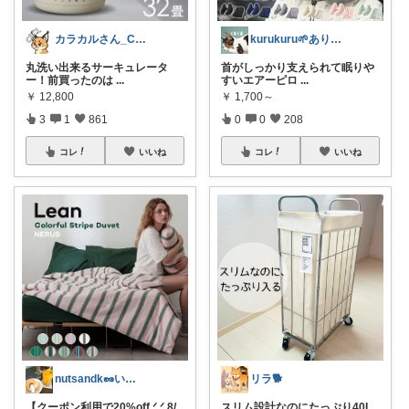
カラカルさん_CRCL😺朝コレ4時
kurukuru🌱ありがとうございます
丸洗い出来るサーキュレータ
首がしっかり支えられて眠りや
ー！前買ったのは
...
すいエアーピロ
...
￥
12,800
￥
1,700～
3
1
861
0
0
208
コレ
いいね
コレ
いいね
nutsandk🥜いつも感謝です◡̈♡
リラ🐕
【クーポン利用で20%off.ᐟ.ᐟ 8/
スリム設計なのにたっぷり40L