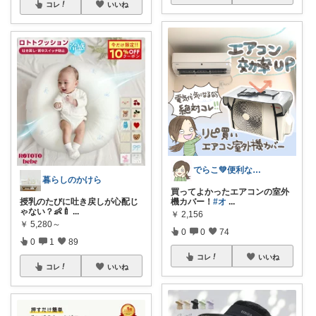
コレ
いいね
でらこ💚便利な生活雑貨とママアイテム☺
暮らしのかけら
買ってよかったエアコンの室外
授乳のたびに吐き戻しが心配じ
機カバー！
#オ
...
ゃない？👶🍼
...
￥
2,156
￥
5,280～
0
0
74
0
1
89
コレ
いいね
コレ
いいね