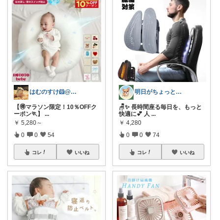
はむのすけ🐹@美味しいもの&季節の商品
明日がちょっと好きになる
【🉐マラソン限定！10％OFFク
🪑✨ 長時間座る毎日を、もっと
ーポン🏃】
...
快適に💕 人
...
￥
5,280～
￥
4,280
0
0
54
0
0
74
コレ
いいね
コレ
いいね