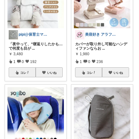
pipi@保育士ママの趣味部屋
美容好き アラフォーめめ（アイコン変更）
「夜中って、“寝返りしたかも…
カバーが取り外し可能なハンデ
で何度も目が
...
ィファンならお
...
￥
3,480
￥
1,980
1
0
192
1
0
236
コレ
いいね
コレ
いいね