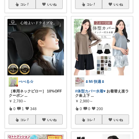
コレ
いいね
コレ
いいね
べべる☆
🌷Mi 快適🌷
［車用ネックピロー］ 10%OFF
#体型カバー水着♥️
お着替え楽ラ
クーポン
...
ク🌼上下
...
￥
2,780～
￥
2,980～
0
1
348
0
0
200
コレ
いいね
コレ
いいね